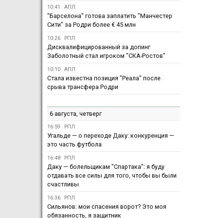
10:41
АПЛ
"Барселона" готова заплатить "Манчестер
Сити" за Родри более € 45 млн
10:26
РПЛ
Дисквалифицированный за допинг
Заболотный стал игроком "СКА-Ростов"
10:10
АПЛ
Стала известна позиция "Реала" после
срыва трансфера Родри
6 августа, четверг
16:59
РПЛ
Угальде — о переходе Даку: конкуренция —
это часть футбола
16:48
РПЛ
Даку — болельщикам "Спартака": я буду
отдавать все силы для того, чтобы вы были
счастливы
16:36
РПЛ
Сильянов: мои спасения ворот? Это моя
обязанность, я защитник