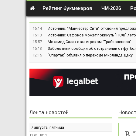
Рейтинг букмекеров
ЧМ-2026
Р
16:14
Источник: "Манчестер Сити" отклонил предлож
15:13
Источник: Сафонов может покинуть "ПСЖ" лето
15:57
Мохамед Салах стал игроком "Трабзонспора"
15:13
Заболотный сообщил об отстранении от футбол
12:15
"Спартак" объявил о переходе Мирлинда Даку
Лента новостей
Новост
7 августа, пятница
В 
17:03
РПЛ