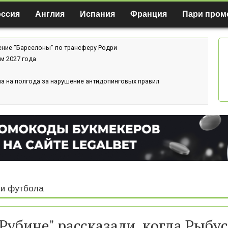
оссия
Англия
Испания
Франция
Пари пром
ение "Барселоны" по трансферу Родри
м 2027 года
а на полгода за нарушение антидопинговых правил
и футбола
"Рубине" рассказали, когда Рыбус