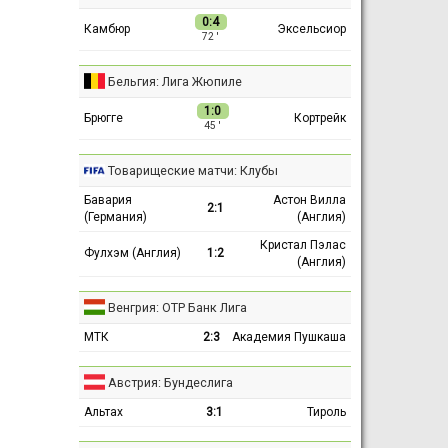
0:4
Камбюр
Эксельсиор
72 ′
Бельгия: Лига Жюпиле
1:0
Брюгге
Кортрейк
45 ′
Товарищеские матчи: Клубы
Бавария
Астон Вилла
2:1
(Германия)
(Англия)
Кристал Пэлас
Фулхэм (Англия)
1:2
(Англия)
Венгрия: ОТР Банк Лига
МТК
2:3
Академия Пушкаша
Австрия: Бундеслига
Альтах
3:1
Тироль