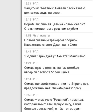
12:31
РПЛ
Защитник "Балтики" Бевеев рассказал о
целях команды на сезон
12:15
РПЛ
Воробьёв: личная цель на новый сезон?
Стать чемпионом с родным клубом
11:58
Чемпионаты
Новым главным тренером сборной
Казахстана станет Джон вант Схип
11:44
РПЛ
"Родина" арендует у "Ахмата" Мансилью
11:29
РПЛ
Семак: нужно понять, зачем вообще
вводили паспорт болельщика
11:14
РПЛ
Семак: никакой конкретики по Энрике нет,
предложений нет. Он набирает форму
10:56
РПЛ
Семак — о матче с "Родиной": команда,
которая выиграла Первую лигу, забив
больше всех мячей, о чём-то говорит