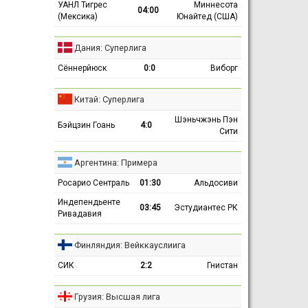
УАНЛ Тигрес
Миннесота
04:00
(Мексика)
Юнайтед (США)
Дания: Суперлига
Сённерйюск
0:0
Виборг
Китай: Суперлига
Шэньчжэнь Пэн
Бэйцзин Гоань
4:0
Сити
Аргентина: Примера
Росарио Сентраль
01:30
Альдосиви
Индепендьенте
03:45
Эстудиантес РК
Ривадавия
Финляндия: Вейккауслиига
СИК
2:2
Гнистан
Грузия: Высшая лига