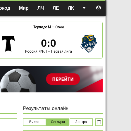
окод
Мир
ЛЧ
ЛЕ
ЛК
Торпедо М
—
Сочи
0
:
0
Россия: ФНЛ — Первая лига
Результаты онлайн
Вчера
Сегодня
Завтра