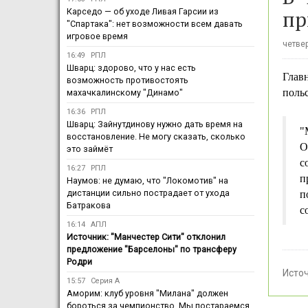
пр
Карседо — об уходе Ливая Гарсии из
"Спартака": нет возможности всем давать
игровое время
четвер
16:49
РПЛ
Шварц: здорово, что у нас есть
Глав
возможность противостоять
поль
махачкалинскому "Динамо"
16:36
РПЛ
Шварц: Зайнутдинову нужно дать время на
"
восстановление. Не могу сказать, сколько
О
это займёт
с
16:27
РПЛ
п
Наумов: не думаю, что "Локомотив" на
дистанции сильно пострадает от ухода
п
Батракова
с
16:14
АПЛ
Источник: "Манчестер Сити" отклонил
предложение "Барселоны" по трансферу
Родри
Исто
15:57
Серия А
Аморим: клуб уровня "Милана" должен
бороться за чемпионство. Мы постараемся