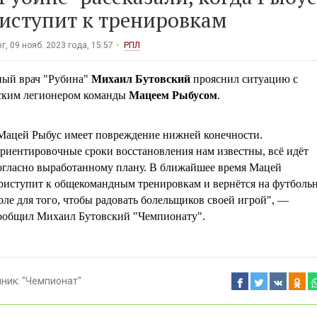
иступит к тренировкам
г, 09 нояб. 2023 года, 15:57
РПЛ
ный врач "Рубина"
Михаил Бутовский
прояснил ситуацию с
ским легионером команды
Мацеем Рыбусом
.
Мацей Рыбус имеет повреждение нижней конечности.
риентировочные сроки восстановления нам известны, всё идёт
огласно выработанному плану. В ближайшее время Мацей
риступит к общекомандным тренировкам и вернётся на футболь
оле для того, чтобы радовать болельщиков своей игрой", —
ообщил Михаил Бутовский "Чемпионату".
чник:
"Чемпионат"