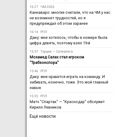
16:27
ЧМ-2026
Каннаваро: многие считали, что на ЧМ у нас
не возникнет трудностей, но я
предупреждал об этом заранее
16:14
РПЛ
Даку: мне хотелось, чтобы в номере была
цифра девять, поэтому взял 19-й
15:57
Турция — Суперлига
Мохамед Салах стал игроком
"Трабзонспора"
15:46
РПЛ
Даку: мне нравится играть на команду. И
забивать, конечно, тоже. Это мой главный
навык
15:35
РПЛ
Матч "Спартак" — "Краснодар" обслужит
Кирилл Левников
Ещё новости