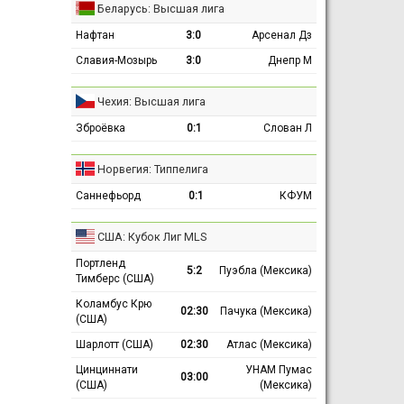
Беларусь: Высшая лига
Нафтан
3:0
Арсенал Дз
Славия-Мозырь
3:0
Днепр М
Чехия: Высшая лига
Зброёвка
0:1
Слован Л
Норвегия: Типпелига
Саннефьорд
0:1
КФУМ
США: Кубок Лиг MLS
Портленд
5:2
Пуэбла (Мексика)
Тимберс (США)
Коламбус Крю
02:30
Пачука (Мексика)
(США)
Шарлотт (США)
02:30
Атлас (Мексика)
Цинциннати
УНАМ Пумас
03:00
(США)
(Мексика)