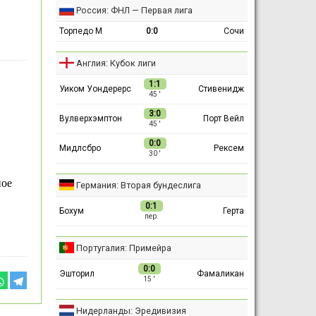
Россия: ФНЛ — Первая лига
Торпедо М
0:0
Сочи
Англия: Кубок лиги
1:1
Уиком Уондерерс
Стивенидж
45 ′
3:0
Вулверхэмптон
Порт Вейл
45 ′
0:0
Мидлсбро
Рексем
30 ′
ное
Германия: Вторая бундеслига
0:1
Бохум
Герта
пер.
Португалия: Примейра
0:0
Эшторил
Фамаликан
15 ′
Нидерланды: Эредивизия