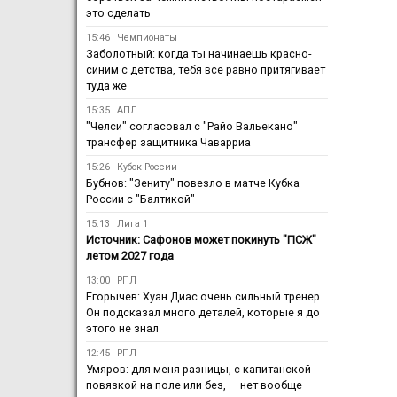
это сделать
15:46
Чемпионаты
Заболотный: когда ты начинаешь красно-
синим с детства, тебя все равно притягивает
туда же
15:35
АПЛ
"Челси" согласовал с "Райо Вальекано"
трансфер защитника Чаварриа
15:26
Кубок России
Бубнов: "Зениту" повезло в матче Кубка
России с "Балтикой"
15:13
Лига 1
Источник: Сафонов может покинуть "ПСЖ"
летом 2027 года
13:00
РПЛ
Егорычев: Хуан Диас очень сильный тренер.
Он подсказал много деталей, которые я до
этого не знал
12:45
РПЛ
Умяров: для меня разницы, с капитанской
повязкой на поле или без, — нет вообще