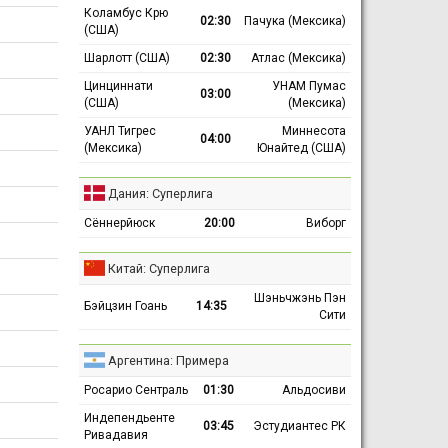
Коламбус Крю
02:30
Пачука (Мексика)
(США)
Шарлотт (США)
02:30
Атлас (Мексика)
Цинциннати
УНАМ Пумас
03:00
(США)
(Мексика)
УАНЛ Тигрес
Миннесота
04:00
(Мексика)
Юнайтед (США)
Дания: Суперлига
Сённерйюск
20:00
Виборг
Китай: Суперлига
Шэньчжэнь Пэн
Бэйцзин Гоань
14:35
Сити
Аргентина: Примера
Росарио Сентраль
01:30
Альдосиви
Индепендьенте
03:45
Эстудиантес РК
Ривадавия