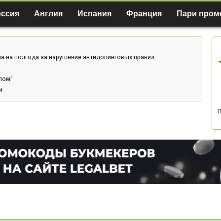
оссия
Англия
Испания
Франция
Пари пром
а на полгода за нарушение антидопинговых правил
лом"
и
П