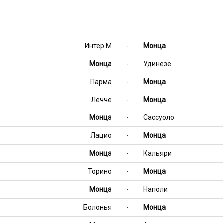
Интер М
-
Монца
Монца
-
Удинезе
Парма
-
Монца
Лечче
-
Монца
Монца
-
Сассуоло
Лацио
-
Монца
Монца
-
Кальяри
Торино
-
Монца
Монца
-
Наполи
Болонья
-
Монца