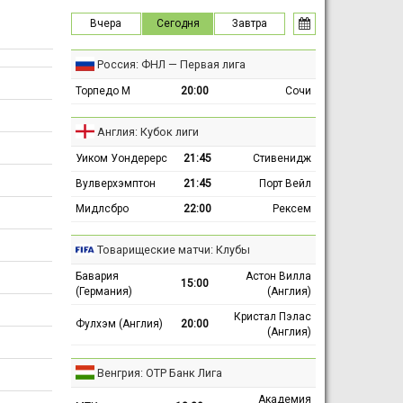
Вчера
Сегодня
Завтра
Россия: ФНЛ — Первая лига
Торпедо М
20:00
Сочи
Англия: Кубок лиги
Уиком Уондерерс
21:45
Стивенидж
Вулверхэмптон
21:45
Порт Вейл
Мидлсбро
22:00
Рексем
Товарищеские матчи: Клубы
Бавария
Астон Вилла
15:00
(Германия)
(Англия)
Кристал Пэлас
Фулхэм (Англия)
20:00
(Англия)
Венгрия: ОТР Банк Лига
Академия