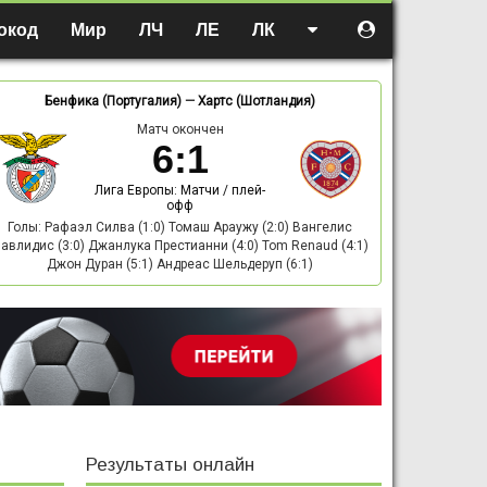
окод
Мир
ЛЧ
ЛЕ
ЛК
Бенфика (Португалия)
—
Хартс (Шотландия)
Матч окончен
6
:
1
Лига Европы: Матчи / плей-
офф
Голы: Рафаэл Силва (1:0) Томаш Араужу (2:0) Вангелис
авлидис (3:0) Джанлука Престианни (4:0) Tom Renaud (4:1)
Джон Дуран (5:1) Андреас Шельдеруп (6:1)
Результаты онлайн