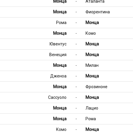
Монца
-
Аталанта
Монца
-
Фиорентина
Рома
-
Монца
Монца
-
Комо
Ювентус
-
Монца
Венеция
-
Монца
Монца
-
Милан
Дженоа
-
Монца
Монца
-
Фрозиноне
Сассуоло
-
Монца
Монца
-
Лацио
Монца
-
Рома
Комо
-
Монца