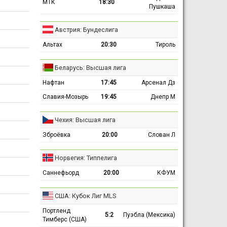
МТК
18:30
Пушкаша
Австрия: Бундеслига
Альтах
20:30
Тироль
Беларусь: Высшая лига
Нафтан
17:45
Арсенал Дз
Славия-Мозырь
19:45
Днепр М
Чехия: Высшая лига
Зброёвка
20:00
Слован Л
Норвегия: Типпелига
Саннефьорд
20:00
КФУМ
США: Кубок Лиг MLS
Портленд
5:2
Пуэбла (Мексика)
Тимберс (США)