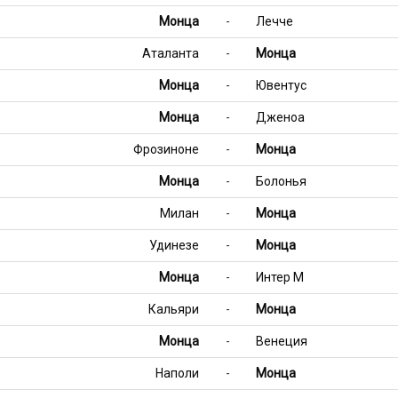
Монца
-
Лечче
Аталанта
-
Монца
Монца
-
Ювентус
Монца
-
Дженоа
Фрозиноне
-
Монца
Монца
-
Болонья
Милан
-
Монца
Удинезе
-
Монца
Монца
-
Интер М
Кальяри
-
Монца
Монца
-
Венеция
Наполи
-
Монца