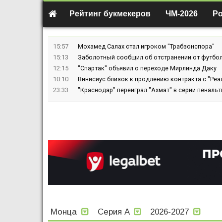
Рейтинг букмекеров
ЧМ-2026
Р
15:57
Мохамед Салах стал игроком "Трабзонспора"
15:13
Заболотный сообщил об отстранении от футбол
12:15
"Спартак" объявил о переходе Мирлинда Даку
10:10
Винисиус близок к продлению контракта с "Реа
23:33
"Краснодар" переиграл "Ахмат" в серии пенальт
Монца
Серия А
2026-2027