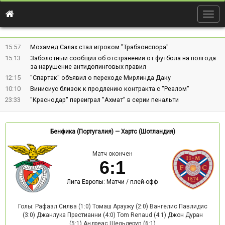
Togg
navig
15:57
Мохамед Салах стал игроком "Трабзонспора"
15:13
Заболотный сообщил об отстранении от футбола на полгода
за нарушение антидопинговых правил
12:15
"Спартак" объявил о переходе Мирлинда Даку
10:10
Винисиус близок к продлению контракта с "Реалом"
23:33
"Краснодар" переиграл "Ахмат" в серии пенальти
Бенфика (Португалия)
—
Хартс (Шотландия)
Матч окончен
6
:
1
Лига Европы: Матчи / плей-офф
Голы: Рафаэл Силва (1:0) Томаш Араужу (2:0) Вангелис Павлидис
(3:0) Джанлука Престианни (4:0) Tom Renaud (4:1) Джон Дуран
(5:1) Андреас Шельдеруп (6:1)