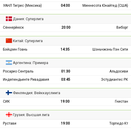
УАНЛ Тигрес (Мексика)
04:00
Миннесота Юнайтед (США)
Дания: Суперлига
Сённерйюск
20:00
Виборг
Китай: Суперлига
Бэйцзин Гоань
14:35
Шэньчжэнь Пэн Сити
Аргентина: Примера
Росарио Сентраль
01:30
Альдосиви
Индепендьенте Ривадавия
03:45
Эстудиантес РК
Финляндия: Вейккауслиига
СИК
19:00
Гнистан
Грузия: Высшая лига
Рустави
19:00
Торпедо Кт