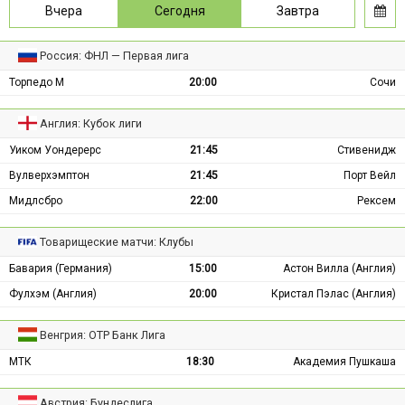
Вчера
Сегодня
Завтра
Россия: ФНЛ — Первая лига
Торпедо М
20:00
Сочи
Англия: Кубок лиги
Уиком Уондерерс
21:45
Стивенидж
Вулверхэмптон
21:45
Порт Вейл
Мидлсбро
22:00
Рексем
Товарищеские матчи: Клубы
Бавария (Германия)
15:00
Астон Вилла (Англия)
Фулхэм (Англия)
20:00
Кристал Пэлас (Англия)
Венгрия: ОТР Банк Лига
МТК
18:30
Академия Пушкаша
Австрия: Бундеслига