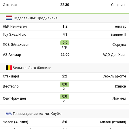
Эштрела
22:30
Спортинг
Нидерланды: Эредивизия
НЕК Неймеген
1:2
Телстар
Гоу Эхед Иглс
4:1
Виллем II
0:0
ПСВ Эйндховен
Фортуна
пер.
АЗ Алкмар
22:00
АДО Ден Хааг
Бельгия: Лига Жюпиле
Стандард
2:2
Серкль Брюгге
0:0
Вестерло
Юнион
2 ′
0:0
Сент-Трюйден
Ломмел
2 ′
Товарищеские матчи: Клубы
Челси (Англия)
3:0
Милан (Италия)