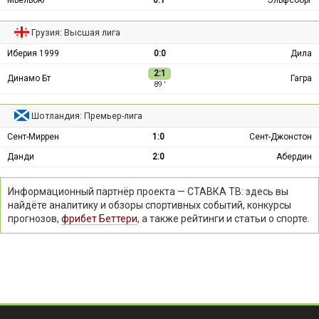
Мьельбю
0:1
Эльфсборг
Грузия: Высшая лига
Иберия 1999
0:0
Дила
2:1
Динамо Бт
Гагра
89 ′
Шотландия: Премьер-лига
Сент-Миррен
1:0
Сент-Джонстон
Данди
2:0
Абердин
Информационный партнёр проекта — СТАВКА ТВ: здесь вы
найдёте аналитику и обзоры спортивных событий, конкурсы
прогнозов,
фрибет Беттери
, а также рейтинги и статьи о спорте.