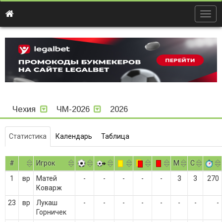
Togg
navig
Чехия
ЧМ-2026
2026
Статистика
Календарь
Таблица
#
Игрок
M
С
1
вр
Матей
-
-
-
-
-
3
3
270
Коварж
23
вр
Лукаш
-
-
-
-
-
-
-
-
Горничек