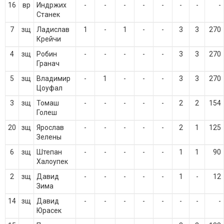
16
вр
Индржих
-
-
-
-
-
-
-
-
Станек
7
зщ
Ладислав
1
-
1
-
-
3
3
270
Крейчи
4
зщ
Робин
-
-
-
-
-
3
3
270
Гранач
5
зщ
Владимир
-
1
-
-
-
3
3
270
Цоуфал
3
зщ
Томаш
-
-
-
-
-
2
2
154
Голеш
20
зщ
Ярослав
-
-
-
-
-
2
1
125
Зелены
6
зщ
Штепан
-
-
-
-
-
1
1
90
Халоупек
2
зщ
Давид
-
-
-
-
-
1
-
12
Зима
14
зщ
Давид
-
-
-
-
-
-
-
-
Юрасек