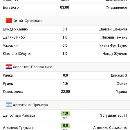
Ботафого
03:00
Флуминенсе
Китай: Суперлига
Циндао Хайню
0:1
Шанхай Шэньхуа
Далянь Инбо
1:0
Ляонин Тежэнь
Чжэцзян
0:0
Ухань Фри Таунс
Юньнань Юйкунь
1:0
Чэнду Жунчэн
Хорватия: Первая лига
Риека
0:0
Динамо З
Рудеш
1:6
Осиек
Локомотива
22:00
Горица
Аргентина: Примера
1:0
Депортиво Риестра
Эстудиантес ЛП
пер.
0:0
Атлетико Тукуман
Атлетико Сармьенто