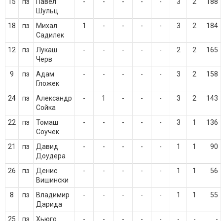
15
пз
Павел
-
-
-
-
-
3
2
188
Шульц
18
пз
Михал
1
-
-
-
-
3
2
184
Садилек
12
пз
Лукаш
-
-
-
-
-
2
2
165
Черв
9
пз
Адам
-
-
-
-
-
3
2
158
Гложек
24
пз
Александр
-
1
-
-
-
3
2
143
Сойка
22
пз
Томаш
-
-
-
-
-
3
1
136
Соучек
21
пз
Давид
-
-
-
-
-
1
1
90
Доудера
26
пз
Денис
-
-
-
-
-
1
1
56
Вишински
8
пз
Владимир
-
-
-
-
-
1
1
55
Дарида
25
пз
Хьюго
-
-
-
-
-
-
-
-