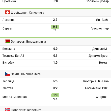
Буковина
0:0
Оболонь-Бровар
Швейцария: Суперлига
Лозанна
2:2
Янг Бойз
0:1
Серветт
Грассхоппер
17 ′
Беларусь: Высшая лига
Белшина
0:0
Динамо Мн
Торпедо-БелАЗ
0:1
Динамо-Брест
Витебск
1:0
Неман
Чехия: Высшая лига
Теплице
5:5
Виктория Пльзень
Фастав
0:2
Богемианс 1905
1:0
Млада-Болеслав
Спарта П
пер.
Норвегия: Типпелига