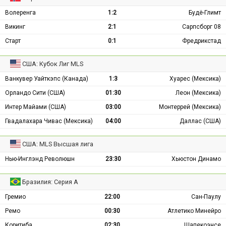
Волеренга
1:2
Будё-Глимт
Викинг
2:1
Сарпсборг 08
Старт
0:1
Фредрикстад
США: Кубок Лиг MLS
Ванкувер Уайткэпс (Канада)
1:3
Хуарес (Мексика)
Орландо Сити (США)
01:30
Леон (Мексика)
Интер Майами (США)
03:00
Монтеррей (Мексика)
Гвадалахара Чивас (Мексика)
04:00
Даллас (США)
США: MLS Высшая лига
Нью-Инглэнд Революшн
23:30
Хьюстон Динамо
Бразилия: Серия А
Гремио
22:00
Сан-Паулу
Ремо
00:30
Атлетико Минейро
Коритиба
02:30
Шапекоэнсе