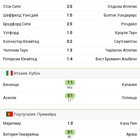
Сток Сити
2:0
Олдхэм Атлетик
Шеффилд Уэнсдей
1:0
Болтон Уондерерс
Брэдфорд Сити
2:0
Рочдейл
Уотфорд
1:0
Кроули Таун
Колчестер Юнайтед
0:2
Саутгемптон
Челтнем Таун
1:3
Чарльтон Атлетик
Ротерхэм Юнайтед
1:4
Вест Бромвич Альбион
Италия: Кубок
1:1
Виченца
Катания
пер.
0:1
Асколи
Потенца
17 ′
Португалия: Примейра
Маритиму
1:0
Каза Пия
0:1
Витория Гимарайнш
Арока
89 ′