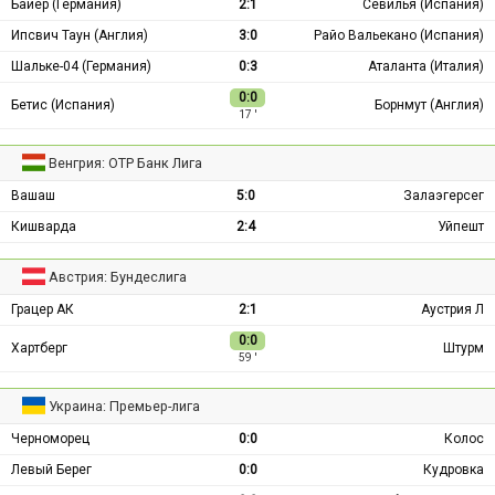
Байер (Германия)
2:1
Севилья (Испания)
Ипсвич Таун (Англия)
3:0
Райо Вальекано (Испания)
Шальке-04 (Германия)
0:3
Аталанта (Италия)
0:0
Бетис (Испания)
Борнмут (Англия)
17 ′
Венгрия: ОТР Банк Лига
Вашаш
5:0
Залаэгерсег
Кишварда
2:4
Уйпешт
Австрия: Бундеслига
Грацер АК
2:1
Аустрия Л
0:0
Хартберг
Штурм
59 ′
Украина: Премьер-лига
Черноморец
0:0
Колос
Левый Берег
0:0
Кудровка