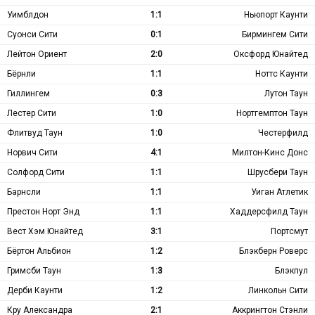
Уимблдон
1:1
Ньюпорт Каунти
Суонси Сити
0:1
Бирмингем Сити
Лейтон Ориент
2:0
Оксфорд Юнайтед
Бёрнли
1:1
Ноттс Каунти
Гиллингем
0:3
Лутон Таун
Лестер Сити
1:0
Нортгемптон Таун
Флитвуд Таун
1:0
Честерфилд
Норвич Сити
4:1
Милтон-Кинс Донс
Солфорд Сити
1:1
Шрусбери Таун
Барнсли
1:1
Уиган Атлетик
Престон Норт Энд
1:1
Хаддерсфилд Таун
Вест Хэм Юнайтед
3:1
Портсмут
Бёртон Альбион
1:2
Блэкберн Роверс
Гримсби Таун
1:3
Блэкпул
Дерби Каунти
1:2
Линкольн Сити
Кру Александра
2:1
Аккрингтон Стэнли