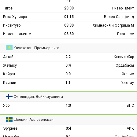
пер.
Тигре
23:00
Ривер Плейт
Бока Хуниорс
01:15
Велес Сарсфилд
Институто
03:30
Химнасия и Эсгрима М
Индепендьенте
03:30
Платенсе
Казахстан: Премьер-лига
Алтай
2:2
Кызыл-Жар
Жетысу
0:4
Ордабасы
Кайрат
0:0
Женис
Каспий
1:1
Улытау
Финляндия: Вейккауслиига
Яро
1:3
ВПС
Швеция: Аллсвенскан
Эргрюте
3:4
АИК