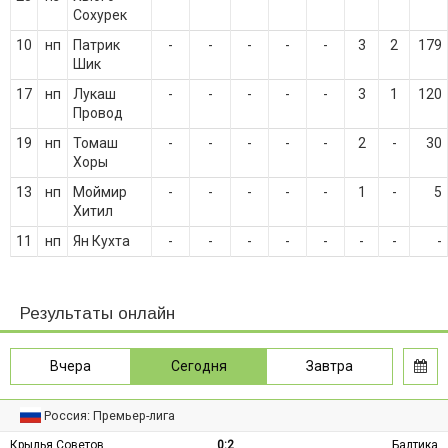
Сохурек
10
нп
Патрик
-
-
-
-
-
3
2
179
Шик
17
нп
Лукаш
-
-
-
-
-
3
1
120
Провод
19
нп
Томаш
-
-
-
-
-
2
-
30
Хоры
13
нп
Моймир
-
-
-
-
-
1
-
5
Хитил
11
нп
Ян Кухта
-
-
-
-
-
-
-
-
Результаты онлайн
Вчера
Сегодня
Завтра
Россия: Премьер-лига
Крылья Советов
0:2
Балтика