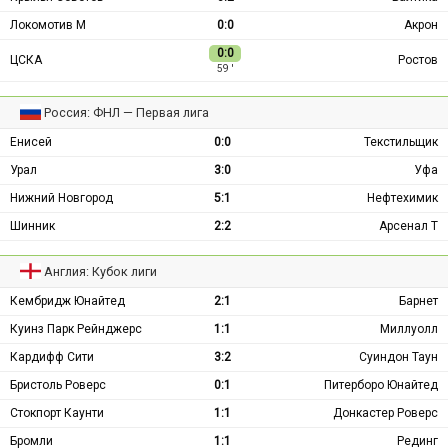
Локомотив М
0:0
Акрон
0:0
ЦСКА
Ростов
59 ′
Россия: ФНЛ — Первая лига
Енисей
0:0
Текстильщик
Урал
3:0
Уфа
Нижний Новгород
5:1
Нефтехимик
Шинник
2:2
Арсенал Т
Англия: Кубок лиги
Кембридж Юнайтед
2:1
Барнет
Куинз Парк Рейнджерс
1:1
Миллуолл
Кардифф Сити
3:2
Суиндон Таун
Бристоль Роверс
0:1
Питерборо Юнайтед
Стокпорт Каунти
1:1
Донкастер Роверс
Бромли
1:1
Рединг