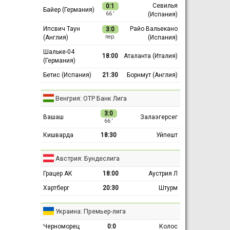
Севилья
0:1
Байер (Германия)
(Испания)
66 ′
Ипсвич Таун
Райо Вальекано
3:0
(Англия)
(Испания)
пер.
Шальке-04
18:00
Аталанта (Италия)
(Германия)
Бетис (Испания)
21:30
Борнмут (Англия)
Венгрия: ОТР Банк Лига
3:0
Вашаш
Залаэгерсег
66 ′
Кишварда
18:30
Уйпешт
Австрия: Бундеслига
Грацер АК
18:00
Аустрия Л
Хартберг
20:30
Штурм
Украина: Премьер-лига
Черноморец
0:0
Колос