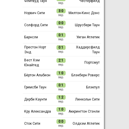
Флитвуд Таун
Честерфилд
пер.
3:0
Норвич Сити
Милтон-Кинс Донс
пер.
0:0
Солфорд Сити
Шрусбери Таун
пер.
0:1
Барнсли
Уиган Атлетик
пер.
Престон Норт
Хаддерсфилд
0:1
Энд
Таун
пер.
Вест Хэм
2:1
Портсмут
Юнайтед
пер.
1:0
Бёртон Альбион
Блэкберн Роверс
пер.
0:1
Гримсби Таун
Блэкпул
пер.
1:2
Дерби Каунти
Линкольн Сити
пер.
1:0
Кру Александра
Аккрингтон Стэнли
пер.
0:0
Сток Сити
Олдхэм Атлетик
пер.