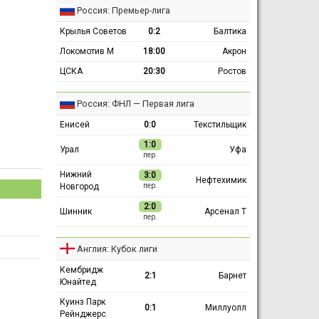
Россия: Премьер-лига
Крылья Советов
0:2
Балтика
Локомотив М
18:00
Акрон
ЦСКА
20:30
Ростов
Россия: ФНЛ — Первая лига
Енисей
0:0
Текстильщик
1:0
Урал
Уфа
пер.
Нижний
3:0
Нефтехимик
Новгород
пер.
2:0
Шинник
Арсенал Т
пер.
Англия: Кубок лиги
Кембридж
2:1
Барнет
Юнайтед
Куинз Парк
0:1
Миллуолл
Рейнджерс