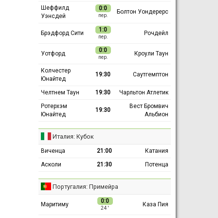
Шеффилд
0:0
Болтон Уондерерс
Уэнсдей
пер.
1:0
Брэдфорд Сити
Рочдейл
пер.
0:0
Уотфорд
Кроули Таун
пер.
Колчестер
19:30
Саутгемптон
Юнайтед
Челтнем Таун
19:30
Чарльтон Атлетик
Ротерхэм
Вест Бромвич
19:30
Юнайтед
Альбион
Италия: Кубок
Виченца
21:00
Катания
Асколи
21:30
Потенца
Португалия: Примейра
0:0
Маритиму
Каза Пия
24 ′