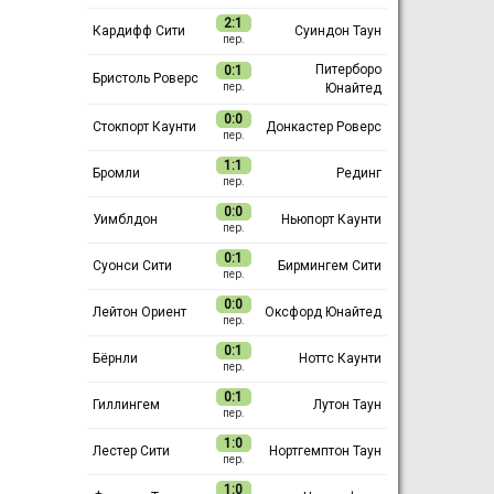
2:1
Кардифф Сити
Суиндон Таун
пер.
Питерборо
0:1
Бристоль Роверс
Юнайтед
пер.
0:0
Стокпорт Каунти
Донкастер Роверс
пер.
1:1
Бромли
Рединг
пер.
0:0
Уимблдон
Ньюпорт Каунти
пер.
0:1
Суонси Сити
Бирмингем Сити
пер.
0:0
Лейтон Ориент
Оксфорд Юнайтед
пер.
0:1
Бёрнли
Ноттс Каунти
пер.
0:1
Гиллингем
Лутон Таун
пер.
1:0
Лестер Сити
Нортгемптон Таун
пер.
1:0