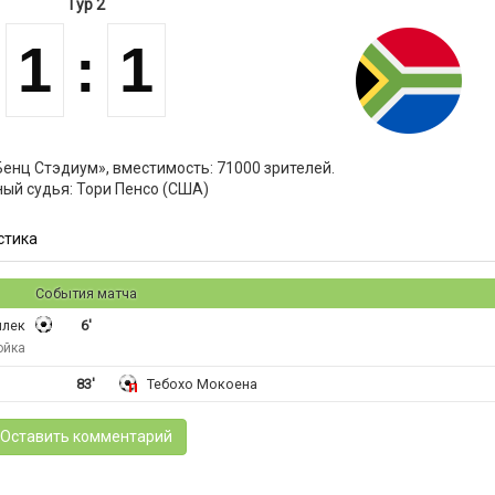
Тур 2
1
:
1
енц Стэдиум», вместимость: 71000 зрителей.
ный судья: Тори Пенсо (США)
стика
События матча
илек
6'
ойка
83'
Тебохо Мокоена
Оставить комментарий