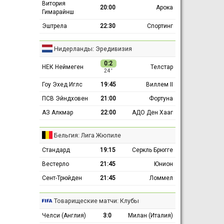
Витория
20:00
Арока
Гимарайнш
Эштрела
22:30
Спортинг
Нидерланды: Эредивизия
0:2
НЕК Неймеген
Телстар
24 ′
Гоу Эхед Иглс
19:45
Виллем II
ПСВ Эйндховен
21:00
Фортуна
АЗ Алкмар
22:00
АДО Ден Хааг
Бельгия: Лига Жюпиле
Стандард
19:15
Серкль Брюгге
Вестерло
21:45
Юнион
Сент-Трюйден
21:45
Ломмел
Товарищеские матчи: Клубы
Челси (Англия)
3:0
Милан (Италия)