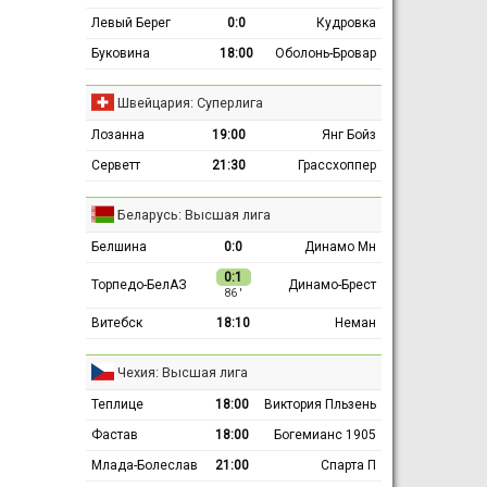
Левый Берег
0:0
Кудровка
Буковина
18:00
Оболонь-Бровар
Швейцария: Суперлига
Лозанна
19:00
Янг Бойз
Серветт
21:30
Грассхоппер
Беларусь: Высшая лига
Белшина
0:0
Динамо Мн
0:1
Торпедо-БелАЗ
Динамо-Брест
86 ′
Витебск
18:10
Неман
Чехия: Высшая лига
Теплице
18:00
Виктория Пльзень
Фастав
18:00
Богемианс 1905
Млада-Болеслав
21:00
Спарта П