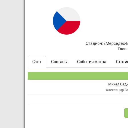
Стадион: «Мерседес-Б
Глав
Счет
Составы
События матча
Стати
Михал Сад
Александр С