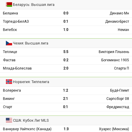
Беларусь: Высшая лига
Белшина
0:0
Динамо Мн
Торпедо-БелАЗ
0:1
Динамо-Брест
Витебск
1:0
Неман
Чехия: Высшая лига
Теплице
5:5
Виктория Пльзень
Фастав
0:2
Богемианс 1905
Млада-Болеслав
2:0
Спарта П
Норвегия: Типпелига
Волеренга
1:2
Будё-Глимт
Викинг
2:1
Сарпсборг 08
Старт
0:1
Фредрикстад
США: Кубок Лиг MLS
Ванкувер Уайткэпс (Канада)
1:3
Хуарес (Мексика)