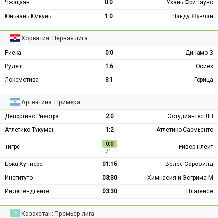
Чжэцзян
0:0
Ухань Фри Таунс
Юньнань Юйкунь
1:0
Чэнду Жунчэн
Хорватия: Первая лига
Риека
0:0
Динамо З
Рудеш
1:6
Осиек
Локомотива
3:1
Горица
Аргентина: Примера
Депортиво Риестра
2:0
Эстудиантес ЛП
Атлетико Тукуман
1:2
Атлетико Сармьенто
0:0
Тигре
Ривер Плейт
71 ′
Бока Хуниорс
01:15
Велес Сарсфилд
Институто
03:30
Химнасия и Эсгрима М
Индепендьенте
03:30
Платенсе
Казахстан: Премьер-лига