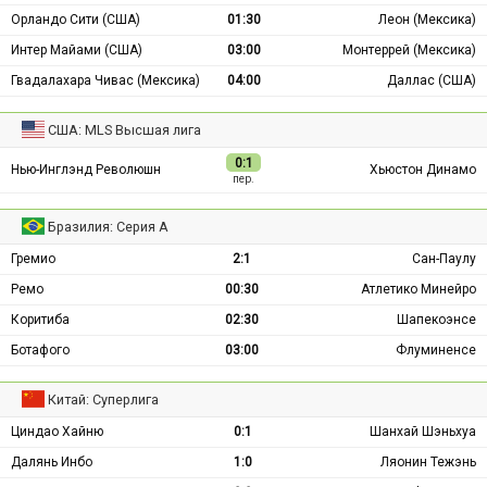
Орландо Сити (США)
01:30
Леон (Мексика)
Интер Майами (США)
03:00
Монтеррей (Мексика)
Гвадалахара Чивас (Мексика)
04:00
Даллас (США)
США: MLS Высшая лига
0:1
Нью-Инглэнд Революшн
Хьюстон Динамо
пер.
Бразилия: Серия А
Гремио
2:1
Сан-Паулу
Ремо
00:30
Атлетико Минейро
Коритиба
02:30
Шапекоэнсе
Ботафого
03:00
Флуминенсе
Китай: Суперлига
Циндао Хайню
0:1
Шанхай Шэньхуа
Далянь Инбо
1:0
Ляонин Тежэнь