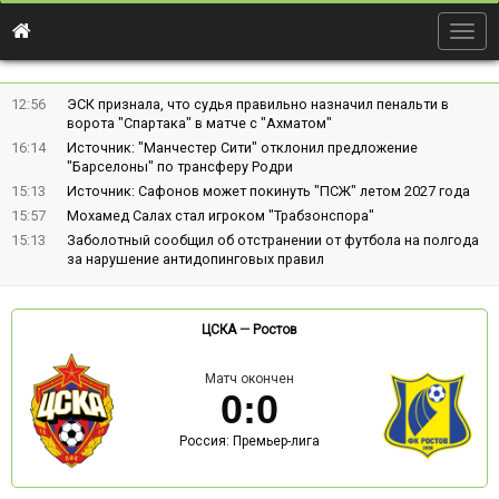
Togg
navig
12:56
ЭСК признала, что судья правильно назначил пенальти в
ворота "Спартака" в матче с "Ахматом"
16:14
Источник: "Манчестер Сити" отклонил предложение
"Барселоны" по трансферу Родри
15:13
Источник: Сафонов может покинуть "ПСЖ" летом 2027 года
15:57
Мохамед Салах стал игроком "Трабзонспора"
15:13
Заболотный сообщил об отстранении от футбола на полгода
за нарушение антидопинговых правил
ЦСКА
—
Ростов
Матч окончен
0
:
0
Россия: Премьер-лига