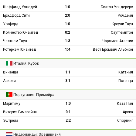
Шеффилд Уэнсдей
1:0
Болтон Уондерерс
Брэдфорд Сити
2:0
Рочдейл
Уотфорд
1:0
Кроули Таун
Колчестер Юнайтед
0:2
Саутгемптон
Челтнем Таун
1:3
Чарльтон Атлетик
Ротерхэм Юнайтед
1:4
Вест Бромвич Альбион
Италия: Кубок
Виченца
1:1
Катания
Асколи
3:1
Потенца
Португалия: Примейра
Маритиму
1:0
Каза Пия
Витория Гимарайнш
0:1
Арока
Эштрела
2:2
Спортинг
Нидерланды: Эредивизия