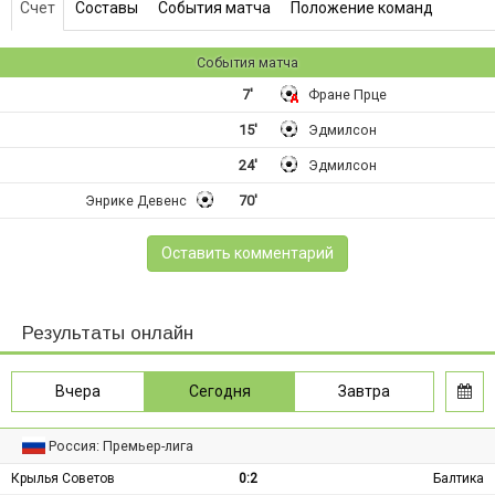
Счет
Составы
События матча
Положение команд
События матча
7'
Фране Прце
15'
Эдмилсон
24'
Эдмилсон
Энрике Девенс
70'
Оставить комментарий
Результаты онлайн
Вчера
Сегодня
Завтра
Россия: Премьер-лига
Крылья Советов
0:2
Балтика