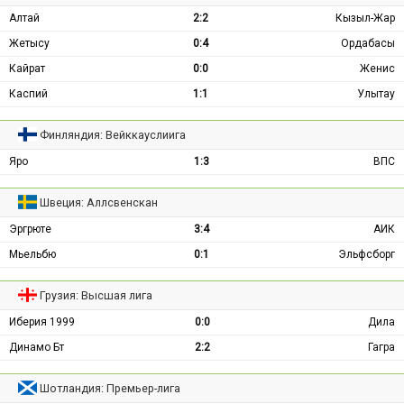
Алтай
2:2
Кызыл-Жар
Жетысу
0:4
Ордабасы
Кайрат
0:0
Женис
Каспий
1:1
Улытау
Финляндия: Вейккауслиига
Яро
1:3
ВПС
Швеция: Аллсвенскан
Эргрюте
3:4
АИК
Мьельбю
0:1
Эльфсборг
Грузия: Высшая лига
Иберия 1999
0:0
Дила
Динамо Бт
2:2
Гагра
Шотландия: Премьер-лига