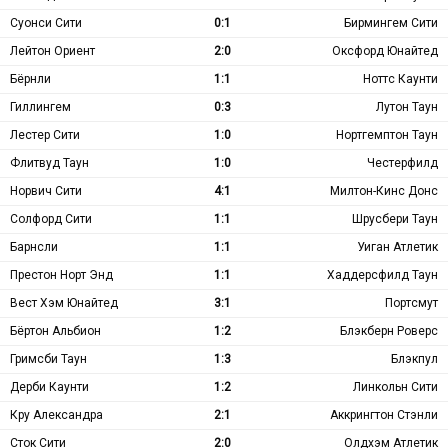
Суонси Сити
0:1
Бирмингем Сити
Лейтон Ориент
2:0
Оксфорд Юнайтед
Бёрнли
1:1
Ноттс Каунти
Гиллингем
0:3
Лутон Таун
Лестер Сити
1:0
Нортгемптон Таун
Флитвуд Таун
1:0
Честерфилд
Норвич Сити
4:1
Милтон-Кинс Донс
Солфорд Сити
1:1
Шрусбери Таун
Барнсли
1:1
Уиган Атлетик
Престон Норт Энд
1:1
Хаддерсфилд Таун
Вест Хэм Юнайтед
3:1
Портсмут
Бёртон Альбион
1:2
Блэкберн Роверс
Гримсби Таун
1:3
Блэкпул
Дерби Каунти
1:2
Линкольн Сити
Кру Александра
2:1
Аккрингтон Стэнли
Сток Сити
2:0
Олдхэм Атлетик