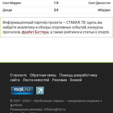
Сент-Миррен
1:0
Сент-Джонстон
Данди
2:0
Абердин
Информационный партнёр проекта — СТАВКА ТВ: здесь вы
найдёте аналитику и обзоры спортивных событий, конкурсы
прогнозов,
фрибет Беттери
, а также рейтинги и статьи о спорте.
О проекте
Обратная связь
Помощь разработчику
сайта
Лента новостей
Реклама
Хоккей
© 2007–2026 г. «
Футбольная страна
» — ежедневное издание о
футболе
Размещение рекламы:
d.filatov@list.ru