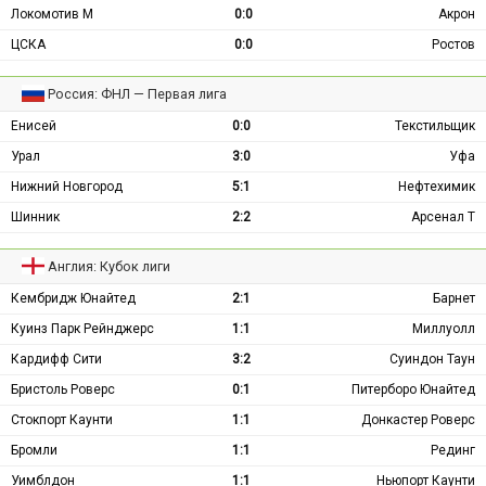
Локомотив М
0:0
Акрон
ЦСКА
0:0
Ростов
Россия: ФНЛ — Первая лига
Енисей
0:0
Текстильщик
Урал
3:0
Уфа
Нижний Новгород
5:1
Нефтехимик
Шинник
2:2
Арсенал Т
Англия: Кубок лиги
Кембридж Юнайтед
2:1
Барнет
Куинз Парк Рейнджерс
1:1
Миллуолл
Кардифф Сити
3:2
Суиндон Таун
Бристоль Роверс
0:1
Питерборо Юнайтед
Стокпорт Каунти
1:1
Донкастер Роверс
Бромли
1:1
Рединг
Уимблдон
1:1
Ньюпорт Каунти