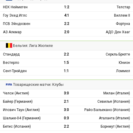
НЕК Неймеген
1:2
Телстар
Гоу Эхед Иглс
4:1
Виллем II
ПСВ Эйндховен
2:2
Фортуна
АЗ Алкмар
2:0
АДО Ден Хааг
Бельгия: Лига Жюпиле
Стандард
2:2
Серкль Брюгге
Вестерло
1:5
Юнион
Сент-Трюйден
1:1
Ломмел
Товарищеские матчи: Клубы
Челси (Англия)
3:0
Милан (Италия)
Байер (Германия)
2:1
Севилья (Испания)
Ипсвич Таун (Англия)
3:0
Райо Вальекано (Испания)
Шальке-04 (Германия)
0:3
Аталанта (Италия)
Бетис (Испания)
2:2
Борнмут (Англия)