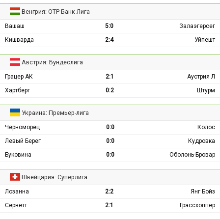
Венгрия: ОТР Банк Лига
Вашаш
5:0
Залаэгерсег
Кишварда
2:4
Уйпешт
Австрия: Бундеслига
Грацер АК
2:1
Аустрия Л
Хартберг
0:2
Штурм
Украина: Премьер-лига
Черноморец
0:0
Колос
Левый Берег
0:0
Кудровка
Буковина
0:0
Оболонь-Бровар
Швейцария: Суперлига
Лозанна
2:2
Янг Бойз
Серветт
2:1
Грассхоппер