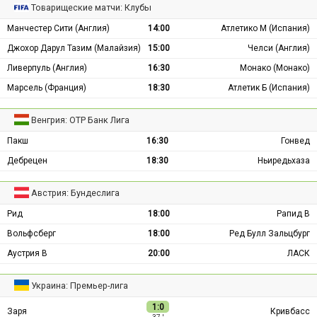
Товарищеские матчи: Клубы
Манчестер Сити (Англия)
14:00
Атлетико М (Испания)
Джохор Дарул Тазим (Малайзия)
15:00
Челси (Англия)
Ливерпуль (Англия)
16:30
Монако (Монако)
Марсель (Франция)
18:30
Атлетик Б (Испания)
Венгрия: ОТР Банк Лига
Пакш
16:30
Гонвед
Дебрецен
18:30
Ньиредьхаза
Австрия: Бундеслига
Рид
18:00
Рапид В
Вольфсберг
18:00
Ред Булл Зальцбург
Аустрия В
20:00
ЛАСК
Украина: Премьер-лига
1:0
Заря
Кривбасс