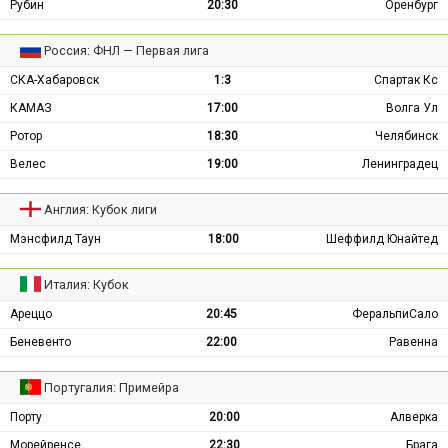
Рубин
20:30
Оренбург
Россия: ФНЛ — Первая лига
СКА-Хабаровск
1:3
Спартак Кс
КАМАЗ
17:00
Волга Ул
Ротор
18:30
Челябинск
Велес
19:00
Ленинградец
Англия: Кубок лиги
Мэнсфилд Таун
18:00
Шеффилд Юнайтед
Италия: Кубок
Ареццо
20:45
ФеральпиСало
Беневенто
22:00
Равенна
Португалия: Примейра
Порту
20:00
Алверка
Морейренсе
22:30
Брага