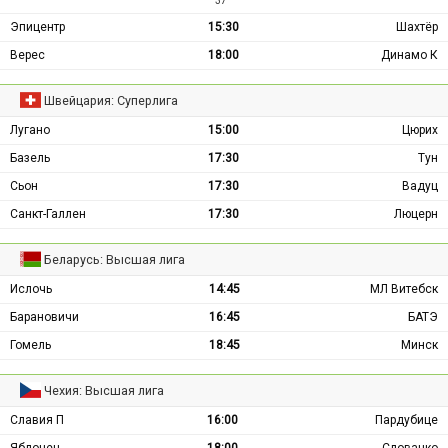
37 ′
Эпицентр
15:30
Шахтёр
Верес
18:00
Динамо К
Швейцария: Суперлига
Лугано
15:00
Цюрих
Базель
17:30
Тун
Сьон
17:30
Вадуц
Санкт-Галлен
17:30
Люцерн
Беларусь: Высшая лига
Ислочь
14:45
МЛ Витебск
Барановичи
16:45
БАТЭ
Гомель
18:45
Минск
Чехия: Высшая лига
Славия П
16:00
Пардубице