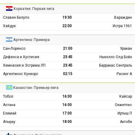
Хорватия: Первая лига
Славен Белупо
19:30
Вараждин
Хайдук
22:00
Истра 1961
Аргентина: Примера
Сан-Лоренсо
21:00
Уракан
Дефенса и Хустисия
23:45
Ньюэллс Олд Бойз
Химнасия и Эсгрима ЛП
23:45
Барракас Сентраль
Аргентинос Хуниорс
02:15
Расинг А
Казахстан: Премьер-лига
Тобол
16:00
Кайсар
Астана
16:00
Окжетпес
Елимай
17:00
Иртыш П
Атырау
18:00
Актобе