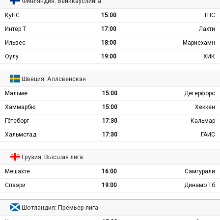
Финляндия: Вейккауслиига
КуПС
15:00
ТПС
Интер Т
17:00
Лахти
Ильвес
18:00
Мариехамн
Оулу
19:00
ХИК
Швеция: Аллсвенскан
Мальмё
15:00
Дегерфорс
Хаммарбю
15:00
Хеккен
Гётеборг
17:30
Кальмар
Хальмстад
17:30
ГАИС
Грузия: Высшая лига
Мешахте
16:00
Самгурали
Спаэри
19:00
Динамо Тб
Шотландия: Премьер-лига