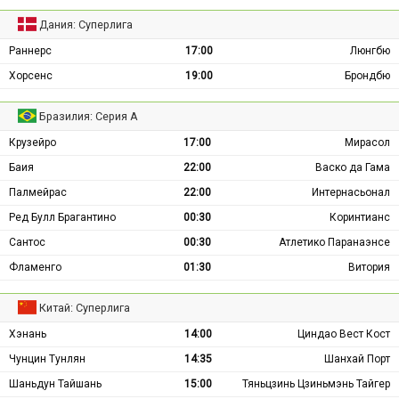
Дания: Суперлига
Раннерс
17:00
Люнгбю
Хорсенс
19:00
Брондбю
Бразилия: Серия А
Крузейро
17:00
Мирасол
Баия
22:00
Васко да Гама
Палмейрас
22:00
Интернасьонал
Ред Булл Брагантино
00:30
Коринтианс
Сантос
00:30
Атлетико Паранаэнсе
Фламенго
01:30
Витория
Китай: Суперлига
Хэнань
14:00
Циндао Вест Кост
Чунцин Тунлян
14:35
Шанхай Порт
Шаньдун Тайшань
15:00
Тяньцзинь Цзиньмэнь Тайгер