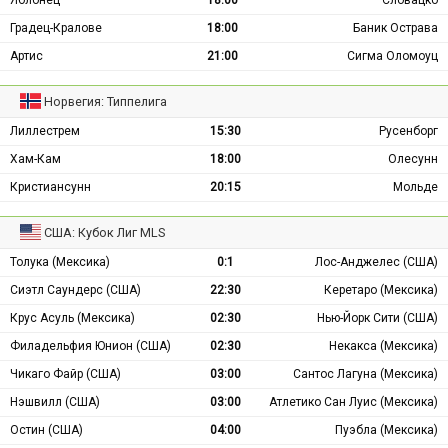
Яблонец
18:00
Словацко
Градец-Кралове
18:00
Баник Острава
Артис
21:00
Сигма Оломоуц
Норвегия: Типпелига
Лиллестрем
15:30
Русенборг
Хам-Кам
18:00
Олесунн
Кристиансунн
20:15
Мольде
США: Кубок Лиг MLS
Толука (Мексика)
0:1
Лос-Анджелес (США)
Сиэтл Саундерс (США)
22:30
Керетаро (Мексика)
Крус Асуль (Мексика)
02:30
Нью-Йорк Сити (США)
Филадельфия Юнион (США)
02:30
Некакса (Мексика)
Чикаго Файр (США)
03:00
Сантос Лагуна (Мексика)
Нэшвилл (США)
03:00
Атлетико Сан Луис (Мексика)
Остин (США)
04:00
Пуэбла (Мексика)