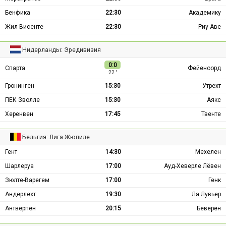
Бенфика
22:30
Академику
Жил Висенте
22:30
Риу Аве
Нидерланды: Эредивизия
0:0
Спарта
Фейеноорд
22 ′
Гронинген
15:30
Утрехт
ПЕК Зволле
15:30
Аякс
Херенвен
17:45
Твенте
Бельгия: Лига Жюпиле
Гент
14:30
Мехелен
Шарлеруа
17:00
Ауд-Хеверле Лёвен
Зюлте-Варегем
17:00
Генк
Андерлехт
19:30
Ла Лувьер
Антверпен
20:15
Беверен