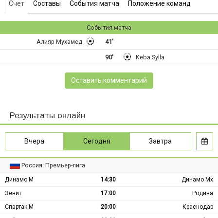
Счет
Составы
События матча
Положение команд
События матча
Алияр Мухамед
41'
90'
Keba Sylla
Оставить комментарий
Результаты онлайн
Вчера
Сегодня
Завтра
Россия: Премьер-лига
Динамо М
14:30
Динамо Мх
Зенит
17:00
Родина
Спартак М
20:00
Краснодар