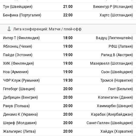
Тун (Швейцария)
21:00
Викингур Р (Исландия)
Бенфика (Португалия)
22:00
Хартс (Шотландия)
Лига конференций: Матчи / плей-офф
Интер Т (Финляндия)
18:00
Вадуц (Лихтенштейн)
Яблонец (Чехия)
19:00
РФШ (Латвия)
Пайде (Эстония)
19:00
Рапид В (Австрия)
ХИК (Финляндия)
19:00
Мазервелл (Шотландия)
Ноа (Армения)
19:00
Сьон (Швейцария)
ЧФР Клуж (Румыния)
19:30
Тромсё (Норвегия)
Гётеборг (Швеция)
20:00
Гент (Бельгия)
Дебрецен (Венгрия)
20:00
Копенгаген (Дания)
Ракув (Польша)
20:00
Хаммарбю (Швеция)
Динамо К (Украина)
20:00
Карабах (Азербайджан)
Шериф (Молдавия)
20:00
Санкт-Галлен (Швейцария)
Жальгирис (Литва)
20:00
Хайдук (Хорватия)