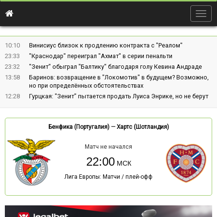
Togg
navig
10:10
Винисиус близок к продлению контракта с "Реалом"
23:33
"Краснодар" переиграл "Ахмат" в серии пенальти
23:32
"Зенит" обыграл "Балтику" благодаря голу Кевина Андраде
13:58
Баринов: возвращение в "Локомотив" в будущем? Возможно,
но при определённых обстоятельствах
12:28
Гурцкая: "Зенит" пытается продать Луиса Энрике, но не берут
Бенфика (Португалия)
—
Хартс (Шотландия)
Матч не начался
22:00
Лига Европы: Матчи / плей-офф