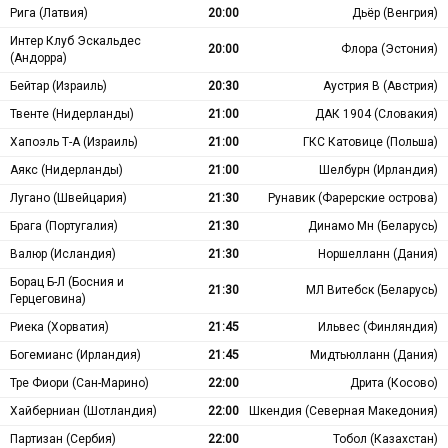
Рига (Латвия)
20:00
Дьёр (Венгрия)
Интер Клуб Эскальдес
20:00
Флора (Эстония)
(Андорра)
Бейтар (Израиль)
20:30
Аустрия В (Австрия)
Твенте (Нидерланды)
21:00
ДАК 1904 (Словакия)
Хапоэль Т-А (Израиль)
21:00
ГКС Катовице (Польша)
Аякс (Нидерланды)
21:00
Шелбурн (Ирландия)
Лугано (Швейцария)
21:30
Рунавик (Фарерские острова)
Брага (Португалия)
21:30
Динамо Мн (Беларусь)
Валюр (Исландия)
21:30
Норшелланн (Дания)
Борац Б-Л (Босния и
21:30
МЛ Витебск (Беларусь)
Герцеговина)
Риека (Хорватия)
21:45
Ильвес (Финляндия)
Богемианс (Ирландия)
21:45
Мидтьюлланн (Дания)
Тре Фиори (Сан-Марино)
22:00
Дрита (Косово)
Хайберниан (Шотландия)
22:00
Шкендия (Северная Македония)
Партизан (Сербия)
22:00
Тобол (Казахстан)