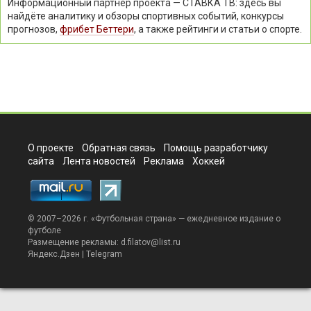
Информационный партнёр проекта — СТАВКА ТВ: здесь вы
найдёте аналитику и обзоры спортивных событий, конкурсы
прогнозов,
фрибет Беттери
, а также рейтинги и статьи о спорте.
О проекте
Обратная связь
Помощь разработчику
сайта
Лента новостей
Реклама
Хоккей
© 2007–2026 г. «
Футбольная страна
» — ежедневное издание о
футболе
Размещение рекламы:
d.filatov@list.ru
Яндекс.Дзен
|
Telegram