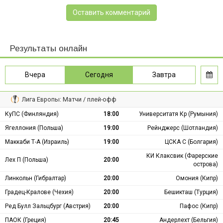
Оставить комментарий
Результаты онлайн
Вчера
Сегодня
Завтра
Лига Европы: Матчи / плей-офф
КуПС (Финляндия)
18:00
Университатя Кр (Румыния)
Ягеллония (Польша)
19:00
Рейнджерс (Шотландия)
Маккаби Т-А (Израиль)
19:00
ЦСКА С (Болгария)
КИ Клаксвик (Фарерские
Лех П (Польша)
20:00
острова)
Линкольн (Гибралтар)
20:00
Омония (Кипр)
Градец-Кралове (Чехия)
20:00
Бешикташ (Турция)
Ред Булл Зальцбург (Австрия)
20:00
Пафос (Кипр)
ПАОК (Греция)
20:45
Андерлехт (Бельгия)