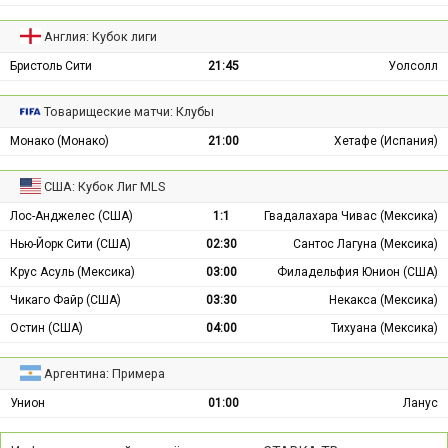
Англия: Кубок лиги
Бристоль Сити
21:45
Уолсолл
Товарищеские матчи: Клубы
Монако (Монако)
21:00
Хетафе (Испания)
США: Кубок Лиг MLS
Лос-Анджелес (США)
1:1
Гвадалахара Чивас (Мексика)
Нью-Йорк Сити (США)
02:30
Сантос Лагуна (Мексика)
Крус Асуль (Мексика)
03:00
Филадельфия Юнион (США)
Чикаго Файр (США)
03:30
Некакса (Мексика)
Остин (США)
04:00
Тихуана (Мексика)
Аргентина: Примера
Унион
01:00
Ланус