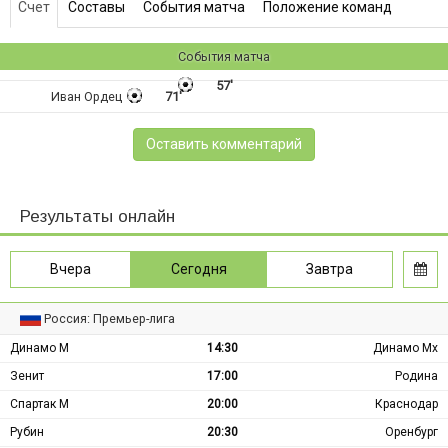
Счет
Составы
События матча
Положение команд
События матча
57'
Иван Ордец
71'
Оставить комментарий
Результаты онлайн
Вчера
Сегодня
Завтра
Россия: Премьер-лига
Динамо М
14:30
Динамо Мх
Зенит
17:00
Родина
Спартак М
20:00
Краснодар
Рубин
20:30
Оренбург