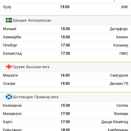
Оулу
19:00
ХИК
Швеция: Аллсвенскан
Мальмё
15:00
Дегерфорс
Хаммарбю
15:00
Хеккен
Гётеборг
17:30
Кальмар
Хальмстад
17:30
ГАИС
Грузия: Высшая лига
Мешахте
16:00
Самгурали
Спаэри
19:00
Динамо Тб
Шотландия: Премьер-лига
Килмарнок
15:30
Селтик
Мазервелл
17:00
Фалкирк
Хартс
17:00
Данди Юнайтед
Рейнджерс
18:00
Хайберниан