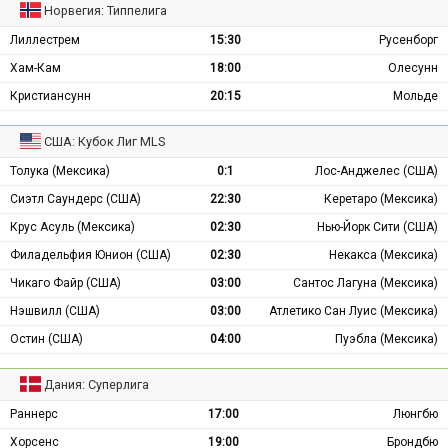
Норвегия: Типпелига
Лиллестрем
15:30
Русенборг
Хам-Кам
18:00
Олесунн
Кристиансунн
20:15
Мольде
США: Кубок Лиг MLS
Толука (Мексика)
0:1
Лос-Анджелес (США)
Сиэтл Саундерс (США)
22:30
Керетаро (Мексика)
Крус Асуль (Мексика)
02:30
Нью-Йорк Сити (США)
Филадельфия Юнион (США)
02:30
Некакса (Мексика)
Чикаго Файр (США)
03:00
Сантос Лагуна (Мексика)
Нэшвилл (США)
03:00
Атлетико Сан Луис (Мексика)
Остин (США)
04:00
Пуэбла (Мексика)
Дания: Суперлига
Раннерс
17:00
Люнгбю
Хорсенс
19:00
Брондбю