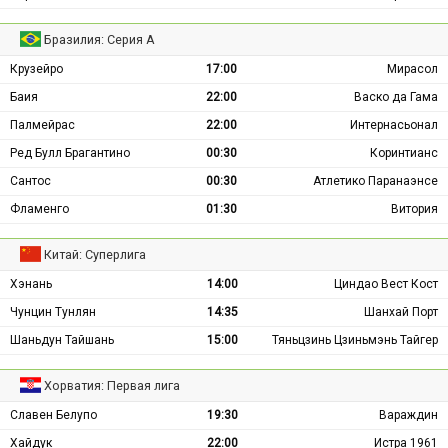
Бразилия: Серия А
Крузейро
17:00
Мирасол
Баия
22:00
Васко да Гама
Палмейрас
22:00
Интернасьонал
Ред Булл Брагантино
00:30
Коринтианс
Сантос
00:30
Атлетико Паранаэнсе
Фламенго
01:30
Витория
Китай: Суперлига
Хэнань
14:00
Циндао Вест Кост
Чунцин Тунлян
14:35
Шанхай Порт
Шаньдун Тайшань
15:00
Тяньцзинь Цзиньмэнь Тайгер
Хорватия: Первая лига
Славен Белупо
19:30
Вараждин
Хайдук
22:00
Истра 1961