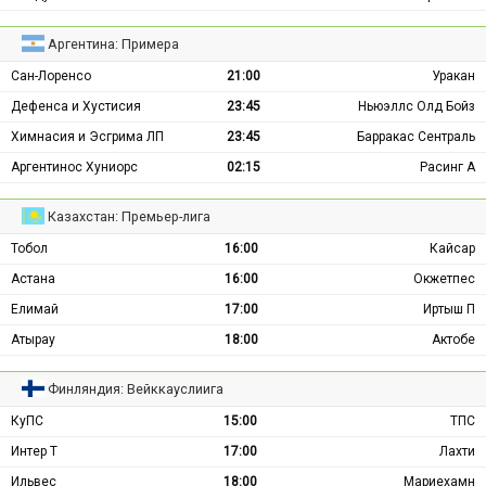
Аргентина: Примера
Сан-Лоренсо
21:00
Уракан
Дефенса и Хустисия
23:45
Ньюэллс Олд Бойз
Химнасия и Эсгрима ЛП
23:45
Барракас Сентраль
Аргентинос Хуниорс
02:15
Расинг А
Казахстан: Премьер-лига
Тобол
16:00
Кайсар
Астана
16:00
Окжетпес
Елимай
17:00
Иртыш П
Атырау
18:00
Актобе
Финляндия: Вейккауслиига
КуПС
15:00
ТПС
Интер Т
17:00
Лахти
Ильвес
18:00
Мариехамн