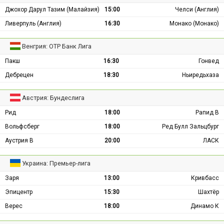
Джохор Дарул Тазим (Малайзия)
15:00
Челси (Англия)
Ливерпуль (Англия)
16:30
Монако (Монако)
Венгрия: ОТР Банк Лига
Пакш
16:30
Гонвед
Дебрецен
18:30
Ньиредьхаза
Австрия: Бундеслига
Рид
18:00
Рапид В
Вольфсберг
18:00
Ред Булл Зальцбург
Аустрия В
20:00
ЛАСК
Украина: Премьер-лига
Заря
13:00
Кривбасс
Эпицентр
15:30
Шахтёр
Верес
18:00
Динамо К