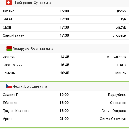
Швейцария: Суперлига
Лугано
15:00
Цюрих
Базель
17:30
Тун
Сьон
17:30
Вадуц
Санкт-Галлен
17:30
Люцерн
Беларусь: Высшая лига
Ислочь
14:45
МЛ Витебск
Барановичи
16:45
БАТЭ
Гомель
18:45
Минск
Чехия: Высшая лига
Славия П
16:00
Пардубице
Яблонец
18:00
Словацко
Градец-Кралове
18:00
Баник Острава
Артис
21:00
Сигма Оломоуц