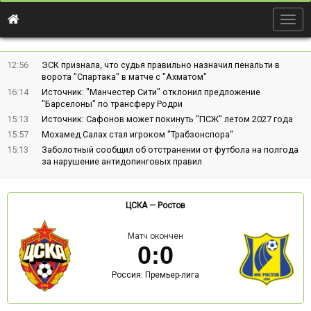
Togg
navig
12:56
ЭСК признала, что судья правильно назначил пенальти в
ворота "Спартака" в матче с "Ахматом"
16:14
Источник: "Манчестер Сити" отклонил предложение
"Барселоны" по трансферу Родри
15:13
Источник: Сафонов может покинуть "ПСЖ" летом 2027 года
15:57
Мохамед Салах стал игроком "Трабзонспора"
15:13
Заболотный сообщил об отстранении от футбола на полгода
за нарушение антидопинговых правил
ЦСКА
—
Ростов
Матч окончен
0
:
0
Россия: Премьер-лига