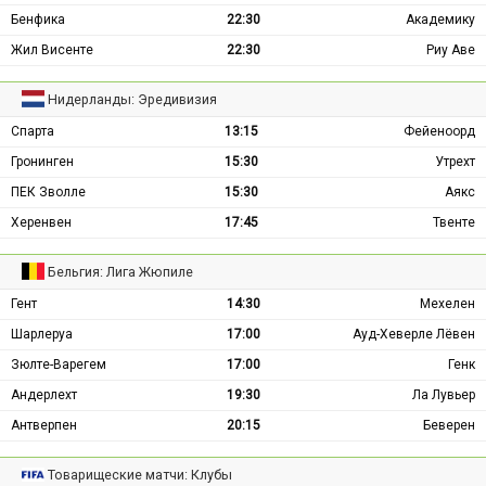
Бенфика
22:30
Академику
Жил Висенте
22:30
Риу Аве
Нидерланды: Эредивизия
Спарта
13:15
Фейеноорд
Гронинген
15:30
Утрехт
ПЕК Зволле
15:30
Аякс
Херенвен
17:45
Твенте
Бельгия: Лига Жюпиле
Гент
14:30
Мехелен
Шарлеруа
17:00
Ауд-Хеверле Лёвен
Зюлте-Варегем
17:00
Генк
Андерлехт
19:30
Ла Лувьер
Антверпен
20:15
Беверен
Товарищеские матчи: Клубы