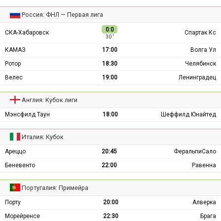
Россия: ФНЛ — Первая лига
0:0
СКА-Хабаровск
Спартак Кс
30 ′
КАМАЗ
17:00
Волга Ул
Ротор
18:30
Челябинск
Велес
19:00
Ленинградец
Англия: Кубок лиги
Мэнсфилд Таун
18:00
Шеффилд Юнайтед
Италия: Кубок
Ареццо
20:45
ФеральпиСало
Беневенто
22:00
Равенна
Португалия: Примейра
Порту
20:00
Алверка
Морейренсе
22:30
Брага