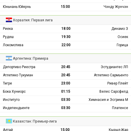
Юньнань Юйкунь
15:00
Чэнду Жунчэн
Хорватия: Первая лига
Риека
18:00
Динамо З
Рудеш
19:30
Осиек
Локомотива
22:00
Горица
Аргентина: Примера
Депортиво Риестра
20:45
Эстудиантес ЛП
Атлетико Тукуман
20:45
Атлетико Сармьенто
Тигре
23:00
Ривер Плейт
Бока Хуниорс
01:15
Велес Сарсфилд
Институто
03:30
Химнасия и Эсгрима М
Индепендьенте
03:30
Платенсе
Казахстан: Премьер-лига
Алтай
15:00
Кызыл-Жар