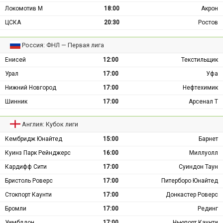
Локомотив М
18:00
Акрон
ЦСКА
20:30
Ростов
Россия: ФНЛ — Первая лига
Енисей
12:00
Текстильщик
Урал
17:00
Уфа
Нижний Новгород
17:00
Нефтехимик
Шинник
17:00
Арсенал Т
Англия: Кубок лиги
Кембридж Юнайтед
15:00
Барнет
Куинз Парк Рейнджерс
16:00
Миллуолл
Кардифф Сити
17:00
Суиндон Таун
Бристоль Роверс
17:00
Питерборо Юнайтед
Стокпорт Каунти
17:00
Донкастер Роверс
Бромли
17:00
Рединг
Уимблдон
17:00
Ньюпорт Каунти