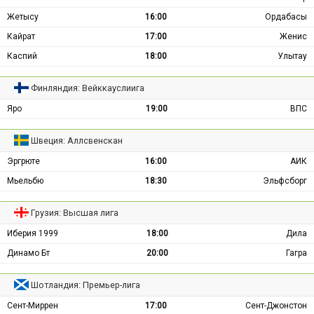
Жетысу
16:00
Ордабасы
Кайрат
17:00
Женис
Каспий
18:00
Улытау
Финляндия: Вейккауслиига
Яро
19:00
ВПС
Швеция: Аллсвенскан
Эргрюте
16:00
АИК
Мьельбю
18:30
Эльфсборг
Грузия: Высшая лига
Иберия 1999
18:00
Дила
Динамо Бт
20:00
Гагра
Шотландия: Премьер-лига
Сент-Миррен
17:00
Сент-Джонстон