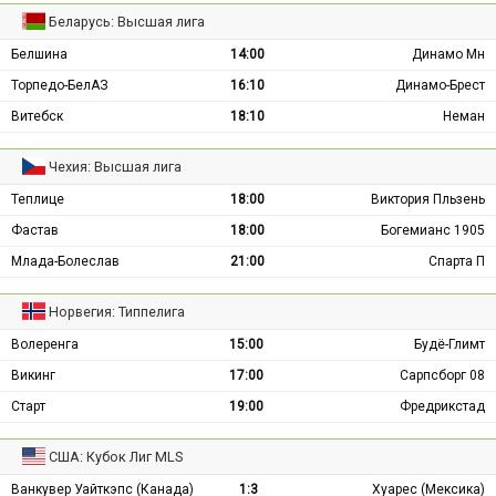
Беларусь: Высшая лига
Белшина
14:00
Динамо Мн
Торпедо-БелАЗ
16:10
Динамо-Брест
Витебск
18:10
Неман
Чехия: Высшая лига
Теплице
18:00
Виктория Пльзень
Фастав
18:00
Богемианс 1905
Млада-Болеслав
21:00
Спарта П
Норвегия: Типпелига
Волеренга
15:00
Будё-Глимт
Викинг
17:00
Сарпсборг 08
Старт
19:00
Фредрикстад
США: Кубок Лиг MLS
Ванкувер Уайткэпс (Канада)
1:3
Хуарес (Мексика)