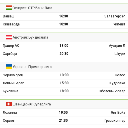
Венгрия: ОТР Банк Лига
Вашаш
16:30
Залаэгерсег
Кишварда
18:30
Уйпешт
Австрия: Бундеслига
Грацер АК
18:00
Аустрия Л
Хартберг
20:30
Штурм
Украина: Премьер-лига
Черноморец
13:00
Колос
Левый Берег
15:30
Кудровка
Буковина
18:00
Оболонь-Бровар
Швейцария: Суперлига
Лозанна
19:00
Янг Бойз
Серветт
21:30
Грассхоппер