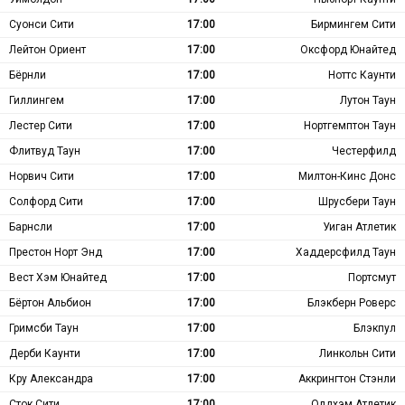
Суонси Сити
17:00
Бирмингем Сити
Лейтон Ориент
17:00
Оксфорд Юнайтед
Бёрнли
17:00
Ноттс Каунти
Гиллингем
17:00
Лутон Таун
Лестер Сити
17:00
Нортгемптон Таун
Флитвуд Таун
17:00
Честерфилд
Норвич Сити
17:00
Милтон-Кинс Донс
Солфорд Сити
17:00
Шрусбери Таун
Барнсли
17:00
Уиган Атлетик
Престон Норт Энд
17:00
Хаддерсфилд Таун
Вест Хэм Юнайтед
17:00
Портсмут
Бёртон Альбион
17:00
Блэкберн Роверс
Гримсби Таун
17:00
Блэкпул
Дерби Каунти
17:00
Линкольн Сити
Кру Александра
17:00
Аккрингтон Стэнли
Сток Сити
17:00
Олдхэм Атлетик