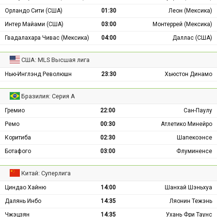
Орландо Сити (США)
01:30
Леон (Мексика)
Интер Майами (США)
03:00
Монтеррей (Мексика)
Гвадалахара Чивас (Мексика)
04:00
Даллас (США)
США: MLS Высшая лига
Нью-Инглэнд Революшн
23:30
Хьюстон Динамо
Бразилия: Серия А
Гремио
22:00
Сан-Паулу
Ремо
00:30
Атлетико Минейро
Коритиба
02:30
Шапекоэнсе
Ботафого
03:00
Флуминенсе
Китай: Суперлига
Циндао Хайню
14:00
Шанхай Шэньхуа
Далянь Инбо
14:35
Ляонин Тежэнь
Чжэцзян
14:35
Ухань Фри Таунс