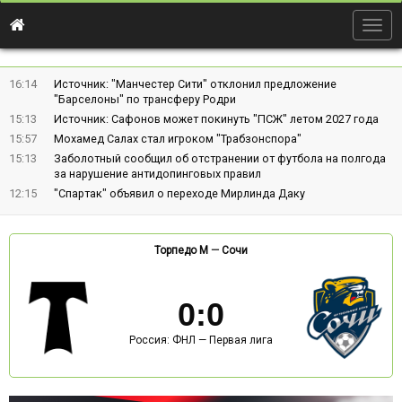
Togg
navig
16:14
Источник: "Манчестер Сити" отклонил предложение
"Барселоны" по трансферу Родри
15:13
Источник: Сафонов может покинуть "ПСЖ" летом 2027 года
15:57
Мохамед Салах стал игроком "Трабзонспора"
15:13
Заболотный сообщил об отстранении от футбола на полгода
за нарушение антидопинговых правил
12:15
"Спартак" объявил о переходе Мирлинда Даку
Торпедо М
—
Сочи
0
:
0
Россия: ФНЛ — Первая лига