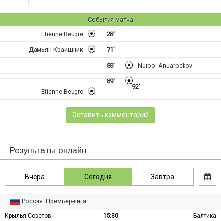
События матча
Etienne Beugre
28'
Дамьян Краишник
71'
88'
Nurbol Anuarbekov
89'
92'
Etienne Beugre
Оставить комментарий
Результаты онлайн
Вчера
Сегодня
Завтра
Россия: Премьер-лига
Крылья Советов
15:30
Балтика