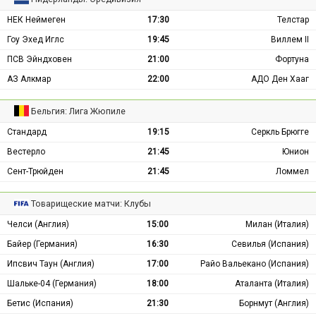
НЕК Неймеген
17:30
Телстар
Гоу Эхед Иглс
19:45
Виллем II
ПСВ Эйндховен
21:00
Фортуна
АЗ Алкмар
22:00
АДО Ден Хааг
Бельгия: Лига Жюпиле
Стандард
19:15
Серкль Брюгге
Вестерло
21:45
Юнион
Сент-Трюйден
21:45
Ломмел
Товарищеские матчи: Клубы
Челси (Англия)
15:00
Милан (Италия)
Байер (Германия)
16:30
Севилья (Испания)
Ипсвич Таун (Англия)
17:00
Райо Вальекано (Испания)
Шальке-04 (Германия)
18:00
Аталанта (Италия)
Бетис (Испания)
21:30
Борнмут (Англия)