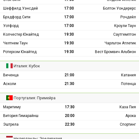
Шеффилд Уэнсдей
17:00
Болтон Уондерерс
Брэдфорд Сити
17:00
Рочдейл
Уотфорд
17:00
Кроули Таун
Колчестер Юнайтед
19:30
Саутгемптон
Челтнем Таун
19:30
Чарльтон Атлетик
Ротерхэм Юнайтед
19:30
Вест Бромвич Альбион
Италия: Кубок
Виченца
21:00
Катания
Асколи
21:30
Потенца
Португалия: Примейра
Маритиму
17:30
Каза Пия
Витория Гимарайнш
20:00
Арока
Эштрела
22:30
Спортинг
Нидерланды: Эредивизия