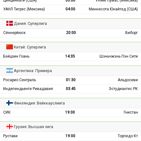
Цинциннати (США)
03:00
УНАМ Пумас (Мексика)
УАНЛ Тигрес (Мексика)
04:00
Миннесота Юнайтед (США)
Дания: Суперлига
Сённерйюск
20:00
Виборг
Китай: Суперлига
Бэйцзин Гоань
14:35
Шэньчжэнь Пэн Сити
Аргентина: Примера
Росарио Сентраль
01:30
Альдосиви
Индепендьенте Ривадавия
03:45
Эстудиантес РК
Финляндия: Вейккауслиига
СИК
19:00
Гнистан
Грузия: Высшая лига
Рустави
19:00
Торпедо Кт