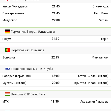
Уиком Уондерерс
21:45
Стивенидж
Вулверхэмптон
21:45
Порт Вейл
Мидлсбро
22:00
Рексем
Германия: Вторая бундеслига
Бохум
21:30
Герта
Португалия: Примейра
Эшторил
22:15
Фамаликан
Товарищеские матчи: Клубы
Бавария (Германия)
15:00
Астон Вилла (Англия)
Фулхэм (Англия)
20:00
Кристал Пэлас (Англия)
Венгрия: ОТР Банк Лига
МТК
18:30
Академия Пушкаша