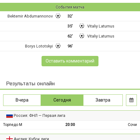
События матча
Bektemir Abdumannonov
32'
35'
Vitaliy Laturnus
62'
Vitaliy Laturnus
Borys Lototskyi
96'
Оставить комментарий
Результаты онлайн
Вчера
Сегодня
Завтра
Россия: ФНЛ — Первая лига
Торпедо М
20:00
Сочи
Англия: Кубок лиги