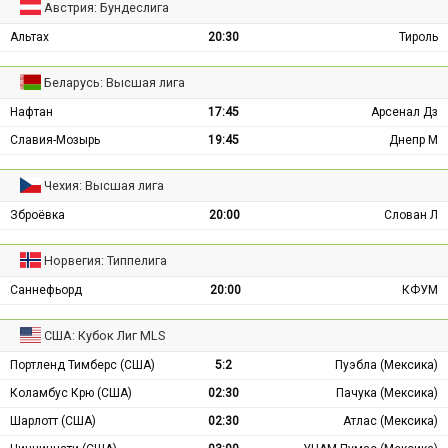
Австрия: Бундеслига
Альтах
20:30
Тироль
Беларусь: Высшая лига
Нафтан
17:45
Арсенал Дз
Славия-Мозырь
19:45
Днепр М
Чехия: Высшая лига
Зброёвка
20:00
Слован Л
Норвегия: Типпелига
Саннефьорд
20:00
КФУМ
США: Кубок Лиг MLS
Портленд Тимберс (США)
5:2
Пуэбла (Мексика)
Коламбус Крю (США)
02:30
Пачука (Мексика)
Шарлотт (США)
02:30
Атлас (Мексика)