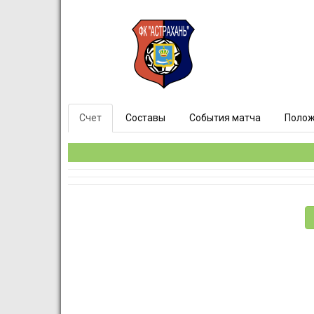
Счет
Составы
События матча
Полож