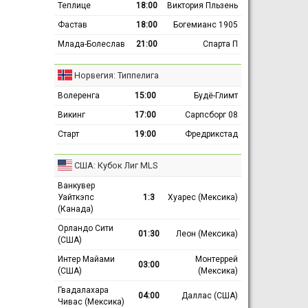
Теплице
18:00
Виктория Пльзень
Фастав
18:00
Богемианс 1905
Млада-Болеслав
21:00
Спарта П
Норвегия: Типпелига
Волеренга
15:00
Будё-Глимт
Викинг
17:00
Сарпсборг 08
Старт
19:00
Фредрикстад
США: Кубок Лиг MLS
Ванкувер
Уайткэпс
1:3
Хуарес (Мексика)
(Канада)
Орландо Сити
01:30
Леон (Мексика)
(США)
Интер Майами
Монтеррей
03:00
(США)
(Мексика)
Гвадалахара
04:00
Даллас (США)
Чивас (Мексика)