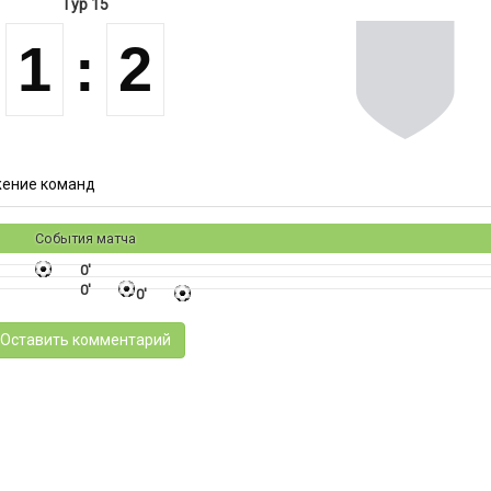
Тур 15
1
:
2
ение команд
События матча
0'
0'
0'
Оставить комментарий