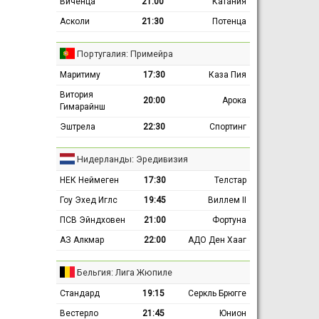
Виченца
21:00
Катания
Асколи
21:30
Потенца
Португалия: Примейра
Маритиму
17:30
Каза Пия
Витория
20:00
Арока
Гимарайнш
Эштрела
22:30
Спортинг
Нидерланды: Эредивизия
НЕК Неймеген
17:30
Телстар
Гоу Эхед Иглс
19:45
Виллем II
ПСВ Эйндховен
21:00
Фортуна
АЗ Алкмар
22:00
АДО Ден Хааг
Бельгия: Лига Жюпиле
Стандард
19:15
Серкль Брюгге
Вестерло
21:45
Юнион