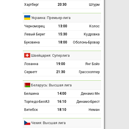
Хартберг
20:30
Штурм
Украина: Премьер-лига
Черноморец
13:00
Колос
Левый Берег
15:30
Кудровка
Буковина
18:00
Оболонь-Бровар
Швейцария: Суперлига
Лозанна
19:00
Янг Бойз
Серветт
21:30
Грассхоппер
Беларусь: Высшая лига
Белшина
14:00
Динамо Мн
Торпедо-БелАЗ
16:10
Динамо-Брест
Витебск
18:10
Неман
Чехия: Высшая лига