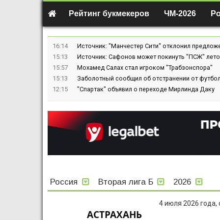
Рейтинг букмекеров
ЧМ-2026
Р
16:14
Источник: "Манчестер Сити" отклонил предлож
15:13
Источник: Сафонов может покинуть "ПСЖ" лето
15:57
Мохамед Салах стал игроком "Трабзонспора"
15:13
Заболотный сообщил об отстранении от футбол
12:15
"Спартак" объявил о переходе Мирлинда Даку
Россия
Вторая лига Б
2026
4 июля 2026 года,
АСТРАХАНЬ