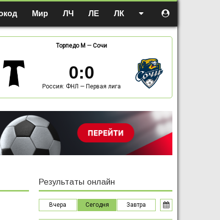
окод
Мир
ЛЧ
ЛЕ
ЛК
Торпедо М
—
Сочи
0
:
0
Россия: ФНЛ — Первая лига
Результаты онлайн
Вчера
Сегодня
Завтра