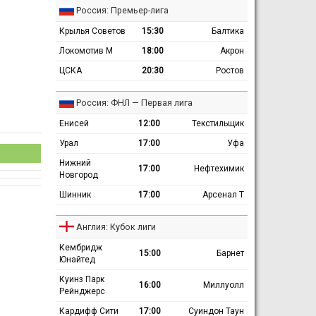
Россия: Премьер-лига
Крылья Советов
15:30
Балтика
Локомотив М
18:00
Акрон
ЦСКА
20:30
Ростов
Россия: ФНЛ — Первая лига
Енисей
12:00
Текстильщик
Урал
17:00
Уфа
Нижний
17:00
Нефтехимик
Новгород
Шинник
17:00
Арсенал Т
Англия: Кубок лиги
Кембридж
15:00
Барнет
Юнайтед
Куинз Парк
16:00
Миллуолл
Рейнджерс
Кардифф Сити
17:00
Суиндон Таун