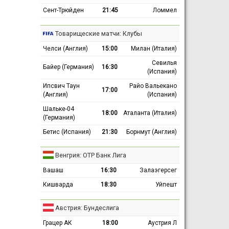
Сент-Трюйден
21:45
Ломмел
Товарищеские матчи: Клубы
Челси (Англия)
15:00
Милан (Италия)
Севилья
Байер (Германия)
16:30
(Испания)
Ипсвич Таун
Райо Вальекано
17:00
(Англия)
(Испания)
Шальке-04
18:00
Аталанта (Италия)
(Германия)
Бетис (Испания)
21:30
Борнмут (Англия)
Венгрия: ОТР Банк Лига
Вашаш
16:30
Залаэгерсег
Кишварда
18:30
Уйпешт
Австрия: Бундеслига
Грацер АК
18:00
Аустрия Л