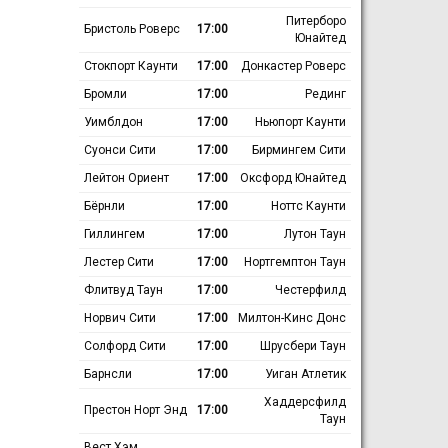
Питерборо
Бристоль Роверс
17:00
Юнайтед
Стокпорт Каунти
17:00
Донкастер Роверс
Бромли
17:00
Рединг
Уимблдон
17:00
Ньюпорт Каунти
Суонси Сити
17:00
Бирмингем Сити
Лейтон Ориент
17:00
Оксфорд Юнайтед
Бёрнли
17:00
Ноттс Каунти
Гиллингем
17:00
Лутон Таун
Лестер Сити
17:00
Нортгемптон Таун
Флитвуд Таун
17:00
Честерфилд
Норвич Сити
17:00
Милтон-Кинс Донс
Солфорд Сити
17:00
Шрусбери Таун
Барнсли
17:00
Уиган Атлетик
Хаддерсфилд
Престон Норт Энд
17:00
Таун
Вест Хэм