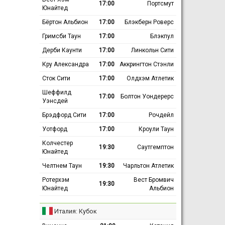
17:00
Портсмут
Юнайтед
Бёртон Альбион
17:00
Блэкберн Роверс
Гримсби Таун
17:00
Блэкпул
Дерби Каунти
17:00
Линкольн Сити
Кру Александра
17:00
Аккрингтон Стэнли
Сток Сити
17:00
Олдхэм Атлетик
Шеффилд
17:00
Болтон Уондерерс
Уэнсдей
Брэдфорд Сити
17:00
Рочдейл
Уотфорд
17:00
Кроули Таун
Колчестер
19:30
Саутгемптон
Юнайтед
Челтнем Таун
19:30
Чарльтон Атлетик
Ротерхэм
Вест Бромвич
19:30
Юнайтед
Альбион
Италия: Кубок