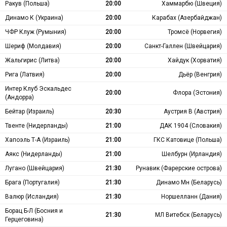
Ракув (Польша)
20:00
Хаммарбю (Швеция)
Динамо К (Украина)
20:00
Карабах (Азербайджан)
ЧФР Клуж (Румыния)
20:00
Тромсё (Норвегия)
Шериф (Молдавия)
20:00
Санкт-Галлен (Швейцария)
Жальгирис (Литва)
20:00
Хайдук (Хорватия)
Рига (Латвия)
20:00
Дьёр (Венгрия)
Интер Клуб Эскальдес
20:00
Флора (Эстония)
(Андорра)
Бейтар (Израиль)
20:30
Аустрия В (Австрия)
Твенте (Нидерланды)
21:00
ДАК 1904 (Словакия)
Хапоэль Т-А (Израиль)
21:00
ГКС Катовице (Польша)
Аякс (Нидерланды)
21:00
Шелбурн (Ирландия)
Лугано (Швейцария)
21:30
Рунавик (Фарерские острова)
Брага (Португалия)
21:30
Динамо Мн (Беларусь)
Валюр (Исландия)
21:30
Норшелланн (Дания)
Борац Б-Л (Босния и
21:30
МЛ Витебск (Беларусь)
Герцеговина)