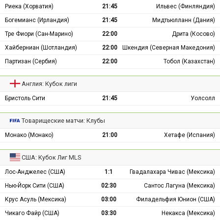
Риека (Хорватия)
21:45
Ильвес (Финляндия)
Богемианс (Ирландия)
21:45
Мидтьюлланн (Дания)
Тре Фиори (Сан-Марино)
22:00
Дрита (Косово)
Хайберниан (Шотландия)
22:00
Шкендия (Северная Македония)
Партизан (Сербия)
22:00
Тобол (Казахстан)
Англия: Кубок лиги
Бристоль Сити
21:45
Уолсолл
Товарищеские матчи: Клубы
Монако (Монако)
21:00
Хетафе (Испания)
США: Кубок Лиг MLS
Лос-Анджелес (США)
1:1
Гвадалахара Чивас (Мексика)
Нью-Йорк Сити (США)
02:30
Сантос Лагуна (Мексика)
Крус Асуль (Мексика)
03:00
Филадельфия Юнион (США)
Чикаго Файр (США)
03:30
Некакса (Мексика)