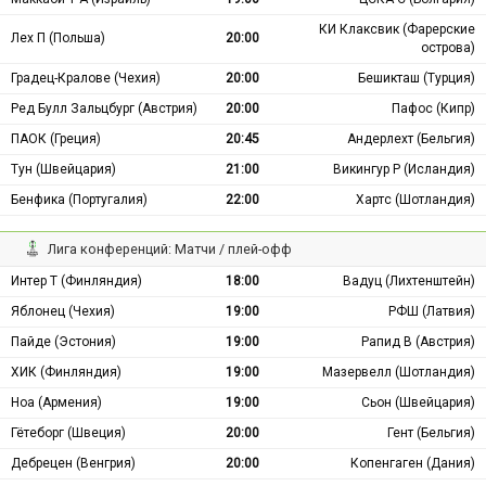
КИ Клаксвик (Фарерские
Лех П (Польша)
20:00
острова)
Градец-Кралове (Чехия)
20:00
Бешикташ (Турция)
Ред Булл Зальцбург (Австрия)
20:00
Пафос (Кипр)
ПАОК (Греция)
20:45
Андерлехт (Бельгия)
Тун (Швейцария)
21:00
Викингур Р (Исландия)
Бенфика (Португалия)
22:00
Хартс (Шотландия)
Лига конференций: Матчи / плей-офф
Интер Т (Финляндия)
18:00
Вадуц (Лихтенштейн)
Яблонец (Чехия)
19:00
РФШ (Латвия)
Пайде (Эстония)
19:00
Рапид В (Австрия)
ХИК (Финляндия)
19:00
Мазервелл (Шотландия)
Ноа (Армения)
19:00
Сьон (Швейцария)
Гётеборг (Швеция)
20:00
Гент (Бельгия)
Дебрецен (Венгрия)
20:00
Копенгаген (Дания)