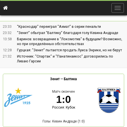
Togg
navig
23:33
"Краснодар" переиграл "Ахмат" в серии пенальти
23:32
"Зенит" обыграл "Балтику" благодаря голу Кевина Андраде
13:58
Баринов: возвращение в "Локомотив" в будущем? Возможно,
но при определённых обстоятельствах
12:28
Гурцкая: "Зенит" пытается продать Луиса Энрике, но не берут
21:32
Источник: "Спартак" и "Панатинаикос" договорились по
Ливаю Гарсии
Зенит
—
Балтика
Матч окончен
1
:
0
Россия: Кубок
Голы: Кевин Андраде (1:0)