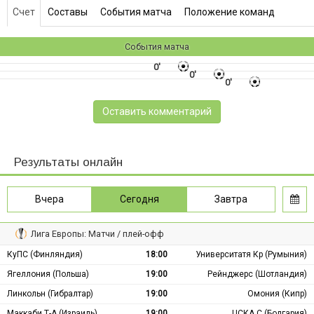
Счет
Составы
События матча
Положение команд
События матча
0'
0'
0'
Оставить комментарий
Результаты онлайн
Вчера
Сегодня
Завтра
Лига Европы: Матчи / плей-офф
КуПС (Финляндия)
18:00
Университатя Кр (Румыния)
Ягеллония (Польша)
19:00
Рейнджерс (Шотландия)
Линкольн (Гибралтар)
19:00
Омония (Кипр)
Маккаби Т-А (Израиль)
19:00
ЦСКА С (Болгария)