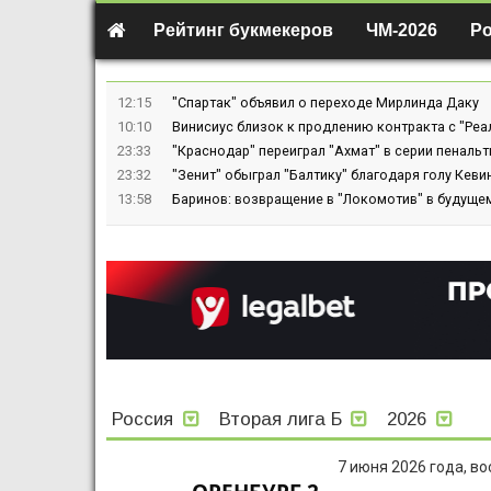
Рейтинг букмекеров
ЧМ-2026
Р
12:15
"Спартак" объявил о переходе Мирлинда Даку
10:10
Винисиус близок к продлению контракта с "Реа
23:33
"Краснодар" переиграл "Ахмат" в серии пенальт
23:32
"Зенит" обыграл "Балтику" благодаря голу Кев
13:58
Баринов: возвращение в "Локомотив" в будуще
Россия
Вторая лига Б
2026
7 июня 2026 года, в