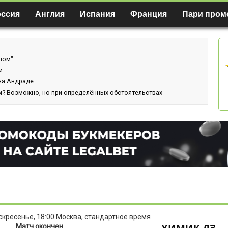
оссия
Англия
Испания
Франция
Пари пром
лом"
и
ина Андраде
м? Возможно, но при определённых обстоятельствах
оскресенье, 18:00 Москва, стандартное время
Матч окончен