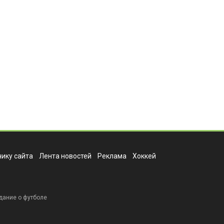
ику сайта
Лента новостей
Реклама
Хоккей
дание о футболе