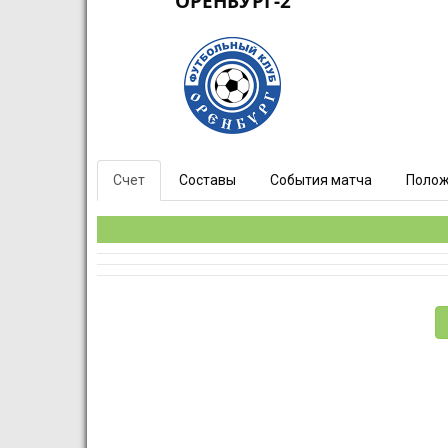
ОРЕНБУРГ-2
Счет
Составы
События матча
Полож