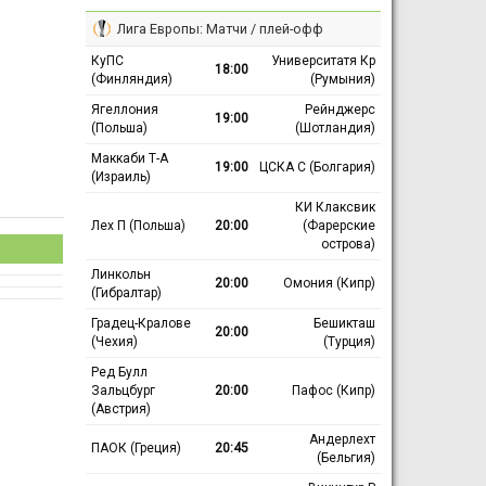
Лига Европы: Матчи / плей-офф
КуПС
Университатя Кр
18:00
(Финляндия)
(Румыния)
Ягеллония
Рейнджерс
19:00
(Польша)
(Шотландия)
Маккаби Т-А
19:00
ЦСКА С (Болгария)
(Израиль)
КИ Клаксвик
Лех П (Польша)
20:00
(Фарерские
острова)
Линкольн
20:00
Омония (Кипр)
(Гибралтар)
Градец-Кралове
Бешикташ
20:00
(Чехия)
(Турция)
Ред Булл
Зальцбург
20:00
Пафос (Кипр)
(Австрия)
Андерлехт
ПАОК (Греция)
20:45
(Бельгия)