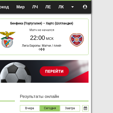
окод
Мир
ЛЧ
ЛЕ
ЛК
Бенфика (Португалия)
—
Хартс (Шотландия)
Матч не начался
22:00
Лига Европы: Матчи / плей-
офф
Результаты онлайн
Вчера
Сегодня
Завтра