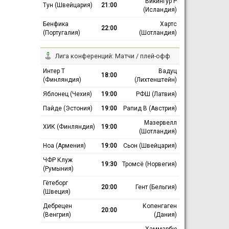
Викингур Р
Тун (Швейцария)
21:00
(Исландия)
Бенфика
Хартс
22:00
(Португалия)
(Шотландия)
Лига конференций: Матчи / плей-офф
Интер Т
Вадуц
18:00
(Финляндия)
(Лихтенштейн)
Яблонец (Чехия)
19:00
РФШ (Латвия)
Пайде (Эстония)
19:00
Рапид В (Австрия)
Мазервелл
ХИК (Финляндия)
19:00
(Шотландия)
Ноа (Армения)
19:00
Сьон (Швейцария)
ЧФР Клуж
19:30
Тромсё (Норвегия)
(Румыния)
Гётеборг
20:00
Гент (Бельгия)
(Швеция)
Дебрецен
Копенгаген
20:00
(Венгрия)
(Дания)
Хаммарбю