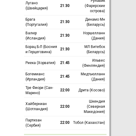
Рунавик
Лугано
21:30
(Фарерские
(Швейцария)
острова)
Брага
Динамо Мн
21:30
(Португалия)
(Беларусь)
Валюр
Норшелланн
21:30
(Исландия)
(Дания)
Борац Б-Л (Босния
МЛ Витебск
21:30
и Герцеговина)
(Беларусь)
Ильвес
Риека (Хорватия)
21:45
(Финляндия)
Богемианс
Мидтьюлланн
21:45
(Ирландия)
(Дания)
Тре Фиори (Сан-
22:00
Дрита (Косово)
Марино)
Шкендия
Хайберниан
22:00
(Северная
(Шотландия)
Македония)
Партизан
22:00
Тобол (Казахстан)
(Сербия)