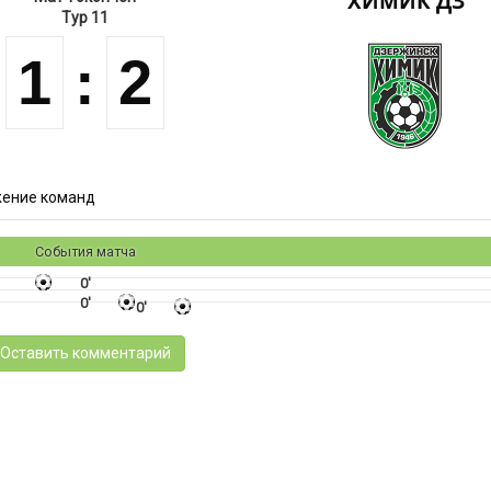
ХИМИК ДЗ
Тур 11
1
:
2
ение команд
События матча
0'
0'
0'
Оставить комментарий