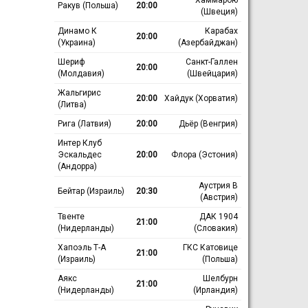
Ракув (Польша)
20:00
(Швеция)
Динамо К
Карабах
20:00
(Украина)
(Азербайджан)
Шериф
Санкт-Галлен
20:00
(Молдавия)
(Швейцария)
Жальгирис
20:00
Хайдук (Хорватия)
(Литва)
Рига (Латвия)
20:00
Дьёр (Венгрия)
Интер Клуб
Эскальдес
20:00
Флора (Эстония)
(Андорра)
Аустрия В
Бейтар (Израиль)
20:30
(Австрия)
Твенте
ДАК 1904
21:00
(Нидерланды)
(Словакия)
Хапоэль Т-А
ГКС Катовице
21:00
(Израиль)
(Польша)
Аякс
Шелбурн
21:00
(Нидерланды)
(Ирландия)