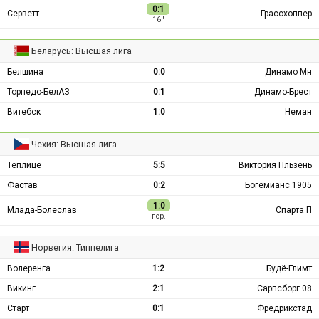
0:1
Серветт
Грассхоппер
16 ′
Беларусь: Высшая лига
Белшина
0:0
Динамо Мн
Торпедо-БелАЗ
0:1
Динамо-Брест
Витебск
1:0
Неман
Чехия: Высшая лига
Теплице
5:5
Виктория Пльзень
Фастав
0:2
Богемианс 1905
1:0
Млада-Болеслав
Спарта П
пер.
Норвегия: Типпелига
Волеренга
1:2
Будё-Глимт
Викинг
2:1
Сарпсборг 08
Старт
0:1
Фредрикстад