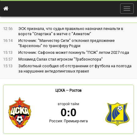
Togg
navig
12:56
ЭСК признала, что судья правильно назначил пенальти в
ворота "Спартака" в матче с "Ахматом"
16:14
Источник: "Манчестер Сити" отклонил предложение
"Барселоны" по трансферу Родри
15:13
Источник: Сафонов может покинуть "ПСЖ" летом 2027 года
15:57
Мохамед Салах стал игроком "Трабзонспора"
15:13
Заболотный сообщил об отстранении от футбола на полгода
за нарушение антидопинговых правил
ЦСКА
—
Ростов
второй тайм
0
:
0
Россия: Премьер-лига