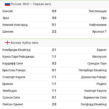
Россия: ФНЛ — Первая лига
Енисей
0:0
Текстильщик
Урал
3:0
Уфа
Нижний Новгород
5:1
Нефтехимик
Шинник
2:2
Арсенал Т
Англия: Кубок лиги
Кембридж Юнайтед
2:1
Барнет
Куинз Парк Рейнджерс
1:1
Миллуолл
Кардифф Сити
3:2
Суиндон Таун
Бристоль Роверс
0:1
Питерборо Юнайтед
Стокпорт Каунти
1:1
Донкастер Роверс
Бромли
1:1
Рединг
Уимблдон
1:1
Ньюпорт Каунти
Суонси Сити
0:1
Бирмингем Сити
Лейтон Ориент
2:0
Оксфорд Юнайтед