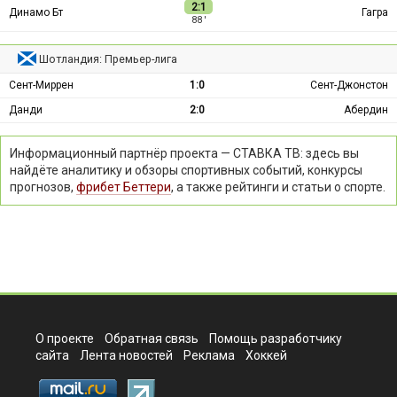
2:1
Динамо Бт
Гагра
88 ′
Шотландия: Премьер-лига
Сент-Миррен
1:0
Сент-Джонстон
Данди
2:0
Абердин
Информационный партнёр проекта — СТАВКА ТВ: здесь вы
найдёте аналитику и обзоры спортивных событий, конкурсы
прогнозов,
фрибет Беттери
, а также рейтинги и статьи о спорте.
О проекте
Обратная связь
Помощь разработчику
сайта
Лента новостей
Реклама
Хоккей