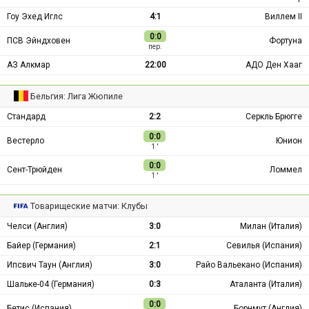
Гоу Эхед Иглс
4:1
Виллем II
0:0
ПСВ Эйндховен
Фортуна
пер.
АЗ Алкмар
22:00
АДО Ден Хааг
Бельгия: Лига Жюпиле
Стандард
2:2
Серкль Брюгге
0:0
Вестерло
Юнион
1 ′
0:0
Сент-Трюйден
Ломмел
1 ′
Товарищеские матчи: Клубы
Челси (Англия)
3:0
Милан (Италия)
Байер (Германия)
2:1
Севилья (Испания)
Ипсвич Таун (Англия)
3:0
Райо Вальекано (Испания)
Шальке-04 (Германия)
0:3
Аталанта (Италия)
0:0
Бетис (Испания)
Борнмут (Англия)