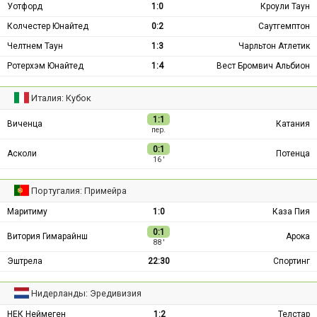
Уотфорд
1:0
Кроули Таун
Колчестер Юнайтед
0:2
Саутгемптон
Челтнем Таун
1:3
Чарльтон Атлетик
Ротерхэм Юнайтед
1:4
Вест Бромвич Альбион
Италия: Кубок
1:1
Виченца
Катания
пер.
0:1
Асколи
Потенца
16 ′
Португалия: Примейра
Маритиму
1:0
Каза Пия
0:1
Витория Гимарайнш
Арока
88 ′
Эштрела
22:30
Спортинг
Нидерланды: Эредивизия
НЕК Неймеген
1:2
Телстар