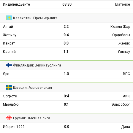
Индепендьенте
03:30
Платенсе
Казахстан: Премьер-лига
Алтай
2:2
Кызыл-Жар
Жетысу
0:4
Ордабасы
Кайрат
0:0
Женис
Каспий
1:1
Улытау
Финляндия: Вейккауслиига
Яро
1:3
ВПС
Швеция: Аллсвенскан
Эргрюте
3:4
АИК
Мьельбю
0:1
Эльфсборг
Грузия: Высшая лига
Иберия 1999
0:0
Дила