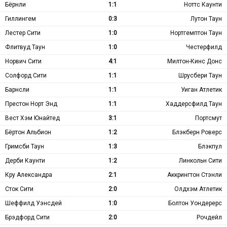
Бёрнли
1:1
Ноттс Каунти
Гиллингем
0:3
Лутон Таун
Лестер Сити
1:0
Нортгемптон Таун
Флитвуд Таун
1:0
Честерфилд
Норвич Сити
4:1
Милтон-Кинс Донс
Солфорд Сити
1:1
Шрусбери Таун
Барнсли
1:1
Уиган Атлетик
Престон Норт Энд
1:1
Хаддерсфилд Таун
Вест Хэм Юнайтед
3:1
Портсмут
Бёртон Альбион
1:2
Блэкберн Роверс
Гримсби Таун
1:3
Блэкпул
Дерби Каунти
1:2
Линкольн Сити
Кру Александра
2:1
Аккрингтон Стэнли
Сток Сити
2:0
Олдхэм Атлетик
Шеффилд Уэнсдей
1:0
Болтон Уондерерс
Брэдфорд Сити
2:0
Рочдейл