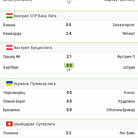
16 ′
Венгрия: ОТР Банк Лига
Вашаш
5:0
Залаэгерсег
Кишварда
2:4
Уйпешт
Австрия: Бундеслига
Грацер АК
2:1
Аустрия Л
0:0
Хартберг
Штурм
58 ′
Украина: Премьер-лига
Черноморец
0:0
Колос
Левый Берег
0:0
Кудровка
Буковина
0:0
Оболонь-Бровар
Швейцария: Суперлига
Лозанна
2:2
Янг Бойз