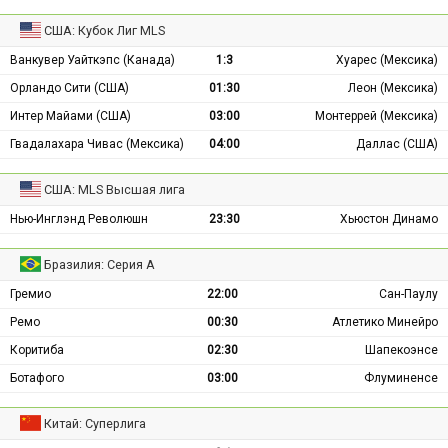
США: Кубок Лиг MLS
Ванкувер Уайткэпс (Канада)
1:3
Хуарес (Мексика)
Орландо Сити (США)
01:30
Леон (Мексика)
Интер Майами (США)
03:00
Монтеррей (Мексика)
Гвадалахара Чивас (Мексика)
04:00
Даллас (США)
США: MLS Высшая лига
Нью-Инглэнд Революшн
23:30
Хьюстон Динамо
Бразилия: Серия А
Гремио
22:00
Сан-Паулу
Ремо
00:30
Атлетико Минейро
Коритиба
02:30
Шапекоэнсе
Ботафого
03:00
Флуминенсе
Китай: Суперлига