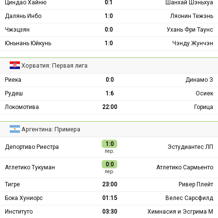
Циндао Хайню
0:1
Шанхай Шэньхуа
Далянь Инбо
1:0
Ляонин Тежэнь
Чжэцзян
0:0
Ухань Фри Таунс
Юньнань Юйкунь
1:0
Чэнду Жунчэн
Хорватия: Первая лига
Риека
0:0
Динамо З
Рудеш
1:6
Осиек
Локомотива
22:00
Горица
Аргентина: Примера
1:0
Депортиво Риестра
Эстудиантес ЛП
пер.
0:0
Атлетико Тукуман
Атлетико Сармьенто
пер.
Тигре
23:00
Ривер Плейт
Бока Хуниорс
01:15
Велес Сарсфилд
Институто
03:30
Химнасия и Эсгрима М