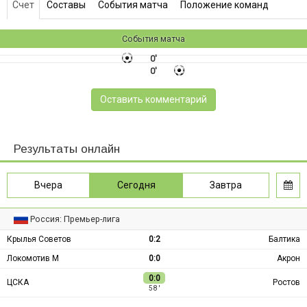
Счет
Составы
События матча
Положение команд
События матча
0'
0'
Оставить комментарий
Результаты онлайн
Вчера
Сегодня
Завтра
Россия: Премьер-лига
Крылья Советов
0:2
Балтика
Локомотив М
0:0
Акрон
0:0
ЦСКА
Ростов
58 ′