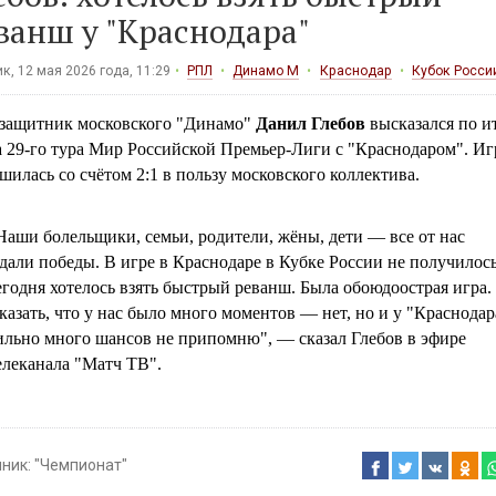
ванш у "Краснодара"
к, 12 мая 2026 года, 11:29
РПЛ
Динамо М
Краснодар
Кубок Росси
защитник московского "Динамо"
Данил Глебов
высказался по и
а 29-го тура Мир Российской Премьер-Лиги с "Краснодаром". Иг
шилась со счётом 2:1 в пользу московского коллектива.
Наши болельщики, семьи, родители, жёны, дети — все от нас
дали победы. В игре в Краснодаре в Кубке России не получилось
егодня хотелось взять быстрый реванш. Была обоюдоострая игра.
казать, что у нас было много моментов — нет, но и у "Краснодар
ильно много шансов не припомню", — сказал Глебов в эфире
елеканала "Матч ТВ".
чник:
"Чемпионат"