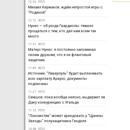
12:26
РПЛ
Михаил Кержаков: ждём непростой игры с
"Родиной"
12:12
АПЛ
Нунес — об уходе Гвардиолы: тяжело
прощаться с тем, кто дал нам всем так
много
11:57
АПЛ
Матеус Нунес: я постоянно напоминал
своим друзьям, что я не фланговый
защитник
11:43
АПЛ
Источник: "Ливерпуль" будет выплачивать
всю зарплату Араухо, документы
подписаны
11:27
РПЛ
Семшов: пока вообще неясно, выдержит ли
Даку конкуренцию с Угальде
11:13
РПЛ
"Локомотив" может арендовать у "Црвены
Звезды" полузащитника Генделя
10:58
РПЛ