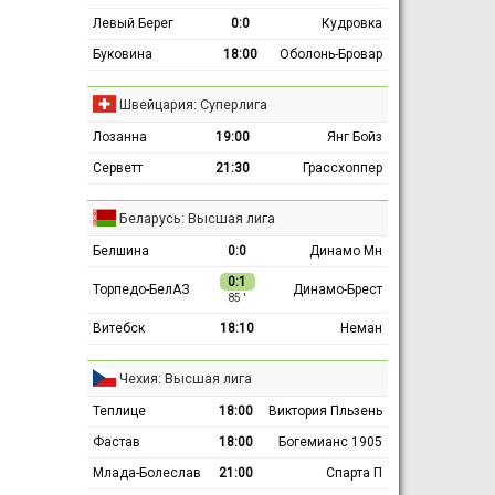
Левый Берег
0:0
Кудровка
Буковина
18:00
Оболонь-Бровар
Швейцария: Суперлига
Лозанна
19:00
Янг Бойз
Серветт
21:30
Грассхоппер
Беларусь: Высшая лига
Белшина
0:0
Динамо Мн
0:1
Торпедо-БелАЗ
Динамо-Брест
85 ′
Витебск
18:10
Неман
Чехия: Высшая лига
Теплице
18:00
Виктория Пльзень
Фастав
18:00
Богемианс 1905
Млада-Болеслав
21:00
Спарта П