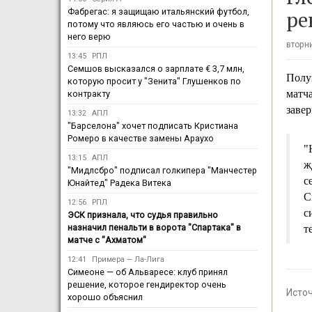
ре
Фабрегас: я защищаю итальянский футбол,
потому что являюсь его частью и очень в
него верю
вторни
13:45
РПЛ
Семшов высказался о зарплате € 3,7 млн,
Полу
которую просит у "Зенита" Глушенков по
матч
контракту
завер
13:32
АПЛ
"Барселона" хочет подписать Кристиана
Ромеро в качестве замены Араухо
"
13:15
АПЛ
ж
"Мидлсбро" подписал голкипера "Манчестер
с
Юнайтед" Радека Витека
С
12:56
РПЛ
с
ЭСК признала, что судья правильно
назначил пенальти в ворота "Спартака" в
т
матче с "Ахматом"
12:41
Примера — Ла-Лига
Симеоне — об Альваресе: клуб принял
решение, которое гендиректор очень
Исто
хорошо объяснил