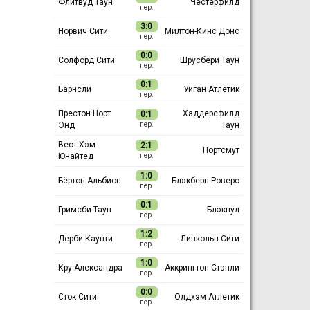
Флитвуд Таун
Честерфилд
пер.
3:0
Норвич Сити
Милтон-Кинс Донс
пер.
0:0
Солфорд Сити
Шрусбери Таун
пер.
0:1
Барнсли
Уиган Атлетик
пер.
Престон Норт
Хаддерсфилд
0:1
Энд
Таун
пер.
Вест Хэм
2:1
Портсмут
Юнайтед
пер.
1:0
Бёртон Альбион
Блэкберн Роверс
пер.
0:1
Гримсби Таун
Блэкпул
пер.
1:2
Дерби Каунти
Линкольн Сити
пер.
1:0
Кру Александра
Аккрингтон Стэнли
пер.
0:0
Сток Сити
Олдхэм Атлетик
пер.