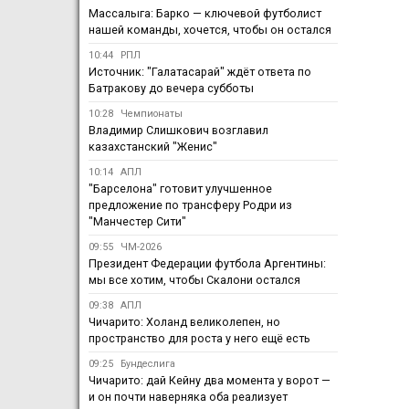
Массалыга: Барко — ключевой футболист
нашей команды, хочется, чтобы он остался
10:44
РПЛ
Источник: "Галатасарай" ждёт ответа по
Батракову до вечера субботы
10:28
Чемпионаты
Владимир Слишкович возглавил
казахстанский "Женис"
10:14
АПЛ
"Барселона" готовит улучшенное
предложение по трансферу Родри из
"Манчестер Сити"
09:55
ЧМ-2026
Президент Федерации футбола Аргентины:
мы все хотим, чтобы Скалони остался
09:38
АПЛ
Чичарито: Холанд великолепен, но
пространство для роста у него ещё есть
09:25
Бундеслига
Чичарито: дай Кейну два момента у ворот —
и он почти наверняка оба реализует