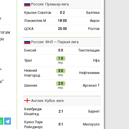
Россия: Премьер-лига
Крылья Советов
0:2
Балтика
и
Локомотив М
18:00
Акрон
ЦСКА
20:30
Ростов
тогам
ра
Россия: ФНЛ — Первая лига
Енисей
0:0
Текстильщик
1:0
Урал
Уфа
пер.
,
Нижний
3:0
Нефтехимик
Новгород
пер.
а"
2:0
Шинник
Арсенал Т
пер.
Англия: Кубок лиги
Кембридж
2:1
Барнет
Юнайтед
Куинз Парк
0:1
Миллуолл
Рейнджерс