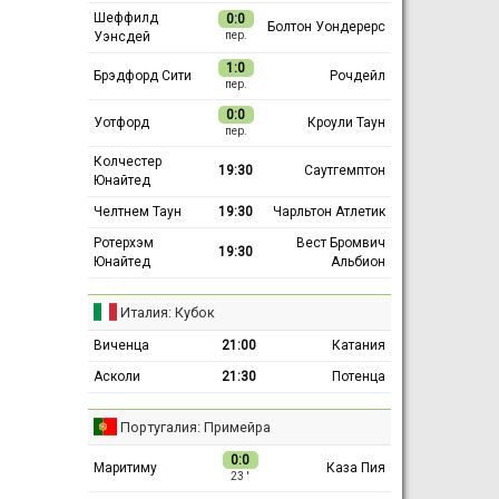
Шеффилд
0:0
Болтон Уондерерс
Уэнсдей
пер.
1:0
Брэдфорд Сити
Рочдейл
пер.
0:0
Уотфорд
Кроули Таун
пер.
Колчестер
19:30
Саутгемптон
Юнайтед
Челтнем Таун
19:30
Чарльтон Атлетик
Ротерхэм
Вест Бромвич
19:30
Юнайтед
Альбион
Италия: Кубок
Виченца
21:00
Катания
Асколи
21:30
Потенца
Португалия: Примейра
0:0
Маритиму
Каза Пия
23 ′