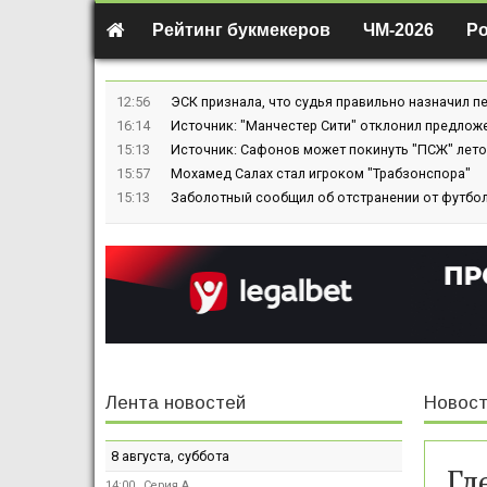
Рейтинг букмекеров
ЧМ-2026
Р
12:56
ЭСК признала, что судья правильно назначил пе
16:14
Источник: "Манчестер Сити" отклонил предлож
15:13
Источник: Сафонов может покинуть "ПСЖ" лето
15:57
Мохамед Салах стал игроком "Трабзонспора"
15:13
Заболотный сообщил об отстранении от футбол
Лента новостей
Новост
8 августа, суббота
Гл
14:00
Серия А