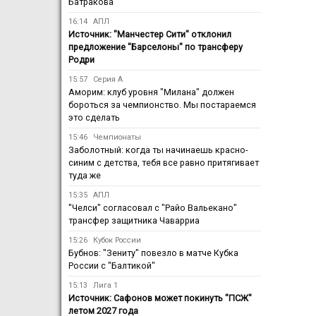
Батракова
16:14
АПЛ
Источник: "Манчестер Сити" отклонил
предложение "Барселоны" по трансферу
Родри
15:57
Серия А
Аморим: клуб уровня "Милана" должен
бороться за чемпионство. Мы постараемся
это сделать
15:46
Чемпионаты
Заболотный: когда ты начинаешь красно-
синим с детства, тебя все равно притягивает
туда же
15:35
АПЛ
"Челси" согласовал с "Райо Вальекано"
трансфер защитника Чаварриа
15:26
Кубок России
Бубнов: "Зениту" повезло в матче Кубка
России с "Балтикой"
15:13
Лига 1
Источник: Сафонов может покинуть "ПСЖ"
летом 2027 года