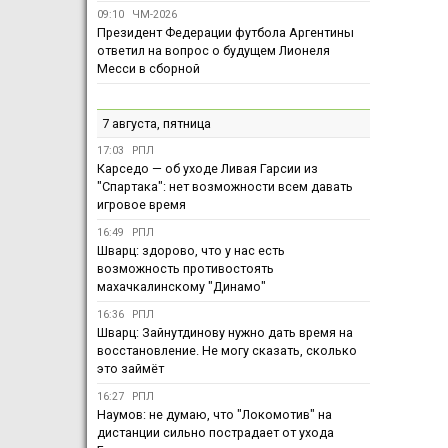
09:10
ЧМ-2026
Президент Федерации футбола Аргентины
ответил на вопрос о будущем Лионеля
Месси в сборной
7 августа, пятница
17:03
РПЛ
Карседо — об уходе Ливая Гарсии из
"Спартака": нет возможности всем давать
игровое время
16:49
РПЛ
Шварц: здорово, что у нас есть
возможность противостоять
махачкалинскому "Динамо"
16:36
РПЛ
Шварц: Зайнутдинову нужно дать время на
восстановление. Не могу сказать, сколько
это займёт
16:27
РПЛ
Наумов: не думаю, что "Локомотив" на
дистанции сильно пострадает от ухода