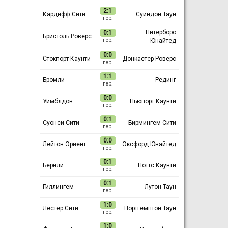
2:1
Кардифф Сити
Суиндон Таун
пер.
Питерборо
0:1
Бристоль Роверс
Юнайтед
пер.
0:0
Стокпорт Каунти
Донкастер Роверс
пер.
1:1
Бромли
Рединг
пер.
0:0
Уимблдон
Ньюпорт Каунти
пер.
0:1
Суонси Сити
Бирмингем Сити
пер.
0:0
Лейтон Ориент
Оксфорд Юнайтед
пер.
0:1
Бёрнли
Ноттс Каунти
пер.
0:1
Гиллингем
Лутон Таун
пер.
1:0
Лестер Сити
Нортгемптон Таун
пер.
1:0