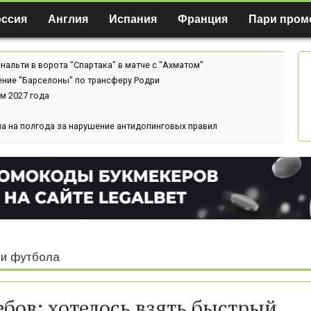
оссия
Англия
Испания
Франция
Пари пром
нальти в ворота "Спартака" в матче с "Ахматом"
ение "Барселоны" по трансферу Родри
м 2027 года
а на полгода за нарушение антидопинговых правил
и футбола
ебов: хотелось взять быстрый