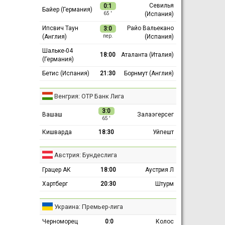
Севилья
0:1
Байер (Германия)
(Испания)
65 ′
Ипсвич Таун
Райо Вальекано
3:0
(Англия)
(Испания)
пер.
Шальке-04
18:00
Аталанта (Италия)
(Германия)
Бетис (Испания)
21:30
Борнмут (Англия)
Венгрия: ОТР Банк Лига
3:0
Вашаш
Залаэгерсег
65 ′
Кишварда
18:30
Уйпешт
Австрия: Бундеслига
Грацер АК
18:00
Аустрия Л
Хартберг
20:30
Штурм
Украина: Премьер-лига
Черноморец
0:0
Колос