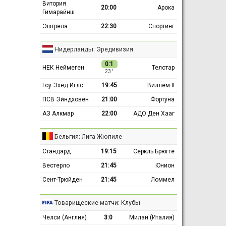
Витория
20:00
Арока
Гимарайнш
Эштрела
22:30
Спортинг
Нидерланды: Эредивизия
0:1
НЕК Неймеген
Телстар
23 ′
Гоу Эхед Иглс
19:45
Виллем II
ПСВ Эйндховен
21:00
Фортуна
АЗ Алкмар
22:00
АДО Ден Хааг
Бельгия: Лига Жюпиле
Стандард
19:15
Серкль Брюгге
Вестерло
21:45
Юнион
Сент-Трюйден
21:45
Ломмел
Товарищеские матчи: Клубы
Челси (Англия)
3:0
Милан (Италия)