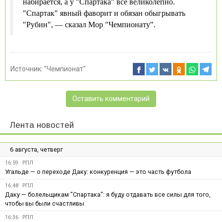
набирается, а у "Спартака" всё великолепно.
"Спартак" явный фаворит и обязан обыгрывать
"Рубин", — сказал Мор "Чемпионату".
Источник:
"Чемпионат"
Оставить комментарий
Лента новостей
6 августа, четверг
16:59
РПЛ
Угальде — о переходе Даку: конкуренция — это часть футбола
16:48
РПЛ
Даку — болельщикам "Спартака": я буду отдавать все силы для того,
чтобы вы были счастливы
16:36
РПЛ