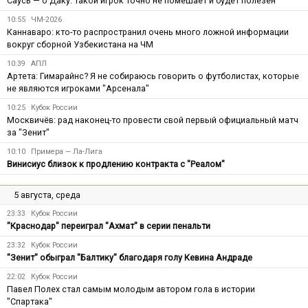
Саусь — о Даку: такой игрок точно не помешает и будет полезен
10:55
ЧМ-2026
Каннаваро: кто-то распространил очень много ложной информации
вокруг сборной Узбекистана на ЧМ
10:39
АПЛ
Артета: Гимарайнс? Я не собираюсь говорить о футболистах, которые
не являются игроками "Арсенала"
10:25
Кубок России
Москвичёв: рад наконец-то провести свой первый официальный матч
за "Зенит"
10:10
Примера — Ла-Лига
Винисиус близок к продлению контракта с "Реалом"
5 августа, среда
23:33
Кубок России
"Краснодар" переиграл "Ахмат" в серии пенальти
23:32
Кубок России
"Зенит" обыграл "Балтику" благодаря голу Кевина Андраде
22:02
Кубок России
Павел Полех стал самым молодым автором гола в истории
"Спартака"