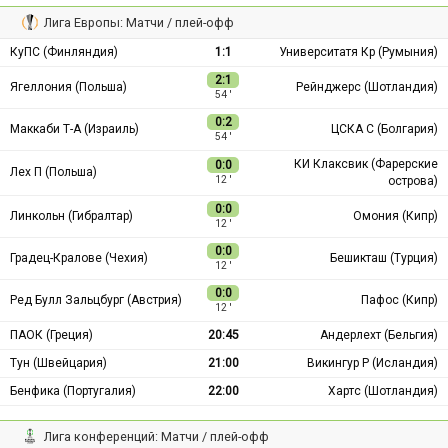
Лига Европы: Матчи / плей-офф
КуПС (Финляндия)
1:1
Университатя Кр (Румыния)
2:1
Ягеллония (Польша)
Рейнджерс (Шотландия)
54 ′
0:2
Маккаби Т-А (Израиль)
ЦСКА С (Болгария)
54 ′
КИ Клаксвик (Фарерские
0:0
Лех П (Польша)
острова)
12 ′
0:0
Линкольн (Гибралтар)
Омония (Кипр)
12 ′
0:0
Градец-Кралове (Чехия)
Бешикташ (Турция)
12 ′
0:0
Ред Булл Зальцбург (Австрия)
Пафос (Кипр)
12 ′
ПАОК (Греция)
20:45
Андерлехт (Бельгия)
Тун (Швейцария)
21:00
Викингур Р (Исландия)
Бенфика (Португалия)
22:00
Хартс (Шотландия)
Лига конференций: Матчи / плей-офф