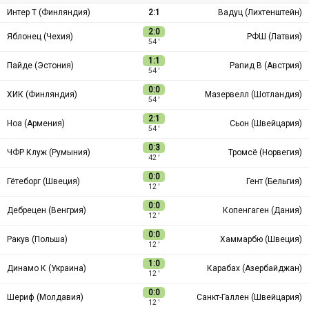
Интер Т (Финляндия)
2:1
Вадуц (Лихтенштейн)
2:0
Яблонец (Чехия)
РФШ (Латвия)
54 ′
1:1
Пайде (Эстония)
Рапид В (Австрия)
54 ′
0:0
ХИК (Финляндия)
Мазервелл (Шотландия)
54 ′
2:1
Ноа (Армения)
Сьон (Швейцария)
54 ′
0:3
ЧФР Клуж (Румыния)
Тромсё (Норвегия)
42 ′
0:0
Гётеборг (Швеция)
Гент (Бельгия)
12 ′
0:0
Дебрецен (Венгрия)
Копенгаген (Дания)
12 ′
0:0
Ракув (Польша)
Хаммарбю (Швеция)
12 ′
1:0
Динамо К (Украина)
Карабах (Азербайджан)
12 ′
0:0
Шериф (Молдавия)
Санкт-Галлен (Швейцария)
12 ′