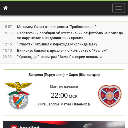
Togg
navig
15:57
Мохамед Салах стал игроком "Трабзонспора"
15:13
Заболотный сообщил об отстранении от футбола на полгода
за нарушение антидопинговых правил
12:15
"Спартак" объявил о переходе Мирлинда Даку
10:10
Винисиус близок к продлению контракта с "Реалом"
23:33
"Краснодар" переиграл "Ахмат" в серии пенальти
Бенфика (Португалия)
—
Хартс (Шотландия)
Матч не начался
22:00
Лига Европы: Матчи / плей-офф