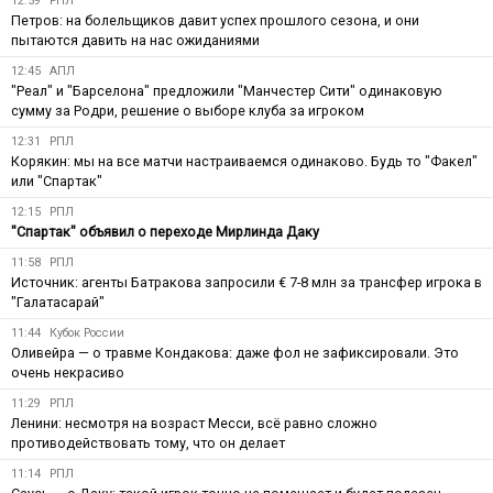
12:59
РПЛ
Петров: на болельщиков давит успех прошлого сезона, и они
пытаются давить на нас ожиданиями
12:45
АПЛ
"Реал" и "Барселона" предложили "Манчестер Сити" одинаковую
сумму за Родри, решение о выборе клуба за игроком
12:31
РПЛ
Корякин: мы на все матчи настраиваемся одинаково. Будь то "Факел"
или "Спартак"
12:15
РПЛ
"Спартак" объявил о переходе Мирлинда Даку
11:58
РПЛ
Источник: агенты Батракова запросили € 7-8 млн за трансфер игрока в
"Галатасарай"
11:44
Кубок России
Оливейра — о травме Кондакова: даже фол не зафиксировали. Это
очень некрасиво
11:29
РПЛ
Ленини: несмотря на возраст Месси, всё равно сложно
противодействовать тому, что он делает
11:14
РПЛ