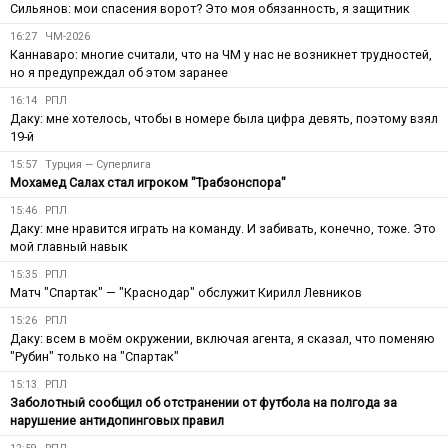
Сильянов: мои спасения ворот? Это моя обязанность, я защитник
16:27
ЧМ-2026
Каннаваро: многие считали, что на ЧМ у нас не возникнет трудностей,
но я предупреждал об этом заранее
16:14
РПЛ
Даку: мне хотелось, чтобы в номере была цифра девять, поэтому взял
19-й
15:57
Турция — Суперлига
Мохамед Салах стал игроком "Трабзонспора"
15:46
РПЛ
Даку: мне нравится играть на команду. И забивать, конечно, тоже. Это
мой главный навык
15:35
РПЛ
Матч "Спартак" — "Краснодар" обслужит Кирилл Левников
15:26
РПЛ
Даку: всем в моём окружении, включая агента, я сказал, что поменяю
"Рубин" только на "Спартак"
15:13
РПЛ
Заболотный сообщил об отстранении от футбола на полгода за
нарушение антидопинговых правил