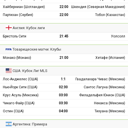
Хайберниан (Шотландия)
22:00
Шкендия (Северная Македония)
Партизан (Сербия)
22:00
Тобол (Казахстан)
Англия: Кубок лиги
Бристоль Сити
21:45
Уолсолл
Товарищеские матчи: Клубы
Монако (Монако)
21:00
Хетафе (Испания)
США: Кубок Лиг MLS
Лос-Анджелес (США)
1:1
Гвадалахара Чивас (Мексика)
Нью-Йорк Сити (США)
02:30
Сантос Лагуна (Мексика)
Крус Асуль (Мексика)
03:00
Филадельфия Юнион (США)
Чикаго Файр (США)
03:30
Некакса (Мексика)
Остин (США)
04:00
Тихуана (Мексика)
Аргентина: Примера