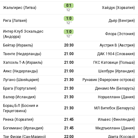
0:1
Жальгирис (Литва)
Хайдук (Хорватия)
12 ′
1:0
Рига (Латвия)
Дьёр (Венгрия)
12 ′
Интер Клуб Эскальдес
1:0
Флора (Эстония)
(Андорра)
12 ′
Бейтар (Израиль)
20:30
Аустрия В (Австрия)
Твенте (Нидерланды)
21:00
ДАК 1904 (Словакия)
Хапоэль Т-А (Израиль)
21:00
ГКС Катовице (Польша)
Аякс (Нидерланды)
21:00
Шелбурн (Ирландия)
Лугано (Швейцария)
21:30
Рунавик (Фарерские острова)
Брага (Португалия)
21:30
Динамо Мн (Беларусь)
Валюр (Исландия)
21:30
Норшелланн (Дания)
Борац Б-Л (Босния и
21:30
МЛ Витебск (Беларусь)
Герцеговина)
Риека (Хорватия)
21:45
Ильвес (Финляндия)
Богемианс (Ирландия)
21:45
Мидтьюлланн (Дания)
Тре Фиори (Сан-Марино)
22:00
Дрита (Косово)