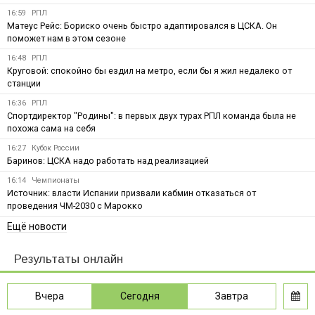
16:59
РПЛ
Матеус Рейс: Бориско очень быстро адаптировался в ЦСКА. Он
поможет нам в этом сезоне
16:48
РПЛ
Круговой: спокойно бы ездил на метро, если бы я жил недалеко от
станции
16:36
РПЛ
Спортдиректор "Родины": в первых двух турах РПЛ команда была не
похожа сама на себя
16:27
Кубок России
Баринов: ЦСКА надо работать над реализацией
16:14
Чемпионаты
Источник: власти Испании призвали кабмин отказаться от
проведения ЧМ-2030 с Марокко
Ещё новости
Результаты онлайн
Вчера
Сегодня
Завтра