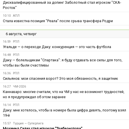
Дисквалифицированный за допинг Заболотный стал игроком "СКА-
Ростов"
10:10
АПЛ
Стала известна позиция "Реала" после срыва трансфера Родри
6 августа, четверг
16:59
РПЛ
Угальде — о переходе Даку: конкуренция — это часть футбола
16:48
РПЛ
Даку — болельщикам "Спартака": я буду отдавать все силы для того,
чтобы вы были счастливы
16:36
РПЛ
Сильянов: мои спасения ворот? Это моя обязанность, я защитник
16:27
ЧМ-2026
Каннаваро: многие считали, что на ЧМ у нас не возникнет трудностей,
но я предупреждал об этом заранее
16:14
РПЛ
Даку: мне хотелось, чтобы в номере была цифра девять, поэтому взял
19-й
15:57
Турция — Суперлига
Мохамед Салах стал игроком "Трабзонспора"