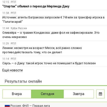
12:15
РПЛ
"Спартак" объявил о переходе Мирлинда Даку
11:58
РПЛ
Источник: агенты Батракова запросили € 7-8 млн за трансфер игрока в
"Галатасарай"
11:44
Кубок России
Оливейра — о травме Кондакова: даже фол не зафиксировали. Это
очень некрасиво
11:29
РПЛ
Ленини: несмотря на возраст Месси, всё равно сложно
противодействовать тому, что он делает
11:14
РПЛ
Саусь — о Даку: такой игрок точно не помешает и будет полезен
Ещё новости
Результаты онлайн
Вчера
Сегодня
Завтра
Россия: ФНЛ — Первая лига