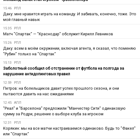
15:46
РПЛ
Даку: мне нравится играть на команду. И забивать, конечно, тоже. Это
мой главный навык
15:35
РПЛ
Матч "Спартак" — "Краснодар" обслужит Кирилл Левников
15:26
РПЛ
Даку: всем в моём окружении, включая агента, я сказал, что поменяю
"Рубин" только на "Спартак"
15:13
РПЛ
Заболотный сообщил об отстранении от футбола на полгода за
нарушение антидопинговых правил
12:59
РПЛ
Петров: на болельщиков давит успех прошлого сезона, и они
пытаются давить на нас ожиданиями
12:45
АПЛ
"Реал" и "Барселона" предложили "Манчестер Сити" одинаковую
сумму за Родри, решение о выборе клуба за игроком
12:31
РПЛ
Корякин: мы на все матчи настраиваемся одинаково. Будь то "Факел"
или "Спартак"