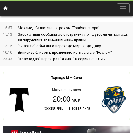
Togg
navig
15:57
Мохамед Салах стал игроком "Трабзонспора"
15:13
Заболотный сообщил об отстранении от футбола на полгода
за нарушение антидопинговых правил
12:15
"Спартак" объявил о переходе Мирлинда Даку
10:10
Винисиус близок к продлению контракта с "Реалом"
23:33
"Краснодар" переиграл "Ахмат" в серии пенальти
Торпедо М
—
Сочи
Матч не начался
20:00
Россия: ФНЛ — Первая лига