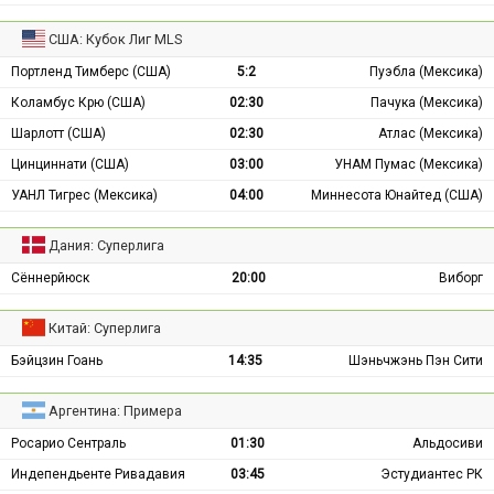
США: Кубок Лиг MLS
Портленд Тимберс (США)
5:2
Пуэбла (Мексика)
Коламбус Крю (США)
02:30
Пачука (Мексика)
Шарлотт (США)
02:30
Атлас (Мексика)
Цинциннати (США)
03:00
УНАМ Пумас (Мексика)
УАНЛ Тигрес (Мексика)
04:00
Миннесота Юнайтед (США)
Дания: Суперлига
Сённерйюск
20:00
Виборг
Китай: Суперлига
Бэйцзин Гоань
14:35
Шэньчжэнь Пэн Сити
Аргентина: Примера
Росарио Сентраль
01:30
Альдосиви
Индепендьенте Ривадавия
03:45
Эстудиантес РК