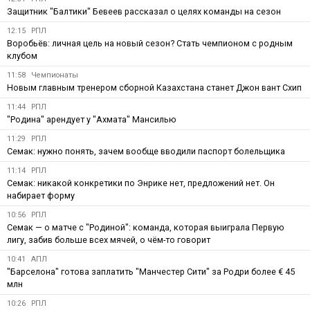
Защитник "Балтики" Бевеев рассказал о целях команды на сезон
12:15
РПЛ
Воробьёв: личная цель на новый сезон? Стать чемпионом с родным
клубом
11:58
Чемпионаты
Новым главным тренером сборной Казахстана станет Джон вант Схип
11:44
РПЛ
"Родина" арендует у "Ахмата" Мансилью
11:29
РПЛ
Семак: нужно понять, зачем вообще вводили паспорт болельщика
11:14
РПЛ
Семак: никакой конкретики по Энрике нет, предложений нет. Он
набирает форму
10:56
РПЛ
Семак — о матче с "Родиной": команда, которая выиграла Первую
лигу, забив больше всех мячей, о чём-то говорит
10:41
АПЛ
"Барселона" готова заплатить "Манчестер Сити" за Родри более € 45
млн
10:26
РПЛ