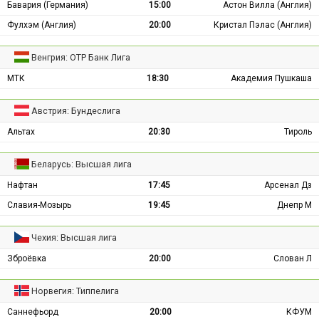
Бавария (Германия)
15:00
Астон Вилла (Англия)
Фулхэм (Англия)
20:00
Кристал Пэлас (Англия)
Венгрия: ОТР Банк Лига
МТК
18:30
Академия Пушкаша
Австрия: Бундеслига
Альтах
20:30
Тироль
Беларусь: Высшая лига
Нафтан
17:45
Арсенал Дз
Славия-Мозырь
19:45
Днепр М
Чехия: Высшая лига
Зброёвка
20:00
Слован Л
Норвегия: Типпелига
Саннефьорд
20:00
КФУМ