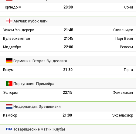
Торпедо М
20:00
Сочи
Англия: Кубок лиги
Уиком Уондерерс
21:45
Стивенидж
Вулверхэмптон
21:45
Порт Вейл
Мидлсбро
22:00
Рексем
Германия: Вторая бундеслига
Бохум
21:30
Герта
Португалия: Примейра
Эшторил
22:15
Фамаликан
Нидерланды: Эредивизия
Камбюр
21:00
Эксельсиор
Товарищеские матчи: Клубы