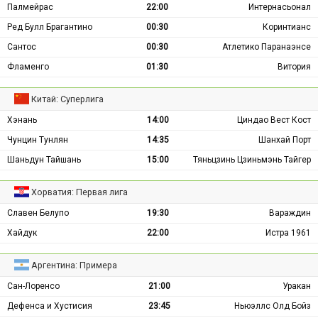
Палмейрас
22:00
Интернасьонал
Ред Булл Брагантино
00:30
Коринтианс
Сантос
00:30
Атлетико Паранаэнсе
Фламенго
01:30
Витория
Китай: Суперлига
Хэнань
14:00
Циндао Вест Кост
Чунцин Тунлян
14:35
Шанхай Порт
Шаньдун Тайшань
15:00
Тяньцзинь Цзиньмэнь Тайгер
Хорватия: Первая лига
Славен Белупо
19:30
Вараждин
Хайдук
22:00
Истра 1961
Аргентина: Примера
Сан-Лоренсо
21:00
Уракан
Дефенса и Хустисия
23:45
Ньюэллс Олд Бойз