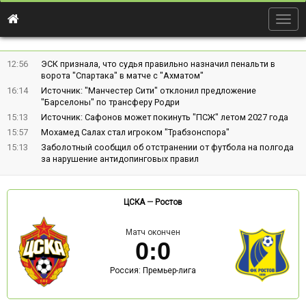
Togg
navig
12:56
ЭСК признала, что судья правильно назначил пенальти в
ворота "Спартака" в матче с "Ахматом"
16:14
Источник: "Манчестер Сити" отклонил предложение
"Барселоны" по трансферу Родри
15:13
Источник: Сафонов может покинуть "ПСЖ" летом 2027 года
15:57
Мохамед Салах стал игроком "Трабзонспора"
15:13
Заболотный сообщил об отстранении от футбола на полгода
за нарушение антидопинговых правил
ЦСКА
—
Ростов
Матч окончен
0
:
0
Россия: Премьер-лига