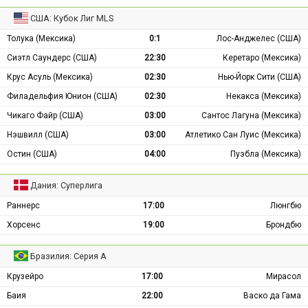
США: Кубок Лиг MLS
Толука (Мексика)
0:1
Лос-Анджелес (США)
Сиэтл Саундерс (США)
22:30
Керетаро (Мексика)
Крус Асуль (Мексика)
02:30
Нью-Йорк Сити (США)
Филадельфия Юнион (США)
02:30
Некакса (Мексика)
Чикаго Файр (США)
03:00
Сантос Лагуна (Мексика)
Нэшвилл (США)
03:00
Атлетико Сан Луис (Мексика)
Остин (США)
04:00
Пуэбла (Мексика)
Дания: Суперлига
Раннерс
17:00
Люнгбю
Хорсенс
19:00
Брондбю
Бразилия: Серия А
Крузейро
17:00
Мирасол
Баия
22:00
Васко да Гама