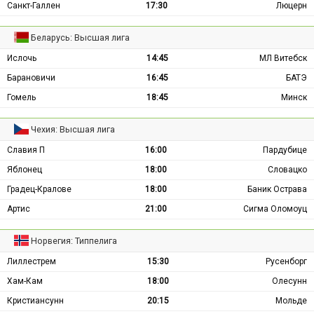
Санкт-Галлен
17:30
Люцерн
Беларусь: Высшая лига
Ислочь
14:45
МЛ Витебск
Барановичи
16:45
БАТЭ
Гомель
18:45
Минск
Чехия: Высшая лига
Славия П
16:00
Пардубице
Яблонец
18:00
Словацко
Градец-Кралове
18:00
Баник Острава
Артис
21:00
Сигма Оломоуц
Норвегия: Типпелига
Лиллестрем
15:30
Русенборг
Хам-Кам
18:00
Олесунн
Кристиансунн
20:15
Мольде