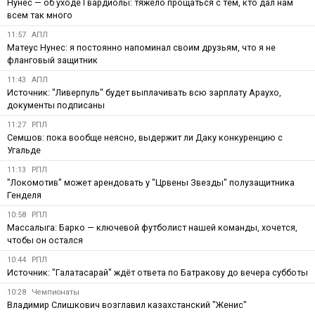
Нунес — об уходе Гвардиолы: тяжело прощаться с тем, кто дал нам
всем так много
11:57
АПЛ
Матеус Нунес: я постоянно напоминал своим друзьям, что я не
фланговый защитник
11:43
АПЛ
Источник: "Ливерпуль" будет выплачивать всю зарплату Араухо,
документы подписаны
11:27
РПЛ
Семшов: пока вообще неясно, выдержит ли Даку конкуренцию с
Угальде
11:13
РПЛ
"Локомотив" может арендовать у "Црвены Звезды" полузащитника
Генделя
10:58
РПЛ
Массалыга: Барко — ключевой футболист нашей команды, хочется,
чтобы он остался
10:44
РПЛ
Источник: "Галатасарай" ждёт ответа по Батракову до вечера субботы
10:28
Чемпионаты
Владимир Слишкович возглавил казахстанский "Женис"