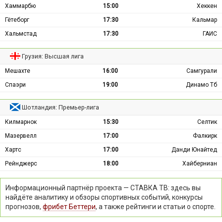
Хаммарбю
15:00
Хеккен
Гётеборг
17:30
Кальмар
Хальмстад
17:30
ГАИС
Грузия: Высшая лига
Мешахте
16:00
Самгурали
Спаэри
19:00
Динамо Тб
Шотландия: Премьер-лига
Килмарнок
15:30
Селтик
Мазервелл
17:00
Фалкирк
Хартс
17:00
Данди Юнайтед
Рейнджерс
18:00
Хайберниан
Информационный партнёр проекта — СТАВКА ТВ: здесь вы
найдёте аналитику и обзоры спортивных событий, конкурсы
прогнозов,
фрибет Беттери
, а также рейтинги и статьи о спорте.