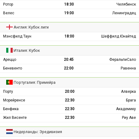
Ротор
18:30
Челябинск
Велес
19:00
Ленинградец
Англия: Кубок лиги
Мэнсфилд Таун
18:00
Шеффилд Юнайтед
Италия: Кубок
Ареццо
20:45
ФеральпиСало
Беневенто
22:00
Равенна
Португалия: Примейра
Порту
20:00
Алверка
Морейренсе
22:30
Брага
Бенфика
22:30
Академику
Жил Висенте
22:30
Риу Аве
Нидерланды: Эредивизия