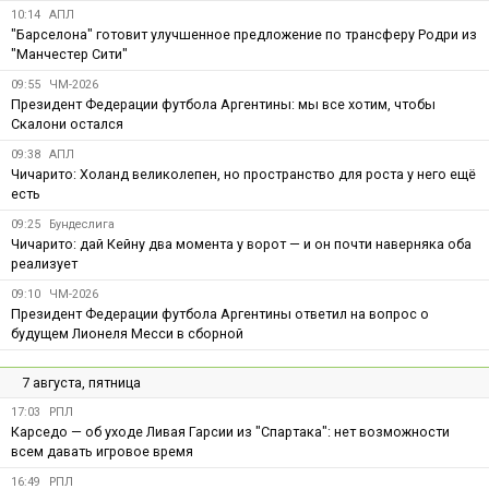
10:14
АПЛ
"Барселона" готовит улучшенное предложение по трансферу Родри из
"Манчестер Сити"
09:55
ЧМ-2026
Президент Федерации футбола Аргентины: мы все хотим, чтобы
Скалони остался
09:38
АПЛ
Чичарито: Холанд великолепен, но пространство для роста у него ещё
есть
09:25
Бундеслига
Чичарито: дай Кейну два момента у ворот — и он почти наверняка оба
реализует
09:10
ЧМ-2026
Президент Федерации футбола Аргентины ответил на вопрос о
будущем Лионеля Месси в сборной
7 августа, пятница
17:03
РПЛ
Карседо — об уходе Ливая Гарсии из "Спартака": нет возможности
всем давать игровое время
16:49
РПЛ