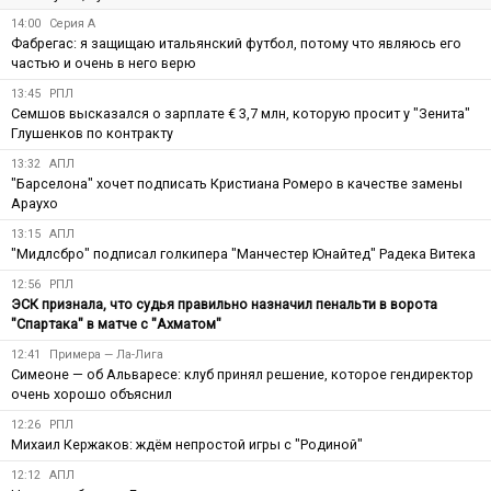
14:00
Серия А
Фабрегас: я защищаю итальянский футбол, потому что являюсь его
частью и очень в него верю
13:45
РПЛ
Семшов высказался о зарплате € 3,7 млн, которую просит у "Зенита"
Глушенков по контракту
13:32
АПЛ
"Барселона" хочет подписать Кристиана Ромеро в качестве замены
Араухо
13:15
АПЛ
"Мидлсбро" подписал голкипера "Манчестер Юнайтед" Радека Витека
12:56
РПЛ
ЭСК признала, что судья правильно назначил пенальти в ворота
"Спартака" в матче с "Ахматом"
12:41
Примера — Ла-Лига
Симеоне — об Альваресе: клуб принял решение, которое гендиректор
очень хорошо объяснил
12:26
РПЛ
Михаил Кержаков: ждём непростой игры с "Родиной"
12:12
АПЛ