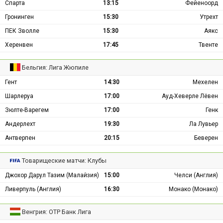
Спарта
13:15
Фейеноорд
Гронинген
15:30
Утрехт
ПЕК Зволле
15:30
Аякс
Херенвен
17:45
Твенте
Бельгия: Лига Жюпиле
Гент
14:30
Мехелен
Шарлеруа
17:00
Ауд-Хеверле Лёвен
Зюлте-Варегем
17:00
Генк
Андерлехт
19:30
Ла Лувьер
Антверпен
20:15
Беверен
Товарищеские матчи: Клубы
Джохор Дарул Тазим (Малайзия)
15:00
Челси (Англия)
Ливерпуль (Англия)
16:30
Монако (Монако)
Венгрия: ОТР Банк Лига