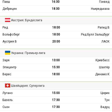
Пакш
16:30
Гонвед
Дебрецен
18:30
Ньиредьхаза
Австрия: Бундеслига
Рид
18:00
Рапид В
Вольфсберг
18:00
Ред Булл Зальцбург
Аустрия В
20:00
ЛАСК
Украина: Премьер-лига
Заря
13:00
Кривбасс
Эпицентр
15:30
Шахтёр
Верес
18:00
Динамо К
Швейцария: Суперлига
Лугано
15:00
Цюрих
Базель
17:30
Тун
Сьон
17:30
Вадуц