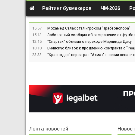
Рейтинг букмекеров
ЧМ-2026
Р
15:57
Мохамед Салах стал игроком "Трабзонспора"
15:13
Заболотный сообщил об отстранении от футбол
12:15
"Спартак" объявил о переходе Мирлинда Даку
10:10
Винисиус близок к продлению контракта с "Реа
23:33
"Краснодар" переиграл "Ахмат" в серии пенальт
Лента новостей
Новост