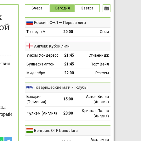
Вчера
Сегодня
Завтра
х
Россия: ФНЛ — Первая лига
ой
Торпедо М
20:00
Сочи
Англия: Кубок лиги
Уиком Уондерерс
21:45
Стивенидж
ъявил
Вулверхэмптон
21:45
Порт Вейл
Мидлсбро
22:00
Рексем
Товарищеские матчи: Клубы
Бавария
Астон Вилла
15:00
(Германия)
(Англия)
аты
Кристал Пэлас
Фулхэм (Англия)
20:00
торый
(Англия)
Венгрия: ОТР Банк Лига
Академия