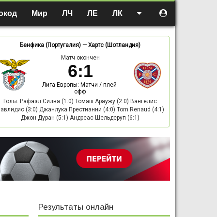
окод
Мир
ЛЧ
ЛЕ
ЛК
Бенфика (Португалия)
—
Хартс (Шотландия)
Матч окончен
6
:
1
Лига Европы: Матчи / плей-
офф
Голы: Рафаэл Силва (1:0) Томаш Араужу (2:0) Вангелис
авлидис (3:0) Джанлука Престианни (4:0) Tom Renaud (4:1)
Джон Дуран (5:1) Андреас Шельдеруп (6:1)
Результаты онлайн