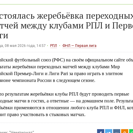
стоялась жеребьёвка переходны
тчей между клубами РПЛ и Перв
ги
а, 08 мая 2026 года, 14:57
РПЛ
ФНЛ — Первая лига
ийский футбольный союз (РФС) на своём официальном сайте об
льтаты жеребьёвки переходных матчей между клубами Мир
йской Премьер-Лиги и Лиги Pari за право играть в элитном
зионе чемпионата России в следующем сезоне.
по результатам жеребьёвки клубы РПЛ будут проводить первые
одные матчи в гостях, а ответные — на домашнем поле. Результ
бьёвки применяются в отношении любого клуба РПЛ и ФНЛ, ко
ит право участвовать в стыковых матчах.
чник:
"Чемпионат"