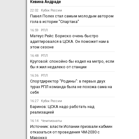
Кевина Андраде
22:02
Кубок России
Павел Полех стал самым молодым автором
гола в истории "Спартака"
16:59
РПЛ
Матеус Рейс: Бориско очень быстро
адаптировался в ЦСКА. Он поможет нам в
этом сезоне
16:48
РПЛ
Круговой: спокойно бы ездил на метро, если
бы я жил недалеко от станции
16:36
РПЛ
Спортдиректор "Родины": в первых двух
турах РПЛ команда была не похожа сама на
себя
16:27
Кубок России
Баринов: ЦСКА надо работать над
реализацией
16:14
Чемпионаты
Источник: власти Испании призвали кабмин
отказаться от проведения ЧМ-2030 с
Марокко