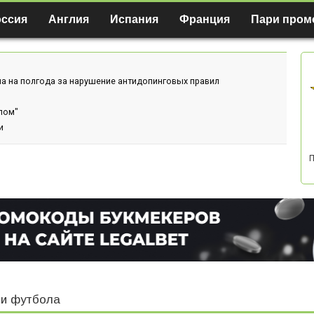
оссия
Англия
Испания
Франция
Пари пром
а на полгода за нарушение антидопинговых правил
лом"
и
П
и футбола