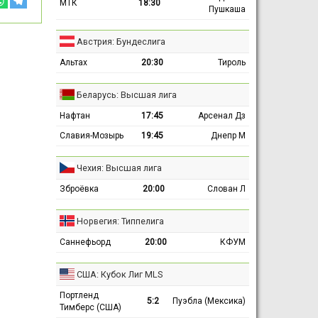
МТК
18:30
Пушкаша
Австрия: Бундеслига
Альтах
20:30
Тироль
Беларусь: Высшая лига
Нафтан
17:45
Арсенал Дз
Славия-Мозырь
19:45
Днепр М
Чехия: Высшая лига
Зброёвка
20:00
Слован Л
Норвегия: Типпелига
Саннефьорд
20:00
КФУМ
США: Кубок Лиг MLS
Портленд
5:2
Пуэбла (Мексика)
Тимберс (США)