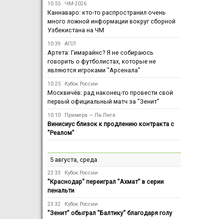
10:55
ЧМ-2026
Каннаваро: кто-то распространил очень
много ложной информации вокруг сборной
Узбекистана на ЧМ
10:39
АПЛ
Артета: Гимарайнс? Я не собираюсь
говорить о футболистах, которые не
являются игроками "Арсенала"
10:25
Кубок России
Москвичёв: рад наконец-то провести свой
первый официальный матч за "Зенит"
10:10
Примера — Ла-Лига
Винисиус близок к продлению контракта с
"Реалом"
5 августа, среда
23:33
Кубок России
"Краснодар" переиграл "Ахмат" в серии
пенальти
23:32
Кубок России
"Зенит" обыграл "Балтику" благодаря голу