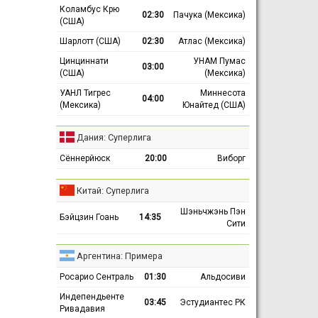
Коламбус Крю
02:30
Пачука (Мексика)
(США)
Шарлотт (США)
02:30
Атлас (Мексика)
Цинциннати
УНАМ Пумас
03:00
(США)
(Мексика)
УАНЛ Тигрес
Миннесота
04:00
(Мексика)
Юнайтед (США)
Дания: Суперлига
Сённерйюск
20:00
Виборг
Китай: Суперлига
Шэньчжэнь Пэн
Бэйцзин Гоань
14:35
Сити
Аргентина: Примера
Росарио Сентраль
01:30
Альдосиви
Индепендьенте
03:45
Эстудиантес РК
Ривадавия