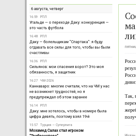
6 августа, четверг
Со
16:59
РПЛ
ма
Угальде — о переходе Даку: конкуренция —
это часть футбола
ли
16:48
РПЛ
Даку — болельщикам "Спартака": я буду
пятниц
отдавать все силы для того, чтобы вы были
счастливы
Росс
16:36
РПЛ
Сильянов: мои спасения ворот? Это моя
резу
обязанность, я защитник
Росси
16:27
ЧМ-2026
диви
Каннаваро: многие считали, что на ЧМ у нас
не возникнет трудностей, но я
Так, 
предупреждал об этом заранее
перех
16:14
РПЛ
жере
Даку: мне хотелось, чтобы в номере была
цифра девять, поэтому взял 19-й
получ
15:57
Турция — Суперлига
Мохамед Салах стал игроком
Исто
"Трабзонспора"