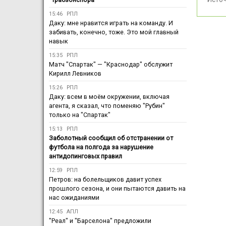
15:46
РПЛ
Даку: мне нравится играть на команду. И
забивать, конечно, тоже. Это мой главный
навык
15:35
РПЛ
Матч "Спартак" — "Краснодар" обслужит
Кирилл Левников
15:26
РПЛ
Даку: всем в моём окружении, включая
агента, я сказал, что поменяю "Рубин"
только на "Спартак"
15:13
РПЛ
Заболотный сообщил об отстранении от
футбола на полгода за нарушение
антидопинговых правил
12:59
РПЛ
Петров: на болельщиков давит успех
прошлого сезона, и они пытаются давить на
нас ожиданиями
12:45
АПЛ
"Реал" и "Барселона" предложили