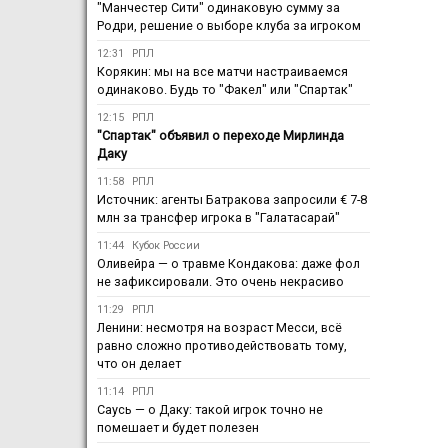
"Манчестер Сити" одинаковую сумму за
Родри, решение о выборе клуба за игроком
12:31
РПЛ
Корякин: мы на все матчи настраиваемся
одинаково. Будь то "Факел" или "Спартак"
12:15
РПЛ
"Спартак" объявил о переходе Мирлинда
Даку
11:58
РПЛ
Источник: агенты Батракова запросили € 7-8
млн за трансфер игрока в "Галатасарай"
11:44
Кубок России
Оливейра — о травме Кондакова: даже фол
не зафиксировали. Это очень некрасиво
11:29
РПЛ
Ленини: несмотря на возраст Месси, всё
равно сложно противодействовать тому,
что он делает
11:14
РПЛ
Саусь — о Даку: такой игрок точно не
помешает и будет полезен