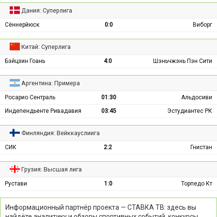
Дания: Суперлига
Сённерйюск
0:0
Виборг
Китай: Суперлига
Бэйцзин Гоань
4:0
Шэньчжэнь Пэн Сити
Аргентина: Примера
Росарио Сентраль
01:30
Альдосиви
Индепендьенте Ривадавия
03:45
Эстудиантес РК
Финляндия: Вейккауслиига
СИК
2:2
Гнистан
Грузия: Высшая лига
Рустави
1:0
Торпедо Кт
Информационный партнёр проекта — СТАВКА ТВ: здесь вы
найдёте аналитику и обзоры спортивных событий, конкурсы