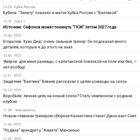
15:26
Кубок России
Бубнов: "Зениту" повезло в матче Кубка России с "Балтикой"
15:13
Лига 1
Источник: Сафонов может покинуть "ПСЖ" летом 2027 года
13:00
РПЛ
Егорычев: Хуан Диас очень сильный тренер. Он подсказал много
деталей, которые я до этого не знал
12:45
РПЛ
Умяров: для меня разницы, с капитанской повязкой на поле или без, —
нет вообще
12:31
РПЛ
Защитник "Балтики" Бевеев рассказал о целях команды на сезон
12:15
РПЛ
Воробьёв: личная цель на новый сезон? Стать чемпионом с родным
клубом
11:58
Чемпионаты
Новым главным тренером сборной Казахстана станет Джон вант Схип
11:44
РПЛ
"Родина" арендует у "Ахмата" Мансилью
11:29
РПЛ