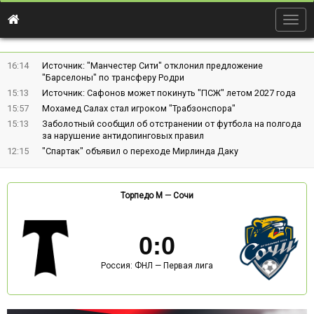
Togg
navig
16:14
Источник: "Манчестер Сити" отклонил предложение
"Барселоны" по трансферу Родри
15:13
Источник: Сафонов может покинуть "ПСЖ" летом 2027 года
15:57
Мохамед Салах стал игроком "Трабзонспора"
15:13
Заболотный сообщил об отстранении от футбола на полгода
за нарушение антидопинговых правил
12:15
"Спартак" объявил о переходе Мирлинда Даку
Торпедо М
—
Сочи
0
:
0
Россия: ФНЛ — Первая лига