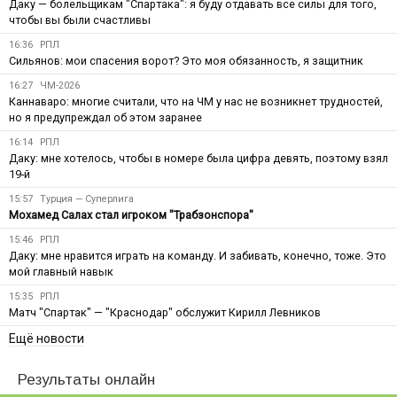
Даку — болельщикам "Спартака": я буду отдавать все силы для того,
чтобы вы были счастливы
16:36
РПЛ
Сильянов: мои спасения ворот? Это моя обязанность, я защитник
16:27
ЧМ-2026
Каннаваро: многие считали, что на ЧМ у нас не возникнет трудностей,
но я предупреждал об этом заранее
16:14
РПЛ
Даку: мне хотелось, чтобы в номере была цифра девять, поэтому взял
19-й
15:57
Турция — Суперлига
Мохамед Салах стал игроком "Трабзонспора"
15:46
РПЛ
Даку: мне нравится играть на команду. И забивать, конечно, тоже. Это
мой главный навык
15:35
РПЛ
Матч "Спартак" — "Краснодар" обслужит Кирилл Левников
Ещё новости
Результаты онлайн