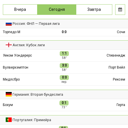
Вчера
Сегодня
Завтра
Россия: ФНЛ — Первая лига
Торпедо М
0:0
Сочи
Англия: Кубок лиги
1:1
Уиком Уондерерс
Стивенидж
58 ′
3:0
Вулверхэмптон
Порт Вейл
58 ′
0:0
Мидлсбро
Рексем
пер.
Германия: Вторая бундеслига
0:1
Бохум
Герта
73 ′
Португалия: Примейра