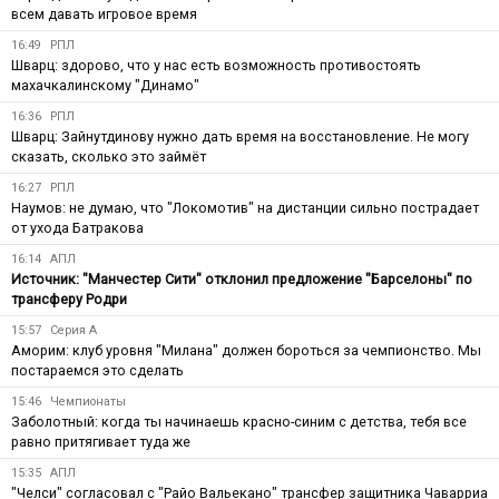
всем давать игровое время
16:49
РПЛ
Шварц: здорово, что у нас есть возможность противостоять
махачкалинскому "Динамо"
16:36
РПЛ
Шварц: Зайнутдинову нужно дать время на восстановление. Не могу
сказать, сколько это займёт
16:27
РПЛ
Наумов: не думаю, что "Локомотив" на дистанции сильно пострадает
от ухода Батракова
16:14
АПЛ
Источник: "Манчестер Сити" отклонил предложение "Барселоны" по
трансферу Родри
15:57
Серия А
Аморим: клуб уровня "Милана" должен бороться за чемпионство. Мы
постараемся это сделать
15:46
Чемпионаты
Заболотный: когда ты начинаешь красно-синим с детства, тебя все
равно притягивает туда же
15:35
АПЛ
"Челси" согласовал с "Райо Вальекано" трансфер защитника Чаварриа