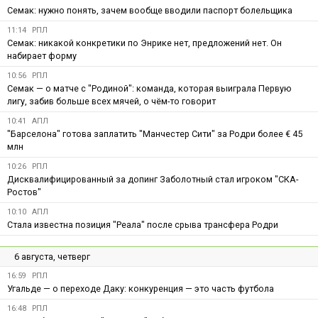
Семак: нужно понять, зачем вообще вводили паспорт болельщика
11:14
РПЛ
Семак: никакой конкретики по Энрике нет, предложений нет. Он
набирает форму
10:56
РПЛ
Семак — о матче с "Родиной": команда, которая выиграла Первую
лигу, забив больше всех мячей, о чём-то говорит
10:41
АПЛ
"Барселона" готова заплатить "Манчестер Сити" за Родри более € 45
млн
10:26
РПЛ
Дисквалифицированный за допинг Заболотный стал игроком "СКА-
Ростов"
10:10
АПЛ
Стала известна позиция "Реала" после срыва трансфера Родри
6 августа, четверг
16:59
РПЛ
Угальде — о переходе Даку: конкуренция — это часть футбола
16:48
РПЛ