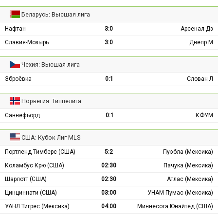
Беларусь: Высшая лига
Нафтан
3:0
Арсенал Дз
Славия-Мозырь
3:0
Днепр М
Чехия: Высшая лига
Зброёвка
0:1
Слован Л
Норвегия: Типпелига
Саннефьорд
0:1
КФУМ
США: Кубок Лиг MLS
Портленд Тимберс (США)
5:2
Пуэбла (Мексика)
Коламбус Крю (США)
02:30
Пачука (Мексика)
Шарлотт (США)
02:30
Атлас (Мексика)
Цинциннати (США)
03:00
УНАМ Пумас (Мексика)
УАНЛ Тигрес (Мексика)
04:00
Миннесота Юнайтед (США)