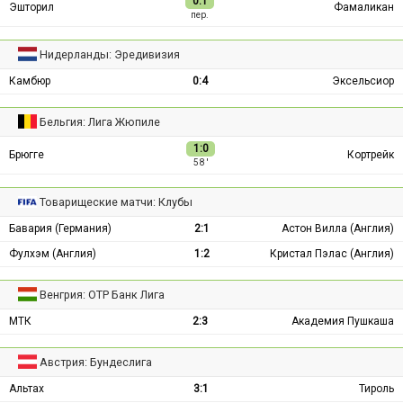
0:1
Эшторил
Фамаликан
пер.
Нидерланды: Эредивизия
Камбюр
0:4
Эксельсиор
Бельгия: Лига Жюпиле
1:0
Брюгге
Кортрейк
58 ′
Товарищеские матчи: Клубы
Бавария (Германия)
2:1
Астон Вилла (Англия)
Фулхэм (Англия)
1:2
Кристал Пэлас (Англия)
Венгрия: ОТР Банк Лига
МТК
2:3
Академия Пушкаша
Австрия: Бундеслига
Альтах
3:1
Тироль