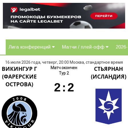
Лига конференций
Матчи / плей-офф
2026
16 июля 2026 года, четверг, 20:00 Москва, стандартное время
ВИКИНГУР Г
СТЬЯРНАН
Матч окончен
Тур 2
(ФАРЕРСКИЕ
(ИСЛАНДИЯ)
ОСТРОВА)
2
:
2