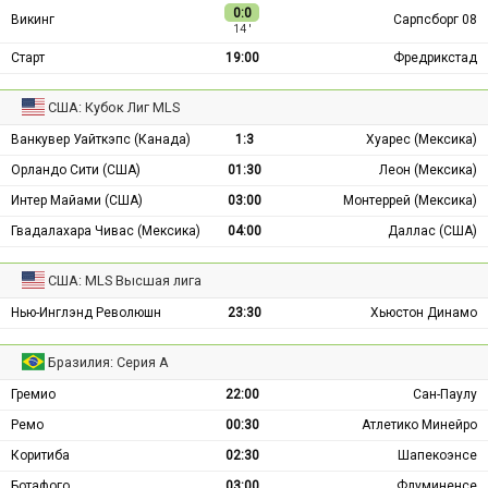
0:0
Викинг
Сарпсборг 08
14 ′
Старт
19:00
Фредрикстад
США: Кубок Лиг MLS
Ванкувер Уайткэпс (Канада)
1:3
Хуарес (Мексика)
Орландо Сити (США)
01:30
Леон (Мексика)
Интер Майами (США)
03:00
Монтеррей (Мексика)
Гвадалахара Чивас (Мексика)
04:00
Даллас (США)
США: MLS Высшая лига
Нью-Инглэнд Революшн
23:30
Хьюстон Динамо
Бразилия: Серия А
Гремио
22:00
Сан-Паулу
Ремо
00:30
Атлетико Минейро
Коритиба
02:30
Шапекоэнсе
Ботафого
03:00
Флуминенсе