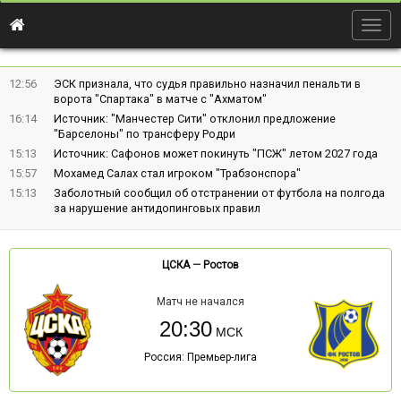
Togg
navig
12:56
ЭСК признала, что судья правильно назначил пенальти в
ворота "Спартака" в матче с "Ахматом"
16:14
Источник: "Манчестер Сити" отклонил предложение
"Барселоны" по трансферу Родри
15:13
Источник: Сафонов может покинуть "ПСЖ" летом 2027 года
15:57
Мохамед Салах стал игроком "Трабзонспора"
15:13
Заболотный сообщил об отстранении от футбола на полгода
за нарушение антидопинговых правил
ЦСКА
—
Ростов
Матч не начался
20:30
Россия: Премьер-лига