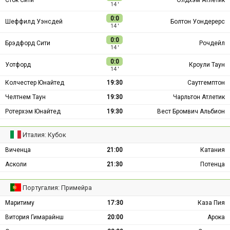
Сток Сити
Олдхэм Атлетик
14 ′
0:0
Шеффилд Уэнсдей
Болтон Уондерерс
14 ′
0:0
Брэдфорд Сити
Рочдейл
14 ′
0:0
Уотфорд
Кроули Таун
14 ′
Колчестер Юнайтед
19:30
Саутгемптон
Челтнем Таун
19:30
Чарльтон Атлетик
Ротерхэм Юнайтед
19:30
Вест Бромвич Альбион
Италия: Кубок
Виченца
21:00
Катания
Асколи
21:30
Потенца
Португалия: Примейра
Маритиму
17:30
Каза Пия
Витория Гимарайнш
20:00
Арока