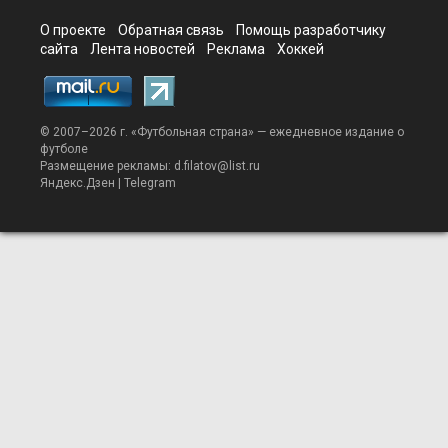
О проекте
Обратная связь
Помощь разработчику
сайта
Лента новостей
Реклама
Хоккей
© 2007–2026 г. «
Футбольная страна
» — ежедневное издание о
футболе
Размещение рекламы:
d.filatov@list.ru
Яндекс.Дзен
|
Telegram