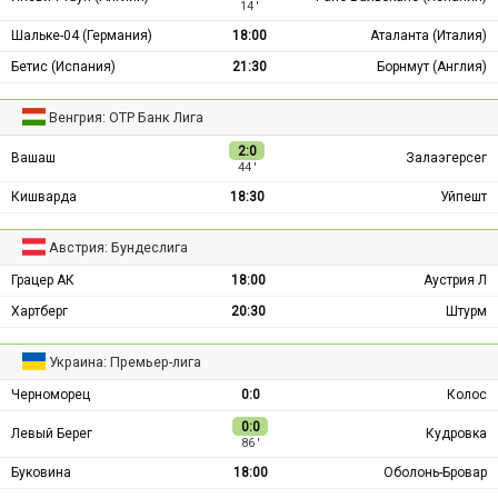
14 ′
Шальке-04 (Германия)
18:00
Аталанта (Италия)
Бетис (Испания)
21:30
Борнмут (Англия)
Венгрия: ОТР Банк Лига
2:0
Вашаш
Залаэгерсег
44 ′
Кишварда
18:30
Уйпешт
Австрия: Бундеслига
Грацер АК
18:00
Аустрия Л
Хартберг
20:30
Штурм
Украина: Премьер-лига
Черноморец
0:0
Колос
0:0
Левый Берег
Кудровка
86 ′
Буковина
18:00
Оболонь-Бровар