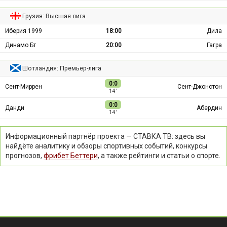
Грузия: Высшая лига
Иберия 1999
18:00
Дила
Динамо Бт
20:00
Гагра
Шотландия: Премьер-лига
0:0
Сент-Миррен
Сент-Джонстон
14 ′
0:0
Данди
Абердин
14 ′
Информационный партнёр проекта — СТАВКА ТВ: здесь вы
найдёте аналитику и обзоры спортивных событий, конкурсы
прогнозов,
фрибет Беттери
, а также рейтинги и статьи о спорте.