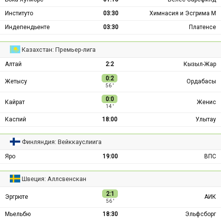
Институто
03:30
Химнасия и Эсгрима М
Индепендьенте
03:30
Платенсе
Казахстан: Премьер-лига
Алтай
2:2
Кызыл-Жар
0:2
Жетысу
Ордабасы
56 ′
0:0
Кайрат
Женис
14 ′
Каспий
18:00
Улытау
Финляндия: Вейккауслиига
Яро
19:00
ВПС
Швеция: Аллсвенскан
2:1
Эргрюте
АИК
56 ′
Мьельбю
18:30
Эльфсборг