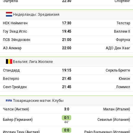
Эштрела
22:30
Спортинг
Нидерланды: Эредивизия
НЕК Неймеген
17:30
Телстар
Гоу Эхед Иглс
19:45
Виллем II
ПСВ Эйндховен
21:00
Фортуна
АЗ Алкмар
22:00
АДО Ден Хааг
Бельгия: Лига Жюпиле
Стандард
19:15
Серкль Брюгге
Вестерло
21:45
Юнион
Сент-Трюйден
21:45
Ломмел
Товарищеские матчи: Клубы
Челси (Англия)
3:0
Милан (Италия)
0:1
Байер (Германия)
Севилья (Испания)
44 ′
0:0
Ипсвич Таун (Англия)
Райо Вальекано (Испания)