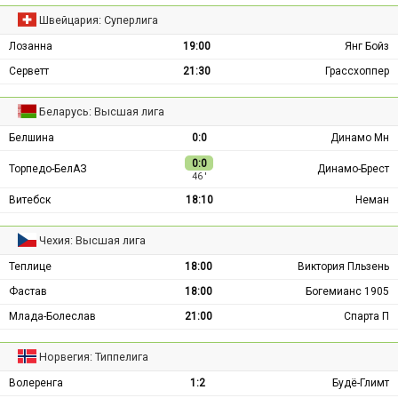
Швейцария: Суперлига
Лозанна
19:00
Янг Бойз
Серветт
21:30
Грассхоппер
Беларусь: Высшая лига
Белшина
0:0
Динамо Мн
0:0
Торпедо-БелАЗ
Динамо-Брест
46 ′
Витебск
18:10
Неман
Чехия: Высшая лига
Теплице
18:00
Виктория Пльзень
Фастав
18:00
Богемианс 1905
Млада-Болеслав
21:00
Спарта П
Норвегия: Типпелига
Волеренга
1:2
Будё-Глимт