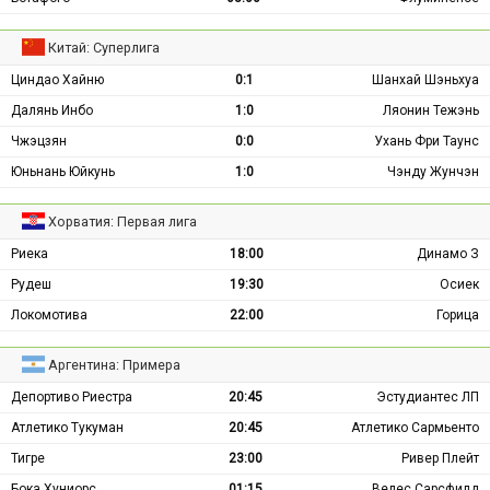
Китай: Суперлига
Циндао Хайню
0:1
Шанхай Шэньхуа
Далянь Инбо
1:0
Ляонин Тежэнь
Чжэцзян
0:0
Ухань Фри Таунс
Юньнань Юйкунь
1:0
Чэнду Жунчэн
Хорватия: Первая лига
Риека
18:00
Динамо З
Рудеш
19:30
Осиек
Локомотива
22:00
Горица
Аргентина: Примера
Депортиво Риестра
20:45
Эстудиантес ЛП
Атлетико Тукуман
20:45
Атлетико Сармьенто
Тигре
23:00
Ривер Плейт
Бока Хуниорс
01:15
Велес Сарсфилд