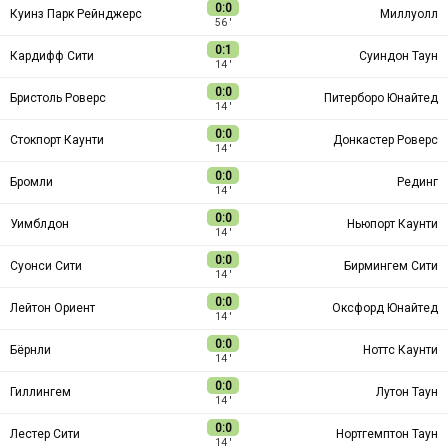
0:0
Куинз Парк Рейнджерс
Миллуолл
56 ′
0:1
Кардифф Сити
Суиндон Таун
14 ′
0:0
Бристоль Роверс
Питерборо Юнайтед
14 ′
0:0
Стокпорт Каунти
Донкастер Роверс
14 ′
0:0
Бромли
Рединг
14 ′
0:0
Уимблдон
Ньюпорт Каунти
14 ′
0:0
Суонси Сити
Бирмингем Сити
14 ′
0:0
Лейтон Ориент
Оксфорд Юнайтед
14 ′
0:0
Бёрнли
Ноттс Каунти
14 ′
0:0
Гиллингем
Лутон Таун
14 ′
0:0
Лестер Сити
Нортгемптон Таун
14 ′