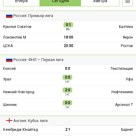
Вчера
Сегодня
Завтра
Россия: Премьер-лига
0:1
Крылья Советов
Балтика
86 ′
Локомотив М
18:00
Акрон
ЦСКА
20:30
Ростов
Россия: ФНЛ — Первая лига
Енисей
0:0
Текстильщик
0:0
Урал
Уфа
14 ′
2:0
Нижний Новгород
Нефтехимик
14 ′
0:0
Шинник
Арсенал Т
14 ′
Англия: Кубок лиги
Кембридж Юнайтед
2:1
Барнет