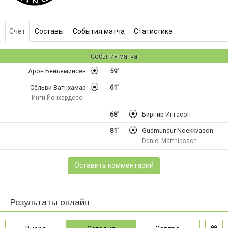
Счет
Составы
События матча
Статистика
События матча
Арон Беньяминсен
59'
Сёльви Ватнхамар
61'
Инги Йонхардссон
68'
Бирнир Ингасон
81'
Gudmundur Noekkvason
Daniel Matthiasson
Оставить комментарий
Результаты онлайн