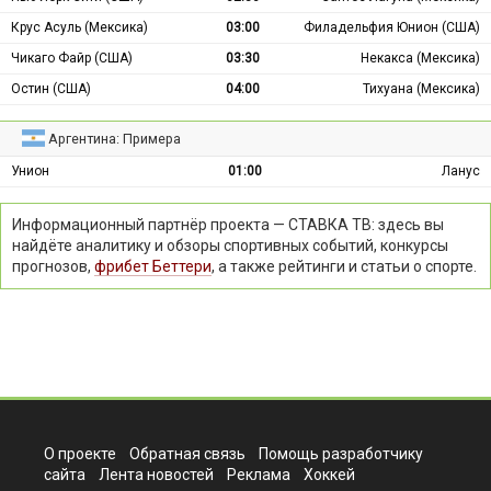
Крус Асуль (Мексика)
03:00
Филадельфия Юнион (США)
Чикаго Файр (США)
03:30
Некакса (Мексика)
Остин (США)
04:00
Тихуана (Мексика)
Аргентина: Примера
Унион
01:00
Ланус
Информационный партнёр проекта — СТАВКА ТВ: здесь вы
найдёте аналитику и обзоры спортивных событий, конкурсы
прогнозов,
фрибет Беттери
, а также рейтинги и статьи о спорте.
О проекте
Обратная связь
Помощь разработчику
сайта
Лента новостей
Реклама
Хоккей