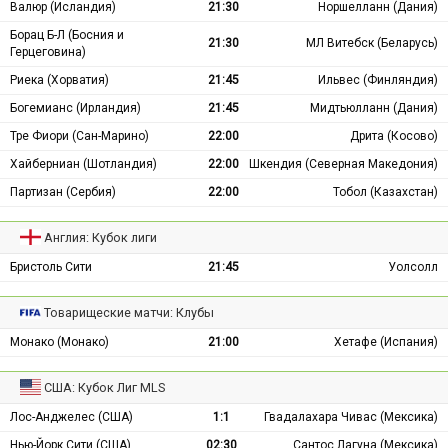
Валюр (Исландия)
21:30
Норшелланн (Дания)
Борац Б-Л (Босния и
21:30
МЛ Витебск (Беларусь)
Герцеговина)
Риека (Хорватия)
21:45
Ильвес (Финляндия)
Богемианс (Ирландия)
21:45
Мидтьюлланн (Дания)
Тре Фиори (Сан-Марино)
22:00
Дрита (Косово)
Хайберниан (Шотландия)
22:00
Шкендия (Северная Македония)
Партизан (Сербия)
22:00
Тобол (Казахстан)
Англия: Кубок лиги
Бристоль Сити
21:45
Уолсолл
Товарищеские матчи: Клубы
Монако (Монако)
21:00
Хетафе (Испания)
США: Кубок Лиг MLS
Лос-Анджелес (США)
1:1
Гвадалахара Чивас (Мексика)
Нью-Йорк Сити (США)
02:30
Сантос Лагуна (Мексика)