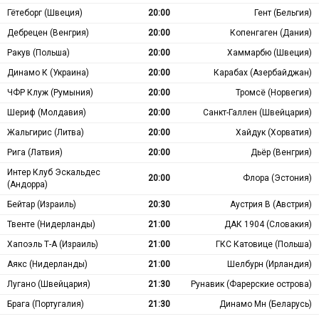
Гётеборг (Швеция)
20:00
Гент (Бельгия)
Дебрецен (Венгрия)
20:00
Копенгаген (Дания)
Ракув (Польша)
20:00
Хаммарбю (Швеция)
Динамо К (Украина)
20:00
Карабах (Азербайджан)
ЧФР Клуж (Румыния)
20:00
Тромсё (Норвегия)
Шериф (Молдавия)
20:00
Санкт-Галлен (Швейцария)
Жальгирис (Литва)
20:00
Хайдук (Хорватия)
Рига (Латвия)
20:00
Дьёр (Венгрия)
Интер Клуб Эскальдес
20:00
Флора (Эстония)
(Андорра)
Бейтар (Израиль)
20:30
Аустрия В (Австрия)
Твенте (Нидерланды)
21:00
ДАК 1904 (Словакия)
Хапоэль Т-А (Израиль)
21:00
ГКС Катовице (Польша)
Аякс (Нидерланды)
21:00
Шелбурн (Ирландия)
Лугано (Швейцария)
21:30
Рунавик (Фарерские острова)
Брага (Португалия)
21:30
Динамо Мн (Беларусь)