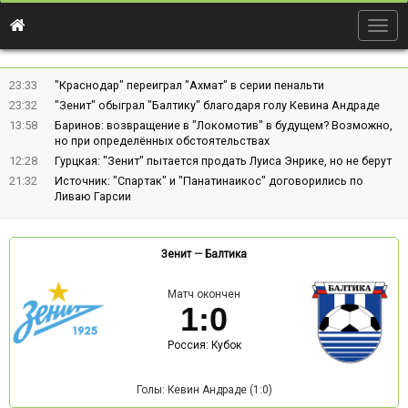
Togg
navig
23:33
"Краснодар" переиграл "Ахмат" в серии пенальти
23:32
"Зенит" обыграл "Балтику" благодаря голу Кевина Андраде
13:58
Баринов: возвращение в "Локомотив" в будущем? Возможно,
но при определённых обстоятельствах
12:28
Гурцкая: "Зенит" пытается продать Луиса Энрике, но не берут
21:32
Источник: "Спартак" и "Панатинаикос" договорились по
Ливаю Гарсии
Зенит
—
Балтика
Матч окончен
1
:
0
Россия: Кубок
Голы: Кевин Андраде (1:0)