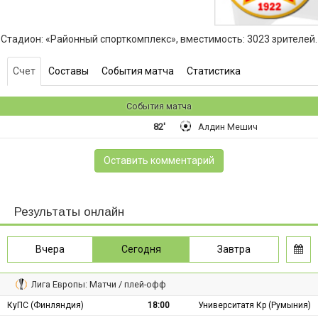
Стадион: «Районный спорткомплекс», вместимость: 3023 зрителей.
Счет
Составы
События матча
Статистика
События матча
82'
Алдин Мешич
Оставить комментарий
Результаты онлайн
Вчера
Сегодня
Завтра
Лига Европы: Матчи / плей-офф
КуПС (Финляндия)
18:00
Университатя Кр (Румыния)