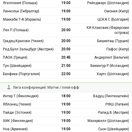
Ягеллония (Польша)
19:00
Рейнджерс (Шотландия)
Линкольн (Гибралтар)
19:00
Омония (Кипр)
Маккаби Т-А (Израиль)
19:00
ЦСКА С (Болгария)
КИ Клаксвик (Фарерские
Лех П (Польша)
20:00
острова)
Градец-Кралове (Чехия)
20:00
Бешикташ (Турция)
Ред Булл Зальцбург (Австрия)
20:00
Пафос (Кипр)
ПАОК (Греция)
20:45
Андерлехт (Бельгия)
Тун (Швейцария)
21:00
Викингур Р (Исландия)
Бенфика (Португалия)
22:00
Хартс (Шотландия)
Лига конференций: Матчи / плей-офф
Интер Т (Финляндия)
18:00
Вадуц (Лихтенштейн)
Яблонец (Чехия)
19:00
РФШ (Латвия)
Пайде (Эстония)
19:00
Рапид В (Австрия)
ХИК (Финляндия)
19:00
Мазервелл (Шотландия)
Ноа (Армения)
19:00
Сьон (Швейцария)