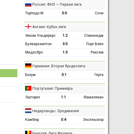
Россия: ФНЛ — Первая лига
Торпедо М
0:0
Сочи
Англия: Кубок лиги
Уиком Уондерерс
1:2
Стивенидж
Вулверхэмптон
3:0
Порт Вейл
Мидлсбро
1:0
Рексем
Германия: Вторая бундеслига
Бохум
0:1
Герта
Португалия: Примейра
Эшторил
1:1
Фамаликан
Нидерланды: Эредивизия
Камбюр
0:4
Эксельсиор
Бельгия: Лига Жюпиле