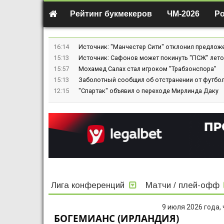
Рейтинг букмекеров
ЧМ-2026
Р
16:14
Источник: "Манчестер Сити" отклонил предлож
15:13
Источник: Сафонов может покинуть "ПСЖ" лето
15:57
Мохамед Салах стал игроком "Трабзонспора"
15:13
Заболотный сообщил об отстранении от футбол
12:15
"Спартак" объявил о переходе Мирлинда Даку
Лига конференций
Матчи / плей-офф
9 июля 2026 года,
БОГЕМИАНС (ИРЛАНДИЯ)