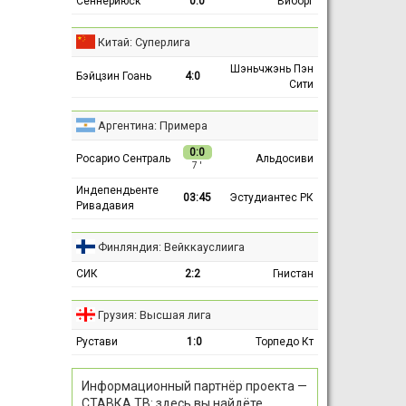
Сённерйюск
0:0
Виборг
Китай: Суперлига
Шэньчжэнь Пэн
Бэйцзин Гоань
4:0
Сити
Аргентина: Примера
0:0
Росарио Сентраль
Альдосиви
7 ′
Индепендьенте
03:45
Эстудиантес РК
Ривадавия
Финляндия: Вейккауслиига
СИК
2:2
Гнистан
Грузия: Высшая лига
Рустави
1:0
Торпедо Кт
Информационный партнёр проекта —
СТАВКА ТВ: здесь вы найдёте