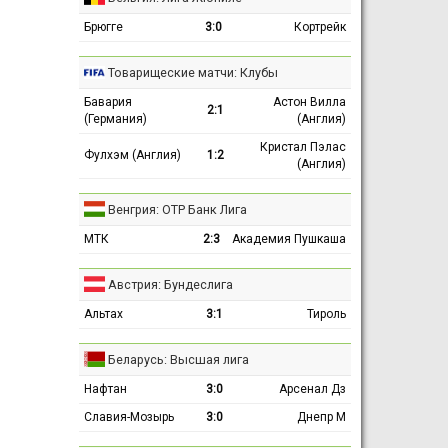
Брюгге
3:0
Кортрейк
Товарищеские матчи: Клубы
Бавария
Астон Вилла
2:1
(Германия)
(Англия)
Кристал Пэлас
Фулхэм (Англия)
1:2
(Англия)
Венгрия: ОТР Банк Лига
МТК
2:3
Академия Пушкаша
Австрия: Бундеслига
Альтах
3:1
Тироль
Беларусь: Высшая лига
Нафтан
3:0
Арсенал Дз
Славия-Мозырь
3:0
Днепр М