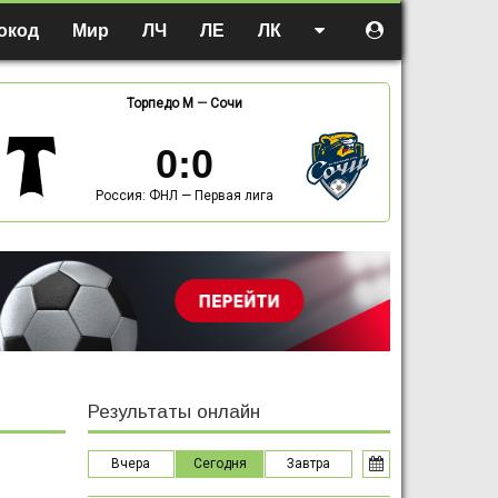
окод
Мир
ЛЧ
ЛЕ
ЛК
Торпедо М
—
Сочи
0
:
0
Россия: ФНЛ — Первая лига
Результаты онлайн
Вчера
Сегодня
Завтра