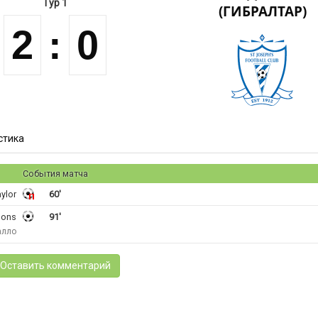
Тур 1
(ГИБРАЛТАР)
2
:
0
стика
События матча
ylor
60'
sons
91'
алло
Оставить комментарий