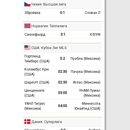
Чехия: Высшая лига
Зброёвка
0:1
Слован Л
Норвегия: Типпелига
Саннефьорд
0:1
КФУМ
США: Кубок Лиг MLS
Портленд
5:2
Пуэбла (Мексика)
Тимберс (США)
Коламбус Крю
02:30
Пачука (Мексика)
(США)
Шарлотт (США)
02:30
Атлас (Мексика)
Цинциннати
УНАМ Пумас
03:00
(США)
(Мексика)
УАНЛ Тигрес
Миннесота
04:00
(Мексика)
Юнайтед (США)
Дания: Суперлига