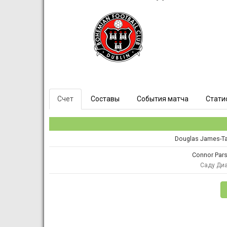
Счет
Составы
События матча
Стати
Douglas James-Ta
Connor Par
Саду Ди