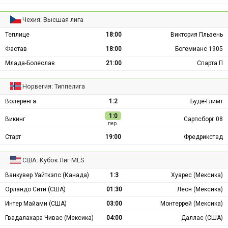
Чехия: Высшая лига
Теплице
18:00
Виктория Пльзень
Фастав
18:00
Богемианс 1905
Млада-Болеслав
21:00
Спарта П
Норвегия: Типпелига
Волеренга
1:2
Будё-Глимт
1:0
Викинг
Сарпсборг 08
пер.
Старт
19:00
Фредрикстад
США: Кубок Лиг MLS
Ванкувер Уайткэпс (Канада)
1:3
Хуарес (Мексика)
Орландо Сити (США)
01:30
Леон (Мексика)
Интер Майами (США)
03:00
Монтеррей (Мексика)
Гвадалахара Чивас (Мексика)
04:00
Даллас (США)