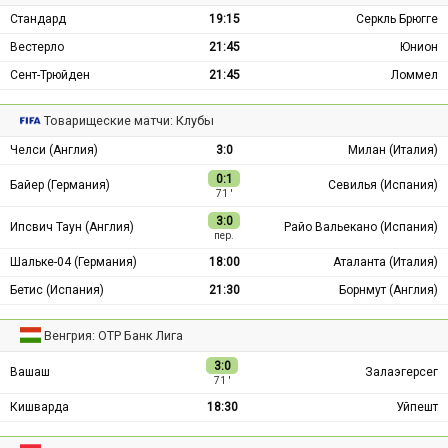
Стандард
19:15
Серкль Брюгге
Вестерло
21:45
Юнион
Сент-Трюйден
21:45
Ломмел
Товарищеские матчи: Клубы
Челси (Англия)
3:0
Милан (Италия)
0:1
Байер (Германия)
Севилья (Испания)
71 ′
3:0
Ипсвич Таун (Англия)
Райо Вальекано (Испания)
пер.
Шальке-04 (Германия)
18:00
Аталанта (Италия)
Бетис (Испания)
21:30
Борнмут (Англия)
Венгрия: ОТР Банк Лига
3:0
Вашаш
Залаэгерсег
71 ′
Кишварда
18:30
Уйпешт