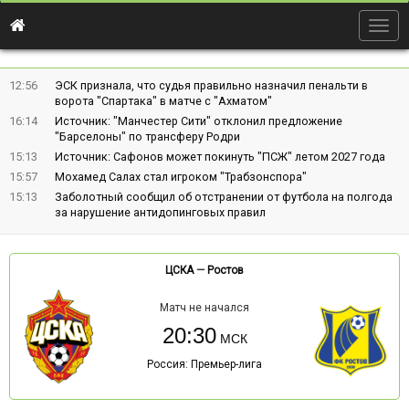
Togg
navig
12:56
ЭСК признала, что судья правильно назначил пенальти в
ворота "Спартака" в матче с "Ахматом"
16:14
Источник: "Манчестер Сити" отклонил предложение
"Барселоны" по трансферу Родри
15:13
Источник: Сафонов может покинуть "ПСЖ" летом 2027 года
15:57
Мохамед Салах стал игроком "Трабзонспора"
15:13
Заболотный сообщил об отстранении от футбола на полгода
за нарушение антидопинговых правил
ЦСКА
—
Ростов
Матч не начался
20:30
Россия: Премьер-лига