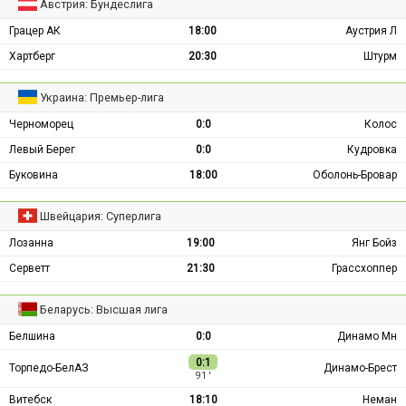
Австрия: Бундеслига
Грацер АК
18:00
Аустрия Л
Хартберг
20:30
Штурм
Украина: Премьер-лига
Черноморец
0:0
Колос
Левый Берег
0:0
Кудровка
Буковина
18:00
Оболонь-Бровар
Швейцария: Суперлига
Лозанна
19:00
Янг Бойз
Серветт
21:30
Грассхоппер
Беларусь: Высшая лига
Белшина
0:0
Динамо Мн
0:1
Торпедо-БелАЗ
Динамо-Брест
91 ′
Витебск
18:10
Неман