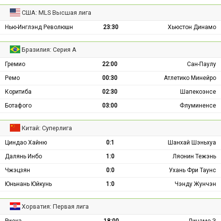
США: MLS Высшая лига
Нью-Инглэнд Революшн
23:30
Хьюстон Динамо
Бразилия: Серия А
Гремио
22:00
Сан-Паулу
Ремо
00:30
Атлетико Минейро
Коритиба
02:30
Шапекоэнсе
Ботафого
03:00
Флуминенсе
Китай: Суперлига
Циндао Хайню
0:1
Шанхай Шэньхуа
Далянь Инбо
1:0
Ляонин Тежэнь
Чжэцзян
0:0
Ухань Фри Таунс
Юньнань Юйкунь
1:0
Чэнду Жунчэн
Хорватия: Первая лига