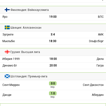
Финляндия: Вейккауслиига
Яро
19:00
ВПС
Швеция: Аллсвенскан
Эргрюте
3:4
АИК
Мьельбю
18:30
Эльфсборг
Грузия: Высшая лига
Иберия 1999
18:00
Дила
Динамо Бт
20:00
Гагра
Шотландия: Премьер-лига
0:0
Сент-Миррен
Сент-Джонстон
пер.
1:0
Данди
Абердин
пер.