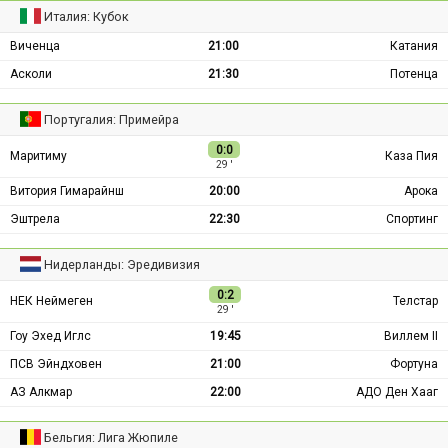
Италия: Кубок
Виченца
21:00
Катания
Асколи
21:30
Потенца
Португалия: Примейра
0:0
Маритиму
Каза Пия
29 ′
Витория Гимарайнш
20:00
Арока
Эштрела
22:30
Спортинг
Нидерланды: Эредивизия
0:2
НЕК Неймеген
Телстар
29 ′
Гоу Эхед Иглс
19:45
Виллем II
ПСВ Эйндховен
21:00
Фортуна
АЗ Алкмар
22:00
АДО Ден Хааг
Бельгия: Лига Жюпиле