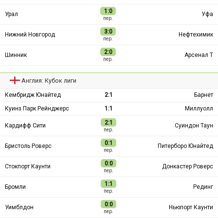
1:0
Урал
Уфа
пер.
3:0
Нижний Новгород
Нефтехимик
пер.
2:0
Шинник
Арсенал Т
пер.
Англия: Кубок лиги
Кембридж Юнайтед
2:1
Барнет
Куинз Парк Рейнджерс
1:1
Миллуолл
2:1
Кардифф Сити
Суиндон Таун
пер.
0:1
Бристоль Роверс
Питерборо Юнайтед
пер.
0:0
Стокпорт Каунти
Донкастер Роверс
пер.
1:1
Бромли
Рединг
пер.
0:0
Уимблдон
Ньюпорт Каунти
пер.