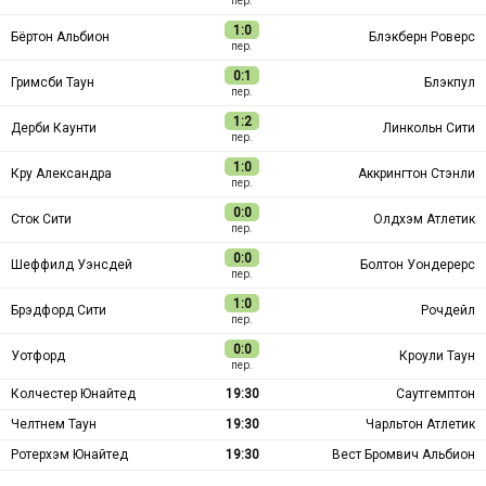
пер.
1:0
Бёртон Альбион
Блэкберн Роверс
пер.
0:1
Гримсби Таун
Блэкпул
пер.
1:2
Дерби Каунти
Линкольн Сити
пер.
1:0
Кру Александра
Аккрингтон Стэнли
пер.
0:0
Сток Сити
Олдхэм Атлетик
пер.
0:0
Шеффилд Уэнсдей
Болтон Уондерерс
пер.
1:0
Брэдфорд Сити
Рочдейл
пер.
0:0
Уотфорд
Кроули Таун
пер.
Колчестер Юнайтед
19:30
Саутгемптон
Челтнем Таун
19:30
Чарльтон Атлетик
Ротерхэм Юнайтед
19:30
Вест Бромвич Альбион