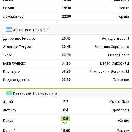
Риека
18:00
Динамо З
Рудеш
19:30
Осиек
Локомотива
22:00
Горица
Аргентина: Примера
Депортиво Риестра
20:45
Эстудиантес ЛП
Атлетико Тукуман
20:45
Атлетико Сармьенто
Тигре
23:00
Ривер Плейт
Бока Хуниорс
01:15
Велес Сарсфилд
Институто
03:30
Химнасия и Эсгрима М
Индепендьенте
03:30
Платенсе
Казахстан: Премьер-лига
Алтай
2:2
Кызыл-Жар
Жетысу
0:4
Ордабасы
0:0
Кайрат
Женис
пер.
Каспий
18:00
Улытау