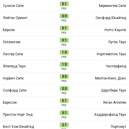
0:1
Суонси Сити
Бирмингем Сити
пер.
0:0
Лейтон Ориент
Оксфорд Юнайтед
пер.
0:1
Бёрнли
Ноттс Каунти
пер.
0:1
Гиллингем
Лутон Таун
пер.
1:0
Лестер Сити
Нортгемптон Таун
пер.
1:0
Флитвуд Таун
Честерфилд
пер.
3:0
Норвич Сити
Милтон-Кинс Донс
пер.
0:0
Солфорд Сити
Шрусбери Таун
пер.
0:1
Барнсли
Уиган Атлетик
пер.
0:1
Престон Норт Энд
Хаддерсфилд Таун
пер.
2:1
Вест Хэм Юнайтед
Портсмут