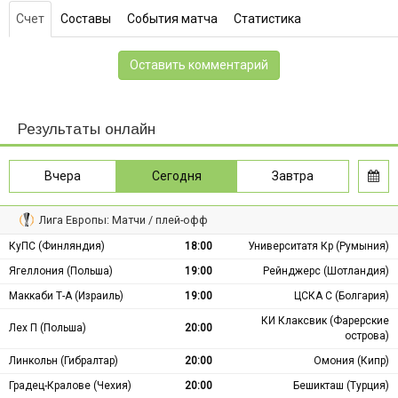
Счет
Составы
События матча
Статистика
Оставить комментарий
Результаты онлайн
Вчера
Сегодня
Завтра
Лига Европы: Матчи / плей-офф
КуПС (Финляндия)
18:00
Университатя Кр (Румыния)
Ягеллония (Польша)
19:00
Рейнджерс (Шотландия)
Маккаби Т-А (Израиль)
19:00
ЦСКА С (Болгария)
КИ Клаксвик (Фарерские
Лех П (Польша)
20:00
острова)
Линкольн (Гибралтар)
20:00
Омония (Кипр)
Градец-Кралове (Чехия)
20:00
Бешикташ (Турция)