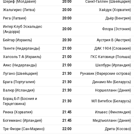
Шериф (Молдавия)
20:00
Санкт-Галлен (Швейцария)
Жальгирис (Литва)
20:00
Хайдук (Хорватия)
Рига (Латвия)
20:00
Дьёр (Венгрия)
Интер Клуб Эскальдес
20:00
Флора (Эстония)
(Андорра)
Бейтар (Израиль)
20:30
Аустрия В (Австрия)
Твенте (Нидерланды)
21:00
ДАК 1904 (Словакия)
Хапоэль Т-А (Израиль)
21:00
ГКС Катовице (Польша)
Аякс (Нидерланды)
21:00
Шелбурн (Ирландия)
Лугано (Швейцария)
21:30
Рунавик (Фарерские острова)
Брага (Португалия)
21:30
Динамо Мн (Беларусь)
Валюр (Исландия)
21:30
Норшелланн (Дания)
Борац Б-Л (Босния и
21:30
МЛ Витебск (Беларусь)
Герцеговина)
Риека (Хорватия)
21:45
Ильвес (Финляндия)
Богемианс (Ирландия)
21:45
Мидтьюлланн (Дания)
Тре Фиори (Сан-Марино)
22:00
Дрита (Косово)