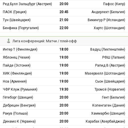
Ред Булл Зальцбург (Австрия)
20:00
Пафос (Кипр)
ПАОК (Греция)
20:45
Андерлехт (Бельгия)
Тун (Швейцария)
21:00
Викингур Р (Исландия)
Бенфика (Португалия)
22:00
Хартс (Шотландия)
Лига конференций: Матчи / плей-офф
Интер Т (Финляндия)
18:00
Вадуц (Лихтенштейн)
Яблонец (Чехия)
19:00
РФШ (Латвия)
Пайде (Эстония)
19:00
Рапид В (Австрия)
ХИК (Финляндия)
19:00
Мазервелл (Шотландия)
Ноа (Армения)
19:00
Сьон (Швейцария)
ЧФР Клуж (Румыния)
19:30
Тромсё (Норвегия)
Гётеборг (Швеция)
20:00
Гент (Бельгия)
Дебрецен (Венгрия)
20:00
Копенгаген (Дания)
Ракув (Польша)
20:00
Хаммарбю (Швеция)
Динамо К (Украина)
20:00
Карабах (Азербайджан)