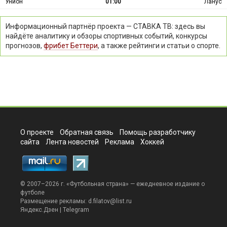
Унион
01:00
Ланус
Информационный партнёр проекта — СТАВКА ТВ: здесь вы
найдёте аналитику и обзоры спортивных событий, конкурсы
прогнозов,
фрибет Беттери
, а также рейтинги и статьи о спорте.
О проекте
Обратная связь
Помощь разработчику
сайта
Лента новостей
Реклама
Хоккей
© 2007–2026 г. «
Футбольная страна
» — ежедневное издание о
футболе
Размещение рекламы:
d.filatov@list.ru
Яндекс.Дзен
|
Telegram