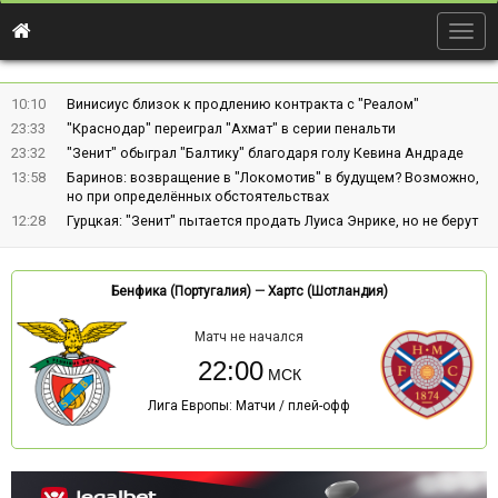
Togg
navig
10:10
Винисиус близок к продлению контракта с "Реалом"
23:33
"Краснодар" переиграл "Ахмат" в серии пенальти
23:32
"Зенит" обыграл "Балтику" благодаря голу Кевина Андраде
13:58
Баринов: возвращение в "Локомотив" в будущем? Возможно,
но при определённых обстоятельствах
12:28
Гурцкая: "Зенит" пытается продать Луиса Энрике, но не берут
Бенфика (Португалия)
—
Хартс (Шотландия)
Матч не начался
22:00
Лига Европы: Матчи / плей-офф