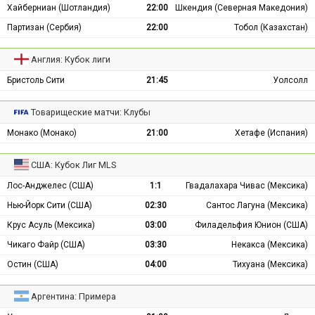
Хайберниан (Шотландия)
22:00
Шкендия (Северная Македония)
Партизан (Сербия)
22:00
Тобол (Казахстан)
Англия: Кубок лиги
Бристоль Сити
21:45
Уолсолл
Товарищеские матчи: Клубы
Монако (Монако)
21:00
Хетафе (Испания)
США: Кубок Лиг MLS
Лос-Анджелес (США)
1:1
Гвадалахара Чивас (Мексика)
Нью-Йорк Сити (США)
02:30
Сантос Лагуна (Мексика)
Крус Асуль (Мексика)
03:00
Филадельфия Юнион (США)
Чикаго Файр (США)
03:30
Некакса (Мексика)
Остин (США)
04:00
Тихуана (Мексика)
Аргентина: Примера