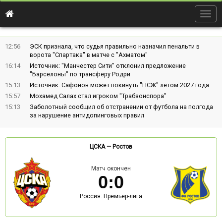
Togg
navig
12:56
ЭСК признала, что судья правильно назначил пенальти в
ворота "Спартака" в матче с "Ахматом"
16:14
Источник: "Манчестер Сити" отклонил предложение
"Барселоны" по трансферу Родри
15:13
Источник: Сафонов может покинуть "ПСЖ" летом 2027 года
15:57
Мохамед Салах стал игроком "Трабзонспора"
15:13
Заболотный сообщил об отстранении от футбола на полгода
за нарушение антидопинговых правил
ЦСКА
—
Ростов
Матч окончен
0
:
0
Россия: Премьер-лига