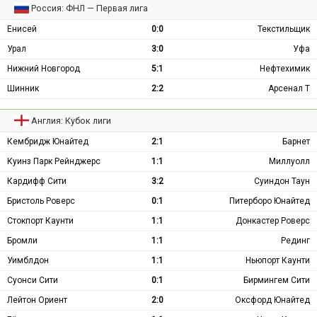
Россия: ФНЛ — Первая лига
Енисей
0:0
Текстильщик
Урал
3:0
Уфа
Нижний Новгород
5:1
Нефтехимик
Шинник
2:2
Арсенал Т
Англия: Кубок лиги
Кембридж Юнайтед
2:1
Барнет
Куинз Парк Рейнджерс
1:1
Миллуолл
Кардифф Сити
3:2
Суиндон Таун
Бристоль Роверс
0:1
Питерборо Юнайтед
Стокпорт Каунти
1:1
Донкастер Роверс
Бромли
1:1
Рединг
Уимблдон
1:1
Ньюпорт Каунти
Суонси Сити
0:1
Бирмингем Сити
Лейтон Ориент
2:0
Оксфорд Юнайтед