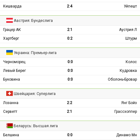
Кишварда
2:4
Уйпешт
Австрия: Бундеслига
Грацер АК
2:1
Аустрия Л
Хартберг
0:2
Штурм
Украина: Премьер-лига
Черноморец
0:0
Колос
Левый Берег
0:0
Кудровка
Буковина
0:0
Оболонь-Бровар
Швейцария: Суперлига
Лозанна
2:2
Янг Бойз
Серветт
2:1
Грассхоппер
Беларусь: Высшая лига
Белшина
0:0
Динамо Мн