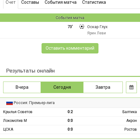
Счет
Составы
События матча
Статистика
События матча
73'
Оскар Глух
Ярин Леви
Оставить комментарий
Результаты онлайн
Вчера
Сегодня
Завтра
Россия: Премьер-лига
Крылья Советов
0:2
Балтика
Локомотив М
0:0
Акрон
ЦСКА
0:0
Ростов