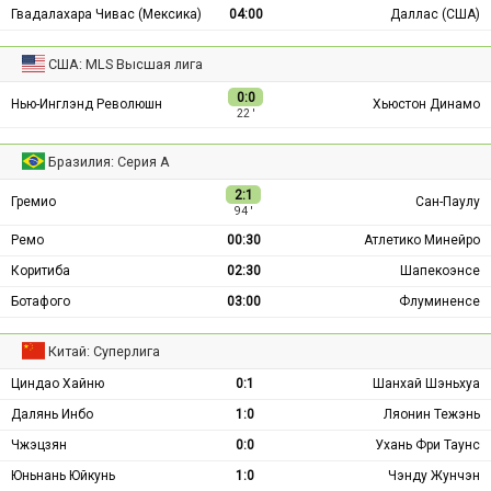
Гвадалахара Чивас (Мексика)
04:00
Даллас (США)
США: MLS Высшая лига
0:0
Нью-Инглэнд Революшн
Хьюстон Динамо
22 ′
Бразилия: Серия А
2:1
Гремио
Сан-Паулу
94 ′
Ремо
00:30
Атлетико Минейро
Коритиба
02:30
Шапекоэнсе
Ботафого
03:00
Флуминенсе
Китай: Суперлига
Циндао Хайню
0:1
Шанхай Шэньхуа
Далянь Инбо
1:0
Ляонин Тежэнь
Чжэцзян
0:0
Ухань Фри Таунс
Юньнань Юйкунь
1:0
Чэнду Жунчэн