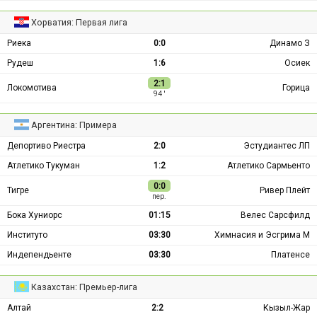
Хорватия: Первая лига
Риека
0:0
Динамо З
Рудеш
1:6
Осиек
2:1
Локомотива
Горица
94 ′
Аргентина: Примера
Депортиво Риестра
2:0
Эстудиантес ЛП
Атлетико Тукуман
1:2
Атлетико Сармьенто
0:0
Тигре
Ривер Плейт
пер.
Бока Хуниорс
01:15
Велес Сарсфилд
Институто
03:30
Химнасия и Эсгрима М
Индепендьенте
03:30
Платенсе
Казахстан: Премьер-лига
Алтай
2:2
Кызыл-Жар