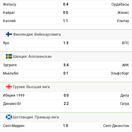
Жетысу
0:4
Ордабасы
Кайрат
0:0
Женис
Каспий
1:1
Улытау
Финляндия: Вейккауслиига
Яро
1:3
ВПС
Швеция: Аллсвенскан
Эргрюте
3:4
АИК
Мьельбю
0:1
Эльфсборг
Грузия: Высшая лига
Иберия 1999
0:0
Дила
Динамо Бт
2:2
Гагра
Шотландия: Премьер-лига
Сент-Миррен
1:0
Сент-Джонстон