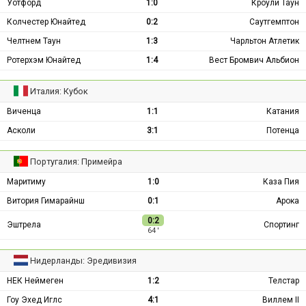
Уотфорд
1:0
Кроули Таун
Колчестер Юнайтед
0:2
Саутгемптон
Челтнем Таун
1:3
Чарльтон Атлетик
Ротерхэм Юнайтед
1:4
Вест Бромвич Альбион
Италия: Кубок
Виченца
1:1
Катания
Асколи
3:1
Потенца
Португалия: Примейра
Маритиму
1:0
Каза Пия
Витория Гимарайнш
0:1
Арока
0:2
Эштрела
Спортинг
64 ′
Нидерланды: Эредивизия
НЕК Неймеген
1:2
Телстар
Гоу Эхед Иглс
4:1
Виллем II