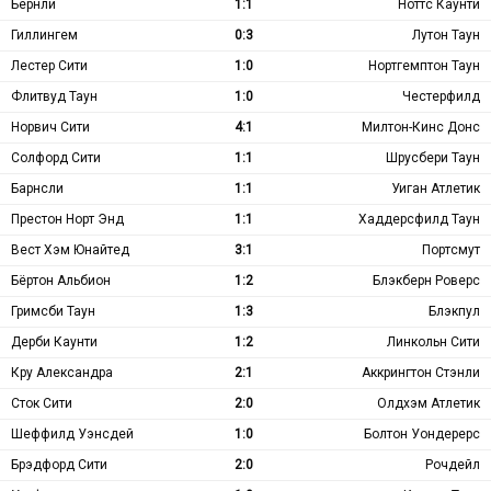
Бёрнли
1:1
Ноттс Каунти
Гиллингем
0:3
Лутон Таун
Лестер Сити
1:0
Нортгемптон Таун
Флитвуд Таун
1:0
Честерфилд
Норвич Сити
4:1
Милтон-Кинс Донс
Солфорд Сити
1:1
Шрусбери Таун
Барнсли
1:1
Уиган Атлетик
Престон Норт Энд
1:1
Хаддерсфилд Таун
Вест Хэм Юнайтед
3:1
Портсмут
Бёртон Альбион
1:2
Блэкберн Роверс
Гримсби Таун
1:3
Блэкпул
Дерби Каунти
1:2
Линкольн Сити
Кру Александра
2:1
Аккрингтон Стэнли
Сток Сити
2:0
Олдхэм Атлетик
Шеффилд Уэнсдей
1:0
Болтон Уондерерс
Брэдфорд Сити
2:0
Рочдейл