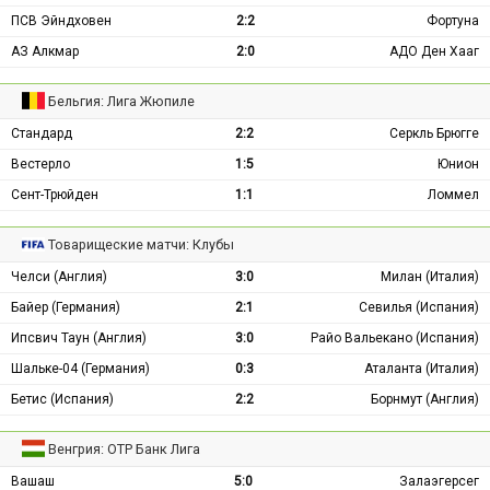
ПСВ Эйндховен
2:2
Фортуна
АЗ Алкмар
2:0
АДО Ден Хааг
Бельгия: Лига Жюпиле
Стандард
2:2
Серкль Брюгге
Вестерло
1:5
Юнион
Сент-Трюйден
1:1
Ломмел
Товарищеские матчи: Клубы
Челси (Англия)
3:0
Милан (Италия)
Байер (Германия)
2:1
Севилья (Испания)
Ипсвич Таун (Англия)
3:0
Райо Вальекано (Испания)
Шальке-04 (Германия)
0:3
Аталанта (Италия)
Бетис (Испания)
2:2
Борнмут (Англия)
Венгрия: ОТР Банк Лига
Вашаш
5:0
Залаэгерсег