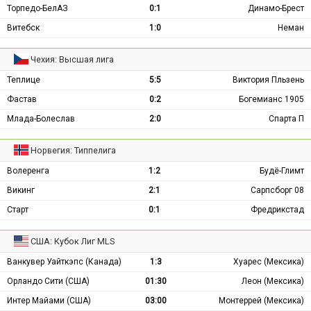
Торпедо-БелАЗ
0:1
Динамо-Брест
Витебск
1:0
Неман
Чехия: Высшая лига
Теплице
5:5
Виктория Пльзень
Фастав
0:2
Богемианс 1905
Млада-Болеслав
2:0
Спарта П
Норвегия: Типпелига
Волеренга
1:2
Будё-Глимт
Викинг
2:1
Сарпсборг 08
Старт
0:1
Фредрикстад
США: Кубок Лиг MLS
Ванкувер Уайткэпс (Канада)
1:3
Хуарес (Мексика)
Орландо Сити (США)
01:30
Леон (Мексика)
Интер Майами (США)
03:00
Монтеррей (Мексика)