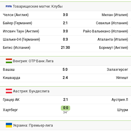
Товарищеские матчи: Клубы
Челси (Англия)
3:0
Милан (Италия)
Байер (Германия)
2:1
Севилья (Испания)
Ипсвич Таун (Англия)
3:0
Райо Вальекано (Испания)
Шальке-04 (Германия)
0:3
Аталанта (Италия)
Бетис (Испания)
21:30
Борнмут (Англия)
Венгрия: ОТР Банк Лига
Вашаш
5:0
Залаэгерсег
Кишварда
2:4
Уйпешт
Австрия: Бундеслига
Грацер АК
2:1
Аустрия Л
0:0
Хартберг
Штурм
34 ′
Украина: Премьер-лига