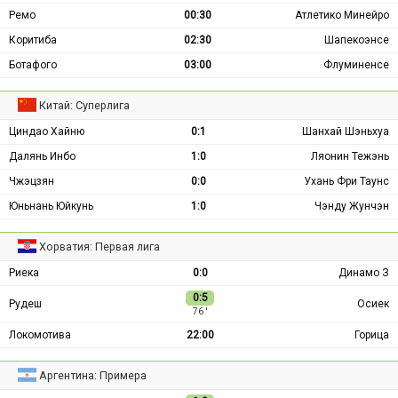
Ремо
00:30
Атлетико Минейро
Коритиба
02:30
Шапекоэнсе
Ботафого
03:00
Флуминенсе
Китай: Суперлига
Циндао Хайню
0:1
Шанхай Шэньхуа
Далянь Инбо
1:0
Ляонин Тежэнь
Чжэцзян
0:0
Ухань Фри Таунс
Юньнань Юйкунь
1:0
Чэнду Жунчэн
Хорватия: Первая лига
Риека
0:0
Динамо З
0:5
Рудеш
Осиек
76 ′
Локомотива
22:00
Горица
Аргентина: Примера