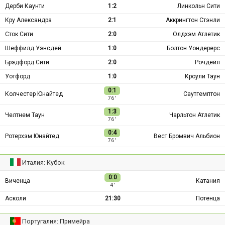
Дерби Каунти
1:2
Линкольн Сити
Кру Александра
2:1
Аккрингтон Стэнли
Сток Сити
2:0
Олдхэм Атлетик
Шеффилд Уэнсдей
1:0
Болтон Уондерерс
Брэдфорд Сити
2:0
Рочдейл
Уотфорд
1:0
Кроули Таун
0:1
Колчестер Юнайтед
Саутгемптон
76 ′
1:3
Челтнем Таун
Чарльтон Атлетик
76 ′
0:4
Ротерхэм Юнайтед
Вест Бромвич Альбион
76 ′
Италия: Кубок
0:0
Виченца
Катания
4 ′
Асколи
21:30
Потенца
Португалия: Примейра