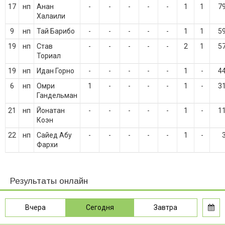
17
нп
Анан
-
-
-
-
-
1
1
7
Халаили
9
нп
Тай Барибо
-
-
-
-
-
1
1
5
19
нп
Став
-
-
-
-
-
2
1
5
Ториал
19
нп
Идан Горно
-
-
-
-
-
1
-
4
6
нп
Омри
1
-
-
-
-
1
-
3
Гандельман
21
нп
Йонатан
-
-
-
-
-
1
-
1
Коэн
22
нп
Сайед Абу
-
-
-
-
-
1
-
Фархи
Результаты онлайн
Вчера
Сегодня
Завтра