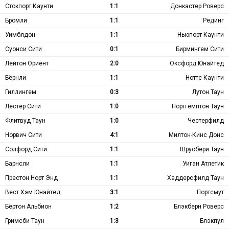
Стокпорт Каунти
1:1
Донкастер Роверс
Бромли
1:1
Рединг
Уимблдон
1:1
Ньюпорт Каунти
Суонси Сити
0:1
Бирмингем Сити
Лейтон Ориент
2:0
Оксфорд Юнайтед
Бёрнли
1:1
Ноттс Каунти
Гиллингем
0:3
Лутон Таун
Лестер Сити
1:0
Нортгемптон Таун
Флитвуд Таун
1:0
Честерфилд
Норвич Сити
4:1
Милтон-Кинс Донс
Солфорд Сити
1:1
Шрусбери Таун
Барнсли
1:1
Уиган Атлетик
Престон Норт Энд
1:1
Хаддерсфилд Таун
Вест Хэм Юнайтед
3:1
Портсмут
Бёртон Альбион
1:2
Блэкберн Роверс
Гримсби Таун
1:3
Блэкпул