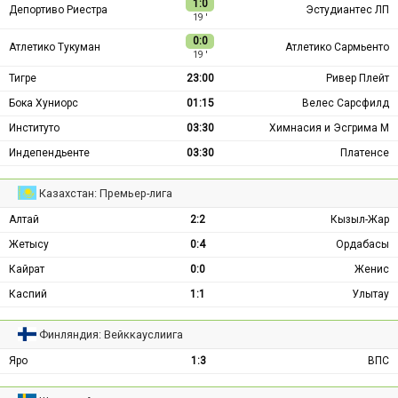
1:0
Депортиво Риестра
Эстудиантес ЛП
19 ′
0:0
Атлетико Тукуман
Атлетико Сармьенто
19 ′
Тигре
23:00
Ривер Плейт
Бока Хуниорс
01:15
Велес Сарсфилд
Институто
03:30
Химнасия и Эсгрима М
Индепендьенте
03:30
Платенсе
Казахстан: Премьер-лига
Алтай
2:2
Кызыл-Жар
Жетысу
0:4
Ордабасы
Кайрат
0:0
Женис
Каспий
1:1
Улытау
Финляндия: Вейккауслиига
Яро
1:3
ВПС