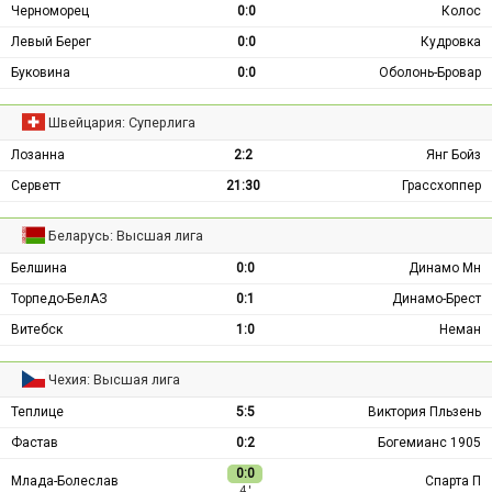
Черноморец
0:0
Колос
Левый Берег
0:0
Кудровка
Буковина
0:0
Оболонь-Бровар
Швейцария: Суперлига
Лозанна
2:2
Янг Бойз
Серветт
21:30
Грассхоппер
Беларусь: Высшая лига
Белшина
0:0
Динамо Мн
Торпедо-БелАЗ
0:1
Динамо-Брест
Витебск
1:0
Неман
Чехия: Высшая лига
Теплице
5:5
Виктория Пльзень
Фастав
0:2
Богемианс 1905
0:0
Млада-Болеслав
Спарта П
4 ′