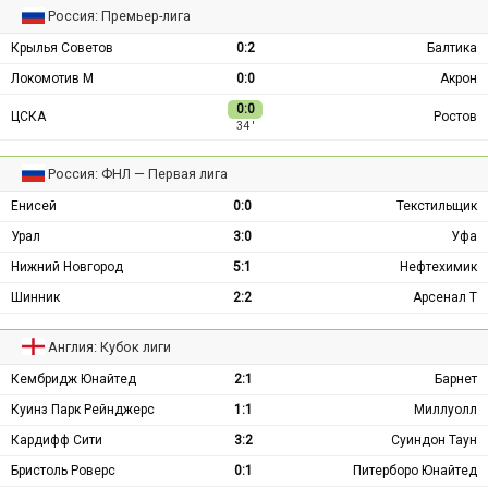
Россия: Премьер-лига
Крылья Советов
0:2
Балтика
Локомотив М
0:0
Акрон
0:0
ЦСКА
Ростов
34 ′
Россия: ФНЛ — Первая лига
Енисей
0:0
Текстильщик
Урал
3:0
Уфа
Нижний Новгород
5:1
Нефтехимик
Шинник
2:2
Арсенал Т
Англия: Кубок лиги
Кембридж Юнайтед
2:1
Барнет
Куинз Парк Рейнджерс
1:1
Миллуолл
Кардифф Сити
3:2
Суиндон Таун
Бристоль Роверс
0:1
Питерборо Юнайтед