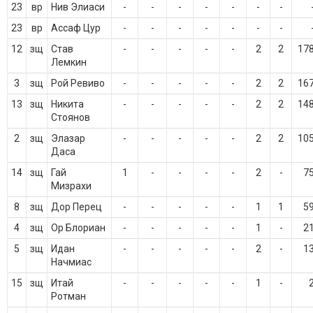
23
вр
Нив Элиаси
-
-
-
-
-
-
-
23
вр
Ассаф Цур
-
-
-
-
-
-
-
12
зщ
Став
-
-
-
-
-
2
2
17
Лемкин
3
зщ
Рой Ревиво
-
-
-
-
-
2
2
16
13
зщ
Никита
-
-
-
-
-
2
2
14
Стоянов
2
зщ
Элазар
-
-
-
-
-
2
2
10
Даса
14
зщ
Гай
1
-
-
-
-
2
-
7
Мизрахи
8
зщ
Дор Перец
-
-
-
-
-
1
1
5
4
зщ
Ор Блориан
-
-
-
-
-
1
-
2
5
зщ
Идан
-
-
-
-
-
2
-
1
Начмиас
15
зщ
Итай
-
-
-
-
-
1
-
Ротман