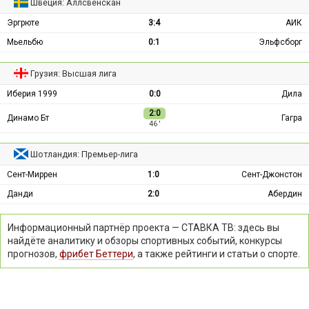
Швеция: Аллсвенскан
Эргрюте
3:4
АИК
Мьельбю
0:1
Эльфсборг
Грузия: Высшая лига
Иберия 1999
0:0
Дила
2:0
Динамо Бт
Гагра
46 ′
Шотландия: Премьер-лига
Сент-Миррен
1:0
Сент-Джонстон
Данди
2:0
Абердин
Информационный партнёр проекта — СТАВКА ТВ: здесь вы
найдёте аналитику и обзоры спортивных событий, конкурсы
прогнозов,
фрибет Беттери
, а также рейтинги и статьи о спорте.