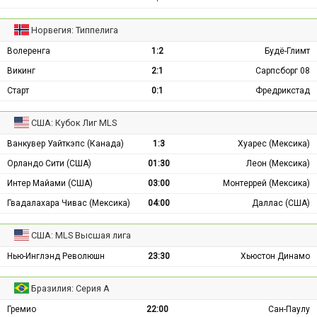
Норвегия: Типпелига
Волеренга
1:2
Будё-Глимт
Викинг
2:1
Сарпсборг 08
Старт
0:1
Фредрикстад
США: Кубок Лиг MLS
Ванкувер Уайткэпс (Канада)
1:3
Хуарес (Мексика)
Орландо Сити (США)
01:30
Леон (Мексика)
Интер Майами (США)
03:00
Монтеррей (Мексика)
Гвадалахара Чивас (Мексика)
04:00
Даллас (США)
США: MLS Высшая лига
Нью-Инглэнд Революшн
23:30
Хьюстон Динамо
Бразилия: Серия А
Гремио
22:00
Сан-Паулу