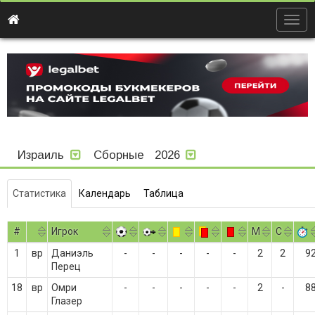
Togg
navig
Израиль
Сборные
2026
Статистика
Календарь
Таблица
#
Игрок
M
С
1
вр
Даниэль
-
-
-
-
-
2
2
9
Перец
18
вр
Омри
-
-
-
-
-
2
-
8
Глазер