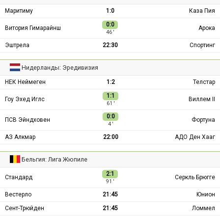
Маритиму
1:0
Каза Пия
0:0
Витория Гимарайнш
Арока
46 ′
Эштрела
22:30
Спортинг
Нидерланды: Эредивизия
НЕК Неймеген
1:2
Телстар
1:1
Гоу Эхед Иглс
Виллем II
61 ′
0:0
ПСВ Эйндховен
Фортуна
4 ′
АЗ Алкмар
22:00
АДО Ден Хааг
Бельгия: Лига Жюпиле
2:1
Стандард
Серкль Брюгге
91 ′
Вестерло
21:45
Юнион
Сент-Трюйден
21:45
Ломмел