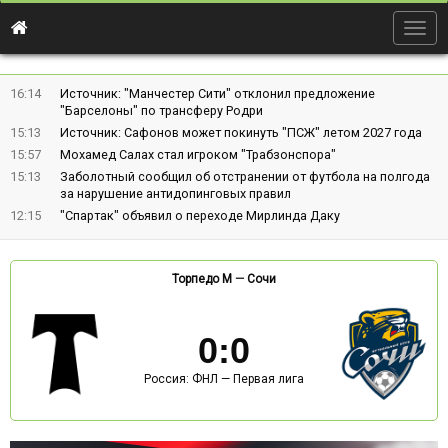
Togg
navig
16:14
Источник: "Манчестер Сити" отклонил предложение
"Барселоны" по трансферу Родри
15:13
Источник: Сафонов может покинуть "ПСЖ" летом 2027 года
15:57
Мохамед Салах стал игроком "Трабзонспора"
15:13
Заболотный сообщил об отстранении от футбола на полгода
за нарушение антидопинговых правил
12:15
"Спартак" объявил о переходе Мирлинда Даку
Торпедо М
—
Сочи
0
:
0
Россия: ФНЛ — Первая лига