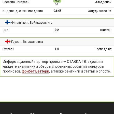
0:0
Росарио Сентраль
Альдосиви
51 ′
Индепендьенте Ривадавия
03:45
Эстудиантес РК
Финляндия: Вейккауслиига
СИК
2:2
Гнистан
Грузия: Высшая лига
Рустави
1:0
Торпедо Кт
Информационный партнёр проекта — СТАВКА ТВ: здесь вы
найдёте аналитику и обзоры спортивных событий, конкурсы
прогнозов,
фрибет Беттери
, а также рейтинги и статьи о спорте.