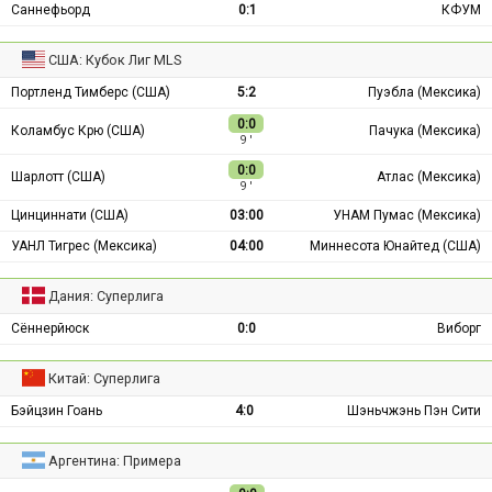
Саннефьорд
0:1
КФУМ
США: Кубок Лиг MLS
Портленд Тимберс (США)
5:2
Пуэбла (Мексика)
0:0
Коламбус Крю (США)
Пачука (Мексика)
9 ′
0:0
Шарлотт (США)
Атлас (Мексика)
9 ′
Цинциннати (США)
03:00
УНАМ Пумас (Мексика)
УАНЛ Тигрес (Мексика)
04:00
Миннесота Юнайтед (США)
Дания: Суперлига
Сённерйюск
0:0
Виборг
Китай: Суперлига
Бэйцзин Гоань
4:0
Шэньчжэнь Пэн Сити
Аргентина: Примера