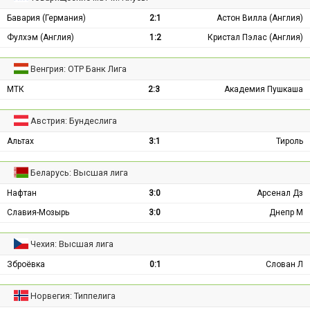
Бавария (Германия)
2:1
Астон Вилла (Англия)
Фулхэм (Англия)
1:2
Кристал Пэлас (Англия)
Венгрия: ОТР Банк Лига
МТК
2:3
Академия Пушкаша
Австрия: Бундеслига
Альтах
3:1
Тироль
Беларусь: Высшая лига
Нафтан
3:0
Арсенал Дз
Славия-Мозырь
3:0
Днепр М
Чехия: Высшая лига
Зброёвка
0:1
Слован Л
Норвегия: Типпелига