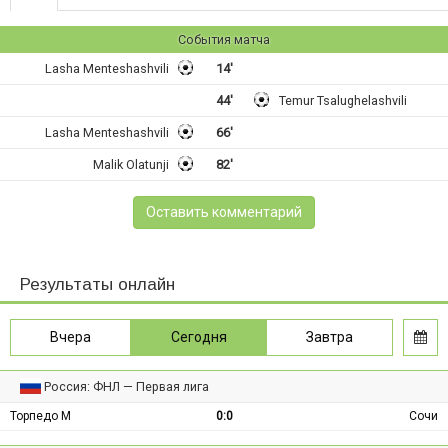
События матча
Lasha Menteshashvili
14'
44'
Temur Tsalughelashvili
Lasha Menteshashvili
66'
Malik Olatunji
82'
Оставить комментарий
Результаты онлайн
Вчера
Сегодня
Завтра
Россия: ФНЛ — Первая лига
Торпедо М
0:0
Сочи