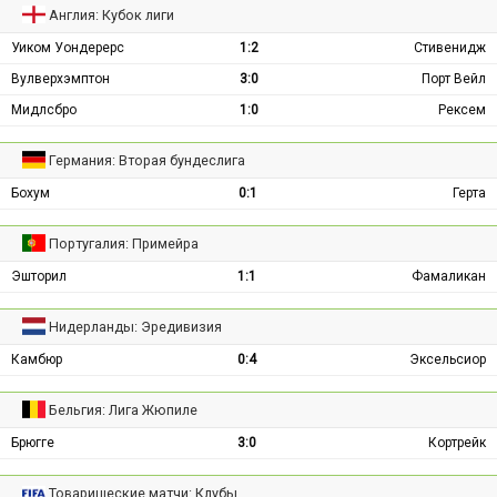
Англия: Кубок лиги
Уиком Уондерерс
1:2
Стивенидж
Вулверхэмптон
3:0
Порт Вейл
Мидлсбро
1:0
Рексем
Германия: Вторая бундеслига
Бохум
0:1
Герта
Португалия: Примейра
Эшторил
1:1
Фамаликан
Нидерланды: Эредивизия
Камбюр
0:4
Эксельсиор
Бельгия: Лига Жюпиле
Брюгге
3:0
Кортрейк
Товарищеские матчи: Клубы