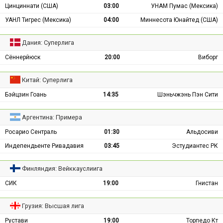
Цинциннати (США)
03:00
УНАМ Пумас (Мексика)
УАНЛ Тигрес (Мексика)
04:00
Миннесота Юнайтед (США)
Дания: Суперлига
Сённерйюск
20:00
Виборг
Китай: Суперлига
Бэйцзин Гоань
14:35
Шэньчжэнь Пэн Сити
Аргентина: Примера
Росарио Сентраль
01:30
Альдосиви
Индепендьенте Ривадавия
03:45
Эстудиантес РК
Финляндия: Вейккауслиига
СИК
19:00
Гнистан
Грузия: Высшая лига
Рустави
19:00
Торпедо Кт