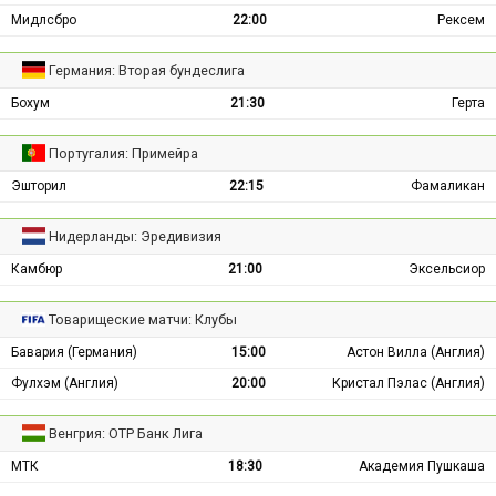
Мидлсбро
22:00
Рексем
Германия: Вторая бундеслига
Бохум
21:30
Герта
Португалия: Примейра
Эшторил
22:15
Фамаликан
Нидерланды: Эредивизия
Камбюр
21:00
Эксельсиор
Товарищеские матчи: Клубы
Бавария (Германия)
15:00
Астон Вилла (Англия)
Фулхэм (Англия)
20:00
Кристал Пэлас (Англия)
Венгрия: ОТР Банк Лига
МТК
18:30
Академия Пушкаша