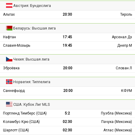
Австрия: Бундеслига
Альтах
20:30
Тироль
Беларусь: Высшая лига
Нафтан
17:45
Арсенал Дз
Славия-Мозырь
19:45
Днепр М
Чехия: Высшая лига
Зброёвка
20:00
Слован Л
Норвегия: Типпелига
Саннефьорд
20:00
КФУМ
США: Кубок Лиг MLS
Портленд Тимберс (США)
5:2
Пуэбла (Мексика)
Коламбус Крю (США)
02:30
Пачука (Мексика)
Шарлотт (США)
02:30
Атлас (Мексика)