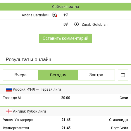
События матча
Andria Bartishvili
19'
59'
Zurab Golubiani
Оставить комментарий
Результаты онлайн
Вчера
Сегодня
Завтра
Россия: ФНЛ — Первая лига
Торпедо М
20:00
Сочи
Англия: Кубок лиги
Уиком Уондерерс
21:45
Стивенидж
Вулверхэмптон
21:45
Порт Вейл