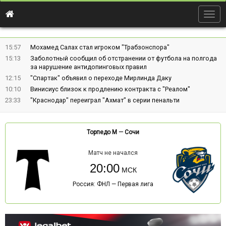
Togg
navig
15:57
Мохамед Салах стал игроком "Трабзонспора"
15:13
Заболотный сообщил об отстранении от футбола на полгода
за нарушение антидопинговых правил
12:15
"Спартак" объявил о переходе Мирлинда Даку
10:10
Винисиус близок к продлению контракта с "Реалом"
23:33
"Краснодар" переиграл "Ахмат" в серии пенальти
Торпедо М
—
Сочи
Матч не начался
20:00
Россия: ФНЛ — Первая лига