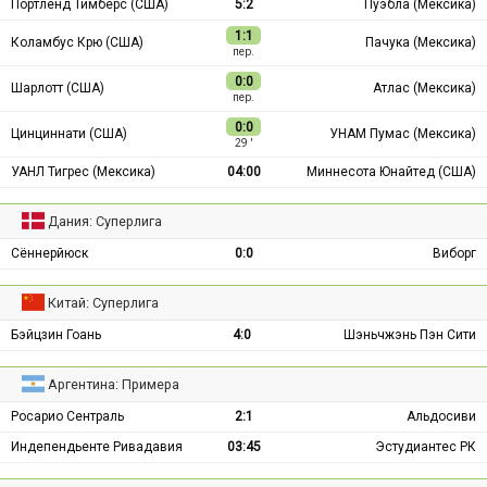
Портленд Тимберс (США)
5:2
Пуэбла (Мексика)
1:1
Коламбус Крю (США)
Пачука (Мексика)
пер.
0:0
Шарлотт (США)
Атлас (Мексика)
пер.
0:0
Цинциннати (США)
УНАМ Пумас (Мексика)
29 ′
УАНЛ Тигрес (Мексика)
04:00
Миннесота Юнайтед (США)
Дания: Суперлига
Сённерйюск
0:0
Виборг
Китай: Суперлига
Бэйцзин Гоань
4:0
Шэньчжэнь Пэн Сити
Аргентина: Примера
Росарио Сентраль
2:1
Альдосиви
Индепендьенте Ривадавия
03:45
Эстудиантес РК