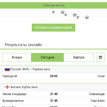
События матча
0'
0'
0'
Оставить комментарий
Результаты онлайн
Вчера
Сегодня
Завтра
Россия: ФНЛ — Первая лига
Торпедо М
20:00
Сочи
Англия: Кубок лиги
Уиком Уондерерс
21:45
Стивенидж
Вулверхэмптон
21:45
Порт Вейл