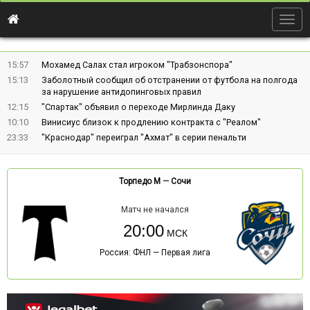
Togg
navig
15:57
Мохамед Салах стал игроком "Трабзонспора"
15:13
Заболотный сообщил об отстранении от футбола на полгода
за нарушение антидопинговых правил
12:15
"Спартак" объявил о переходе Мирлинда Даку
10:10
Винисиус близок к продлению контракта с "Реалом"
23:33
"Краснодар" переиграл "Ахмат" в серии пенальти
Торпедо М
—
Сочи
Матч не начался
20:00
Россия: ФНЛ — Первая лига