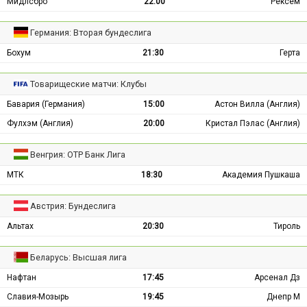
Мидлсбро
22:00
Рексем
Германия: Вторая бундеслига
Бохум
21:30
Герта
Товарищеские матчи: Клубы
Бавария (Германия)
15:00
Астон Вилла (Англия)
Фулхэм (Англия)
20:00
Кристал Пэлас (Англия)
Венгрия: ОТР Банк Лига
МТК
18:30
Академия Пушкаша
Австрия: Бундеслига
Альтах
20:30
Тироль
Беларусь: Высшая лига
Нафтан
17:45
Арсенал Дз
Славия-Мозырь
19:45
Днепр М