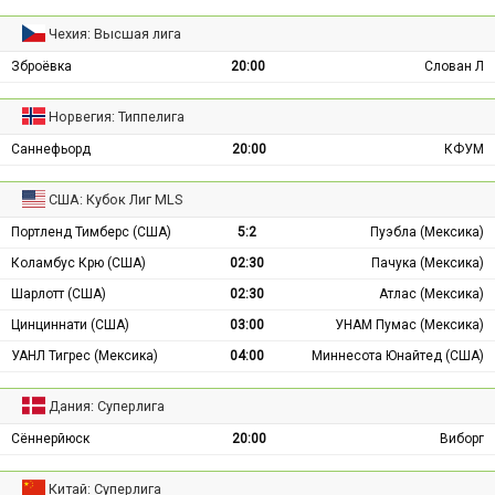
Чехия: Высшая лига
Зброёвка
20:00
Слован Л
Норвегия: Типпелига
Саннефьорд
20:00
КФУМ
США: Кубок Лиг MLS
Портленд Тимберс (США)
5:2
Пуэбла (Мексика)
Коламбус Крю (США)
02:30
Пачука (Мексика)
Шарлотт (США)
02:30
Атлас (Мексика)
Цинциннати (США)
03:00
УНАМ Пумас (Мексика)
УАНЛ Тигрес (Мексика)
04:00
Миннесота Юнайтед (США)
Дания: Суперлига
Сённерйюск
20:00
Виборг
Китай: Суперлига