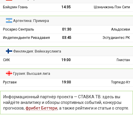
Бэйцзин Гоань
14:35
Шэньчжэнь Пэн Сити
Аргентина: Примера
Росарио Сентраль
01:30
Альдосиви
Индепендьенте Ривадавия
03:45
Эстудиантес РК
Финляндия: Вейккауслиига
СИК
19:00
Гнистан
Грузия: Высшая лига
Рустави
19:00
Торпедо Кт
Информационный партнёр проекта — СТАВКА ТВ: здесь вы
найдёте аналитику и обзоры спортивных событий, конкурсы
прогнозов,
фрибет Беттери
, а также рейтинги и статьи о спорте.