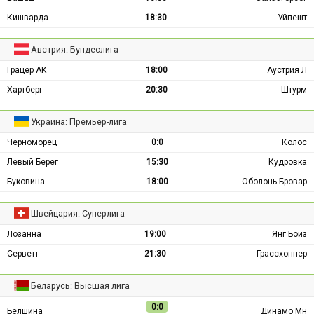
Кишварда
18:30
Уйпешт
Австрия: Бундеслига
Грацер АК
18:00
Аустрия Л
Хартберг
20:30
Штурм
Украина: Премьер-лига
Черноморец
0:0
Колос
Левый Берег
15:30
Кудровка
Буковина
18:00
Оболонь-Бровар
Швейцария: Суперлига
Лозанна
19:00
Янг Бойз
Серветт
21:30
Грассхоппер
Беларусь: Высшая лига
0:0
Белшина
Динамо Мн