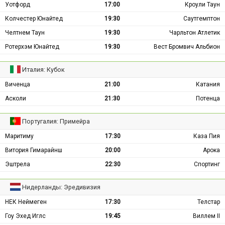
Уотфорд
17:00
Кроули Таун
Колчестер Юнайтед
19:30
Саутгемптон
Челтнем Таун
19:30
Чарльтон Атлетик
Ротерхэм Юнайтед
19:30
Вест Бромвич Альбион
Италия: Кубок
Виченца
21:00
Катания
Асколи
21:30
Потенца
Португалия: Примейра
Маритиму
17:30
Каза Пия
Витория Гимарайнш
20:00
Арока
Эштрела
22:30
Спортинг
Нидерланды: Эредивизия
НЕК Неймеген
17:30
Телстар
Гоу Эхед Иглс
19:45
Виллем II