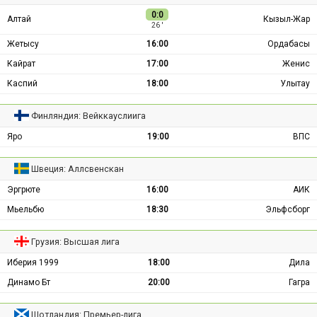
0:0
Алтай
Кызыл-Жар
26 ′
Жетысу
16:00
Ордабасы
Кайрат
17:00
Женис
Каспий
18:00
Улытау
Финляндия: Вейккауслиига
Яро
19:00
ВПС
Швеция: Аллсвенскан
Эргрюте
16:00
АИК
Мьельбю
18:30
Эльфсборг
Грузия: Высшая лига
Иберия 1999
18:00
Дила
Динамо Бт
20:00
Гагра
Шотландия: Премьер-лига