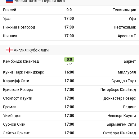
Россия: ФНЛ — Первая лига
Енисей
0:0
Текстильщик
Урал
17:00
Уфа
Нижний Новгород
17:00
Нефтехимик
Шинник
17:00
Арсенал Т
Англия: Кубок лиги
0:0
Кембридж Юнайтед
Барнет
26 ′
Куинз Парк Рейнджерс
16:00
Миллуолл
Кардифф Сити
17:00
Суиндон Таун
Бристоль Роверс
17:00
Питерборо Юнайтед
Стокпорт Каунти
17:00
Донкастер Роверс
Бромли
17:00
Рединг
Уимблдон
17:00
Ньюпорт Каунти
Суонси Сити
17:00
Бирмингем Сити
Лейтон Ориент
17:00
Оксфорд Юнайтед