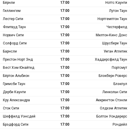
Бёрнли
17:00
Ноттс Каунти
Гиллингем
17:00
Лутон Таун
Лестер Сити
17:00
Нортгемптон Таун
Флитвуд Таун
17:00
Честерфилд
Норвич Сити
17:00
Милтон-Кинс Донс
Солфорд Сити
17:00
Шрусбери Таун
Барнсли
17:00
Уиган Атлетик
Престон Норт Энд
17:00
Хаддерсфилд Таун
Вест Хэм Юнайтед
17:00
Портсмут
Бёртон Альбион
17:00
Блэкберн Роверс
Гримсби Таун
17:00
Блэкпул
Дерби Каунти
17:00
Линкольн Сити
Кру Александра
17:00
Аккрингтон Стэнли
Сток Сити
17:00
Олдхэм Атлетик
Шеффилд Уэнсдей
17:00
Болтон Уондерерс
Брэдфорд Сити
17:00
Рочдейл