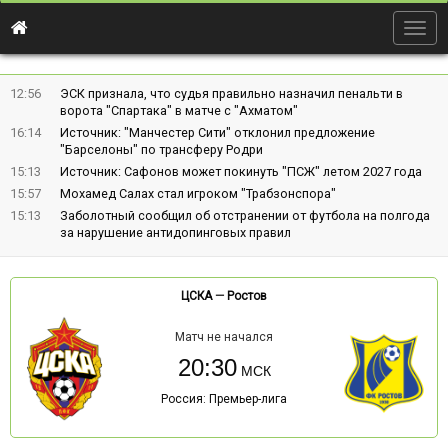
Togg
navig
12:56
ЭСК признала, что судья правильно назначил пенальти в
ворота "Спартака" в матче с "Ахматом"
16:14
Источник: "Манчестер Сити" отклонил предложение
"Барселоны" по трансферу Родри
15:13
Источник: Сафонов может покинуть "ПСЖ" летом 2027 года
15:57
Мохамед Салах стал игроком "Трабзонспора"
15:13
Заболотный сообщил об отстранении от футбола на полгода
за нарушение антидопинговых правил
ЦСКА
—
Ростов
Матч не начался
20:30
Россия: Премьер-лига