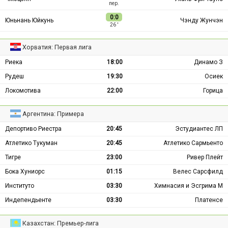
пер.
0:0
Юньнань Юйкунь
Чэнду Жунчэн
26 ′
Хорватия: Первая лига
Риека
18:00
Динамо З
Рудеш
19:30
Осиек
Локомотива
22:00
Горица
Аргентина: Примера
Депортиво Риестра
20:45
Эстудиантес ЛП
Атлетико Тукуман
20:45
Атлетико Сармьенто
Тигре
23:00
Ривер Плейт
Бока Хуниорс
01:15
Велес Сарсфилд
Институто
03:30
Химнасия и Эсгрима М
Индепендьенте
03:30
Платенсе
Казахстан: Премьер-лига