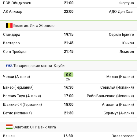
ПСВ Эйндховен
21:00
Фортуна
АЗ Алкмар
22:00
АДО Ден Хааг
Бельгия: Лига Жюпиле
Стандард
19:15
Серкль Брюгге
Вестерло
21:45
Юнион
Сент-Трюйден
21:45
Ломмел
Товарищеские матчи: Клубы
0:0
Челси (Англия)
Милан (Италия)
26 ′
Байер (Германия)
16:30
Севилья (Испания)
Ипсвич Таун (Англия)
17:00
Райо Вальекано (Испания)
Шальке-04 (Германия)
18:00
Аталанта (Италия)
Бетис (Испания)
21:30
Борнмут (Англия)
Венгрия: ОТР Банк Лига
Вашаш
16:30
Залаэгерсег