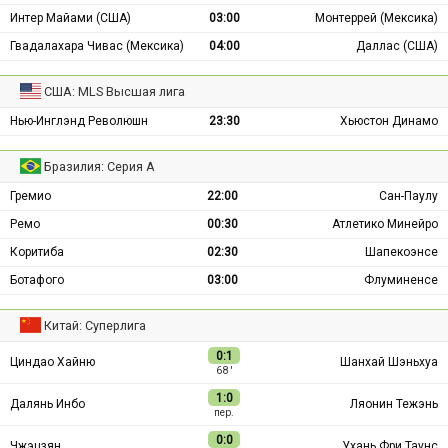
Интер Майами (США)
03:00
Монтеррей (Мексика)
Гвадалахара Чивас (Мексика)
04:00
Даллас (США)
США: MLS Высшая лига
Нью-Инглэнд Революшн
23:30
Хьюстон Динамо
Бразилия: Серия А
Гремио
22:00
Сан-Паулу
Ремо
00:30
Атлетико Минейро
Коритиба
02:30
Шапекоэнсе
Ботафого
03:00
Флуминенсе
Китай: Суперлига
0:1
Циндао Хайню
Шанхай Шэньхуа
68 ′
1:0
Далянь Инбо
Ляонин Тежэнь
пер.
0:0
Чжэцзян
Ухань Фри Таунс