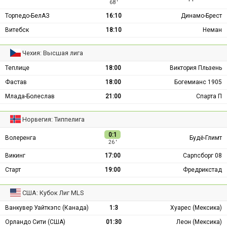
68 ′
Торпедо-БелАЗ
16:10
Динамо-Брест
Витебск
18:10
Неман
Чехия: Высшая лига
Теплице
18:00
Виктория Пльзень
Фастав
18:00
Богемианс 1905
Млада-Болеслав
21:00
Спарта П
Норвегия: Типпелига
0:1
Волеренга
Будё-Глимт
26 ′
Викинг
17:00
Сарпсборг 08
Старт
19:00
Фредрикстад
США: Кубок Лиг MLS
Ванкувер Уайткэпс (Канада)
1:3
Хуарес (Мексика)
Орландо Сити (США)
01:30
Леон (Мексика)