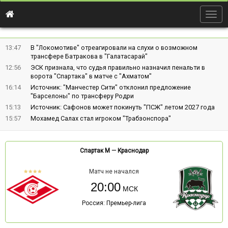
Togg
navig
13:47
В "Локомотиве" отреагировали на слухи о возможном
трансфере Батракова в "Галатасарай"
12:56
ЭСК признала, что судья правильно назначил пенальти в
ворота "Спартака" в матче с "Ахматом"
16:14
Источник: "Манчестер Сити" отклонил предложение
"Барселоны" по трансферу Родри
15:13
Источник: Сафонов может покинуть "ПСЖ" летом 2027 года
15:57
Мохамед Салах стал игроком "Трабзонспора"
Спартак М
—
Краснодар
Матч не начался
20:00
Россия: Премьер-лига