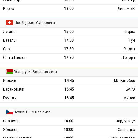
Эпицентр
15:30
Шахтёр
Верес
18:00
Динамо К
Швейцария: Суперлига
Лугано
15:00
Цюрих
Базель
17:30
Тун
Сьон
17:30
Вадуц
Санкт-Галлен
17:30
Люцерн
Беларусь: Высшая лига
Ислочь
14:45
МЛ Витебск
Барановичи
16:45
БАТЭ
Гомель
18:45
Минск
Чехия: Высшая лига
Славия П
16:00
Пардубице
Яблонец
18:00
Словацко