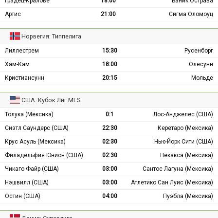
Градец-Кралове
18:00
Баник Острава
Артис
21:00
Сигма Оломоуц
Норвегия: Типпелига
Лиллестрем
15:30
Русенборг
Хам-Кам
18:00
Олесунн
Кристиансунн
20:15
Мольде
США: Кубок Лиг MLS
Толука (Мексика)
0:1
Лос-Анджелес (США)
Сиэтл Саундерс (США)
22:30
Керетаро (Мексика)
Крус Асуль (Мексика)
02:30
Нью-Йорк Сити (США)
Филадельфия Юнион (США)
02:30
Некакса (Мексика)
Чикаго Файр (США)
03:00
Сантос Лагуна (Мексика)
Нэшвилл (США)
03:00
Атлетико Сан Луис (Мексика)
Остин (США)
04:00
Пуэбла (Мексика)