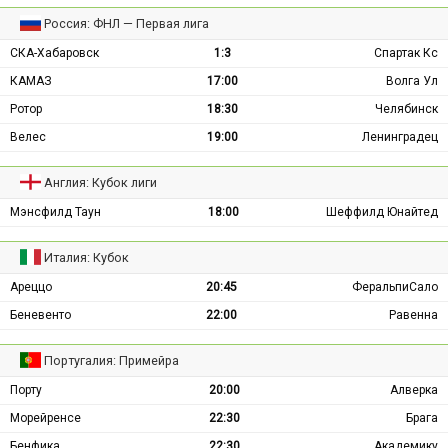
Россия: ФНЛ — Первая лига
СКА-Хабаровск
1:3
Спартак Кс
КАМАЗ
17:00
Волга Ул
Ротор
18:30
Челябинск
Велес
19:00
Ленинградец
Англия: Кубок лиги
Мэнсфилд Таун
18:00
Шеффилд Юнайтед
Италия: Кубок
Ареццо
20:45
ФеральпиСало
Беневенто
22:00
Равенна
Португалия: Примейра
Порту
20:00
Алверка
Морейренсе
22:30
Брага
Бенфика
22:30
Академику