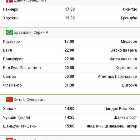
Дания: Суперлига
Раннерс
17:00
Люнгбю
Хорсенс
19:00
Брондбю
Бразилия: Серия А
Крузейро
17:00
Мирасол
Баия
22:00
Васко да Гама
Палмейрас
22:00
Интернасьонал
Ред Булл Брагантино
00:30
Коринтианс
Сантос
00:30
Атлетико Паранаэнсе
Фламенго
01:30
Витория
Китай: Суперлига
Хэнань
14:00
Циндао Вест Кост
Чунцин Тунлян
14:35
Шанхай Порт
Шаньдун Тайшань
15:00
Тяньцзинь Цзиньмэнь Тайгер