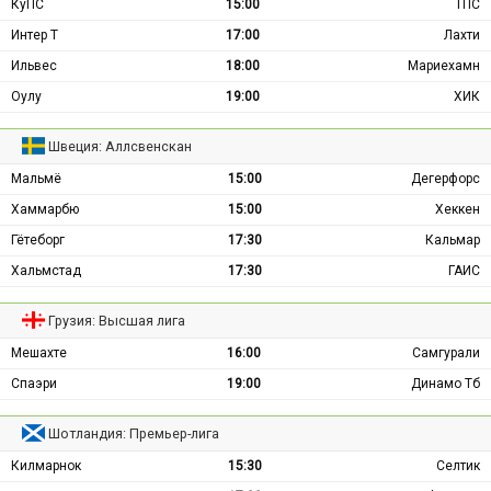
КуПС
15:00
ТПС
Интер Т
17:00
Лахти
Ильвес
18:00
Мариехамн
Оулу
19:00
ХИК
Швеция: Аллсвенскан
Мальмё
15:00
Дегерфорс
Хаммарбю
15:00
Хеккен
Гётеборг
17:30
Кальмар
Хальмстад
17:30
ГАИС
Грузия: Высшая лига
Мешахте
16:00
Самгурали
Спаэри
19:00
Динамо Тб
Шотландия: Премьер-лига
Килмарнок
15:30
Селтик