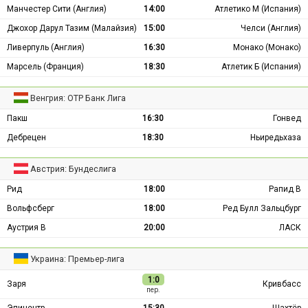
Манчестер Сити (Англия)
14:00
Атлетико М (Испания)
Джохор Дарул Тазим (Малайзия)
15:00
Челси (Англия)
Ливерпуль (Англия)
16:30
Монако (Монако)
Марсель (Франция)
18:30
Атлетик Б (Испания)
Венгрия: ОТР Банк Лига
Пакш
16:30
Гонвед
Дебрецен
18:30
Ньиредьхаза
Австрия: Бундеслига
Рид
18:00
Рапид В
Вольфсберг
18:00
Ред Булл Зальцбург
Аустрия В
20:00
ЛАСК
Украина: Премьер-лига
1:0
Заря
Кривбасс
пер.