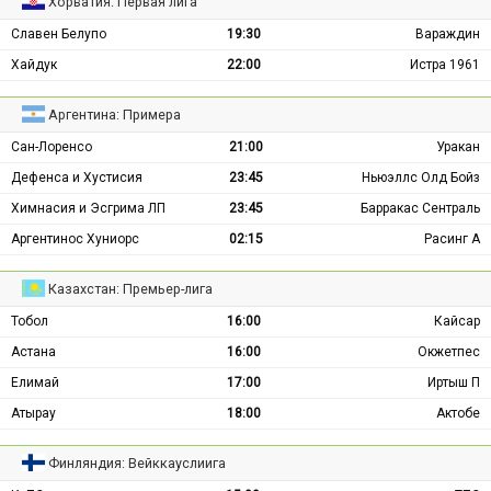
Хорватия: Первая лига
Славен Белупо
19:30
Вараждин
Хайдук
22:00
Истра 1961
Аргентина: Примера
Сан-Лоренсо
21:00
Уракан
Дефенса и Хустисия
23:45
Ньюэллс Олд Бойз
Химнасия и Эсгрима ЛП
23:45
Барракас Сентраль
Аргентинос Хуниорс
02:15
Расинг А
Казахстан: Премьер-лига
Тобол
16:00
Кайсар
Астана
16:00
Окжетпес
Елимай
17:00
Иртыш П
Атырау
18:00
Актобе
Финляндия: Вейккауслиига