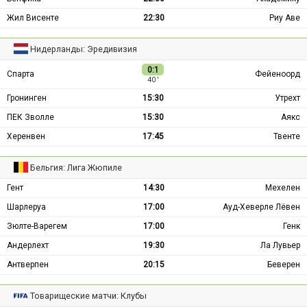
Жил Висенте
22:30
Риу Аве
Нидерланды: Эредивизия
0:1
Спарта
Фейеноорд
40 ′
Гронинген
15:30
Утрехт
ПЕК Зволле
15:30
Аякс
Херенвен
17:45
Твенте
Бельгия: Лига Жюпиле
Гент
14:30
Мехелен
Шарлеруа
17:00
Ауд-Хеверле Лёвен
Зюлте-Варегем
17:00
Генк
Андерлехт
19:30
Ла Лувьер
Антверпен
20:15
Беверен
Товарищеские матчи: Клубы