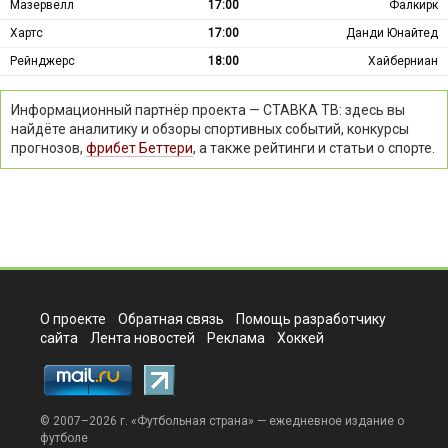
Мазервелл
17:00
Фалкирк
Хартс
17:00
Данди Юнайтед
Рейнджерс
18:00
Хайберниан
Информационный партнёр проекта — СТАВКА ТВ: здесь вы
найдёте аналитику и обзоры спортивных событий, конкурсы
прогнозов,
фрибет Беттери
, а также рейтинги и статьи о спорте.
О проекте
Обратная связь
Помощь разработчику
сайта
Лента новостей
Реклама
Хоккей
© 2007–2026 г. «
Футбольная страна
» — ежедневное издание о
футболе