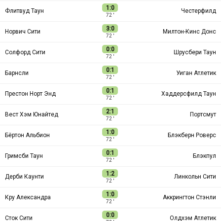
1:0
Флитвуд Таун
Честерфилд
72 ′
3:0
Норвич Сити
Милтон-Кинс Донс
72 ′
0:0
Солфорд Сити
Шрусбери Таун
72 ′
0:1
Барнсли
Уиган Атлетик
72 ′
0:1
Престон Норт Энд
Хаддерсфилд Таун
72 ′
2:1
Вест Хэм Юнайтед
Портсмут
72 ′
1:0
Бёртон Альбион
Блэкберн Роверс
72 ′
0:1
Гримсби Таун
Блэкпул
72 ′
1:2
Дерби Каунти
Линкольн Сити
72 ′
1:0
Кру Александра
Аккрингтон Стэнли
72 ′
0:0
Сток Сити
Олдхэм Атлетик