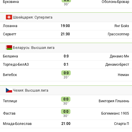
Буковина
Оболонь-Бровар
30 ′
Швейцария: Суперлига
Лозанна
19:00
Янг Бойз
Серветт
21:30
Грассхоппер
Беларусь: Высшая лига
Белшина
0:0
Динамо Мн
Торпедо-БелАЗ
0:1
Динамо-Брест
0:0
Витебск
Неман
20 ′
Чехия: Высшая лига
0:0
Теплице
Виктория Пльзень
30 ′
0:0
Фастав
Богемианс 1905
30 ′
Млада-Болеслав
21:00
Спарта П