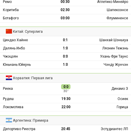
Ремо
00:30
Атлетико Минейро
Коритиба
02:30
Шапекоэнсе
Ботафого
03:00
Флуминенсе
Китай: Суперлига
Циндао Хайню
0:1
Шанхай Шэньхуа
Далянь Инбо
1:0
Ляонин Тежэнь
Чжэцзян
0:0
Ухань Фри Таунс
Юньнань Юйкунь
1:0
Чэнду Жунчэн
Хорватия: Первая лига
0:0
Риека
Динамо З
30 ′
Рудеш
19:30
Осиек
Локомотива
22:00
Горица
Аргентина: Примера
Депортиво Риестра
20:45
Эстудиантес ЛП