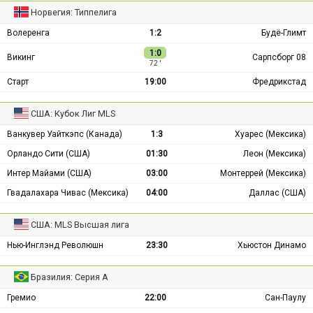
Норвегия: Типпелига
Волеренга
1:2
Будё-Глимт
1:0
Викинг
Сарпсборг 08
72 ′
Старт
19:00
Фредрикстад
США: Кубок Лиг MLS
Ванкувер Уайткэпс (Канада)
1:3
Хуарес (Мексика)
Орландо Сити (США)
01:30
Леон (Мексика)
Интер Майами (США)
03:00
Монтеррей (Мексика)
Гвадалахара Чивас (Мексика)
04:00
Даллас (США)
США: MLS Высшая лига
Нью-Инглэнд Революшн
23:30
Хьюстон Динамо
Бразилия: Серия А
Гремио
22:00
Сан-Паулу