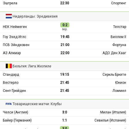
Эштрела
22:30
Спортинг
Нидерланды: Эредивизия
0:2
НЕК Неймеген
Телстар
пер.
Гоу Эхед Иглс
19:45
Виллем II
ПСВ Эйндховен
21:00
Фортуна
АЗ Алкмар
22:00
АДО Ден Хааг
Бельгия: Лига Жюпиле
Стандард
19:15
Серкль Брюгге
Вестерло
21:45
Юнион
Сент-Трюйден
21:45
Ломмел
Товарищеские матчи: Клубы
Челси (Англия)
3:0
Милан (Италия)
Байер (Германия)
1:1
Севилья (Испания)
3:0