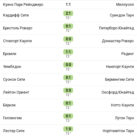
Куинз Парк Рейнджерс
1:1
Миллуолл
2:1
Кардифф Сити
Суиндон Таун
72 ′
0:1
Бристоль Роверс
Питерборо Юнайтед
72 ′
0:0
Стокпорт Каунти
Донкастер Роверс
72 ′
1:1
Бромли
Рединг
72 ′
0:0
Уимблдон
Ньюпорт Каунти
72 ′
0:1
Суонси Сити
Бирмингем Сити
72 ′
0:0
Лейтон Ориент
Оксфорд Юнайтед
72 ′
0:1
Бёрнли
Ноттс Каунти
72 ′
0:1
Гиллингем
Лутон Таун
72 ′
1:0
Лестер Сити
Нортгемптон Таун
72 ′