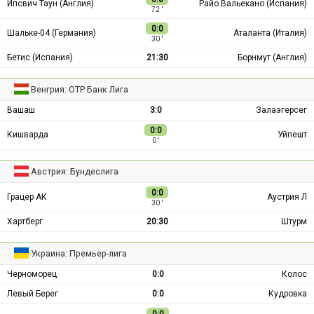
Ипсвич Таун (Англия)
Райо Вальекано (Испания)
72 ′
0:0
Шальке-04 (Германия)
Аталанта (Италия)
30 ′
Бетис (Испания)
21:30
Борнмут (Англия)
Венгрия: ОТР Банк Лига
Вашаш
3:0
Залаэгерсег
0:0
Кишварда
Уйпешт
0 ′
Австрия: Бундеслига
0:0
Грацер АК
Аустрия Л
30 ′
Хартберг
20:30
Штурм
Украина: Премьер-лига
Черноморец
0:0
Колос
Левый Берег
0:0
Кудровка
0:0