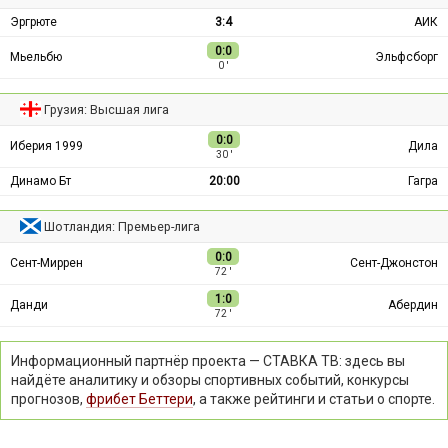
Эргрюте
3:4
АИК
0:0
Мьельбю
Эльфсборг
0 ′
Грузия: Высшая лига
0:0
Иберия 1999
Дила
30 ′
Динамо Бт
20:00
Гагра
Шотландия: Премьер-лига
0:0
Сент-Миррен
Сент-Джонстон
72 ′
1:0
Данди
Абердин
72 ′
Информационный партнёр проекта — СТАВКА ТВ: здесь вы
найдёте аналитику и обзоры спортивных событий, конкурсы
прогнозов,
фрибет Беттери
, а также рейтинги и статьи о спорте.