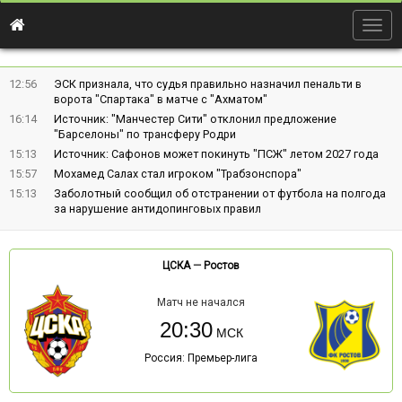
Togg
navig
12:56
ЭСК признала, что судья правильно назначил пенальти в
ворота "Спартака" в матче с "Ахматом"
16:14
Источник: "Манчестер Сити" отклонил предложение
"Барселоны" по трансферу Родри
15:13
Источник: Сафонов может покинуть "ПСЖ" летом 2027 года
15:57
Мохамед Салах стал игроком "Трабзонспора"
15:13
Заболотный сообщил об отстранении от футбола на полгода
за нарушение антидопинговых правил
ЦСКА
—
Ростов
Матч не начался
20:30
Россия: Премьер-лига