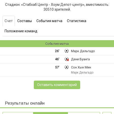
Стадион: «Стабхаб Центр - Хоум Депот-центр», вместимость:
30510 зрителей.
Счет
Составы
События матча
Статистика
Положение команд
События матча
26'
Марк Дельгадо
46'
Дени Буанга
57'
Сон Хын Мин
Марк Дельгадо
Оставить комментарий
Результаты онлайн