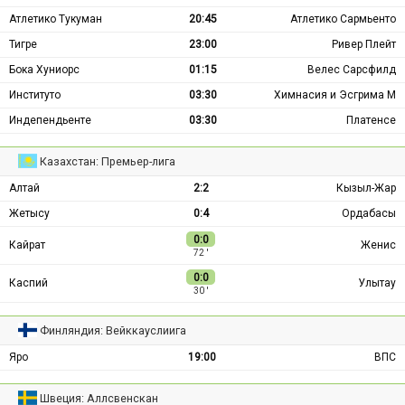
Атлетико Тукуман
20:45
Атлетико Сармьенто
Тигре
23:00
Ривер Плейт
Бока Хуниорс
01:15
Велес Сарсфилд
Институто
03:30
Химнасия и Эсгрима М
Индепендьенте
03:30
Платенсе
Казахстан: Премьер-лига
Алтай
2:2
Кызыл-Жар
Жетысу
0:4
Ордабасы
0:0
Кайрат
Женис
72 ′
0:0
Каспий
Улытау
30 ′
Финляндия: Вейккауслиига
Яро
19:00
ВПС
Швеция: Аллсвенскан