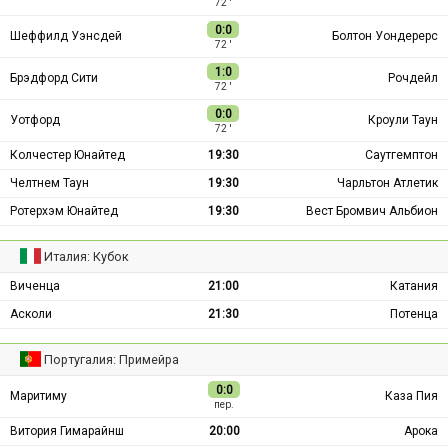
72 ′
0:0
Шеффилд Уэнсдей
Болтон Уондерерс
72 ′
1:0
Брэдфорд Сити
Рочдейл
72 ′
0:0
Уотфорд
Кроули Таун
72 ′
Колчестер Юнайтед
19:30
Саутгемптон
Челтнем Таун
19:30
Чарльтон Атлетик
Ротерхэм Юнайтед
19:30
Вест Бромвич Альбион
Италия: Кубок
Виченца
21:00
Катания
Асколи
21:30
Потенца
Португалия: Примейра
0:0
Маритиму
Каза Пия
пер.
Витория Гимарайнш
20:00
Арока