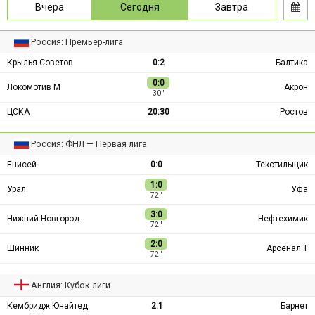
Вчера
Сегодня
Завтра
Россия: Премьер-лига
Крылья Советов
0:2
Балтика
0:0
Локомотив М
Акрон
30 ′
ЦСКА
20:30
Ростов
Россия: ФНЛ — Первая лига
Енисей
0:0
Текстильщик
1:0
Урал
Уфа
72 ′
3:0
Нижний Новгород
Нефтехимик
72 ′
2:0
Шинник
Арсенал Т
72 ′
Англия: Кубок лиги
Кембридж Юнайтед
2:1
Барнет