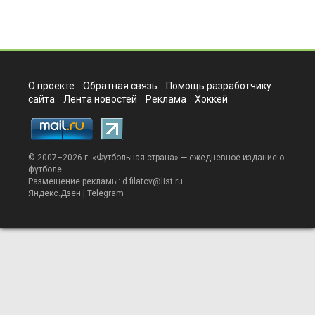
О проекте
Обратная связь
Помощь разработчику
сайта
Лента новостей
Реклама
Хоккей
© 2007–2026 г. «
Футбольная страна
» — ежедневное издание о
футболе
Размещение рекламы:
d.filatov@list.ru
Яндекс.Дзен
|
Telegram