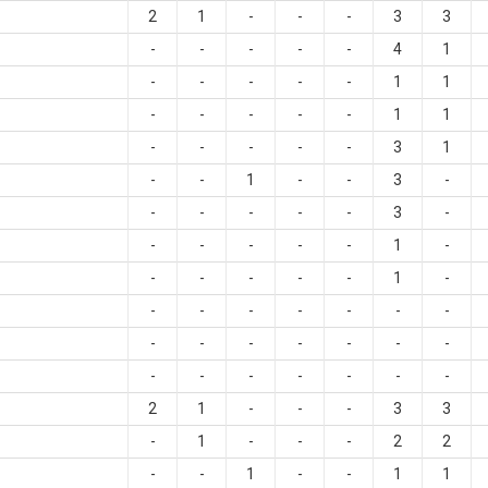
2
1
-
-
-
3
3
-
-
-
-
-
4
1
-
-
-
-
-
1
1
-
-
-
-
-
1
1
-
-
-
-
-
3
1
-
-
1
-
-
3
-
-
-
-
-
-
3
-
-
-
-
-
-
1
-
-
-
-
-
-
1
-
-
-
-
-
-
-
-
-
-
-
-
-
-
-
-
-
-
-
-
-
-
2
1
-
-
-
3
3
-
1
-
-
-
2
2
-
-
1
-
-
1
1