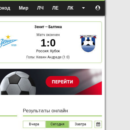
окод
Мир
ЛЧ
ЛЕ
ЛК
Зенит
—
Балтика
Матч окончен
1
:
0
Россия: Кубок
Голы: Кевин Андраде (1:0)
Результаты онлайн
Вчера
Сегодня
Завтра