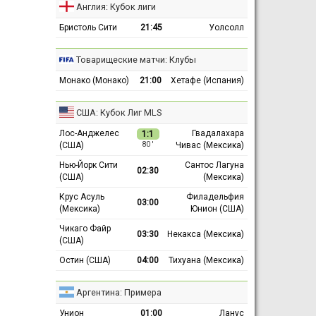
Англия: Кубок лиги
Бристоль Сити
21:45
Уолсолл
Товарищеские матчи: Клубы
Монако (Монако)
21:00
Хетафе (Испания)
США: Кубок Лиг MLS
Лос-Анджелес
Гвадалахара
1:1
(США)
Чивас (Мексика)
80 ′
Нью-Йорк Сити
Сантос Лагуна
02:30
(США)
(Мексика)
Крус Асуль
Филадельфия
03:00
(Мексика)
Юнион (США)
Чикаго Файр
03:30
Некакса (Мексика)
(США)
Остин (США)
04:00
Тихуана (Мексика)
Аргентина: Примера
Унион
01:00
Ланус