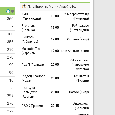
Лига Европы: Матчи / плей-офф
КуПС
Университатя Кр
18:00
(Финляндия)
(Румыния)
360
Ягеллония
Рейнджерс
-
19:00
(Польша)
(Шотландия)
360
Линкольн
19:00
Омония (Кипр)
(Гибралтар)
356
Маккаби Т-А
270
19:00
ЦСКА С (Болгария)
(Израиль)
270
КИ Клаксвик
Лех П (Польша)
20:00
(Фарерские
90
острова)
90
Градец-Кралове
Бешикташ
20:00
10
(Чехия)
(Турция)
Ред Булл
6
Зальцбург
20:00
Пафос (Кипр)
297
(Австрия)
276
Андерлехт
ПАОК (Греция)
20:45
(Бельгия)
272