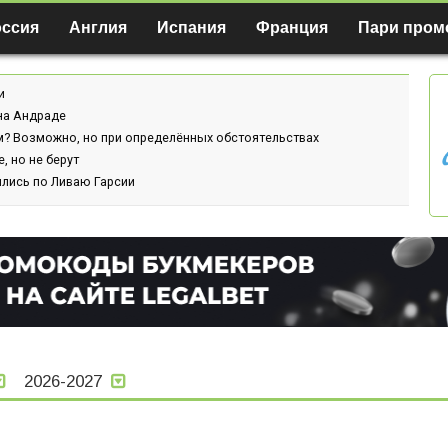
оссия
Англия
Испания
Франция
Пари пром
и
ина Андраде
м? Возможно, но при определённых обстоятельствах
, но не берут
ились по Ливаю Гарсии
2026-2027