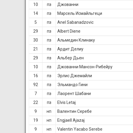
10
пз
Джованни
14
пз
Марсель Исмайльгеци
5
пз
Anel Sabanadzovic
29
пз
Albert Diene
30
пз
Альмедин Клинаку
21
пз
Ардит Делиу
29
пз
Альбер Дьен
10
пз
Джованни Мансон-Рибейру
16
пз
Эрлис Джемайли
92
пз
Эльмандо Гини
7
пз
Лаорент Шабани
22
пз
Elvis Letaj
9
нп
Валентин Серебе
19
нп
Engjaell Ajazaj
9
нп
Valentin Yacabo Serebe