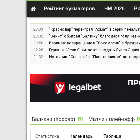
Рейтинг букмекеров
ЧМ-2026
Р
23:33
"Краснодар" переиграл "Ахмат" в серии пенальт
23:32
"Зенит" обыграл "Балтику" благодаря голу Кев
13:58
Баринов: возвращение в "Локомотив" в будуще
12:28
Гурцкая: "Зенит" пытается продать Луиса Энрике
21:32
Источник: "Спартак" и "Панатинаикос" договор
Балкани (Косово)
Матчи / плей-офф
Статистика
Календарь
Таблица