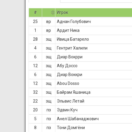
#
Игрок
25
вр
Аднан Голубович
1
вр
Ардит Ника
28
зщ
Ивица Батарело
4
зщ
Гентрит Халили
6
зщ
Диар Вокрри
12
зщ
Абу Доссо
6
зщ
Диар Воккри
12
зщ
Abou Dosso
32
зщ
Байрам Яшаница
22
зщ
Эльвис Летай
20
пз
Эдвин Куч
5
пз
Анел Шабанаджович
8
пз
Тони Домгёни