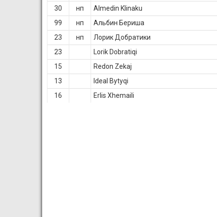
30
нп
Almedin Klinaku
99
нп
Альбин Бериша
23
нп
Лорик Добратики
23
Lorik Dobratiqi
15
Redon Zekaj
13
Ideal Bytyqi
16
Erlis Xhemaili