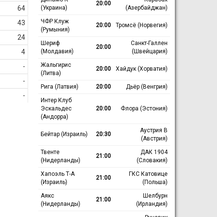
20:00
(Украина)
(Азербайджан)
64
ЧФР Клуж
43
20:00
Тромсё (Норвегия)
(Румыния)
24
Шериф
Санкт-Галлен
20:00
(Молдавия)
(Швейцария)
4
Жальгирис
-
20:00
Хайдук (Хорватия)
(Литва)
-
Рига (Латвия)
20:00
Дьёр (Венгрия)
-
Интер Клуб
Эскальдес
20:00
Флора (Эстония)
(Андорра)
Аустрия В
Бейтар (Израиль)
20:30
(Австрия)
Твенте
ДАК 1904
21:00
(Нидерланды)
(Словакия)
Хапоэль Т-А
ГКС Катовице
21:00
(Израиль)
(Польша)
Аякс
Шелбурн
21:00
(Нидерланды)
(Ирландия)