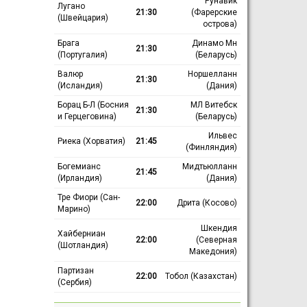
Рунавик
Лугано
21:30
(Фарерские
(Швейцария)
острова)
Брага
Динамо Мн
21:30
(Португалия)
(Беларусь)
Валюр
Норшелланн
21:30
(Исландия)
(Дания)
Борац Б-Л (Босния
МЛ Витебск
21:30
и Герцеговина)
(Беларусь)
Ильвес
Риека (Хорватия)
21:45
(Финляндия)
Богемианс
Мидтьюлланн
21:45
(Ирландия)
(Дания)
Тре Фиори (Сан-
22:00
Дрита (Косово)
Марино)
Шкендия
Хайберниан
22:00
(Северная
(Шотландия)
Македония)
Партизан
22:00
Тобол (Казахстан)
(Сербия)