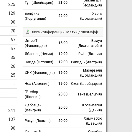
Викингур Р
Тун (Швейцария)
21:00
225
(Исландия)
129
Бенфика
Хартс
22:00
(Португалия)
(Шотландия)
90
70
Лига конференций: Матчи / плей-офф
67
Интер Т
Вадуц
18:00
(Финляндия)
(Лихтенштейн)
57
Яблонец (Чехия)
19:00
РФШ (Латвия)
35
Пайде (Эстония)
19:00
Рапид В (Австрия)
26
Мазервелл
ХИК (Финляндия)
19:00
25
(Шотландия)
Ноа (Армения)
19:00
Сьон (Швейцария)
-
Гётеборг
-
20:00
Гент (Бельгия)
(Швеция)
-
Дебрецен
Копенгаген
20:00
(Венгрия)
(Дания)
241
Хаммарбю
137
Ракув (Польша)
20:00
(Швеция)
90
Динамо К
Карабах