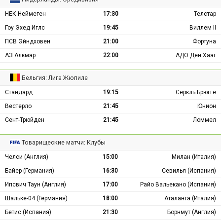
НЕК Неймеген
17:30
Телстар
Гоу Эхед Иглс
19:45
Виллем II
ПСВ Эйндховен
21:00
Фортуна
АЗ Алкмар
22:00
АДО Ден Хааг
Бельгия: Лига Жюпиле
Стандард
19:15
Серкль Брюгге
Вестерло
21:45
Юнион
Сент-Трюйден
21:45
Ломмел
Товарищеские матчи: Клубы
Челси (Англия)
15:00
Милан (Италия)
Байер (Германия)
16:30
Севилья (Испания)
Ипсвич Таун (Англия)
17:00
Райо Вальекано (Испания)
Шальке-04 (Германия)
18:00
Аталанта (Италия)
Бетис (Испания)
21:30
Борнмут (Англия)