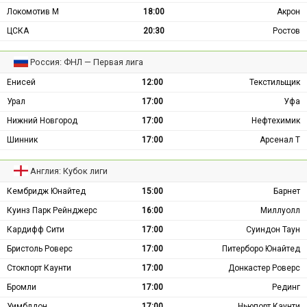
Локомотив М
18:00
Акрон
ЦСКА
20:30
Ростов
Россия: ФНЛ — Первая лига
Енисей
12:00
Текстильщик
Урал
17:00
Уфа
Нижний Новгород
17:00
Нефтехимик
Шинник
17:00
Арсенал Т
Англия: Кубок лиги
Кембридж Юнайтед
15:00
Барнет
Куинз Парк Рейнджерс
16:00
Миллуолл
Кардифф Сити
17:00
Суиндон Таун
Бристоль Роверс
17:00
Питерборо Юнайтед
Стокпорт Каунти
17:00
Донкастер Роверс
Бромли
17:00
Рединг
Уимблдон
17:00
Ньюпорт Каунти