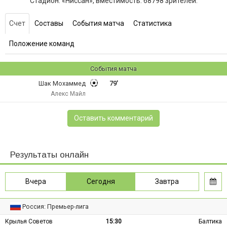
Стадион: «Ниссан», вместимость: 68798 зрителей.
Счет
Составы
События матча
Статистика
Положение команд
События матча
Шак Мохаммед
79'
Алекс Майл
Оставить комментарий
Результаты онлайн
Вчера
Сегодня
Завтра
Россия: Премьер-лига
Крылья Советов
15:30
Балтика