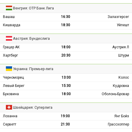
Венгрия: ОТР Банк Лига
Вашаш
16:30
Залаэгерсег
Кишварда
18:30
Уйпешт
Австрия: Бундеслига
Грацер АК
18:00
Аустрия Л
Хартберг
20:30
Штурм
Украина: Премьер-лига
Черноморец
13:00
Колос
Левый Берег
15:30
Кудровка
Буковина
18:00
Оболонь-Бровар
Швейцария: Суперлига
Лозанна
19:00
Янг Бойз
Серветт
21:30
Грассхоппер