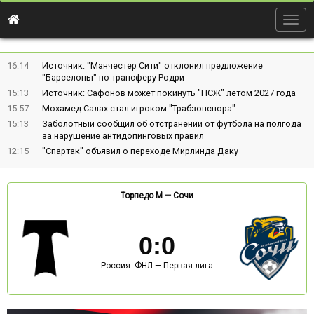
Togg
navig
16:14
Источник: "Манчестер Сити" отклонил предложение
"Барселоны" по трансферу Родри
15:13
Источник: Сафонов может покинуть "ПСЖ" летом 2027 года
15:57
Мохамед Салах стал игроком "Трабзонспора"
15:13
Заболотный сообщил об отстранении от футбола на полгода
за нарушение антидопинговых правил
12:15
"Спартак" объявил о переходе Мирлинда Даку
Торпедо М
—
Сочи
0
:
0
Россия: ФНЛ — Первая лига