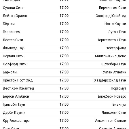
Суонси Сити
17:00
Бирмингем Сити
Лейтон Ориент
17:00
Оксфорд Юнайтед
Бёрнли
17:00
Ноттс Каунти
Гиллингем
17:00
Лутон Таун
Лестер Сити
17:00
Нортгемптон Таун
Флитвуд Таун
17:00
Честерфилд
Норвич Сити
17:00
Милтон-Кинс Донс
Солфорд Сити
17:00
Шрусбери Таун
Барнсли
17:00
Уиган Атлетик
Престон Норт Энд
17:00
Хаддерсфилд Таун
Вест Хэм Юнайтед
17:00
Портсмут
Бёртон Альбион
17:00
Блэкберн Роверс
Гримсби Таун
17:00
Блэкпул
Дерби Каунти
17:00
Линкольн Сити
Кру Александра
17:00
Аккрингтон Стэнли
Сток Сити
17:00
Олдхэм Атлетик