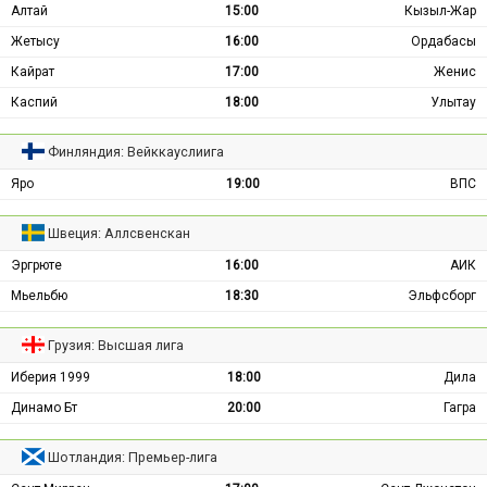
Алтай
15:00
Кызыл-Жар
Жетысу
16:00
Ордабасы
Кайрат
17:00
Женис
Каспий
18:00
Улытау
Финляндия: Вейккауслиига
Яро
19:00
ВПС
Швеция: Аллсвенскан
Эргрюте
16:00
АИК
Мьельбю
18:30
Эльфсборг
Грузия: Высшая лига
Иберия 1999
18:00
Дила
Динамо Бт
20:00
Гагра
Шотландия: Премьер-лига