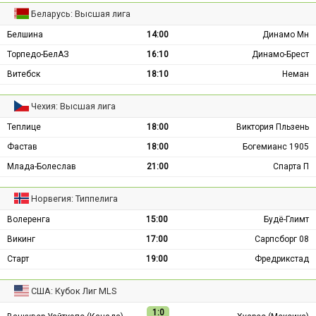
Беларусь: Высшая лига
Белшина
14:00
Динамо Мн
Торпедо-БелАЗ
16:10
Динамо-Брест
Витебск
18:10
Неман
Чехия: Высшая лига
Теплице
18:00
Виктория Пльзень
Фастав
18:00
Богемианс 1905
Млада-Болеслав
21:00
Спарта П
Норвегия: Типпелига
Волеренга
15:00
Будё-Глимт
Викинг
17:00
Сарпсборг 08
Старт
19:00
Фредрикстад
США: Кубок Лиг MLS
1:0