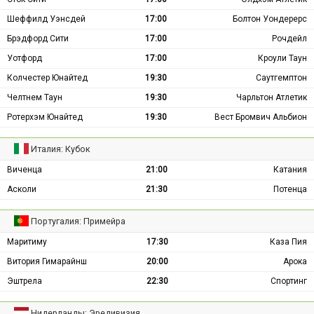
Шеффилд Уэнсдей
17:00
Болтон Уондерерс
Брэдфорд Сити
17:00
Рочдейл
Уотфорд
17:00
Кроули Таун
Колчестер Юнайтед
19:30
Саутгемптон
Челтнем Таун
19:30
Чарльтон Атлетик
Ротерхэм Юнайтед
19:30
Вест Бромвич Альбион
Италия: Кубок
Виченца
21:00
Катания
Асколи
21:30
Потенца
Португалия: Примейра
Маритиму
17:30
Каза Пия
Витория Гимарайнш
20:00
Арока
Эштрела
22:30
Спортинг
Нидерланды: Эредивизия