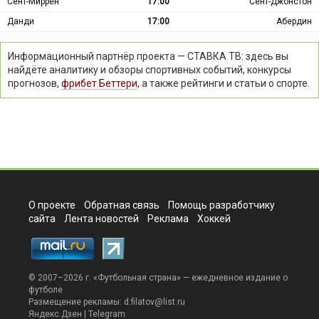
Сент-Миррен
17:00
Сент-Джонстон
Данди
17:00
Абердин
Информационный партнёр проекта — СТАВКА ТВ: здесь вы
найдёте аналитику и обзоры спортивных событий, конкурсы
прогнозов,
фрибет Беттери
, а также рейтинги и статьи о спорте.
О проекте
Обратная связь
Помощь разработчику
сайта
Лента новостей
Реклама
Хоккей
© 2007–2026 г. «
Футбольная страна
» — ежедневное издание о
футболе
Размещение рекламы:
d.filatov@list.ru
Яндекс.Дзен
|
Telegram