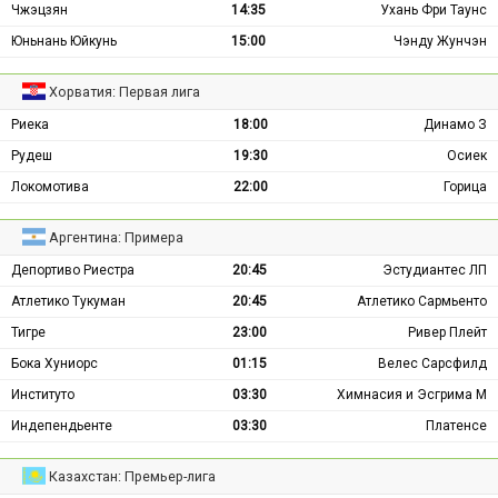
Чжэцзян
14:35
Ухань Фри Таунс
Юньнань Юйкунь
15:00
Чэнду Жунчэн
Хорватия: Первая лига
Риека
18:00
Динамо З
Рудеш
19:30
Осиек
Локомотива
22:00
Горица
Аргентина: Примера
Депортиво Риестра
20:45
Эстудиантес ЛП
Атлетико Тукуман
20:45
Атлетико Сармьенто
Тигре
23:00
Ривер Плейт
Бока Хуниорс
01:15
Велес Сарсфилд
Институто
03:30
Химнасия и Эсгрима М
Индепендьенте
03:30
Платенсе
Казахстан: Премьер-лига