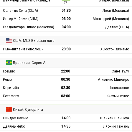
Ванкувер Уайткэпс (Канада)
Хуарес (Мексика)
27 ′
Орландо Сити (США)
01:30
Леон (Мексика)
Интер Майами (США)
03:00
Монтеррей (Мексика)
Гвадалахара Чивас (Мексика)
04:00
Даллас (США)
США: MLS Высшая лига
Нью-Инглэнд Революшн
23:30
Хьюстон Динамо
Бразилия: Серия А
Гремио
22:00
Сан-Паулу
Ремо
00:30
Атлетико Минейро
Коритиба
02:30
Шапекоэнсе
Ботафого
03:00
Флуминенсе
Китай: Суперлига
Циндао Хайню
14:00
Шанхай Шэньхуа
Далянь Инбо
14:35
Ляонин Тежэнь