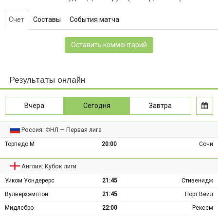
Счет
Составы
События матча
Оставить комментарий
Результаты онлайн
Вчера
Сегодня
Завтра
Россия: ФНЛ — Первая лига
Торпедо М
20:00
Сочи
Англия: Кубок лиги
Уиком Уондерерс
21:45
Стивенидж
Вулверхэмптон
21:45
Порт Вейл
Мидлсбро
22:00
Рексем