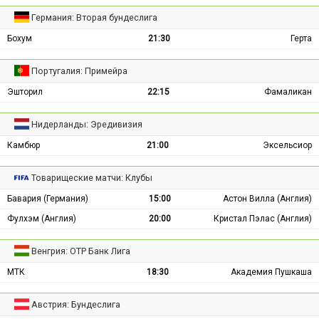
Германия: Вторая бундеслига
Бохум
21:30
Герта
Португалия: Примейра
Эшторил
22:15
Фамаликан
Нидерланды: Эредивизия
Камбюр
21:00
Эксельсиор
Товарищеские матчи: Клубы
Бавария (Германия)
15:00
Астон Вилла (Англия)
Фулхэм (Англия)
20:00
Кристал Пэлас (Англия)
Венгрия: ОТР Банк Лига
МТК
18:30
Академия Пушкаша
Австрия: Бундеслига