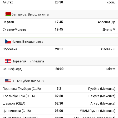
Альтах
20:30
Тироль
Беларусь: Высшая лига
Нафтан
17:45
Арсенал Дз
Славия-Мозырь
19:45
Днепр М
Чехия: Высшая лига
Зброёвка
20:00
Слован Л
Норвегия: Типпелига
Саннефьорд
20:00
КФУМ
США: Кубок Лиг MLS
Портленд Тимберс (США)
5:2
Пуэбла (Мексика)
Коламбус Крю (США)
02:30
Пачука (Мексика)
Шарлотт (США)
02:30
Атлас (Мексика)
Цинциннати (США)
03:00
УНАМ Пумас (Мексика)