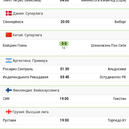
УАНЛ Тигрес (Мексика)
04:00
Миннесота Юнайтед (США)
Дания: Суперлига
Сённерйюск
20:00
Виборг
Китай: Суперлига
0:0
Бэйцзин Гоань
Шэньчжэнь Пэн Сити
16 ′
Аргентина: Примера
Росарио Сентраль
01:30
Альдосиви
Индепендьенте Ривадавия
03:45
Эстудиантес РК
Финляндия: Вейккауслиига
СИК
19:00
Гнистан
Грузия: Высшая лига
Рустави
19:00
Торпедо Кт