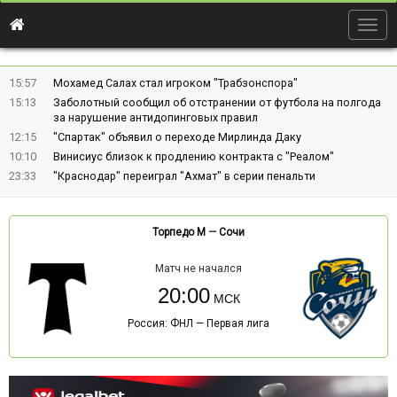
Togg
navig
15:57
Мохамед Салах стал игроком "Трабзонспора"
15:13
Заболотный сообщил об отстранении от футбола на полгода
за нарушение антидопинговых правил
12:15
"Спартак" объявил о переходе Мирлинда Даку
10:10
Винисиус близок к продлению контракта с "Реалом"
23:33
"Краснодар" переиграл "Ахмат" в серии пенальти
Торпедо М
—
Сочи
Матч не начался
20:00
Россия: ФНЛ — Первая лига