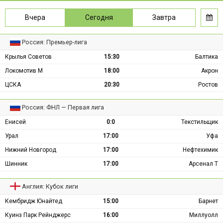
Вчера
Сегодня
Завтра
Россия: Премьер-лига
Крылья Советов
15:30
Балтика
Локомотив М
18:00
Акрон
ЦСКА
20:30
Ростов
Россия: ФНЛ — Первая лига
Енисей
0:0
Текстильщик
Урал
17:00
Уфа
Нижний Новгород
17:00
Нефтехимик
Шинник
17:00
Арсенал Т
Англия: Кубок лиги
Кембридж Юнайтед
15:00
Барнет
Куинз Парк Рейнджерс
16:00
Миллуолл