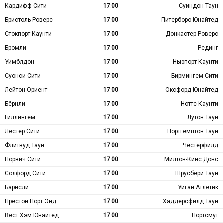
Кардифф Сити
17:00
Суиндон Таун
Бристоль Роверс
17:00
Питерборо Юнайтед
Стокпорт Каунти
17:00
Донкастер Роверс
Бромли
17:00
Рединг
Уимблдон
17:00
Ньюпорт Каунти
Суонси Сити
17:00
Бирмингем Сити
Лейтон Ориент
17:00
Оксфорд Юнайтед
Бёрнли
17:00
Ноттс Каунти
Гиллингем
17:00
Лутон Таун
Лестер Сити
17:00
Нортгемптон Таун
Флитвуд Таун
17:00
Честерфилд
Норвич Сити
17:00
Милтон-Кинс Донс
Солфорд Сити
17:00
Шрусбери Таун
Барнсли
17:00
Уиган Атлетик
Престон Норт Энд
17:00
Хаддерсфилд Таун
Вест Хэм Юнайтед
17:00
Портсмут