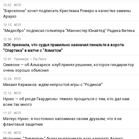
13:32
АПЛ
"Барселона" хочет подписать Кристиана Ромеро в качестве замены
Араухо
13:15
АПЛ
"Мидлсбро" подписал голкипера "Манчестер Юнайтед" Радека Витека
12:56
РПЛ
ЭСК признала, что судья правильно назначил пенальти в ворота
"Спартака" в матче с "Ахматом"
12:41
Примера — Ла-Лига
Симеоне — об Альваресе: клуб принял решение, которое гендиректор
очень хорошо объяснил
12:26
РПЛ
Михаил Кержаков: ждём непростой игры с "Родиной"
12:12
АПЛ
Нунес — об уходе Гвардиолы: тяжело прощаться с тем, кто дал нам
всем так много
11:57
АПЛ
Матеус Нунес: я постоянно напоминал своим друзьям, что я не
фланговый защитник
11:43
АПЛ
Источник: "Ливерпуль" будет выплачивать всю зарплату Араухо,