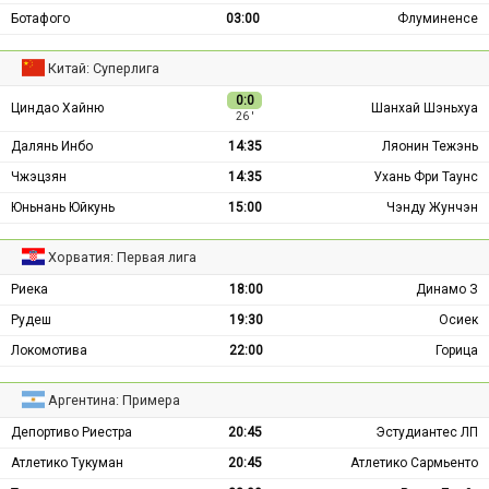
Ботафого
03:00
Флуминенсе
Китай: Суперлига
0:0
Циндао Хайню
Шанхай Шэньхуа
26 ′
Далянь Инбо
14:35
Ляонин Тежэнь
Чжэцзян
14:35
Ухань Фри Таунс
Юньнань Юйкунь
15:00
Чэнду Жунчэн
Хорватия: Первая лига
Риека
18:00
Динамо З
Рудеш
19:30
Осиек
Локомотива
22:00
Горица
Аргентина: Примера
Депортиво Риестра
20:45
Эстудиантес ЛП
Атлетико Тукуман
20:45
Атлетико Сармьенто