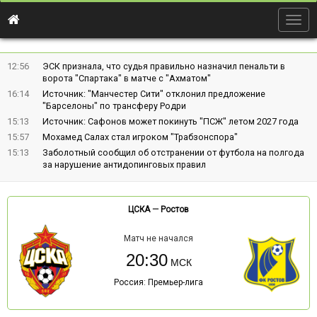
Togg
navig
12:56
ЭСК признала, что судья правильно назначил пенальти в
ворота "Спартака" в матче с "Ахматом"
16:14
Источник: "Манчестер Сити" отклонил предложение
"Барселоны" по трансферу Родри
15:13
Источник: Сафонов может покинуть "ПСЖ" летом 2027 года
15:57
Мохамед Салах стал игроком "Трабзонспора"
15:13
Заболотный сообщил об отстранении от футбола на полгода
за нарушение антидопинговых правил
ЦСКА
—
Ростов
Матч не начался
20:30
Россия: Премьер-лига