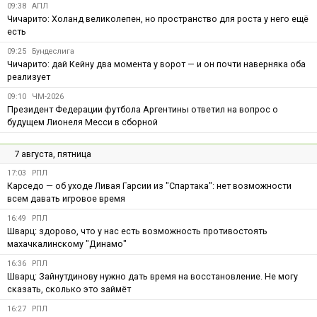
09:38
АПЛ
Чичарито: Холанд великолепен, но пространство для роста у него ещё
есть
09:25
Бундеслига
Чичарито: дай Кейну два момента у ворот — и он почти наверняка оба
реализует
09:10
ЧМ-2026
Президент Федерации футбола Аргентины ответил на вопрос о
будущем Лионеля Месси в сборной
7 августа, пятница
17:03
РПЛ
Карседо — об уходе Ливая Гарсии из "Спартака": нет возможности
всем давать игровое время
16:49
РПЛ
Шварц: здорово, что у нас есть возможность противостоять
махачкалинскому "Динамо"
16:36
РПЛ
Шварц: Зайнутдинову нужно дать время на восстановление. Не могу
сказать, сколько это займёт
16:27
РПЛ