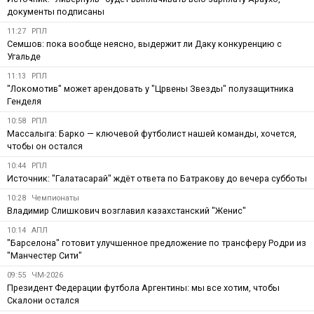
документы подписаны
11:27
РПЛ
Семшов: пока вообще неясно, выдержит ли Даку конкуренцию с
Угальде
11:13
РПЛ
"Локомотив" может арендовать у "Црвены Звезды" полузащитника
Генделя
10:58
РПЛ
Массалыга: Барко — ключевой футболист нашей команды, хочется,
чтобы он остался
10:44
РПЛ
Источник: "Галатасарай" ждёт ответа по Батракову до вечера субботы
10:28
Чемпионаты
Владимир Слишкович возглавил казахстанский "Женис"
10:14
АПЛ
"Барселона" готовит улучшенное предложение по трансферу Родри из
"Манчестер Сити"
09:55
ЧМ-2026
Президент Федерации футбола Аргентины: мы все хотим, чтобы
Скалони остался