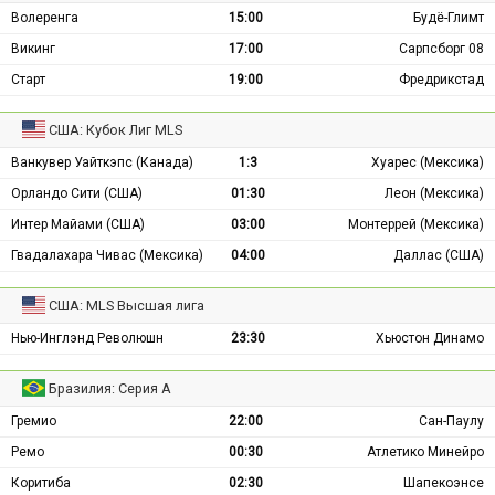
Волеренга
15:00
Будё-Глимт
Викинг
17:00
Сарпсборг 08
Старт
19:00
Фредрикстад
США: Кубок Лиг MLS
Ванкувер Уайткэпс (Канада)
1:3
Хуарес (Мексика)
Орландо Сити (США)
01:30
Леон (Мексика)
Интер Майами (США)
03:00
Монтеррей (Мексика)
Гвадалахара Чивас (Мексика)
04:00
Даллас (США)
США: MLS Высшая лига
Нью-Инглэнд Революшн
23:30
Хьюстон Динамо
Бразилия: Серия А
Гремио
22:00
Сан-Паулу
Ремо
00:30
Атлетико Минейро
Коритиба
02:30
Шапекоэнсе