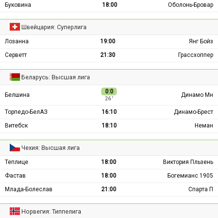
Буковина
18:00
Оболонь-Бровар
Швейцария: Суперлига
Лозанна
19:00
Янг Бойз
Серветт
21:30
Грассхоппер
Беларусь: Высшая лига
0:0
Белшина
Динамо Мн
26 ′
Торпедо-БелАЗ
16:10
Динамо-Брест
Витебск
18:10
Неман
Чехия: Высшая лига
Теплице
18:00
Виктория Пльзень
Фастав
18:00
Богемианс 1905
Млада-Болеслав
21:00
Спарта П
Норвегия: Типпелига