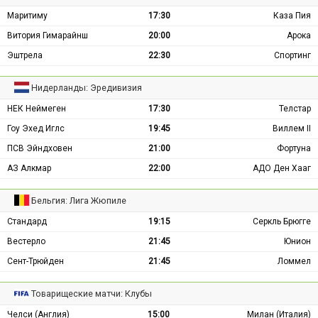
Маритиму
17:30
Каза Пия
Витория Гимарайнш
20:00
Арока
Эштрела
22:30
Спортинг
Нидерланды: Эредивизия
НЕК Неймеген
17:30
Телстар
Гоу Эхед Иглс
19:45
Виллем II
ПСВ Эйндховен
21:00
Фортуна
АЗ Алкмар
22:00
АДО Ден Хааг
Бельгия: Лига Жюпиле
Стандард
19:15
Серкль Брюгге
Вестерло
21:45
Юнион
Сент-Трюйден
21:45
Ломмел
Товарищеские матчи: Клубы
Челси (Англия)
15:00
Милан (Италия)