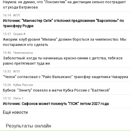
Наумов: не думаю, что "Локомотив" на дистанции сильно пострадает
от ухода Батракова
16:14
АПЛ
Источник: "Манчестер Сити" отклонил предложение "Барселоны" по
трансферу Родри
15:57
Серия А
Аморим: клуб уровня "Милана" должен бороться за чемпионство. Мы
постараемся это сделать
15:46
Чемпионаты
Заболотный: когда ты начинаешь красно-синим с детства, тебя все
равно притягивает туда же
15:35
АПЛ
"Челси" согласовал с "Райо Вальекано" трансфер защитника Чаварриа
15:26
Кубок России
Бубнов: "Зениту" повезло в матче Кубка России с "Балтикой"
15:13
Лига 1
Источник: Сафонов может покинуть "ПСЖ" летом 2027 года
Ещё новости
Результаты онлайн