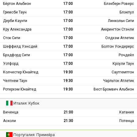
Бёртон Альбион
17:00
Блэкберн Роверс
Гримсби Таун
17:00
Блэкпул
Дерби Каунти
17:00
Линкольн Сити
Кру Александра
17:00
Аккрингтон Стэнли
Сток Сити
17:00
Олдхэм Атлетик
Шеффилд Уэнсдей
17:00
Болтон Уондерерс
Брэдфорд Сити
17:00
Рочдейл
Уотфорд
17:00
Кроули Таун
Колчестер Юнайтед
19:30
Саутгемптон
Челтнем Таун
19:30
Чарльтон Атлетик
Ротерхэм Юнайтед
19:30
Вест Бромвич Альбион
Италия: Кубок
Виченца
21:00
Катания
Асколи
21:30
Потенца
Португалия: Примейра