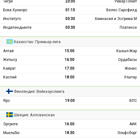
Тигре
23:00
Ривер Плейт
Бока Хуниорс
01:15
Велес Сарсфилд
Институто
03:30
Химнасия и Эсгрима М
Индепендьенте
03:30
Платенсе
Казахстан: Премьер-лига
Алтай
15:00
Кызыл-Жар
Жетысу
16:00
Ордабасы
Кайрат
17:00
Женис
Каспий
18:00
Улытау
Финляндия: Вейккауслиига
Яро
19:00
ВПС
Швеция: Аллсвенскан
Эргрюте
16:00
АИК
Мьельбю
18:30
Эльфсборг