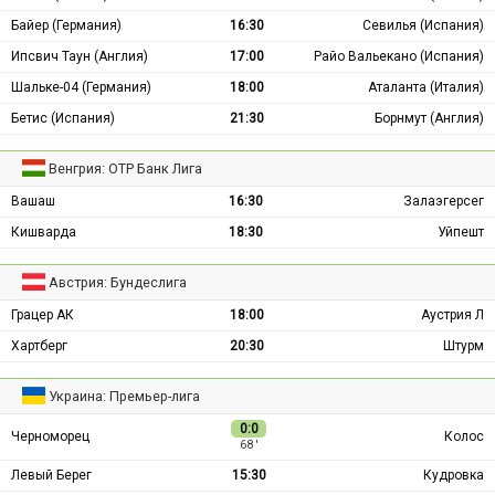
Байер (Германия)
16:30
Севилья (Испания)
Ипсвич Таун (Англия)
17:00
Райо Вальекано (Испания)
Шальке-04 (Германия)
18:00
Аталанта (Италия)
Бетис (Испания)
21:30
Борнмут (Англия)
Венгрия: ОТР Банк Лига
Вашаш
16:30
Залаэгерсег
Кишварда
18:30
Уйпешт
Австрия: Бундеслига
Грацер АК
18:00
Аустрия Л
Хартберг
20:30
Штурм
Украина: Премьер-лига
0:0
Черноморец
Колос
68 ′
Левый Берег
15:30
Кудровка