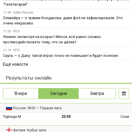
"Галатасарай"
11:44
Кубок России
Оливейра — о травме Кондакова: даже фол не зафиксировали. Это
очень некрасиво
11:29
РПЛ
Ленини: несмотря на возраст Месси, всё равно сложно
противодействовать тому, что он делает
11:14
РПЛ
Саусь — о Даку: такой игрок точно не помешает и будет полезен
Ещё новости
Результаты онлайн
Вчера
Сегодня
Завтра
Россия: ФНЛ — Первая лига
Торпедо М
20:00
Сочи
Англия: Кубок лиги