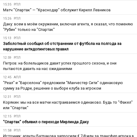
15:35
РПЛ
Матч "Спартак" — "Краснодар" обслужит Кирилл Левников
15:26
РПЛ
Даку: всем в моём окружении, включая агента, я сказал, что поменяю
"Рубин" только на "Спартак"
15:13
РПЛ
Заболотный сообщил об отстранении от футбола на полгода за
нарушение антидопинговых правил
12:59
РПЛ
Петров: на болельщиков давит успех прошлого сезона, и они
пытаются давить на нас ожиданиями
12:45
АПЛ
"Реал" и "Барселона" предложили "Манчестер Сити" одинаковую
сумму за Родри, решение о выборе клуба за игроком
12:31
РПЛ
Корякин: мы на все матчи настраиваемся одинаково. Будь то "Факел"
или "Спартак"
12:15
РПЛ
"Спартак" объявил о переходе Мирлинда Даку
11:58
РПЛ
Источник: агенты Батракова запросили € 7-8 млн за трансфер игрока в