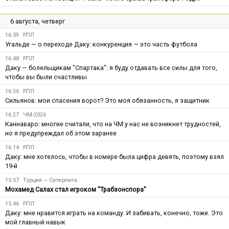
6 августа, четверг
16:59
РПЛ
Угальде — о переходе Даку: конкуренция — это часть футбола
16:48
РПЛ
Даку — болельщикам "Спартака": я буду отдавать все силы для того,
чтобы вы были счастливы
16:36
РПЛ
Сильянов: мои спасения ворот? Это моя обязанность, я защитник
16:27
ЧМ-2026
Каннаваро: многие считали, что на ЧМ у нас не возникнет трудностей,
но я предупреждал об этом заранее
16:14
РПЛ
Даку: мне хотелось, чтобы в номере была цифра девять, поэтому взял
19-й
15:57
Турция — Суперлига
Мохамед Салах стал игроком "Трабзонспора"
15:46
РПЛ
Даку: мне нравится играть на команду. И забивать, конечно, тоже. Это
мой главный навык