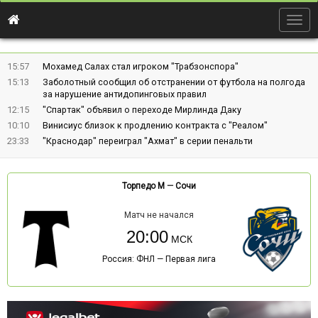
Togg
navig
15:57
Мохамед Салах стал игроком "Трабзонспора"
15:13
Заболотный сообщил об отстранении от футбола на полгода
за нарушение антидопинговых правил
12:15
"Спартак" объявил о переходе Мирлинда Даку
10:10
Винисиус близок к продлению контракта с "Реалом"
23:33
"Краснодар" переиграл "Ахмат" в серии пенальти
Торпедо М
—
Сочи
Матч не начался
20:00
Россия: ФНЛ — Первая лига