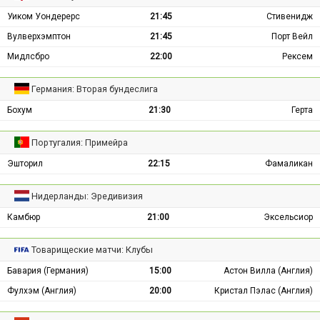
Уиком Уондерерс
21:45
Стивенидж
Вулверхэмптон
21:45
Порт Вейл
Мидлсбро
22:00
Рексем
Германия: Вторая бундеслига
Бохум
21:30
Герта
Португалия: Примейра
Эшторил
22:15
Фамаликан
Нидерланды: Эредивизия
Камбюр
21:00
Эксельсиор
Товарищеские матчи: Клубы
Бавария (Германия)
15:00
Астон Вилла (Англия)
Фулхэм (Англия)
20:00
Кристал Пэлас (Англия)