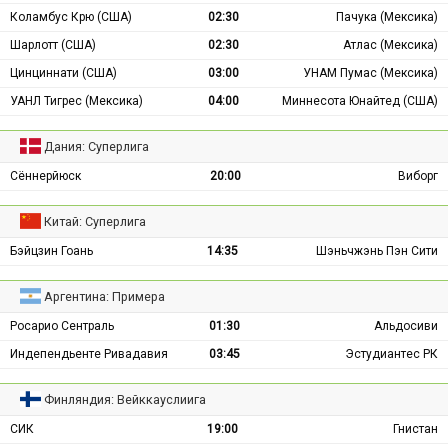
Коламбус Крю (США)
02:30
Пачука (Мексика)
Шарлотт (США)
02:30
Атлас (Мексика)
Цинциннати (США)
03:00
УНАМ Пумас (Мексика)
УАНЛ Тигрес (Мексика)
04:00
Миннесота Юнайтед (США)
Дания: Суперлига
Сённерйюск
20:00
Виборг
Китай: Суперлига
Бэйцзин Гоань
14:35
Шэньчжэнь Пэн Сити
Аргентина: Примера
Росарио Сентраль
01:30
Альдосиви
Индепендьенте Ривадавия
03:45
Эстудиантес РК
Финляндия: Вейккауслиига
СИК
19:00
Гнистан