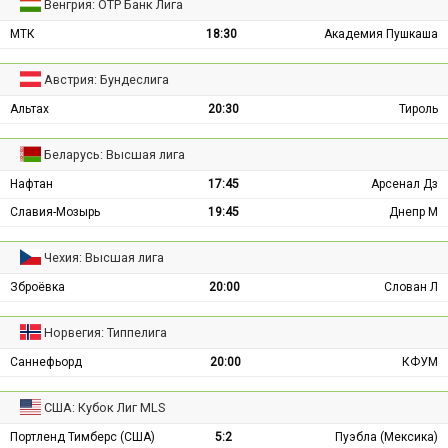
Венгрия: ОТР Банк Лига
МТК
18:30
Академия Пушкаша
Австрия: Бундеслига
Альтах
20:30
Тироль
Беларусь: Высшая лига
Нафтан
17:45
Арсенал Дз
Славия-Мозырь
19:45
Днепр М
Чехия: Высшая лига
Зброёвка
20:00
Слован Л
Норвегия: Типпелига
Саннефьорд
20:00
КФУМ
США: Кубок Лиг MLS
Портленд Тимберс (США)
5:2
Пуэбла (Мексика)