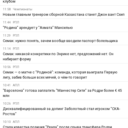
клубом
11:58
Чемпионаты
Новым главным тренером сборной Казахстана станет Джон вант Схип
11:44
РПЛ
"Родина" арендует у "Ахмата" Мансилью
11:29
РПЛ
Семак: нужно понять, зачем вообще вводили паспорт болельщика
11:14
РПЛ
Семак: никакой конкретики по Энрике нет, предложений нет. Он
набирает форму
10:56
РПЛ
Семак — о матче с "Родиной": команда, которая выиграла Первую
лигу, забив больше всех мячей, о чём-то говорит
10:41
АПЛ
"Барселона" готова заплатить "Манчестер Сити" за Родри более € 45
млн
10:26
РПЛ
Дисквалифицированный за допинг Заболотный стал игроком "СКА-
Ростов"
10:10
АПЛ
Стала известна позиция "Реала" после срыва трансфера Родри