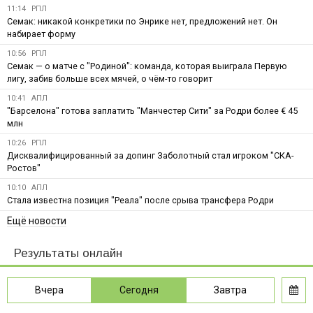
11:14
РПЛ
Семак: никакой конкретики по Энрике нет, предложений нет. Он
набирает форму
10:56
РПЛ
Семак — о матче с "Родиной": команда, которая выиграла Первую
лигу, забив больше всех мячей, о чём-то говорит
10:41
АПЛ
"Барселона" готова заплатить "Манчестер Сити" за Родри более € 45
млн
10:26
РПЛ
Дисквалифицированный за допинг Заболотный стал игроком "СКА-
Ростов"
10:10
АПЛ
Стала известна позиция "Реала" после срыва трансфера Родри
Ещё новости
Результаты онлайн
Вчера
Сегодня
Завтра