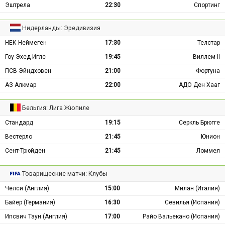
Эштрела
22:30
Спортинг
Нидерланды: Эредивизия
НЕК Неймеген
17:30
Телстар
Гоу Эхед Иглс
19:45
Виллем II
ПСВ Эйндховен
21:00
Фортуна
АЗ Алкмар
22:00
АДО Ден Хааг
Бельгия: Лига Жюпиле
Стандард
19:15
Серкль Брюгге
Вестерло
21:45
Юнион
Сент-Трюйден
21:45
Ломмел
Товарищеские матчи: Клубы
Челси (Англия)
15:00
Милан (Италия)
Байер (Германия)
16:30
Севилья (Испания)
Ипсвич Таун (Англия)
17:00
Райо Вальекано (Испания)