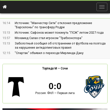
Togg
navig
16:14
Источник: "Манчестер Сити" отклонил предложение
"Барселоны" по трансферу Родри
15:13
Источник: Сафонов может покинуть "ПСЖ" летом 2027 года
15:57
Мохамед Салах стал игроком "Трабзонспора"
15:13
Заболотный сообщил об отстранении от футбола на полгода
за нарушение антидопинговых правил
12:15
"Спартак" объявил о переходе Мирлинда Даку
Торпедо М
—
Сочи
0
:
0
Россия: ФНЛ — Первая лига