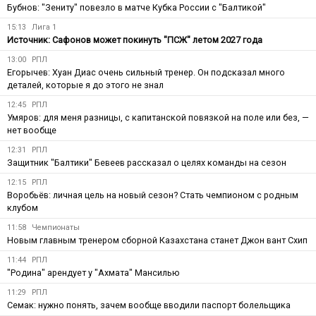
Бубнов: "Зениту" повезло в матче Кубка России с "Балтикой"
15:13
Лига 1
Источник: Сафонов может покинуть "ПСЖ" летом 2027 года
13:00
РПЛ
Егорычев: Хуан Диас очень сильный тренер. Он подсказал много
деталей, которые я до этого не знал
12:45
РПЛ
Умяров: для меня разницы, с капитанской повязкой на поле или без, —
нет вообще
12:31
РПЛ
Защитник "Балтики" Бевеев рассказал о целях команды на сезон
12:15
РПЛ
Воробьёв: личная цель на новый сезон? Стать чемпионом с родным
клубом
11:58
Чемпионаты
Новым главным тренером сборной Казахстана станет Джон вант Схип
11:44
РПЛ
"Родина" арендует у "Ахмата" Мансилью
11:29
РПЛ
Семак: нужно понять, зачем вообще вводили паспорт болельщика