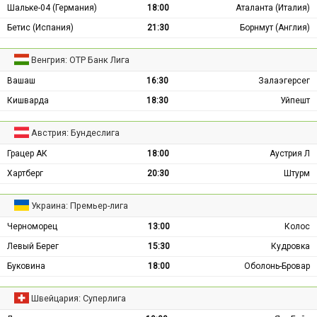
Шальке-04 (Германия)
18:00
Аталанта (Италия)
Бетис (Испания)
21:30
Борнмут (Англия)
Венгрия: ОТР Банк Лига
Вашаш
16:30
Залаэгерсег
Кишварда
18:30
Уйпешт
Австрия: Бундеслига
Грацер АК
18:00
Аустрия Л
Хартберг
20:30
Штурм
Украина: Премьер-лига
Черноморец
13:00
Колос
Левый Берег
15:30
Кудровка
Буковина
18:00
Оболонь-Бровар
Швейцария: Суперлига