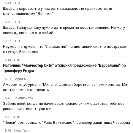
16:49
РПЛ
Шварц: здорово, что у нас есть возможность противостоять
махачкалинскому "Динамо"
16:36
РПЛ
Шварц: Зайнутдинову нужно дать время на восстановление. Не могу
сказать, сколько это займёт
16:27
РПЛ
Наумов: не думаю, что "Локомотив" на дистанции сильно пострадает
от ухода Батракова
16:14
АПЛ
Источник: "Манчестер Сити" отклонил предложение "Барселоны" по
трансферу Родри
15:57
Серия А
Аморим: клуб уровня "Милана" должен бороться за чемпионство. Мы
постараемся это сделать
15:46
Чемпионаты
Заболотный: когда ты начинаешь красно-синим с детства, тебя все
равно притягивает туда же
15:35
АПЛ
"Челси" согласовал с "Райо Вальекано" трансфер защитника Чаварриа
15:26
Кубок России