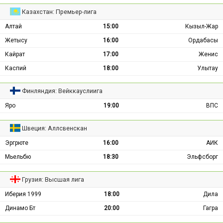
Казахстан: Премьер-лига
Алтай
15:00
Кызыл-Жар
Жетысу
16:00
Ордабасы
Кайрат
17:00
Женис
Каспий
18:00
Улытау
Финляндия: Вейккауслиига
Яро
19:00
ВПС
Швеция: Аллсвенскан
Эргрюте
16:00
АИК
Мьельбю
18:30
Эльфсборг
Грузия: Высшая лига
Иберия 1999
18:00
Дила
Динамо Бт
20:00
Гагра