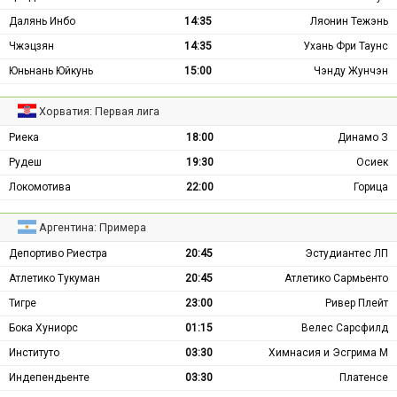
Далянь Инбо
14:35
Ляонин Тежэнь
Чжэцзян
14:35
Ухань Фри Таунс
Юньнань Юйкунь
15:00
Чэнду Жунчэн
Хорватия: Первая лига
Риека
18:00
Динамо З
Рудеш
19:30
Осиек
Локомотива
22:00
Горица
Аргентина: Примера
Депортиво Риестра
20:45
Эстудиантес ЛП
Атлетико Тукуман
20:45
Атлетико Сармьенто
Тигре
23:00
Ривер Плейт
Бока Хуниорс
01:15
Велес Сарсфилд
Институто
03:30
Химнасия и Эсгрима М
Индепендьенте
03:30
Платенсе