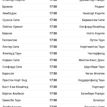
Бромли
17:00
Рединг
Уимблдон
17:00
Ньюпорт Каунти
Суонси Сити
17:00
Бирмингем Сити
Лейтон Ориент
17:00
Оксфорд Юнайтед
Бёрнли
17:00
Ноттс Каунти
Гиллингем
17:00
Лутон Таун
Лестер Сити
17:00
Нортгемптон Таун
Флитвуд Таун
17:00
Честерфилд
Норвич Сити
17:00
Милтон-Кинс Донс
Солфорд Сити
17:00
Шрусбери Таун
Барнсли
17:00
Уиган Атлетик
Престон Норт Энд
17:00
Хаддерсфилд Таун
Вест Хэм Юнайтед
17:00
Портсмут
Бёртон Альбион
17:00
Блэкберн Роверс
Гримсби Таун
17:00
Блэкпул
Дерби Каунти
17:00
Линкольн Сити