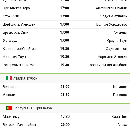
Кру Александра
17:00
Аккрингтон Стэнли
Сток Сити
17:00
Олдхэм Атлетик
Шеффилд Уэнсдей
17:00
Болтон Уондерерс
Брэдфорд Сити
17:00
Рочдейл
Уотфорд
17:00
Кроули Таун
Колчестер Юнайтед
19:30
Саутгемптон
Челтнем Таун
19:30
Чарльтон Атлетик
Ротерхэм Юнайтед
19:30
Вест Бромвич Альбион
Италия: Кубок
Виченца
21:00
Катания
Асколи
21:30
Потенца
Португалия: Примейра
Маритиму
17:30
Каза Пия
Витория Гимарайнш
20:00
Арока