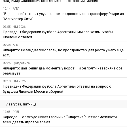
Владимир Слишкович возглавил казахстанский "Женис"
10:14
АПЛ
"Барселона" готовит улучшенное предложение по трансферу Родри из
"Манчестер Сити"
09:55
ЧМ-2026
Президент Федерации футбола Аргентины: мы все хотим, чтобы
Скалони остался
09:38
АПЛ
Чичарито: Холанд великолепен, но пространство для роста у него ещё
есть
09:25
Бундеслига
Чичарито: дай Кейну два момента у ворот — и он почти наверняка оба
реализует
09:10
ЧМ-2026
Президент Федерации футбола Аргентины ответил на вопрос о
будущем Лионеля Месси в сборной
7 августа, пятница
17:03
РПЛ
Карседо — об уходе Ливая Гарсии из "Спартака": нет возможности
всем давать игровое время