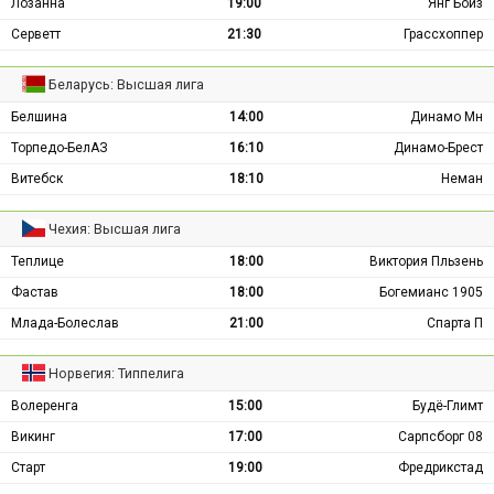
Лозанна
19:00
Янг Бойз
Серветт
21:30
Грассхоппер
Беларусь: Высшая лига
Белшина
14:00
Динамо Мн
Торпедо-БелАЗ
16:10
Динамо-Брест
Витебск
18:10
Неман
Чехия: Высшая лига
Теплице
18:00
Виктория Пльзень
Фастав
18:00
Богемианс 1905
Млада-Болеслав
21:00
Спарта П
Норвегия: Типпелига
Волеренга
15:00
Будё-Глимт
Викинг
17:00
Сарпсборг 08
Старт
19:00
Фредрикстад