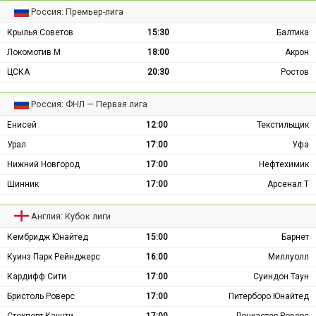
Россия: Премьер-лига
Крылья Советов
15:30
Балтика
Локомотив М
18:00
Акрон
ЦСКА
20:30
Ростов
Россия: ФНЛ — Первая лига
Енисей
12:00
Текстильщик
Урал
17:00
Уфа
Нижний Новгород
17:00
Нефтехимик
Шинник
17:00
Арсенал Т
Англия: Кубок лиги
Кембридж Юнайтед
15:00
Барнет
Куинз Парк Рейнджерс
16:00
Миллуолл
Кардифф Сити
17:00
Суиндон Таун
Бристоль Роверс
17:00
Питерборо Юнайтед
Стокпорт Каунти
17:00
Донкастер Роверс