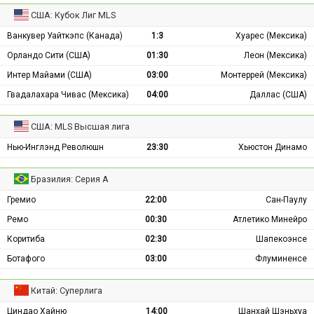
США: Кубок Лиг MLS
Ванкувер Уайткэпс (Канада)
1:3
Хуарес (Мексика)
Орландо Сити (США)
01:30
Леон (Мексика)
Интер Майами (США)
03:00
Монтеррей (Мексика)
Гвадалахара Чивас (Мексика)
04:00
Даллас (США)
США: MLS Высшая лига
Нью-Инглэнд Революшн
23:30
Хьюстон Динамо
Бразилия: Серия А
Гремио
22:00
Сан-Паулу
Ремо
00:30
Атлетико Минейро
Коритиба
02:30
Шапекоэнсе
Ботафого
03:00
Флуминенсе
Китай: Суперлига
Циндао Хайню
14:00
Шанхай Шэньхуа