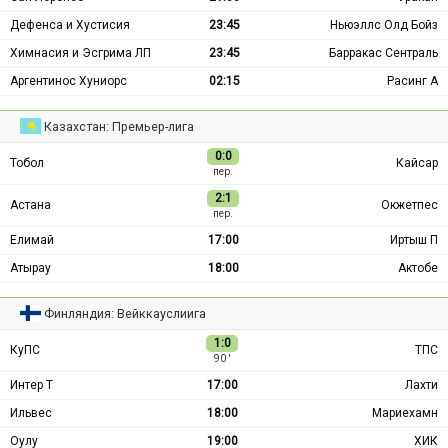
Дефенса и Хустисия
23:45
Ньюэллс Олд Бойз
Химнасия и Эсгрима ЛП
23:45
Барракас Сентраль
Аргентинос Хуниорс
02:15
Расинг А
Казахстан: Премьер-лига
0:0
Тобол
Кайсар
пер.
2:1
Астана
Окжетпес
пер.
Елимай
17:00
Иртыш П
Атырау
18:00
Актобе
Финляндия: Вейккауслиига
1:0
КуПС
ТПС
90 ′
Интер Т
17:00
Лахти
Ильвес
18:00
Мариехамн
Оулу
19:00
ХИК