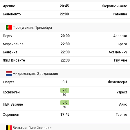
Ареццо
20:45
ФеральпиСало
Беневенто
22:00
Равенна
Португалия: Примейра
Порту
20:00
Алверка
Морейренсе
22:30
Брага
Бенфика
22:30
Академику
Жил Висенте
22:30
Риу Аве
Нидерланды: Эредивизия
Спарта
0:1
Фейеноорд
2:0
Гронинген
Утрехт
60 ′
0:0
ПЕК Зволле
Аякс
60 ′
Херенвен
17:45
Твенте
Бельгия: Лига Жюпиле