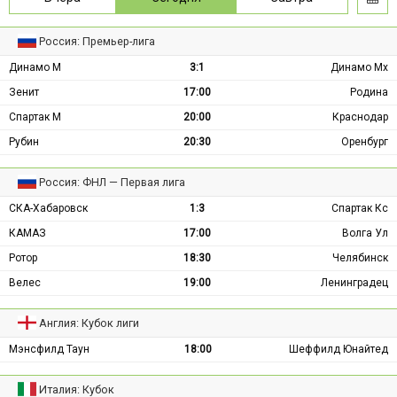
Россия: Премьер-лига
Динамо М
3:1
Динамо Мх
Зенит
17:00
Родина
Спартак М
20:00
Краснодар
Рубин
20:30
Оренбург
Россия: ФНЛ — Первая лига
СКА-Хабаровск
1:3
Спартак Кс
КАМАЗ
17:00
Волга Ул
Ротор
18:30
Челябинск
Велес
19:00
Ленинградец
Англия: Кубок лиги
Мэнсфилд Таун
18:00
Шеффилд Юнайтед
Италия: Кубок