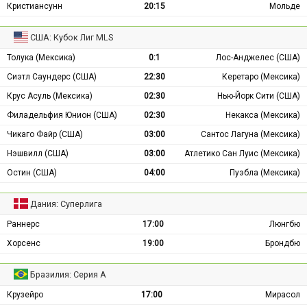
Кристиансунн
20:15
Мольде
США: Кубок Лиг MLS
Толука (Мексика)
0:1
Лос-Анджелес (США)
Сиэтл Саундерс (США)
22:30
Керетаро (Мексика)
Крус Асуль (Мексика)
02:30
Нью-Йорк Сити (США)
Филадельфия Юнион (США)
02:30
Некакса (Мексика)
Чикаго Файр (США)
03:00
Сантос Лагуна (Мексика)
Нэшвилл (США)
03:00
Атлетико Сан Луис (Мексика)
Остин (США)
04:00
Пуэбла (Мексика)
Дания: Суперлига
Раннерс
17:00
Люнгбю
Хорсенс
19:00
Брондбю
Бразилия: Серия А
Крузейро
17:00
Мирасол