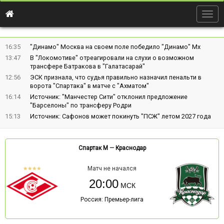
Togg
navig
16:35
"Динамо" Москва на своем поле победило "Динамо" Мх
13:47
В "Локомотиве" отреагировали на слухи о возможном
трансфере Батракова в "Галатасарай"
12:56
ЭСК признала, что судья правильно назначил пенальти в
ворота "Спартака" в матче с "Ахматом"
16:14
Источник: "Манчестер Сити" отклонил предложение
"Барселоны" по трансферу Родри
15:13
Источник: Сафонов может покинуть "ПСЖ" летом 2027 года
Спартак М
—
Краснодар
Матч не начался
20:00
Россия: Премьер-лига