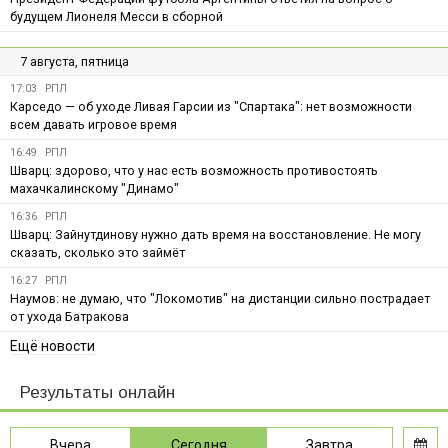
будущем Лионеля Месси в сборной
7 августа, пятница
17:03
РПЛ
Карседо — об уходе Ливая Гарсии из "Спартака": нет возможности
всем давать игровое время
16:49
РПЛ
Шварц: здорово, что у нас есть возможность противостоять
махачкалинскому "Динамо"
16:36
РПЛ
Шварц: Зайнутдинову нужно дать время на восстановление. Не могу
сказать, сколько это займёт
16:27
РПЛ
Наумов: не думаю, что "Локомотив" на дистанции сильно пострадает
от ухода Батракова
Ещё новости
Результаты онлайн
Вчера
Сегодня
Завтра