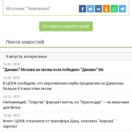
Источник:
"Чемпионат"
Оставить комментарий
Лента новостей
9 августа, воскресенье
16:35
РПЛ
"Динамо" Москва на своем поле победило "Динамо" Мх
15:38
РПЛ
В ЦСКА сообщили, что европейские клубы предлагали за Данилова
больше € 6 млн этим летом
15:15
РПЛ
Непомнящий: "Спартак" фаворит матча, но "Краснодар" — не мальчики
для битья
15:04
РПЛ
Агент: ЦСКА отказался от трансфера Даку, опасаясь "взрыва"
зарплат