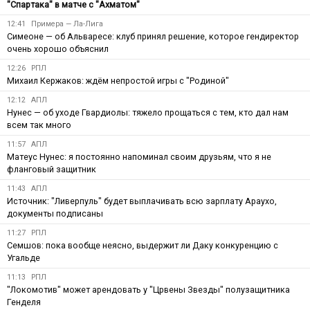
"Спартака" в матче с "Ахматом"
12:41
Примера — Ла-Лига
Симеоне — об Альваресе: клуб принял решение, которое гендиректор
очень хорошо объяснил
12:26
РПЛ
Михаил Кержаков: ждём непростой игры с "Родиной"
12:12
АПЛ
Нунес — об уходе Гвардиолы: тяжело прощаться с тем, кто дал нам
всем так много
11:57
АПЛ
Матеус Нунес: я постоянно напоминал своим друзьям, что я не
фланговый защитник
11:43
АПЛ
Источник: "Ливерпуль" будет выплачивать всю зарплату Араухо,
документы подписаны
11:27
РПЛ
Семшов: пока вообще неясно, выдержит ли Даку конкуренцию с
Угальде
11:13
РПЛ
"Локомотив" может арендовать у "Црвены Звезды" полузащитника
Генделя