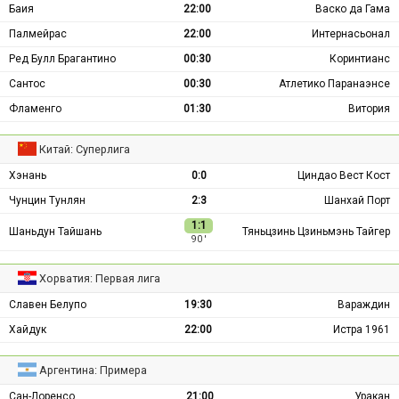
Баия
22:00
Васко да Гама
Палмейрас
22:00
Интернасьонал
Ред Булл Брагантино
00:30
Коринтианс
Сантос
00:30
Атлетико Паранаэнсе
Фламенго
01:30
Витория
Китай: Суперлига
Хэнань
0:0
Циндао Вест Кост
Чунцин Тунлян
2:3
Шанхай Порт
1:1
Шаньдун Тайшань
Тяньцзинь Цзиньмэнь Тайгер
90 ′
Хорватия: Первая лига
Славен Белупо
19:30
Вараждин
Хайдук
22:00
Истра 1961
Аргентина: Примера
Сан-Лоренсо
21:00
Уракан