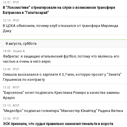
13:47
РПЛ
В "Локомотиве" отреагировали на слухи о возможном трансфере
Батракова в "Галатасарай"
12:10
РПЛ
В ЦСКА объяснили, почему клуб отказался от трансфера Мирлинда
Даку
8 августа, суббота
14:00
Серия А
Фабрегас: я защищаю итальянский футбол, потому что являюсь его
частью и очень в него верю
13:45
РПЛ
Семшов высказался о зарплате € 3,7 млн, которую просит у "Зенита"
Глушенков по контракту
13:32
АПЛ
"Барселона" хочет подписать Кристиана Ромеро в качестве замены
Араухо
13:15
АПЛ
"Мидлсбро" подписал голкипера "Манчестер Юнайтед" Радека Витека
12:56
РПЛ
ЭСК признала, что судья правильно назначил пенальти в ворота