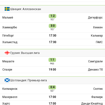
Швеция: Аллсвенскан
1:2
Мальмё
Дегерфорс
90 ′
3:0
Хаммарбю
Хеккен
90 ′
Гётеборг
17:30
Кальмар
Хальмстад
17:30
ГАИС
Грузия: Высшая лига
1:1
Мешахте
Самгурали
пер.
Спаэри
19:00
Динамо Тб
Шотландия: Премьер-лига
0:4
Килмарнок
Селтик
60 ′
Мазервелл
17:00
Фалкирк
Хартс
17:00
Данди Юнайтед