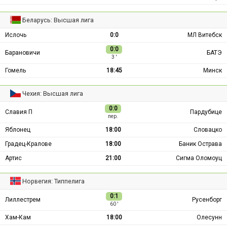
Беларусь: Высшая лига
Ислочь
0:0
МЛ Витебск
0:0
Барановичи
БАТЭ
3 ′
Гомель
18:45
Минск
Чехия: Высшая лига
0:0
Славия П
Пардубице
пер.
Яблонец
18:00
Словацко
Градец-Кралове
18:00
Баник Острава
Артис
21:00
Сигма Оломоуц
Норвегия: Типпелига
0:1
Лиллестрем
Русенборг
60 ′
Хам-Кам
18:00
Олесунн