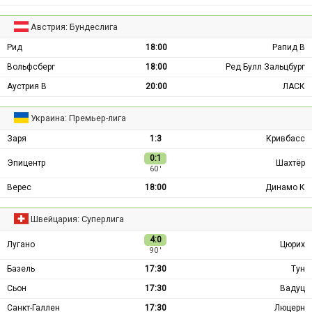
Австрия: Бундеслига
Рид
18:00
Рапид В
Вольфсберг
18:00
Ред Булл Зальцбург
Аустрия В
20:00
ЛАСК
Украина: Премьер-лига
Заря
1:3
Кривбасс
0:1
Эпицентр
Шахтёр
60 ′
Верес
18:00
Динамо К
Швейцария: Суперлига
4:0
Лугано
Цюрих
90 ′
Базель
17:30
Тун
Сьон
17:30
Вадуц
Санкт-Галлен
17:30
Люцерн