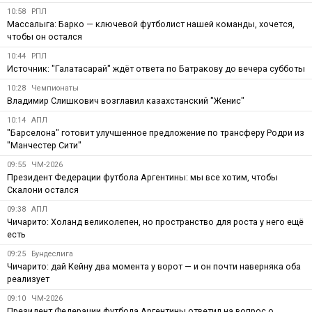
10:58
РПЛ
Массалыга: Барко — ключевой футболист нашей команды, хочется,
чтобы он остался
10:44
РПЛ
Источник: "Галатасарай" ждёт ответа по Батракову до вечера субботы
10:28
Чемпионаты
Владимир Слишкович возглавил казахстанский "Женис"
10:14
АПЛ
"Барселона" готовит улучшенное предложение по трансферу Родри из
"Манчестер Сити"
09:55
ЧМ-2026
Президент Федерации футбола Аргентины: мы все хотим, чтобы
Скалони остался
09:38
АПЛ
Чичарито: Холанд великолепен, но пространство для роста у него ещё
есть
09:25
Бундеслига
Чичарито: дай Кейну два момента у ворот — и он почти наверняка оба
реализует
09:10
ЧМ-2026
Президент Федерации футбола Аргентины ответил на вопрос о