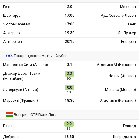
Гент
2:0
Мехелен
Шарлеруа
17:00
Ауд-Хеверле Лёвен
Зюлте-Варегем
17:00
Генк
Андерлехт
19:30
Ла Лувьер
Антверпен
20:15
Беверен
Товарищеские матчи: Клубы
Манчестер Сити (Англия)
3:1
Атлетико М (Испания)
Джохор Дарул Тазим
2:2
Челси (Англия)
(Малайзия)
90 ′
0:0
Ливерпуль (Англия)
Монако (Монако)
18 ′
Марсель (Франция)
18:30
Атлетик Б (Испания)
Венгрия: ОТР Банк Лига
0:0
Пакш
Гонвед
18 ′
Дебрецен
18:30
Ньиредьхаза