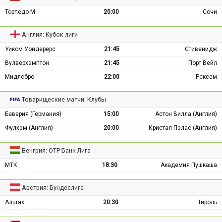
Торпедо М
20:00
Сочи
Англия: Кубок лиги
Уиком Уондерерс
21:45
Стивенидж
Вулверхэмптон
21:45
Порт Вейл
Мидлсбро
22:00
Рексем
Товарищеские матчи: Клубы
Бавария (Германия)
15:00
Астон Вилла (Англия)
Фулхэм (Англия)
20:00
Кристал Пэлас (Англия)
Венгрия: ОТР Банк Лига
МТК
18:30
Академия Пушкаша
Австрия: Бундеслига
Альтах
20:30
Тироль