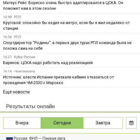
Матеус Рейс: Бориско очень быстро адаптировался в ЦСКА. Он
поможет нам в этом сезоне
16:48
РПЛ
Круговой: спокойно бы ездил на метро, если бы я жил недалеко от
станции
16:36
РПЛ
Спортдиректор "Родины": в первых двух турах РПЛ команда была не
похожа сама на себя
16:27
Кубок России
Баринов: ЦСКА надо работать над реализацией
16:14
Чемпионаты
Источник: власти Испании призвали кабмин отказаться от
проведения ЧМ-2030 с Марокко
Ещё новости
Результаты онлайн
Вчера
Сегодня
Завтра
Россия: ФНЛ — Первая лига