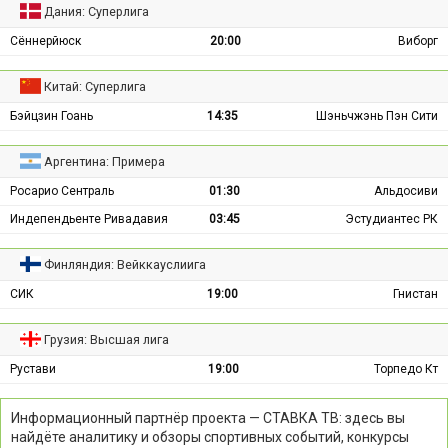
Дания: Суперлига
Сённерйюск
20:00
Виборг
Китай: Суперлига
Бэйцзин Гоань
14:35
Шэньчжэнь Пэн Сити
Аргентина: Примера
Росарио Сентраль
01:30
Альдосиви
Индепендьенте Ривадавия
03:45
Эстудиантес РК
Финляндия: Вейккауслиига
СИК
19:00
Гнистан
Грузия: Высшая лига
Рустави
19:00
Торпедо Кт
Информационный партнёр проекта — СТАВКА ТВ: здесь вы
найдёте аналитику и обзоры спортивных событий, конкурсы