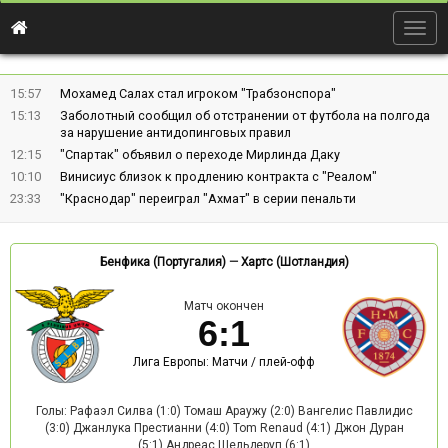
Togg
navig
15:57
Мохамед Салах стал игроком "Трабзонспора"
15:13
Заболотный сообщил об отстранении от футбола на полгода
за нарушение антидопинговых правил
12:15
"Спартак" объявил о переходе Мирлинда Даку
10:10
Винисиус близок к продлению контракта с "Реалом"
23:33
"Краснодар" переиграл "Ахмат" в серии пенальти
Бенфика (Португалия)
—
Хартс (Шотландия)
Матч окончен
6
:
1
Лига Европы: Матчи / плей-офф
Голы: Рафаэл Силва (1:0) Томаш Араужу (2:0) Вангелис Павлидис
(3:0) Джанлука Престианни (4:0) Tom Renaud (4:1) Джон Дуран
(5:1) Андреас Шельдеруп (6:1)