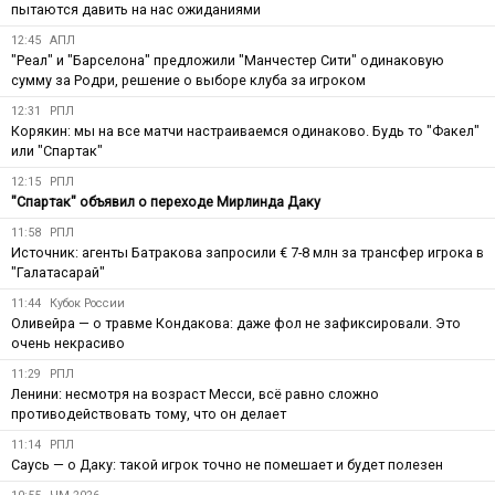
пытаются давить на нас ожиданиями
12:45
АПЛ
"Реал" и "Барселона" предложили "Манчестер Сити" одинаковую
сумму за Родри, решение о выборе клуба за игроком
12:31
РПЛ
Корякин: мы на все матчи настраиваемся одинаково. Будь то "Факел"
или "Спартак"
12:15
РПЛ
"Спартак" объявил о переходе Мирлинда Даку
11:58
РПЛ
Источник: агенты Батракова запросили € 7-8 млн за трансфер игрока в
"Галатасарай"
11:44
Кубок России
Оливейра — о травме Кондакова: даже фол не зафиксировали. Это
очень некрасиво
11:29
РПЛ
Ленини: несмотря на возраст Месси, всё равно сложно
противодействовать тому, что он делает
11:14
РПЛ
Саусь — о Даку: такой игрок точно не помешает и будет полезен