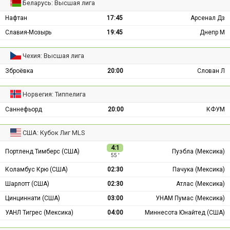
Беларусь: Высшая лига
Нафтан
17:45
Арсенал Дз
Славия-Мозырь
19:45
Днепр М
Чехия: Высшая лига
Зброёвка
20:00
Слован Л
Норвегия: Типпелига
Саннефьорд
20:00
КФУМ
США: Кубок Лиг MLS
4:1
Портленд Тимберс (США)
Пуэбла (Мексика)
55 ′
Коламбус Крю (США)
02:30
Пачука (Мексика)
Шарлотт (США)
02:30
Атлас (Мексика)
Цинциннати (США)
03:00
УНАМ Пумас (Мексика)
УАНЛ Тигрес (Мексика)
04:00
Миннесота Юнайтед (США)