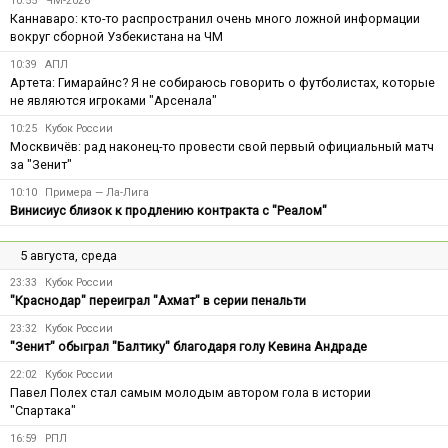
10:55
ЧМ-2026
Каннаваро: кто-то распространил очень много ложной информации
вокруг сборной Узбекистана на ЧМ
10:39
АПЛ
Артета: Гимарайнс? Я не собираюсь говорить о футболистах, которые
не являются игроками "Арсенала"
10:25
Кубок России
Москвичёв: рад наконец-то провести свой первый официальный матч
за "Зенит"
10:10
Примера — Ла-Лига
Винисиус близок к продлению контракта с "Реалом"
5 августа, среда
23:33
Кубок России
"Краснодар" переиграл "Ахмат" в серии пенальти
23:32
Кубок России
"Зенит" обыграл "Балтику" благодаря голу Кевина Андраде
22:02
Кубок России
Павел Полех стал самым молодым автором гола в истории
"Спартака"
16:59
РПЛ