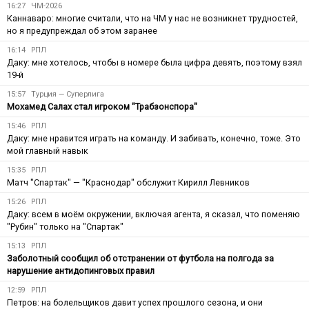
16:27
ЧМ-2026
Каннаваро: многие считали, что на ЧМ у нас не возникнет трудностей,
но я предупреждал об этом заранее
16:14
РПЛ
Даку: мне хотелось, чтобы в номере была цифра девять, поэтому взял
19-й
15:57
Турция — Суперлига
Мохамед Салах стал игроком "Трабзонспора"
15:46
РПЛ
Даку: мне нравится играть на команду. И забивать, конечно, тоже. Это
мой главный навык
15:35
РПЛ
Матч "Спартак" — "Краснодар" обслужит Кирилл Левников
15:26
РПЛ
Даку: всем в моём окружении, включая агента, я сказал, что поменяю
"Рубин" только на "Спартак"
15:13
РПЛ
Заболотный сообщил об отстранении от футбола на полгода за
нарушение антидопинговых правил
12:59
РПЛ
Петров: на болельщиков давит успех прошлого сезона, и они