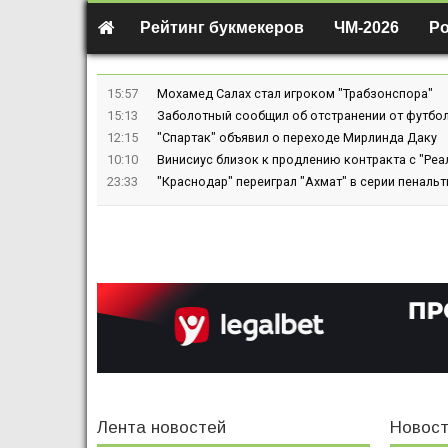
Рейтинг букмекеров
ЧМ-2026
Р
15:57
Мохамед Салах стал игроком "Трабзонспора"
15:13
Заболотный сообщил об отстранении от футбол
12:15
"Спартак" объявил о переходе Мирлинда Даку
10:10
Винисиус близок к продлению контракта с "Реа
23:33
"Краснодар" переиграл "Ахмат" в серии пенальт
Лента новостей
Новост