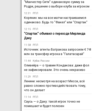
"Манчестер Сити" одинаковую сумму за
Родри, решение о выборе клуба за игроком
12:31
РПЛ
Корякин: мы на все матчи настраиваемся
одинаково. Будь то "Факел" или "Спартак"
12:15
РПЛ
"Спартак" объявил о переходе Мирлинда
Даку
11:58
РПЛ
Источник: агенты Батракова запросили € 7-8
млн за трансфер игрока в "Галатасарай"
11:44
Кубок России
Оливейра — о травме Кондакова: даже фол
не зафиксировали. Это очень некрасиво
11:29
РПЛ
Ленини: несмотря на возраст Месси, всё
равно сложно противодействовать тому,
что он делает
11:14
РПЛ
Саусь — о Даку: такой игрок точно не
помешает и будет полезен