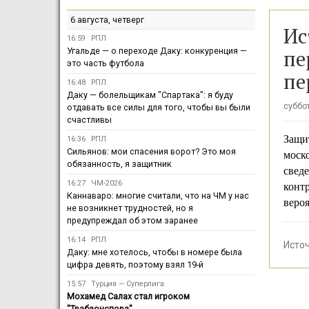
6 августа, четверг
Ис
16:59
РПЛ
пе
Угальде — о переходе Даку: конкуренция —
это часть футбола
пе
16:48
РПЛ
Даку — болельщикам "Спартака": я буду
суббот
отдавать все силы для того, чтобы вы были
счастливы
Защи
16:36
РПЛ
Сильянов: мои спасения ворот? Это моя
моско
обязанность, я защитник
свед
16:27
ЧМ-2026
контр
Каннаваро: многие считали, что на ЧМ у нас
вероя
не возникнет трудностей, но я
предупреждал об этом заранее
16:14
РПЛ
Исто
Даку: мне хотелось, чтобы в номере была
цифра девять, поэтому взял 19-й
15:57
Турция — Суперлига
Мохамед Салах стал игроком
"Трабзонспора"