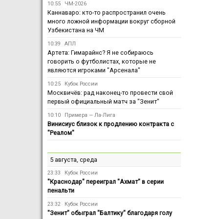
10:55
ЧМ-2026
Каннаваро: кто-то распространил очень
много ложной информации вокруг сборной
Узбекистана на ЧМ
10:39
АПЛ
Артета: Гимарайнс? Я не собираюсь
говорить о футболистах, которые не
являются игроками "Арсенала"
10:25
Кубок России
Москвичёв: рад наконец-то провести свой
первый официальный матч за "Зенит"
10:10
Примера — Ла-Лига
Винисиус близок к продлению контракта с
"Реалом"
5 августа, среда
23:33
Кубок России
"Краснодар" переиграл "Ахмат" в серии
пенальти
23:32
Кубок России
"Зенит" обыграл "Балтику" благодаря голу