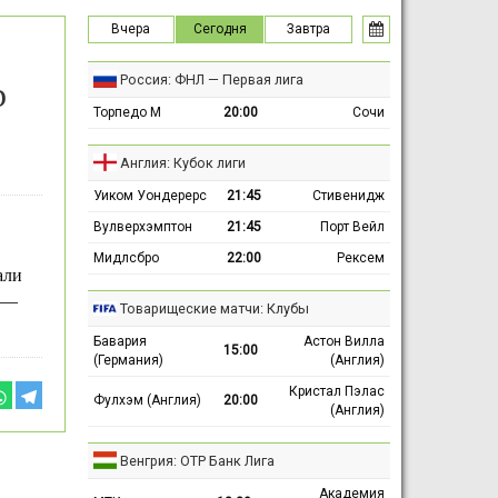
Вчера
Сегодня
Завтра
Россия: ФНЛ — Первая лига
о
Торпедо М
20:00
Сочи
Англия: Кубок лиги
Уиком Уондерерс
21:45
Стивенидж
Вулверхэмптон
21:45
Порт Вейл
Мидлсбро
22:00
Рексем
али
 —
Товарищеские матчи: Клубы
Бавария
Астон Вилла
15:00
(Германия)
(Англия)
Кристал Пэлас
Фулхэм (Англия)
20:00
(Англия)
Венгрия: ОТР Банк Лига
Академия