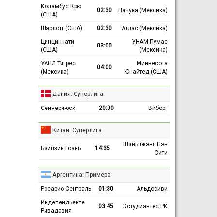
Коламбус Крю
02:30
Пачука (Мексика)
(США)
Шарлотт (США)
02:30
Атлас (Мексика)
Цинциннати
УНАМ Пумас
03:00
(США)
(Мексика)
УАНЛ Тигрес
Миннесота
04:00
(Мексика)
Юнайтед (США)
Дания: Суперлига
Сённерйюск
20:00
Виборг
Китай: Суперлига
Шэньчжэнь Пэн
Бэйцзин Гоань
14:35
Сити
Аргентина: Примера
Росарио Сентраль
01:30
Альдосиви
Индепендьенте
03:45
Эстудиантес РК
Ривадавия