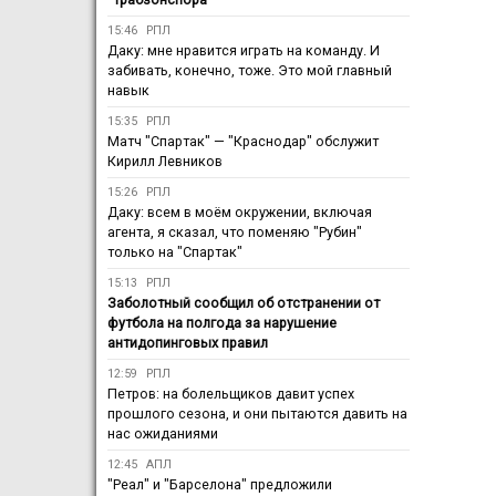
15:46
РПЛ
Даку: мне нравится играть на команду. И
забивать, конечно, тоже. Это мой главный
навык
15:35
РПЛ
Матч "Спартак" — "Краснодар" обслужит
Кирилл Левников
15:26
РПЛ
Даку: всем в моём окружении, включая
агента, я сказал, что поменяю "Рубин"
только на "Спартак"
15:13
РПЛ
Заболотный сообщил об отстранении от
футбола на полгода за нарушение
антидопинговых правил
12:59
РПЛ
Петров: на болельщиков давит успех
прошлого сезона, и они пытаются давить на
нас ожиданиями
12:45
АПЛ
"Реал" и "Барселона" предложили