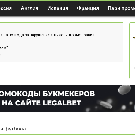
оссия
Англия
Испания
Франция
Пари пром
а на полгода за нарушение антидопинговых правил
лом"
и
П
и футбола