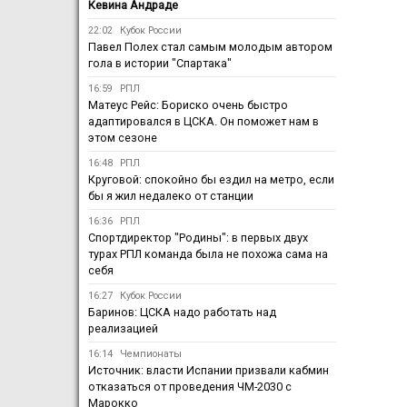
Кевина Андраде
22:02
Кубок России
Павел Полех стал самым молодым автором
гола в истории "Спартака"
16:59
РПЛ
Матеус Рейс: Бориско очень быстро
адаптировался в ЦСКА. Он поможет нам в
этом сезоне
16:48
РПЛ
Круговой: спокойно бы ездил на метро, если
бы я жил недалеко от станции
16:36
РПЛ
Спортдиректор "Родины": в первых двух
турах РПЛ команда была не похожа сама на
себя
16:27
Кубок России
Баринов: ЦСКА надо работать над
реализацией
16:14
Чемпионаты
Источник: власти Испании призвали кабмин
отказаться от проведения ЧМ-2030 с
Марокко