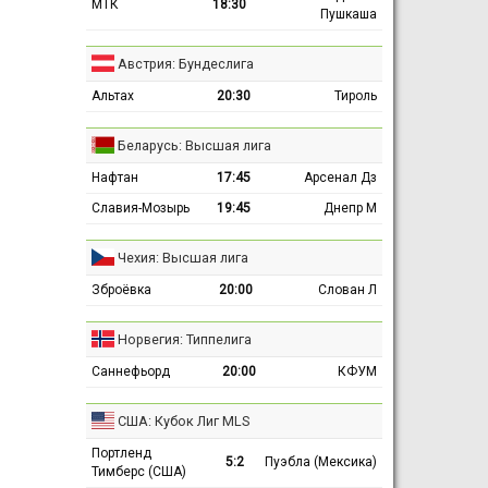
МТК
18:30
Пушкаша
Австрия: Бундеслига
Альтах
20:30
Тироль
Беларусь: Высшая лига
Нафтан
17:45
Арсенал Дз
Славия-Мозырь
19:45
Днепр М
Чехия: Высшая лига
Зброёвка
20:00
Слован Л
Норвегия: Типпелига
Саннефьорд
20:00
КФУМ
США: Кубок Лиг MLS
Портленд
5:2
Пуэбла (Мексика)
Тимберс (США)