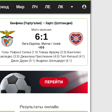
окод
Мир
ЛЧ
ЛЕ
ЛК
Бенфика (Португалия)
—
Хартс (Шотландия)
Матч окончен
6
:
1
Лига Европы: Матчи / плей-
офф
Голы: Рафаэл Силва (1:0) Томаш Араужу (2:0) Вангелис
авлидис (3:0) Джанлука Престианни (4:0) Tom Renaud (4:1)
Джон Дуран (5:1) Андреас Шельдеруп (6:1)
Результаты онлайн