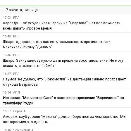
7 августа, пятница
17:03
РПЛ
Карседо — об уходе Ливая Гарсии из "Спартака": нет возможности
всем давать игровое время
16:49
РПЛ
Шварц: здорово, что у нас есть возможность противостоять
махачкалинскому "Динамо"
16:36
РПЛ
Шварц: Зайнутдинову нужно дать время на восстановление. Не могу
сказать, сколько это займёт
16:27
РПЛ
Наумов: не думаю, что "Локомотив" на дистанции сильно пострадает
от ухода Батракова
16:14
АПЛ
Источник: "Манчестер Сити" отклонил предложение "Барселоны" по
трансферу Родри
15:57
Серия А
Аморим: клуб уровня "Милана" должен бороться за чемпионство. Мы
постараемся это сделать
15:46
Чемпионаты