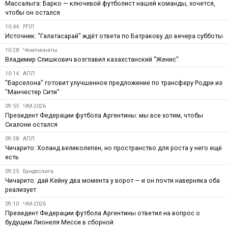
Массалыга: Барко — ключевой футболист нашей команды, хочется,
чтобы он остался
10:44
РПЛ
Источник: "Галатасарай" ждёт ответа по Батракову до вечера субботы
10:28
Чемпионаты
Владимир Слишкович возглавил казахстанский "Женис"
10:14
АПЛ
"Барселона" готовит улучшенное предложение по трансферу Родри из
"Манчестер Сити"
09:55
ЧМ-2026
Президент Федерации футбола Аргентины: мы все хотим, чтобы
Скалони остался
09:38
АПЛ
Чичарито: Холанд великолепен, но пространство для роста у него ещё
есть
09:25
Бундеслига
Чичарито: дай Кейну два момента у ворот — и он почти наверняка оба
реализует
09:10
ЧМ-2026
Президент Федерации футбола Аргентины ответил на вопрос о
будущем Лионеля Месси в сборной