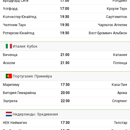
Брэдфорд Сити
17:00
Рочдейл
Уотфорд
17:00
Кроули Таун
Колчестер Юнайтед
19:30
Саутгемптон
Челтнем Таун
19:30
Чарльтон Атлетик
Ротерхэм Юнайтед
19:30
Вест Бромвич Альбион
Италия: Кубок
Виченца
21:00
Катания
Асколи
21:30
Потенца
Португалия: Примейра
Маритиму
17:30
Каза Пия
Витория Гимарайнш
20:00
Арока
Эштрела
22:30
Спортинг
Нидерланды: Эредивизия
НЕК Неймеген
17:30
Телстар