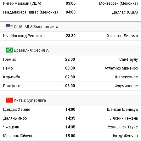
Интер Майами (США)
03:00
Монтеррей (Мексика)
Гвадалахара Чивас (Мексика)
04:00
Даллас (США)
США: MLS Высшая лига
Нью-Инглэнд Революшн
23:30
Хьюстон Динамо
Бразилия: Серия А
Гремио
22:00
Сан-Паулу
Ремо
00:30
Атлетико Минейро
Коритиба
02:30
Шапекоэнсе
Ботафого
03:00
Флуминенсе
Китай: Суперлига
Циндао Хайню
14:00
Шанхай Шэньхуа
Далянь Инбо
14:35
Ляонин Тежэнь
Чжэцзян
14:35
Ухань Фри Таунс
Юньнань Юйкунь
15:00
Чэнду Жунчэн