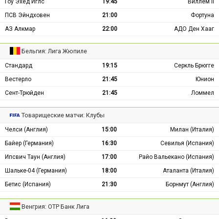
Гоу Эхед Иглс
19:45
Виллем II
ПСВ Эйндховен
21:00
Фортуна
АЗ Алкмар
22:00
АДО Ден Хааг
Бельгия: Лига Жюпиле
Стандард
19:15
Серкль Брюгге
Вестерло
21:45
Юнион
Сент-Трюйден
21:45
Ломмел
Товарищеские матчи: Клубы
Челси (Англия)
15:00
Милан (Италия)
Байер (Германия)
16:30
Севилья (Испания)
Ипсвич Таун (Англия)
17:00
Райо Вальекано (Испания)
Шальке-04 (Германия)
18:00
Аталанта (Италия)
Бетис (Испания)
21:30
Борнмут (Англия)
Венгрия: ОТР Банк Лига