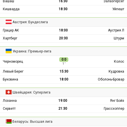
Вашаш
16:30
Залаэгерсег
Кишварда
18:30
Уйпешт
Австрия: Бундеслига
Грацер АК
18:00
Аустрия Л
Хартберг
20:30
Штурм
Украина: Премьер-лига
0:0
Черноморец
Колос
1 ′
Левый Берег
15:30
Кудровка
Буковина
18:00
Оболонь-Бровар
Швейцария: Суперлига
Лозанна
19:00
Янг Бойз
Серветт
21:30
Грассхоппер
Беларусь: Высшая лига