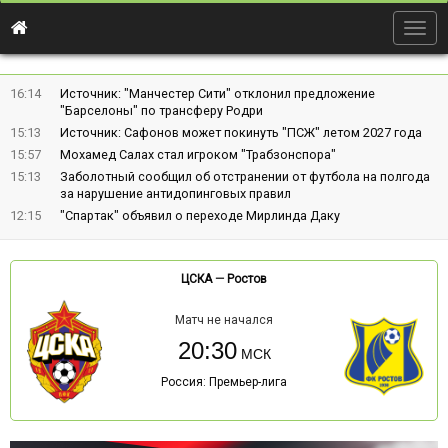
Togg
navig
16:14
Источник: "Манчестер Сити" отклонил предложение
"Барселоны" по трансферу Родри
15:13
Источник: Сафонов может покинуть "ПСЖ" летом 2027 года
15:57
Мохамед Салах стал игроком "Трабзонспора"
15:13
Заболотный сообщил об отстранении от футбола на полгода
за нарушение антидопинговых правил
12:15
"Спартак" объявил о переходе Мирлинда Даку
ЦСКА
—
Ростов
Матч не начался
20:30
Россия: Премьер-лига