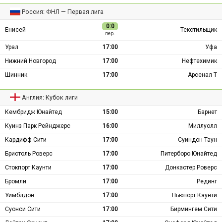
Россия: ФНЛ — Первая лига
0:0
Енисей
Текстильщик
пер.
Урал
17:00
Уфа
Нижний Новгород
17:00
Нефтехимик
Шинник
17:00
Арсенал Т
Англия: Кубок лиги
Кембридж Юнайтед
15:00
Барнет
Куинз Парк Рейнджерс
16:00
Миллуолл
Кардифф Сити
17:00
Суиндон Таун
Бристоль Роверс
17:00
Питерборо Юнайтед
Стокпорт Каунти
17:00
Донкастер Роверс
Бромли
17:00
Рединг
Уимблдон
17:00
Ньюпорт Каунти
Суонси Сити
17:00
Бирмингем Сити