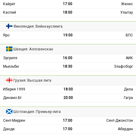
Кайрат
17:00
Женис
Каспий
18:00
Улытау
Финляндия: Вейккауслиига
Яро
19:00
ВПС
Швеция: Аллсвенскан
Эргрюте
16:00
АИК
Мьельбю
18:30
Эльфсборг
Грузия: Высшая лига
Иберия 1999
18:00
Дила
Динамо Бт
20:00
Гагра
Шотландия: Премьер-лига
Сент-Миррен
17:00
Сент-Джонстон
Данди
17:00
Абердин