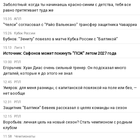
Заболотный: когда ты начинаешь красно-синим с детства, тебя все
равно притягивает туда же
15:35
АПЛ
"Челси" согласовал с "Райо Вальекано" трансфер защитника Чаварриа
15:26
Кубок России
Бубнов: "Зениту" повезло в матче Кубка России с "Балтикой"
15:13
Лига 1
Источник: Сафонов может покинуть "ПСЖ" летом 2027 года
13:00
РПЛ
Егорычев: Хуан Диас очень сильный тренер. Он подсказал много
деталей, которые я до этого не знал
12:45
РПЛ
Умяров: для меня разницы, с капитанской повязкой на поле или без, —
нет вообще
12:31
РПЛ
Защитник "Балтики" Бевеев рассказал о целях команды на сезон
12:15
РПЛ
Воробьёв: личная цель на новый сезон? Стать чемпионом с родным
клубом
11:58
Чемпионаты