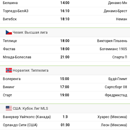
Белшина
14:00
Динамо Мн
Торпедо-БелАЗ
16:10
Динамо-Брест
Витебск
18:10
Неман
Чехия: Высшая лига
Теплице
18:00
Виктория Пльзень
Фастав
18:00
Богемианс 1905
Млада-Болеслав
21:00
Спарта П
Норвегия: Типпелига
Волеренга
15:00
Будё-Глимт
Викинг
17:00
Сарпсборг 08
Старт
19:00
Фредрикстад
США: Кубок Лиг MLS
Ванкувер Уайткэпс (Канада)
1:3
Хуарес (Мексика)
Орландо Сити (США)
01:30
Леон (Мексика)