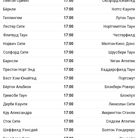
Лейтон Ориент
17:00
Оксфорд Юнайтед
Бёрнли
17:00
Ноттс Каунти
Гиллингем
17:00
Лутон Таун
Лестер Сити
17:00
Нортгемптон Таун
Флитвуд Таун
17:00
Честерфилд
Норвич Сити
17:00
Милтон-Кинс Донс
Солфорд Сити
17:00
Шрусбери Таун
Барнсли
17:00
Уиган Атлетик
Престон Норт Энд
17:00
Хаддерсфилд Таун
Вест Хэм Юнайтед
17:00
Портсмут
Бёртон Альбион
17:00
Блэкберн Роверс
Гримсби Таун
17:00
Блэкпул
Дерби Каунти
17:00
Линкольн Сити
Кру Александра
17:00
Аккрингтон Стэнли
Сток Сити
17:00
Олдхэм Атлетик
Шеффилд Уэнсдей
17:00
Болтон Уондерерс