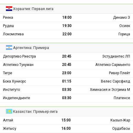
Хорватия: Первая лига
Риека
18:00
Динамо З
Рудеш
19:30
Осиек
Локомотива
22:00
Горица
Аргентина: Примера
Депортиво Риестра
20:45
Эстудиантес ЛП
Атлетико Тукуман
20:45
Атлетико Сармьенто
Тигре
23:00
Ривер Плейт
Бока Хуниорс
01:15
Велес Сарсфилд
Институто
03:30
Химнасия и Эсгрима М
Индепендьенте
03:30
Платенсе
Казахстан: Премьер-лига
Алтай
15:00
Кызыл-Жар
Жетысу
16:00
Ордабасы