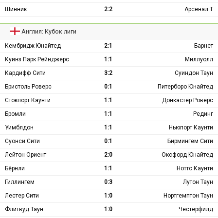
Шинник
2:2
Арсенал Т
Англия: Кубок лиги
Кембридж Юнайтед
2:1
Барнет
Куинз Парк Рейнджерс
1:1
Миллуолл
Кардифф Сити
3:2
Суиндон Таун
Бристоль Роверс
0:1
Питерборо Юнайтед
Стокпорт Каунти
1:1
Донкастер Роверс
Бромли
1:1
Рединг
Уимблдон
1:1
Ньюпорт Каунти
Суонси Сити
0:1
Бирмингем Сити
Лейтон Ориент
2:0
Оксфорд Юнайтед
Бёрнли
1:1
Ноттс Каунти
Гиллингем
0:3
Лутон Таун
Лестер Сити
1:0
Нортгемптон Таун
Флитвуд Таун
1:0
Честерфилд