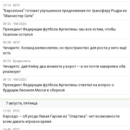
10:14
АПЛ
"Барселона" готовит улучшенное предложение по трансферу Родри из
"Манчестер Сити"
09:55
ЧМ-2026
Президент Федерации футбола Аргентины: мы все хотим, чтобы
Скалони остался
09:38
АПЛ
Чичарито: Холанд великолепен, но пространство для роста у него ещё
есть
09:25
Бундеслига
Чичарито: дай Кейну два момента у ворот — и он почти наверняка оба
реализует
09:10
ЧМ-2026
Президент Федерации футбола Аргентины ответил на вопрос о
будущем Лионеля Месси в сборной
7 августа, пятница
17:03
РПЛ
Карседо — об уходе Ливая Гарсии из "Спартака": нет возможности
всем давать игровое время
16:49
РПЛ