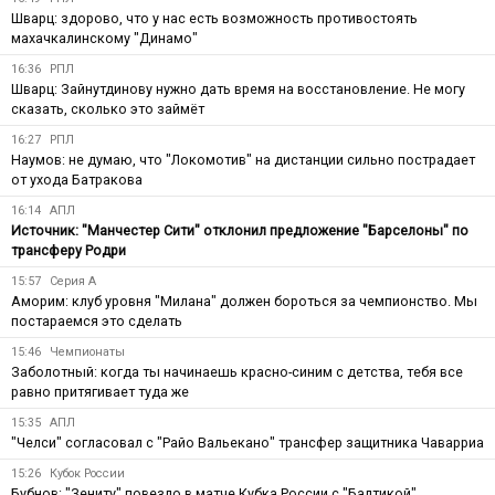
Шварц: здорово, что у нас есть возможность противостоять
махачкалинскому "Динамо"
16:36
РПЛ
Шварц: Зайнутдинову нужно дать время на восстановление. Не могу
сказать, сколько это займёт
16:27
РПЛ
Наумов: не думаю, что "Локомотив" на дистанции сильно пострадает
от ухода Батракова
16:14
АПЛ
Источник: "Манчестер Сити" отклонил предложение "Барселоны" по
трансферу Родри
15:57
Серия А
Аморим: клуб уровня "Милана" должен бороться за чемпионство. Мы
постараемся это сделать
15:46
Чемпионаты
Заболотный: когда ты начинаешь красно-синим с детства, тебя все
равно притягивает туда же
15:35
АПЛ
"Челси" согласовал с "Райо Вальекано" трансфер защитника Чаварриа
15:26
Кубок России
Бубнов: "Зениту" повезло в матче Кубка России с "Балтикой"