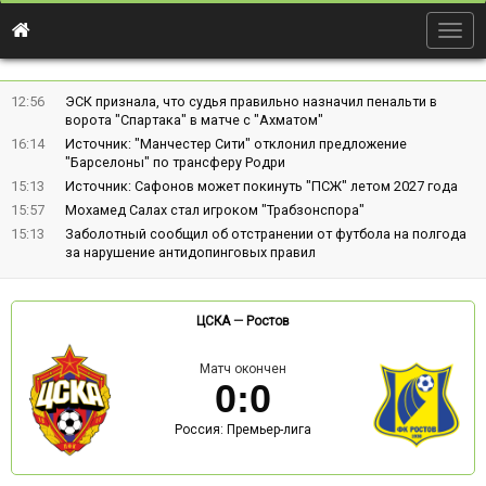
Togg
navig
12:56
ЭСК признала, что судья правильно назначил пенальти в
ворота "Спартака" в матче с "Ахматом"
16:14
Источник: "Манчестер Сити" отклонил предложение
"Барселоны" по трансферу Родри
15:13
Источник: Сафонов может покинуть "ПСЖ" летом 2027 года
15:57
Мохамед Салах стал игроком "Трабзонспора"
15:13
Заболотный сообщил об отстранении от футбола на полгода
за нарушение антидопинговых правил
ЦСКА
—
Ростов
Матч окончен
0
:
0
Россия: Премьер-лига