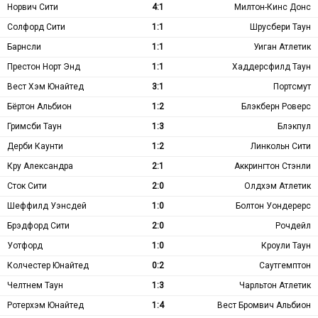
Норвич Сити
4:1
Милтон-Кинс Донс
Солфорд Сити
1:1
Шрусбери Таун
Барнсли
1:1
Уиган Атлетик
Престон Норт Энд
1:1
Хаддерсфилд Таун
Вест Хэм Юнайтед
3:1
Портсмут
Бёртон Альбион
1:2
Блэкберн Роверс
Гримсби Таун
1:3
Блэкпул
Дерби Каунти
1:2
Линкольн Сити
Кру Александра
2:1
Аккрингтон Стэнли
Сток Сити
2:0
Олдхэм Атлетик
Шеффилд Уэнсдей
1:0
Болтон Уондерерс
Брэдфорд Сити
2:0
Рочдейл
Уотфорд
1:0
Кроули Таун
Колчестер Юнайтед
0:2
Саутгемптон
Челтнем Таун
1:3
Чарльтон Атлетик
Ротерхэм Юнайтед
1:4
Вест Бромвич Альбион