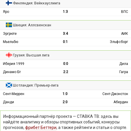
Финляндия: Вейккауслиига
Яро
1:3
ВПС
Швеция: Аллсвенскан
Эргрюте
3:4
АИК
Мьельбю
0:1
Эльфсборг
Грузия: Высшая лига
Иберия 1999
0:0
Дила
Динамо Бт
2:2
Гагра
Шотландия: Премьер-лига
Сент-Миррен
1:0
Сент-Джонстон
Данди
2:0
Абердин
Информационный партнёр проекта — СТАВКА ТВ: здесь вы
найдёте аналитику и обзоры спортивных событий, конкурсы
прогнозов,
фрибет Беттери
, а также рейтинги и статьи о спорте.