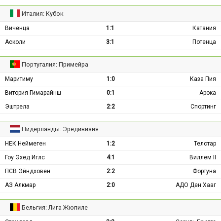
Италия: Кубок
Виченца
1:1
Катания
Асколи
3:1
Потенца
Португалия: Примейра
Маритиму
1:0
Каза Пия
Витория Гимарайнш
0:1
Арока
Эштрела
2:2
Спортинг
Нидерланды: Эредивизия
НЕК Неймеген
1:2
Телстар
Гоу Эхед Иглс
4:1
Виллем II
ПСВ Эйндховен
2:2
Фортуна
АЗ Алкмар
2:0
АДО Ден Хааг
Бельгия: Лига Жюпиле