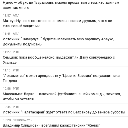
Нунес — об уходе Гвардиолы: тяжело прощаться с тем, кто дал нам
всем так много
11:57
АПЛ
Матеус Нунес: я постоянно напоминал своим друзьям, что я не
фланговый защитник
11:43
АПЛ
Источник: "Ливерпуль" будет выплачивать всю зарплату Араухо,
документы подписаны
11:27
РПЛ
Семшов: пока вообще неясно, выдержит ли Даку конкуренцию с
Угальде
11:13
РПЛ
"Локомотив" может арендовать у "Црвены Звезды" полузащитника
Генделя
10:58
РПЛ
Массалыга: Барко — ключевой футболист нашей команды, хочется,
чтобы он остался
10:44
РПЛ
Источник: "Галатасарай" ждёт ответа по Батракову до вечера субботы
10:28
Чемпионаты
Владимир Слишкович возглавил казахстанский "Женис"