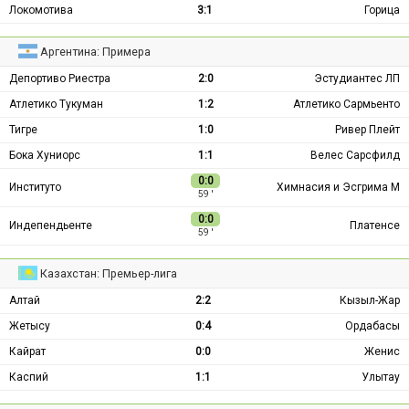
Локомотива
3:1
Горица
Аргентина: Примера
Депортиво Риестра
2:0
Эстудиантес ЛП
Атлетико Тукуман
1:2
Атлетико Сармьенто
Тигре
1:0
Ривер Плейт
Бока Хуниорс
1:1
Велес Сарсфилд
0:0
Институто
Химнасия и Эсгрима М
59 ′
0:0
Индепендьенте
Платенсе
59 ′
Казахстан: Премьер-лига
Алтай
2:2
Кызыл-Жар
Жетысу
0:4
Ордабасы
Кайрат
0:0
Женис
Каспий
1:1
Улытау