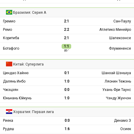
Бразилия: Серия А
Гремио
2:1
Сан-Паулу
Ремо
2:2
Атлетико Минейро
Коритиба
2:1
Шапекоэнсе
1:1
Ботафого
Флуминенсе
89 ′
Китай: Суперлига
Циндао Хайню
0:1
Шанхай Шэньхуа
Далянь Инбо
1:0
Ляонин Тежэнь
Чжэцзян
0:0
Ухань Фри Таунс
Юньнань Юйкунь
1:0
Чэнду Жунчэн
Хорватия: Первая лига
Риека
0:0
Динамо З
Рудеш
1:6
Осиек