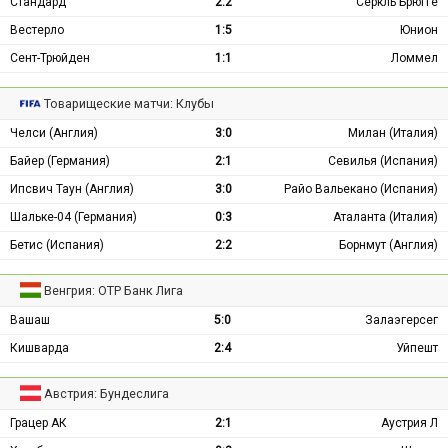
Стандард
2:2
Серкль Брюгге
Вестерло
1:5
Юнион
Сент-Трюйден
1:1
Ломмел
Товарищеские матчи: Клубы
Челси (Англия)
3:0
Милан (Италия)
Байер (Германия)
2:1
Севилья (Испания)
Ипсвич Таун (Англия)
3:0
Райо Вальекано (Испания)
Шальке-04 (Германия)
0:3
Аталанта (Италия)
Бетис (Испания)
2:2
Борнмут (Англия)
Венгрия: ОТР Банк Лига
Вашаш
5:0
Залаэгерсег
Кишварда
2:4
Уйпешт
Австрия: Бундеслига
Грацер АК
2:1
Аустрия Л