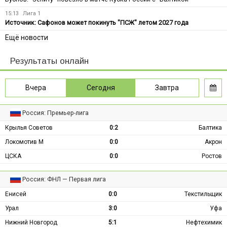
15:13
Лига 1
Источник: Сафонов может покинуть "ПСЖ" летом 2027 года
Ещё новости
Результаты онлайн
Вчера
Сегодня
Завтра
Россия: Премьер-лига
Крылья Советов
0:2
Балтика
Локомотив М
0:0
Акрон
ЦСКА
0:0
Ростов
Россия: ФНЛ — Первая лига
Енисей
0:0
Текстильщик
Урал
3:0
Уфа
Нижний Новгород
5:1
Нефтехимик