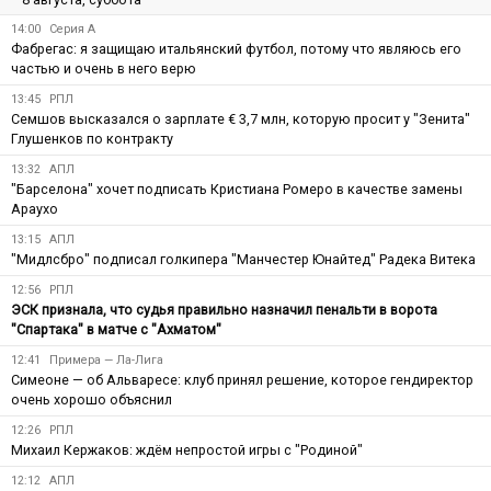
14:00
Серия А
Фабрегас: я защищаю итальянский футбол, потому что являюсь его
частью и очень в него верю
13:45
РПЛ
Семшов высказался о зарплате € 3,7 млн, которую просит у "Зенита"
Глушенков по контракту
13:32
АПЛ
"Барселона" хочет подписать Кристиана Ромеро в качестве замены
Араухо
13:15
АПЛ
"Мидлсбро" подписал голкипера "Манчестер Юнайтед" Радека Витека
12:56
РПЛ
ЭСК признала, что судья правильно назначил пенальти в ворота
"Спартака" в матче с "Ахматом"
12:41
Примера — Ла-Лига
Симеоне — об Альваресе: клуб принял решение, которое гендиректор
очень хорошо объяснил
12:26
РПЛ
Михаил Кержаков: ждём непростой игры с "Родиной"
12:12
АПЛ