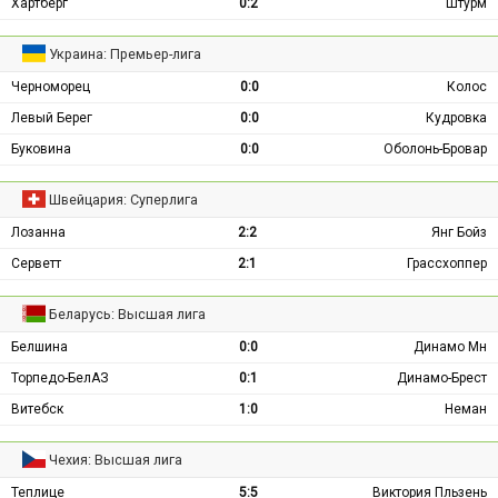
Хартберг
0:2
Штурм
Украина: Премьер-лига
Черноморец
0:0
Колос
Левый Берег
0:0
Кудровка
Буковина
0:0
Оболонь-Бровар
Швейцария: Суперлига
Лозанна
2:2
Янг Бойз
Серветт
2:1
Грассхоппер
Беларусь: Высшая лига
Белшина
0:0
Динамо Мн
Торпедо-БелАЗ
0:1
Динамо-Брест
Витебск
1:0
Неман
Чехия: Высшая лига
Теплице
5:5
Виктория Пльзень