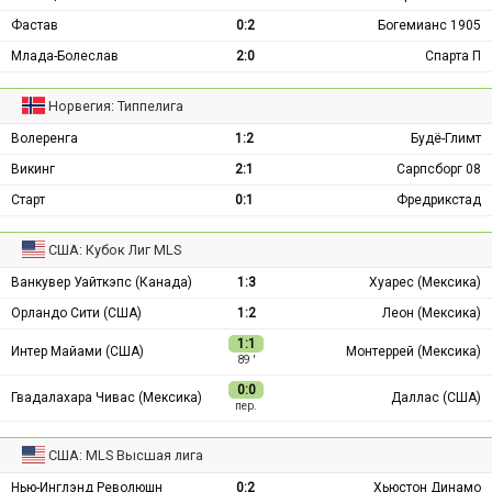
Фастав
0:2
Богемианс 1905
Млада-Болеслав
2:0
Спарта П
Норвегия: Типпелига
Волеренга
1:2
Будё-Глимт
Викинг
2:1
Сарпсборг 08
Старт
0:1
Фредрикстад
США: Кубок Лиг MLS
Ванкувер Уайткэпс (Канада)
1:3
Хуарес (Мексика)
Орландо Сити (США)
1:2
Леон (Мексика)
1:1
Интер Майами (США)
Монтеррей (Мексика)
89 ′
0:0
Гвадалахара Чивас (Мексика)
Даллас (США)
пер.
США: MLS Высшая лига
Нью-Инглэнд Революшн
0:2
Хьюстон Динамо