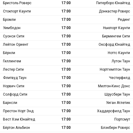
Бристоль Роверс
17:00
Питерборо Юнайтед
Стокпорт Каунти
17:00
Донкастер Роверс
Бромли
17:00
Рединг
Уимблдон
17:00
Ньюпорт Каунти
Суонси Сити
17:00
Бирмингем Сити
Лейтон Ориент
17:00
Оксфорд Юнайтед
Бёрнли
17:00
Ноттс Каунти
Гиллингем
17:00
Лутон Таун
Лестер Сити
17:00
Нортгемптон Таун
Флитвуд Таун
17:00
Честерфилд
Норвич Сити
17:00
Милтон-Кинс Донс
Солфорд Сити
17:00
Шрусбери Таун
Барнсли
17:00
Уиган Атлетик
Престон Норт Энд
17:00
Хаддерсфилд Таун
Вест Хэм Юнайтед
17:00
Портсмут
Бёртон Альбион
17:00
Блэкберн Роверс