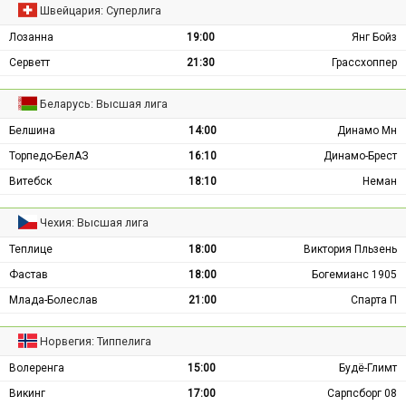
Швейцария: Суперлига
Лозанна
19:00
Янг Бойз
Серветт
21:30
Грассхоппер
Беларусь: Высшая лига
Белшина
14:00
Динамо Мн
Торпедо-БелАЗ
16:10
Динамо-Брест
Витебск
18:10
Неман
Чехия: Высшая лига
Теплице
18:00
Виктория Пльзень
Фастав
18:00
Богемианс 1905
Млада-Болеслав
21:00
Спарта П
Норвегия: Типпелига
Волеренга
15:00
Будё-Глимт
Викинг
17:00
Сарпсборг 08