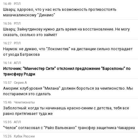
16:49
РПЛ
Шварц: здорово, что у нас есть возможность противостоять
махачкалинскому "Динамо"
16:36
РПЛ
Шварц: Зайнутдинову нужно дать время на восстановление. Не могу
сказать, сколько это займёт
16:27
РПЛ
Наумов: не думаю, что "Локомотив" на дистанции сильно пострадает
от ухода Батракова
16:14
АПЛ
Источник: "Манчестер Сити" отклонил предложение "Барселоны" по
трансферу Родри
15:57
Серия А
Аморим: клуб уровня "Милана" должен бороться за чемпионство. Мы
постараемся это сделать
15:46
Чемпионаты
Заболотный: когда ты начинаешь красно-синим с детства, тебя все
равно притягивает туда же
15:35
АПЛ
"Челси" согласовал с "Райо Вальекано" трансфер защитника Чаварриа
15:26
Кубок России