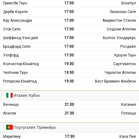
Гримсби Таун
17:00
Блэкпул
Дерби Каунти
17:00
Линкольн Сити
Кру Александра
17:00
Аккрингтон Стэнли
Сток Сити
17:00
Олдхэм Атлетик
Шеффилд Уэнсдей
17:00
Болтон Уондерерс
Брэдфорд Сити
17:00
Рочдейл
Уотфорд
17:00
Кроули Таун
Колчестер Юнайтед
19:30
Саутгемптон
Челтнем Таун
19:30
Чарльтон Атлетик
Ротерхэм Юнайтед
19:30
Вест Бромвич Альбион
Италия: Кубок
Виченца
21:00
Катания
Асколи
21:30
Потенца
Португалия: Примейра
Маритиму
17:30
Каза Пия