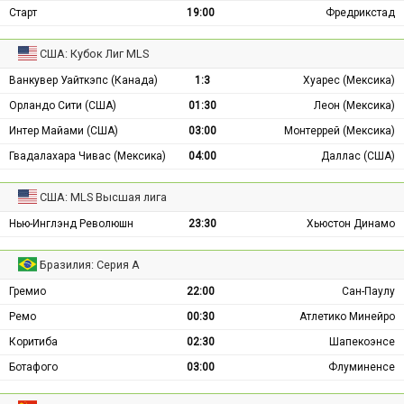
Старт
19:00
Фредрикстад
США: Кубок Лиг MLS
Ванкувер Уайткэпс (Канада)
1:3
Хуарес (Мексика)
Орландо Сити (США)
01:30
Леон (Мексика)
Интер Майами (США)
03:00
Монтеррей (Мексика)
Гвадалахара Чивас (Мексика)
04:00
Даллас (США)
США: MLS Высшая лига
Нью-Инглэнд Революшн
23:30
Хьюстон Динамо
Бразилия: Серия А
Гремио
22:00
Сан-Паулу
Ремо
00:30
Атлетико Минейро
Коритиба
02:30
Шапекоэнсе
Ботафого
03:00
Флуминенсе