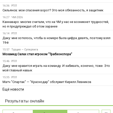
16:36
РПЛ
Сильянов: мои спасения ворот? Это моя обязанность, я защитник
16:27
ЧМ-2026
Каннаваро: многие считали, что на ЧМ у нас не возникнет трудностей,
но я предупреждал об этом заранее
16:14
РПЛ
Даку: мне хотелось, чтобы в номере была цифра девять, поэтому взял
19-й
15:57
Турция — Суперлига
Мохамед Салах стал игроком "Трабзонспора"
15:46
РПЛ
Даку: мне нравится играть на команду. И забивать, конечно, тоже. Это
мой главный навык
15:35
РПЛ
Матч "Спартак" — "Краснодар" обслужит Кирилл Левников
Ещё новости
Результаты онлайн