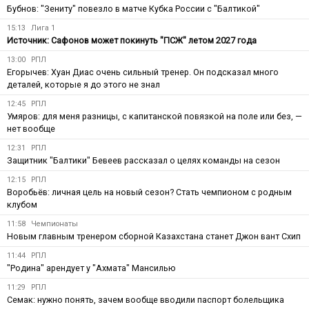
Бубнов: "Зениту" повезло в матче Кубка России с "Балтикой"
15:13
Лига 1
Источник: Сафонов может покинуть "ПСЖ" летом 2027 года
13:00
РПЛ
Егорычев: Хуан Диас очень сильный тренер. Он подсказал много
деталей, которые я до этого не знал
12:45
РПЛ
Умяров: для меня разницы, с капитанской повязкой на поле или без, —
нет вообще
12:31
РПЛ
Защитник "Балтики" Бевеев рассказал о целях команды на сезон
12:15
РПЛ
Воробьёв: личная цель на новый сезон? Стать чемпионом с родным
клубом
11:58
Чемпионаты
Новым главным тренером сборной Казахстана станет Джон вант Схип
11:44
РПЛ
"Родина" арендует у "Ахмата" Мансилью
11:29
РПЛ
Семак: нужно понять, зачем вообще вводили паспорт болельщика