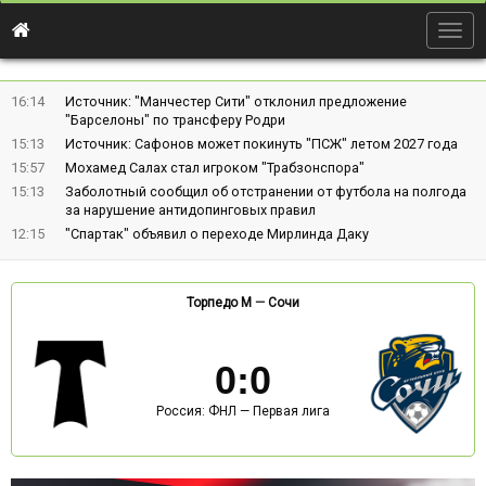
Togg
navig
16:14
Источник: "Манчестер Сити" отклонил предложение
"Барселоны" по трансферу Родри
15:13
Источник: Сафонов может покинуть "ПСЖ" летом 2027 года
15:57
Мохамед Салах стал игроком "Трабзонспора"
15:13
Заболотный сообщил об отстранении от футбола на полгода
за нарушение антидопинговых правил
12:15
"Спартак" объявил о переходе Мирлинда Даку
Торпедо М
—
Сочи
0
:
0
Россия: ФНЛ — Первая лига