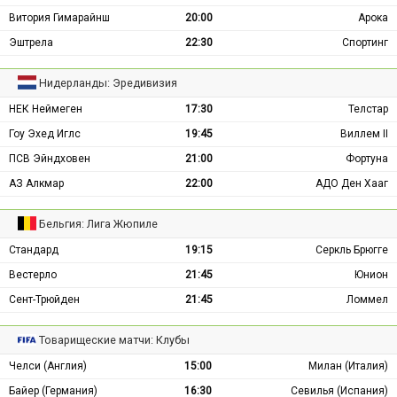
Витория Гимарайнш
20:00
Арока
Эштрела
22:30
Спортинг
Нидерланды: Эредивизия
НЕК Неймеген
17:30
Телстар
Гоу Эхед Иглс
19:45
Виллем II
ПСВ Эйндховен
21:00
Фортуна
АЗ Алкмар
22:00
АДО Ден Хааг
Бельгия: Лига Жюпиле
Стандард
19:15
Серкль Брюгге
Вестерло
21:45
Юнион
Сент-Трюйден
21:45
Ломмел
Товарищеские матчи: Клубы
Челси (Англия)
15:00
Милан (Италия)
Байер (Германия)
16:30
Севилья (Испания)