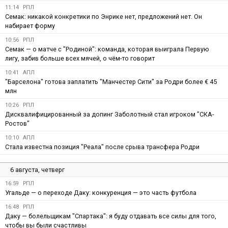
11:14
РПЛ
Семак: никакой конкретики по Энрике нет, предложений нет. Он
набирает форму
10:56
РПЛ
Семак — о матче с "Родиной": команда, которая выиграла Первую
лигу, забив больше всех мячей, о чём-то говорит
10:41
АПЛ
"Барселона" готова заплатить "Манчестер Сити" за Родри более € 45
млн
10:26
РПЛ
Дисквалифицированный за допинг Заболотный стал игроком "СКА-
Ростов"
10:10
АПЛ
Стала известна позиция "Реала" после срыва трансфера Родри
6 августа, четверг
16:59
РПЛ
Угальде — о переходе Даку: конкуренция — это часть футбола
16:48
РПЛ
Даку — болельщикам "Спартака": я буду отдавать все силы для того,
чтобы вы были счастливы