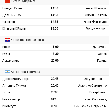
Китай: Суперлига
Циндао Хайню
14:00
Шанхай Шэньхуа
Далянь Инбо
14:35
Ляонин Тежэнь
Чжэцзян
14:35
Ухань Фри Таунс
Юньнань Юйкунь
15:00
Чэнду Жунчэн
Хорватия: Первая лига
Риека
18:00
Динамо З
Рудеш
19:30
Осиек
Локомотива
22:00
Горица
Аргентина: Примера
Депортиво Риестра
20:45
Эстудиантес ЛП
Атлетико Тукуман
20:45
Атлетико Сармьенто
Тигре
23:00
Ривер Плейт
Бока Хуниорс
01:15
Велес Сарсфилд
Институто
03:30
Химнасия и Эсгрима М