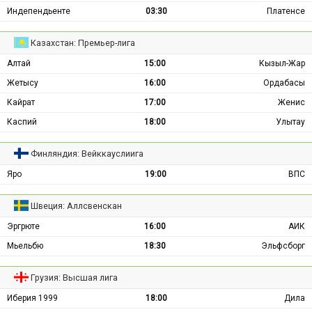
Индепендьенте
03:30
Платенсе
Казахстан: Премьер-лига
Алтай
15:00
Кызыл-Жар
Жетысу
16:00
Ордабасы
Кайрат
17:00
Женис
Каспий
18:00
Улытау
Финляндия: Вейккауслиига
Яро
19:00
ВПС
Швеция: Аллсвенскан
Эргрюте
16:00
АИК
Мьельбю
18:30
Эльфсборг
Грузия: Высшая лига
Иберия 1999
18:00
Дила