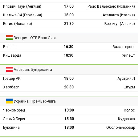
Ипсвич Таун (Англия)
17:00
Райо Вальекано (Испания)
Шальке-04 (Германия)
18:00
Аталанта (Италия)
Бетис (Испания)
21:30
Борнмут (Англия)
Венгрия: ОТР Банк Лига
Вашаш
16:30
Залаэгерсег
Кишварда
18:30
Уйпешт
Австрия: Бундеслига
Грацер АК
18:00
Аустрия Л
Хартберг
20:30
Штурм
Украина: Премьер-лига
Черноморец
13:00
Колос
Левый Берег
15:30
Кудровка
Буковина
18:00
Оболонь-Бровар