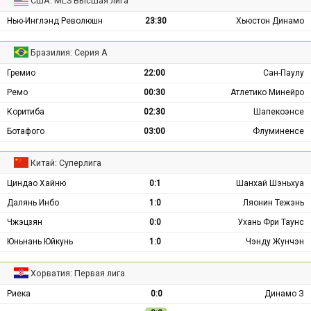
США: MLS Высшая лига
Нью-Инглэнд Революшн
23:30
Хьюстон Динамо
Бразилия: Серия А
Гремио
22:00
Сан-Паулу
Ремо
00:30
Атлетико Минейро
Коритиба
02:30
Шапекоэнсе
Ботафого
03:00
Флуминенсе
Китай: Суперлига
Циндао Хайню
0:1
Шанхай Шэньхуа
Далянь Инбо
1:0
Ляонин Тежэнь
Чжэцзян
0:0
Ухань Фри Таунс
Юньнань Юйкунь
1:0
Чэнду Жунчэн
Хорватия: Первая лига
Риека
0:0
Динамо З