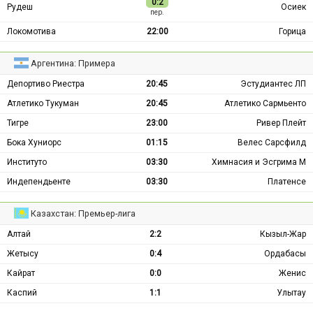
0:2
Рудеш
Осиек
пер.
Локомотива
22:00
Горица
Аргентина: Примера
Депортиво Риестра
20:45
Эстудиантес ЛП
Атлетико Тукуман
20:45
Атлетико Сармьенто
Тигре
23:00
Ривер Плейт
Бока Хуниорс
01:15
Велес Сарсфилд
Институто
03:30
Химнасия и Эсгрима М
Индепендьенте
03:30
Платенсе
Казахстан: Премьер-лига
Алтай
2:2
Кызыл-Жар
Жетысу
0:4
Ордабасы
Кайрат
0:0
Женис
Каспий
1:1
Улытау