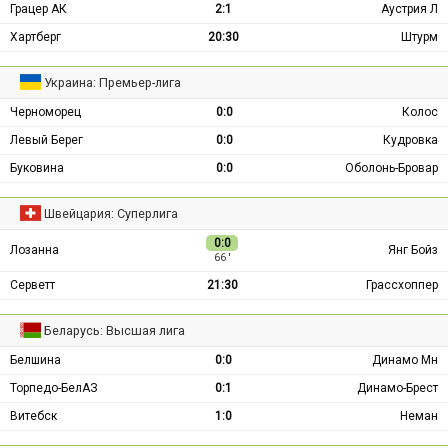
Грацер АК
2:1
Аустрия Л
Хартберг
20:30
Штурм
Украина: Премьер-лига
Черноморец
0:0
Колос
Левый Берег
0:0
Кудровка
Буковина
0:0
Оболонь-Бровар
Швейцария: Суперлига
0:0
Лозанна
Янг Бойз
66 ′
Серветт
21:30
Грассхоппер
Беларусь: Высшая лига
Белшина
0:0
Динамо Мн
Торпедо-БелАЗ
0:1
Динамо-Брест
Витебск
1:0
Неман