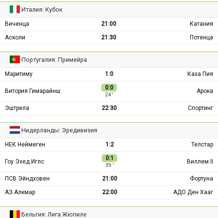
Италия: Кубок
Виченца
21:00
Катания
Асколи
21:30
Потенца
Португалия: Примейра
Маритиму
1:0
Каза Пия
0:0
Витория Гимарайнш
Арока
24 ′
Эштрела
22:30
Спортинг
Нидерланды: Эредивизия
НЕК Неймеген
1:2
Телстар
0:1
Гоу Эхед Иглс
Виллем II
39 ′
ПСВ Эйндховен
21:00
Фортуна
АЗ Алкмар
22:00
АДО Ден Хааг
Бельгия: Лига Жюпиле