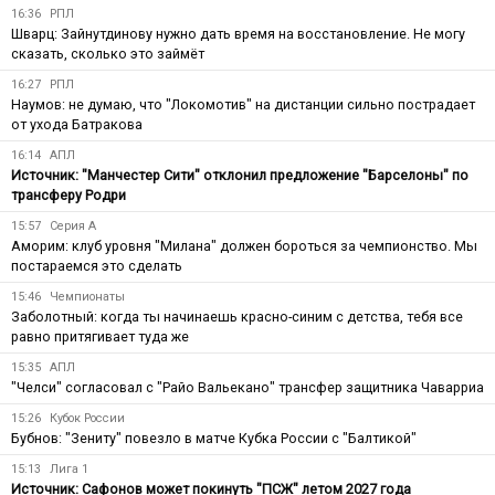
16:36
РПЛ
Шварц: Зайнутдинову нужно дать время на восстановление. Не могу
сказать, сколько это займёт
16:27
РПЛ
Наумов: не думаю, что "Локомотив" на дистанции сильно пострадает
от ухода Батракова
16:14
АПЛ
Источник: "Манчестер Сити" отклонил предложение "Барселоны" по
трансферу Родри
15:57
Серия А
Аморим: клуб уровня "Милана" должен бороться за чемпионство. Мы
постараемся это сделать
15:46
Чемпионаты
Заболотный: когда ты начинаешь красно-синим с детства, тебя все
равно притягивает туда же
15:35
АПЛ
"Челси" согласовал с "Райо Вальекано" трансфер защитника Чаварриа
15:26
Кубок России
Бубнов: "Зениту" повезло в матче Кубка России с "Балтикой"
15:13
Лига 1
Источник: Сафонов может покинуть "ПСЖ" летом 2027 года