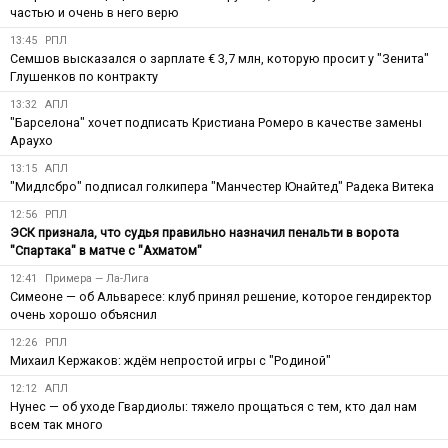
частью и очень в него верю
13:45
РПЛ
Семшов высказался о зарплате € 3,7 млн, которую просит у "Зенита"
Глушенков по контракту
13:32
АПЛ
"Барселона" хочет подписать Кристиана Ромеро в качестве замены
Араухо
13:15
АПЛ
"Мидлсбро" подписал голкипера "Манчестер Юнайтед" Радека Витека
12:56
РПЛ
ЭСК признала, что судья правильно назначил пенальти в ворота
"Спартака" в матче с "Ахматом"
12:41
Примера — Ла-Лига
Симеоне — об Альваресе: клуб принял решение, которое гендиректор
очень хорошо объяснил
12:26
РПЛ
Михаил Кержаков: ждём непростой игры с "Родиной"
12:12
АПЛ
Нунес — об уходе Гвардиолы: тяжело прощаться с тем, кто дал нам
всем так много