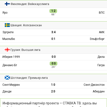
Финляндия: Вейккауслиига
1:2
Яро
ВПС
66 ′
Швеция: Аллсвенскан
Эргрюте
3:4
АИК
Мьельбю
0:1
Эльфсборг
Грузия: Высшая лига
Иберия 1999
0:0
Дила
0:0
Динамо Бт
Гагра
24 ′
Шотландия: Премьер-лига
Сент-Миррен
1:0
Сент-Джонстон
Данди
2:0
Абердин
Информационный партнёр проекта — СТАВКА ТВ: здесь вы