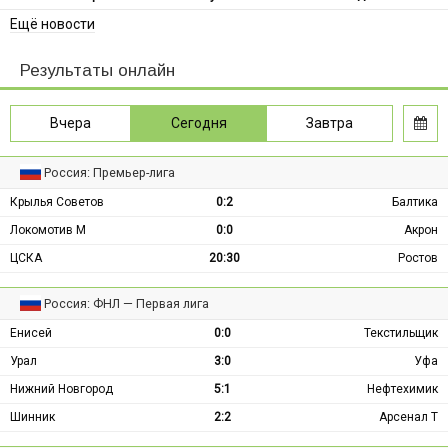
Ещё новости
Результаты онлайн
Вчера
Сегодня
Завтра
Россия: Премьер-лига
Крылья Советов
0:2
Балтика
Локомотив М
0:0
Акрон
ЦСКА
20:30
Ростов
Россия: ФНЛ — Первая лига
Енисей
0:0
Текстильщик
Урал
3:0
Уфа
Нижний Новгород
5:1
Нефтехимик
Шинник
2:2
Арсенал Т