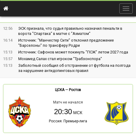
Togg
navig
12:56
ЭСК признала, что судья правильно назначил пенальти в
ворота "Спартака" в матче с "Ахматом"
16:14
Источник: "Манчестер Сити" отклонил предложение
"Барселоны" по трансферу Родри
15:13
Источник: Сафонов может покинуть "ПСЖ" летом 2027 года
15:57
Мохамед Салах стал игроком "Трабзонспора"
15:13
Заболотный сообщил об отстранении от футбола на полгода
за нарушение антидопинговых правил
ЦСКА
—
Ростов
Матч не начался
20:30
Россия: Премьер-лига