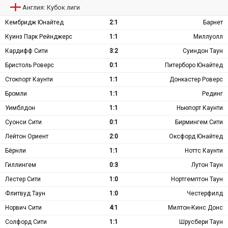
Англия: Кубок лиги
Кембридж Юнайтед
2:1
Барнет
Куинз Парк Рейнджерс
1:1
Миллуолл
Кардифф Сити
3:2
Суиндон Таун
Бристоль Роверс
0:1
Питерборо Юнайтед
Стокпорт Каунти
1:1
Донкастер Роверс
Бромли
1:1
Рединг
Уимблдон
1:1
Ньюпорт Каунти
Суонси Сити
0:1
Бирмингем Сити
Лейтон Ориент
2:0
Оксфорд Юнайтед
Бёрнли
1:1
Ноттс Каунти
Гиллингем
0:3
Лутон Таун
Лестер Сити
1:0
Нортгемптон Таун
Флитвуд Таун
1:0
Честерфилд
Норвич Сити
4:1
Милтон-Кинс Донс
Солфорд Сити
1:1
Шрусбери Таун