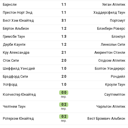
Барнсли
1:1
Уиган Атлетик
Престон Норт Энд
1:1
Хаддерсфилд Таун
Вест Хэм Юнайтед
3:1
Портсмут
Бёртон Альбион
1:2
Блэкберн Роверс
Гримсби Таун
1:3
Блэкпул
Дерби Каунти
1:2
Линкольн Сити
Кру Александра
2:1
Аккрингтон Стэнли
Сток Сити
2:0
Олдхэм Атлетик
Шеффилд Уэнсдей
1:0
Болтон Уондерерс
Брэдфорд Сити
2:0
Рочдейл
Уотфорд
1:0
Кроули Таун
0:0
Колчестер Юнайтед
Саутгемптон
пер.
0:2
Челтнем Таун
Чарльтон Атлетик
пер.
0:2
Ротерхэм Юнайтед
Вест Бромвич Альбион
пер.