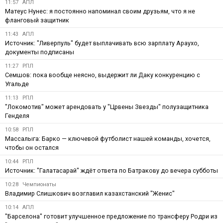
11:57
АПЛ
Матеус Нунес: я постоянно напоминал своим друзьям, что я не
фланговый защитник
11:43
АПЛ
Источник: "Ливерпуль" будет выплачивать всю зарплату Араухо,
документы подписаны
11:27
РПЛ
Семшов: пока вообще неясно, выдержит ли Даку конкуренцию с
Угальде
11:13
РПЛ
"Локомотив" может арендовать у "Црвены Звезды" полузащитника
Генделя
10:58
РПЛ
Массалыга: Барко — ключевой футболист нашей команды, хочется,
чтобы он остался
10:44
РПЛ
Источник: "Галатасарай" ждёт ответа по Батракову до вечера субботы
10:28
Чемпионаты
Владимир Слишкович возглавил казахстанский "Женис"
10:14
АПЛ
"Барселона" готовит улучшенное предложение по трансферу Родри из