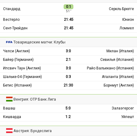
0:1
Стандард
Серкль Брюгге
51 ′
Вестерло
21:45
Юнион
Сент-Трюйден
21:45
Ломмел
Товарищеские матчи: Клубы
Челси (Англия)
3:0
Милан (Италия)
Байер (Германия)
2:1
Севилья (Испания)
Ипсвич Таун (Англия)
3:0
Райо Вальекано (Испания)
Шальке-04 (Германия)
0:3
Аталанта (Италия)
Бетис (Испания)
21:30
Борнмут (Англия)
Венгрия: ОТР Банк Лига
Вашаш
5:0
Залаэгерсег
Кишварда
1:2
Уйпешт
Австрия: Бундеслига