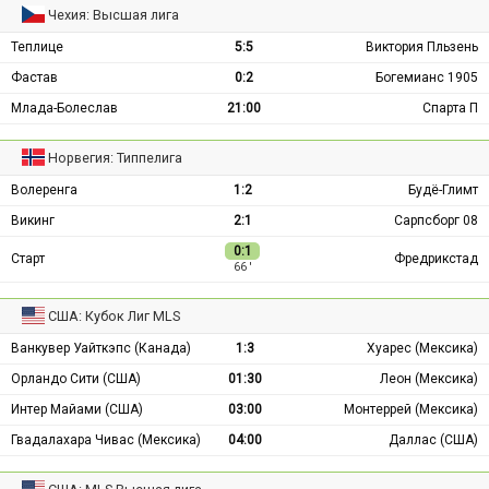
Чехия: Высшая лига
Теплице
5:5
Виктория Пльзень
Фастав
0:2
Богемианс 1905
Млада-Болеслав
21:00
Спарта П
Норвегия: Типпелига
Волеренга
1:2
Будё-Глимт
Викинг
2:1
Сарпсборг 08
0:1
Старт
Фредрикстад
66 ′
США: Кубок Лиг MLS
Ванкувер Уайткэпс (Канада)
1:3
Хуарес (Мексика)
Орландо Сити (США)
01:30
Леон (Мексика)
Интер Майами (США)
03:00
Монтеррей (Мексика)
Гвадалахара Чивас (Мексика)
04:00
Даллас (США)