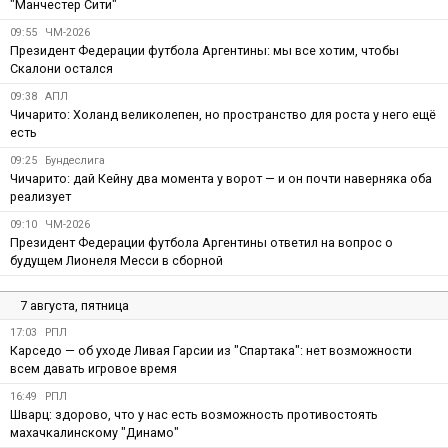
"Манчестер Сити"
09:55
ЧМ-2026
Президент Федерации футбола Аргентины: мы все хотим, чтобы
Скалони остался
09:38
АПЛ
Чичарито: Холанд великолепен, но пространство для роста у него ещё
есть
09:25
Бундеслига
Чичарито: дай Кейну два момента у ворот — и он почти наверняка оба
реализует
09:10
ЧМ-2026
Президент Федерации футбола Аргентины ответил на вопрос о
будущем Лионеля Месси в сборной
7 августа, пятница
17:03
РПЛ
Карседо — об уходе Ливая Гарсии из "Спартака": нет возможности
всем давать игровое время
16:49
РПЛ
Шварц: здорово, что у нас есть возможность противостоять
махачкалинскому "Динамо"