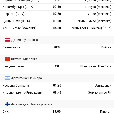
Коламбус Крю (США)
02:30
Пачука (Мексика)
Шарлотт (США)
02:30
Атлас (Мексика)
Цинциннати (США)
03:00
УНАМ Пумас (Мексика)
УАНЛ Тигрес (Мексика)
04:00
Миннесота Юнайтед (США)
Дания: Суперлига
Сённерйюск
20:00
Виборг
Китай: Суперлига
Бэйцзин Гоань
4:0
Шэньчжэнь Пэн Сити
Аргентина: Примера
Росарио Сентраль
01:30
Альдосиви
Индепендьенте Ривадавия
03:45
Эстудиантес РК
Финляндия: Вейккауслиига
СИК
19:00
Гнистан