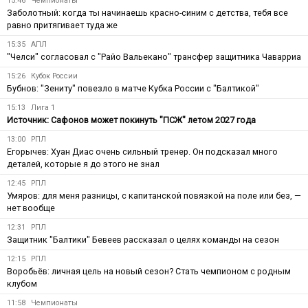
15:46
Чемпионаты
Заболотный: когда ты начинаешь красно-синим с детства, тебя все
равно притягивает туда же
15:35
АПЛ
"Челси" согласовал с "Райо Вальекано" трансфер защитника Чаварриа
15:26
Кубок России
Бубнов: "Зениту" повезло в матче Кубка России с "Балтикой"
15:13
Лига 1
Источник: Сафонов может покинуть "ПСЖ" летом 2027 года
13:00
РПЛ
Егорычев: Хуан Диас очень сильный тренер. Он подсказал много
деталей, которые я до этого не знал
12:45
РПЛ
Умяров: для меня разницы, с капитанской повязкой на поле или без, —
нет вообще
12:31
РПЛ
Защитник "Балтики" Бевеев рассказал о целях команды на сезон
12:15
РПЛ
Воробьёв: личная цель на новый сезон? Стать чемпионом с родным
клубом
11:58
Чемпионаты