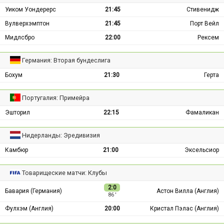
Уиком Уондерерс
21:45
Стивенидж
Вулверхэмптон
21:45
Порт Вейл
Мидлсбро
22:00
Рексем
Германия: Вторая бундеслига
Бохум
21:30
Герта
Португалия: Примейра
Эшторил
22:15
Фамаликан
Нидерланды: Эредивизия
Камбюр
21:00
Эксельсиор
Товарищеские матчи: Клубы
2:0
Бавария (Германия)
Астон Вилла (Англия)
86 ′
Фулхэм (Англия)
20:00
Кристал Пэлас (Англия)