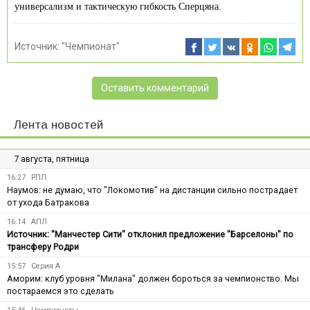
универсализм и тактическую гибкость Сперцяна.
Источник:
"Чемпионат"
Оставить комментарий
Лента новостей
7 августа, пятница
16:27
РПЛ
Наумов: не думаю, что "Локомотив" на дистанции сильно пострадает
от ухода Батракова
16:14
АПЛ
Источник: "Манчестер Сити" отклонил предложение "Барселоны" по
трансферу Родри
15:57
Серия А
Аморим: клуб уровня "Милана" должен бороться за чемпионство. Мы
постараемся это сделать