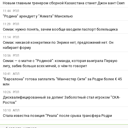
Новым главным тренером сборной Казахстана станет Джон вант Схип
11:44
РПЛ
"Родина" арендует у "Ахмата" Мансилью
11:29
РПЛ
Семак: нужно понять, зачем вообще вводили паспорт болельщика
11:14
РПЛ
Семак: никакой конкретики по Энрике нет, предложений нет. Он
набирает форму
10:56
РПЛ
Семак — о матче с "Родиной": команда, которая выиграла Первую
лигу, забив больше всех мячей, о чём-то говорит
10:41
АПЛ
"Барселона" готова заплатить "Манчестер Сити" за Родри более € 45
млн
10:26
РПЛ
Дисквалифицированный за допинг Заболотный стал игроком "СКА-
Ростов"
10:10
АПЛ
Стала известна позиция "Реала" после срыва трансфера Родри