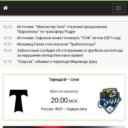
Togg
navig
16:14
Источник: "Манчестер Сити" отклонил предложение
"Барселоны" по трансферу Родри
15:13
Источник: Сафонов может покинуть "ПСЖ" летом 2027 года
15:57
Мохамед Салах стал игроком "Трабзонспора"
15:13
Заболотный сообщил об отстранении от футбола на полгода
за нарушение антидопинговых правил
12:15
"Спартак" объявил о переходе Мирлинда Даку
Торпедо М
—
Сочи
Матч не начался
20:00
Россия: ФНЛ — Первая лига