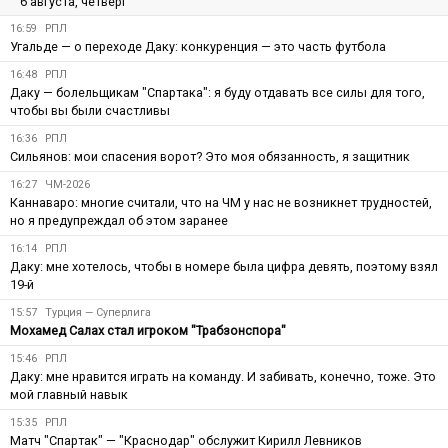
6 августа, четверг
16:59
РПЛ
Угальде — о переходе Даку: конкуренция — это часть футбола
16:48
РПЛ
Даку — болельщикам "Спартака": я буду отдавать все силы для того,
чтобы вы были счастливы
16:36
РПЛ
Сильянов: мои спасения ворот? Это моя обязанность, я защитник
16:27
ЧМ-2026
Каннаваро: многие считали, что на ЧМ у нас не возникнет трудностей,
но я предупреждал об этом заранее
16:14
РПЛ
Даку: мне хотелось, чтобы в номере была цифра девять, поэтому взял
19-й
15:57
Турция — Суперлига
Мохамед Салах стал игроком "Трабзонспора"
15:46
РПЛ
Даку: мне нравится играть на команду. И забивать, конечно, тоже. Это
мой главный навык
15:35
РПЛ
Матч "Спартак" — "Краснодар" обслужит Кирилл Левников