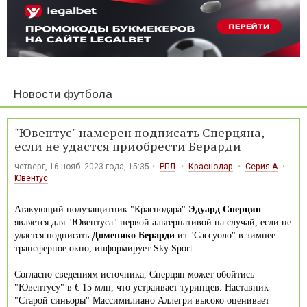
Новости футбола
"Ювентус" намерен подписать Сперцяна,
если не удастся приобрести Берарди
четверг, 16 нояб. 2023 года, 15:35
РПЛ
Краснодар
Серия А
Ювентус
Атакующий полузащитник "Краснодара"
Эдуард Сперцян
является для "Ювентуса" первой альтернативой на случай, если не
удастся подписать
Доменико Берарди
из "Сассуоло" в зимнее
трансферное окно, информирует Sky Sport.
Согласно сведениям источника, Сперцян может обойтись
"Ювентусу" в € 15 млн, что устраивает туринцев. Наставник
"Старой синьоры" Массимилиано Аллегри высоко оценивает