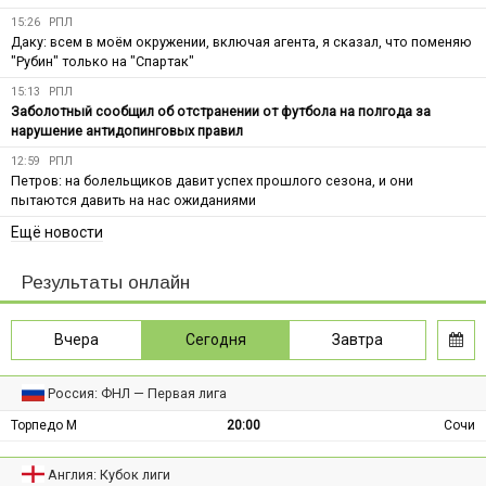
15:26
РПЛ
Даку: всем в моём окружении, включая агента, я сказал, что поменяю
"Рубин" только на "Спартак"
15:13
РПЛ
Заболотный сообщил об отстранении от футбола на полгода за
нарушение антидопинговых правил
12:59
РПЛ
Петров: на болельщиков давит успех прошлого сезона, и они
пытаются давить на нас ожиданиями
Ещё новости
Результаты онлайн
Вчера
Сегодня
Завтра
Россия: ФНЛ — Первая лига
Торпедо М
20:00
Сочи
Англия: Кубок лиги