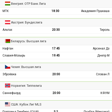
Венгрия: ОТР Банк Лига
МТК
18:30
Академия Пушкаша
Австрия: Бундеслига
Альтах
20:30
Тироль
Беларусь: Высшая лига
Нафтан
17:45
Арсенал Дз
Славия-Мозырь
19:45
Днепр М
Чехия: Высшая лига
Зброёвка
20:00
Слован Л
Норвегия: Типпелига
Саннефьорд
20:00
КФУМ
США: Кубок Лиг MLS
Портленд Тимберс (США)
5:2
Пуэбла (Мексика)