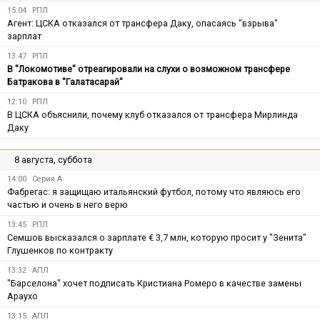
15:04
РПЛ
Агент: ЦСКА отказался от трансфера Даку, опасаясь "взрыва"
зарплат
13:47
РПЛ
В "Локомотиве" отреагировали на слухи о возможном трансфере
Батракова в "Галатасарай"
12:10
РПЛ
В ЦСКА объяснили, почему клуб отказался от трансфера Мирлинда
Даку
8 августа, суббота
14:00
Серия А
Фабрегас: я защищаю итальянский футбол, потому что являюсь его
частью и очень в него верю
13:45
РПЛ
Семшов высказался о зарплате € 3,7 млн, которую просит у "Зенита"
Глушенков по контракту
13:32
АПЛ
"Барселона" хочет подписать Кристиана Ромеро в качестве замены
Араухо
13:15
АПЛ