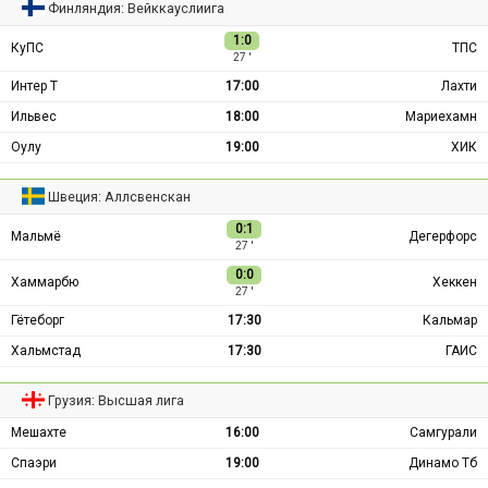
Финляндия: Вейккауслиига
1:0
КуПС
ТПС
27 ′
Интер Т
17:00
Лахти
Ильвес
18:00
Мариехамн
Оулу
19:00
ХИК
Швеция: Аллсвенскан
0:1
Мальмё
Дегерфорс
27 ′
0:0
Хаммарбю
Хеккен
27 ′
Гётеборг
17:30
Кальмар
Хальмстад
17:30
ГАИС
Грузия: Высшая лига
Мешахте
16:00
Самгурали
Спаэри
19:00
Динамо Тб