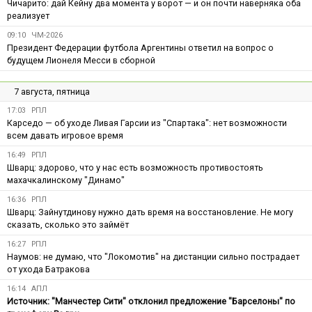
Чичарито: дай Кейну два момента у ворот — и он почти наверняка оба
реализует
09:10
ЧМ-2026
Президент Федерации футбола Аргентины ответил на вопрос о
будущем Лионеля Месси в сборной
7 августа, пятница
17:03
РПЛ
Карседо — об уходе Ливая Гарсии из "Спартака": нет возможности
всем давать игровое время
16:49
РПЛ
Шварц: здорово, что у нас есть возможность противостоять
махачкалинскому "Динамо"
16:36
РПЛ
Шварц: Зайнутдинову нужно дать время на восстановление. Не могу
сказать, сколько это займёт
16:27
РПЛ
Наумов: не думаю, что "Локомотив" на дистанции сильно пострадает
от ухода Батракова
16:14
АПЛ
Источник: "Манчестер Сити" отклонил предложение "Барселоны" по