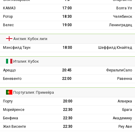
КАМАЗ
17:00
Волга Ул
Ротор
18:30
Челябинск
Велес
19:00
Ленинградец
Англия: Кубок лиги
Мэнсфилд Таун
18:00
Шеффилд Юнайтед
Италия: Кубок
Ареццо
20:45
ФеральпиСало
Беневенто
22:00
Равенна
Португалия: Примейра
Порту
20:00
Алверка
Морейренсе
22:30
Брага
Бенфика
22:30
Академику
Жил Висенте
22:30
Риу Аве