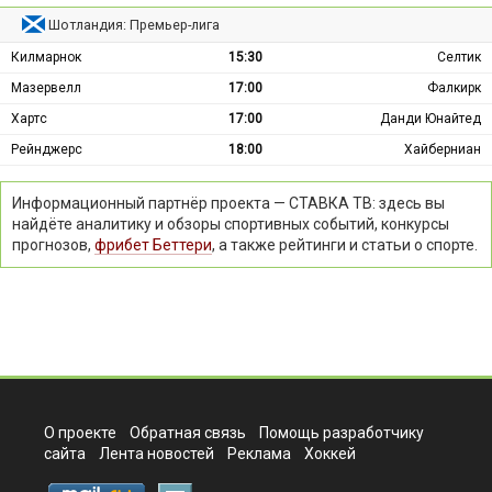
Шотландия: Премьер-лига
Килмарнок
15:30
Селтик
Мазервелл
17:00
Фалкирк
Хартс
17:00
Данди Юнайтед
Рейнджерс
18:00
Хайберниан
Информационный партнёр проекта — СТАВКА ТВ: здесь вы
найдёте аналитику и обзоры спортивных событий, конкурсы
прогнозов,
фрибет Беттери
, а также рейтинги и статьи о спорте.
О проекте
Обратная связь
Помощь разработчику
сайта
Лента новостей
Реклама
Хоккей