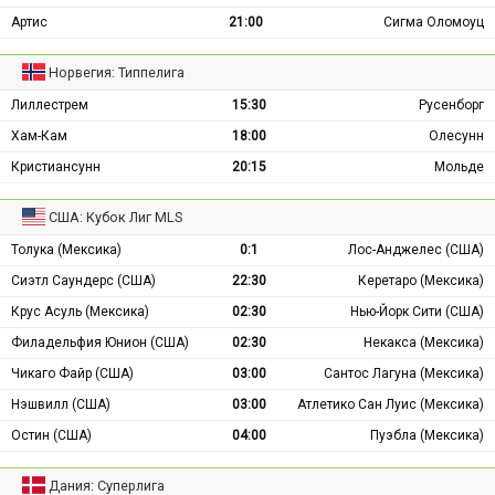
Артис
21:00
Сигма Оломоуц
Норвегия: Типпелига
Лиллестрем
15:30
Русенборг
Хам-Кам
18:00
Олесунн
Кристиансунн
20:15
Мольде
США: Кубок Лиг MLS
Толука (Мексика)
0:1
Лос-Анджелес (США)
Сиэтл Саундерс (США)
22:30
Керетаро (Мексика)
Крус Асуль (Мексика)
02:30
Нью-Йорк Сити (США)
Филадельфия Юнион (США)
02:30
Некакса (Мексика)
Чикаго Файр (США)
03:00
Сантос Лагуна (Мексика)
Нэшвилл (США)
03:00
Атлетико Сан Луис (Мексика)
Остин (США)
04:00
Пуэбла (Мексика)
Дания: Суперлига