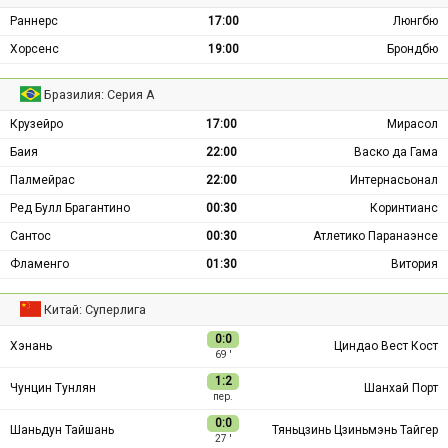
Раннерс
17:00
Люнгбю
Хорсенс
19:00
Брондбю
Бразилия: Серия А
Крузейро
17:00
Мирасол
Баия
22:00
Васко да Гама
Палмейрас
22:00
Интернасьонал
Ред Булл Брагантино
00:30
Коринтианс
Сантос
00:30
Атлетико Паранаэнсе
Фламенго
01:30
Витория
Китай: Суперлига
0:0
Хэнань
Циндао Вест Кост
69 ′
1:2
Чунцин Тунлян
Шанхай Порт
пер.
0:0
Шаньдун Тайшань
Тяньцзинь Цзиньмэнь Тайгер
27 ′