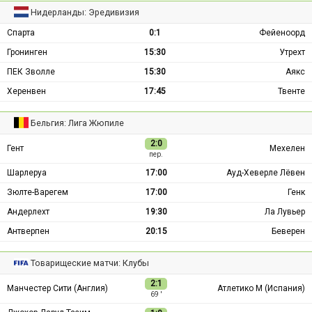
Нидерланды: Эредивизия
Спарта
0:1
Фейеноорд
Гронинген
15:30
Утрехт
ПЕК Зволле
15:30
Аякс
Херенвен
17:45
Твенте
Бельгия: Лига Жюпиле
2:0
Гент
Мехелен
пер.
Шарлеруа
17:00
Ауд-Хеверле Лёвен
Зюлте-Варегем
17:00
Генк
Андерлехт
19:30
Ла Лувьер
Антверпен
20:15
Беверен
Товарищеские матчи: Клубы
2:1
Манчестер Сити (Англия)
Атлетико М (Испания)
69 ′