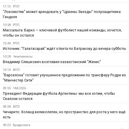
11:13
РПЛ
"Локомотив" может арендовать у "Црвены Звезды" полузащитника
Генделя
10:58
РПЛ
Массалыга: Барко — ключевой футболист нашей команды, хочется,
чтобы он остался
10:44
РПЛ
Источник: "Галатасарай" ждёт ответа по Батракову до вечера субботы
10:28
Чемпионаты
Владимир Слишкович возглавил казахстанский "Женис"
10:14
АПЛ
"Барселона" готовит улучшенное предложение по трансферу Родри из
"Манчестер Сити"
09:55
ЧМ-2026
Президент Федерации футбола Аргентины: мы все хотим, чтобы
Скалони остался
09:38
АПЛ
Чичарито: Холанд великолепен, но пространство для роста у него ещё
есть
09:25
Бундеслига