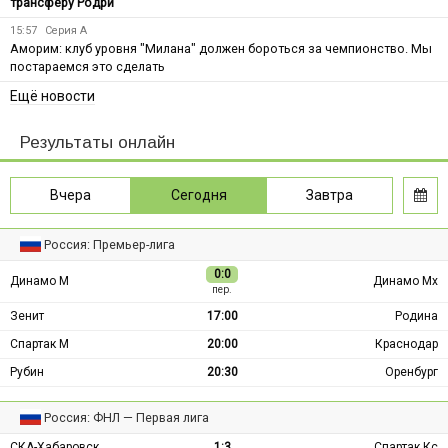
трансферу Родри
15:57
Серия А
Аморим: клуб уровня "Милана" должен бороться за чемпионство. Мы
постараемся это сделать
Ещё новости
Результаты онлайн
Вчера
Сегодня
Завтра
Россия: Премьер-лига
0:0
Динамо М
Динамо Мх
пер.
Зенит
17:00
Родина
Спартак М
20:00
Краснодар
Рубин
20:30
Оренбург
Россия: ФНЛ — Первая лига
СКА-Хабаровск
1:3
Спартак Кс