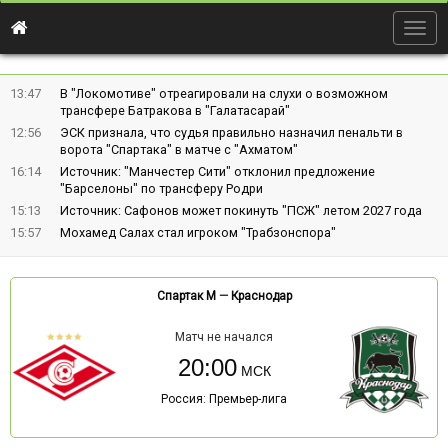
Togg
navig
13:47
В "Локомотиве" отреагировали на слухи о возможном
трансфере Батракова в "Галатасарай"
12:56
ЭСК признала, что судья правильно назначил пенальти в
ворота "Спартака" в матче с "Ахматом"
16:14
Источник: "Манчестер Сити" отклонил предложение
"Барселоны" по трансферу Родри
15:13
Источник: Сафонов может покинуть "ПСЖ" летом 2027 года
15:57
Мохамед Салах стал игроком "Трабзонспора"
Спартак М
—
Краснодар
Матч не начался
20:00
Россия: Премьер-лига