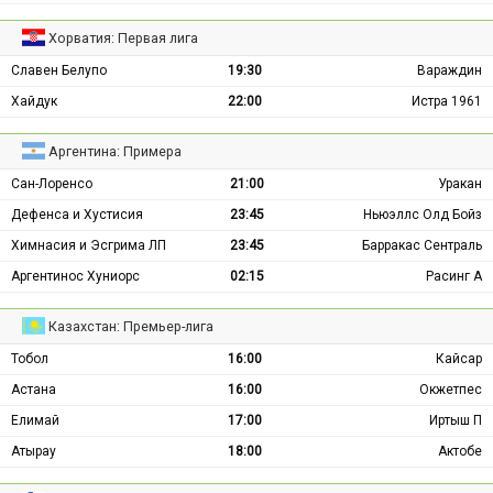
Хорватия: Первая лига
Славен Белупо
19:30
Вараждин
Хайдук
22:00
Истра 1961
Аргентина: Примера
Сан-Лоренсо
21:00
Уракан
Дефенса и Хустисия
23:45
Ньюэллс Олд Бойз
Химнасия и Эсгрима ЛП
23:45
Барракас Сентраль
Аргентинос Хуниорс
02:15
Расинг А
Казахстан: Премьер-лига
Тобол
16:00
Кайсар
Астана
16:00
Окжетпес
Елимай
17:00
Иртыш П
Атырау
18:00
Актобе