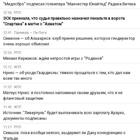
"Мидлсбро" подписал голкипера "Манчестер Юнайтед" Радека Витека
12:56
РПЛ
ЭСК признала, что судья правильно назначил пенальти в ворота
"Спартака" в матче с "Ахматом"
12:41
Примера — Ла-Лига
Симеоне — об Альваресе: клуб принял решение, которое гендиректор
очень хорошо объяснил
12:26
РПЛ
Михаил Кержаков: ждём непростой игры с "Родиной"
12:12
АПЛ
Нунес — об уходе Гвардиолы: тяжело прощаться с тем, кто дал нам
всем так много
11:57
АПЛ
Матеус Нунес: я постоянно напоминал своим друзьям, что я не
фланговый защитник
11:43
АПЛ
Источник: "Ливерпуль" будет выплачивать всю зарплату Араухо,
документы подписаны
11:27
РПЛ
Семшов: пока вообще неясно, выдержит ли Даку конкуренцию с
Угальде