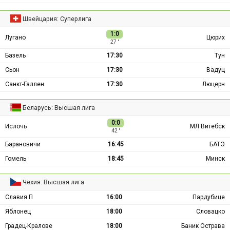
Швейцария: Суперлига
1:0
Лугано
Цюрих
27 ′
Базель
17:30
Тун
Сьон
17:30
Вадуц
Санкт-Галлен
17:30
Люцерн
Беларусь: Высшая лига
0:0
Ислочь
МЛ Витебск
42 ′
Барановичи
16:45
БАТЭ
Гомель
18:45
Минск
Чехия: Высшая лига
Славия П
16:00
Пардубице
Яблонец
18:00
Словацко
Градец-Кралове
18:00
Баник Острава