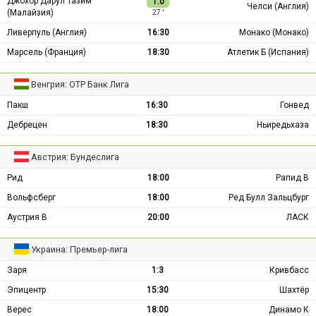
Джохор Дарул Тазим
1:0
Челси (Англия)
(Малайзия)
27 ′
Ливерпуль (Англия)
16:30
Монако (Монако)
Марсель (Франция)
18:30
Атлетик Б (Испания)
Венгрия: ОТР Банк Лига
Пакш
16:30
Гонвед
Дебрецен
18:30
Ньиредьхаза
Австрия: Бундеслига
Рид
18:00
Рапид В
Вольфсберг
18:00
Ред Булл Зальцбург
Аустрия В
20:00
ЛАСК
Украина: Премьер-лига
Заря
1:3
Кривбасс
Эпицентр
15:30
Шахтёр
Верес
18:00
Динамо К